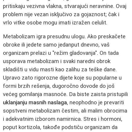
pritiskaju vezivna vlakna, stvarajući neravnine. Ovaj
problem nije vezan isključivo za gojaznost; čak i
vrlo vitke osobe mogu imati izražen celulit.
Metabolizam igra presudnu ulogu. Ako preskačete
obroke ili jedete samo jedanput dnevno, vaš
organizam prelazi u "režim gladovanja". On tada
usporava metabolizam i svaki naredni obrok
skladišti u vidu masti kao zalihu za teške dane.
Upravo zato rigorozne dijete koje su popularne u
formi brzih rešenja, dugoročno dovode do još
većeg gomilanja masnoće. Da biste zaista pristupili
uklanjanju masnih naslaga
, neophodno je prevariti
sopstveni metabolizam čestim, ali malim obrocima
i adekvatnim izborom namirnica. Stres i hormoni,
poput kortizola, takođe podstiču organizam da