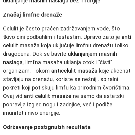
uklanjanje masnih naslaga
bez hirurgije.
Značaj limfne drenaže
Celulit je često praćen zadržavanjem vode, što
tkivo čini podbuhlim i testastim. Upravo zato je
anti
celulit masaža
koja uključuje limfnu drenažu toliko
dragocena. Dok se bavite
uklanjanjem masnih
naslaga
, limfna masaža uklanja otok i "čisti"
organizam. Tokom
anticelulit masaža
koje akcenat
stavljaju na drenažu, koriste se nežniji, spiralni
pokreti koji potiskuju limfu ka prirodnim čvorištima.
Ovaj vid
anti celulit masaže
ne samo da estetski
popravlja izgled nogu i zadnjice, već i podiže
imunitet i nivo energije.
Održavanje postignutih rezultata