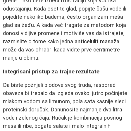
grehe. Tako ćete izbeći frustraciju koja vodi ka
odustajanju. Kada osetite glad, popijte čašu vode ili
pojedite nekoliko badema; često organizam meša
glad sa žeđu. A kada već tragate za metodom koja
donosi vidljive promene i motiviše vas da istrajete,
razmislite o tome kako jedna
anticelulit masaža
može da vas ohrabri kada vidite prve centimetre
manje u obimu.
Integrisani pristup za trajne rezultate
Da biste požnjeli plodove svog truda, raspored
obaveza bi trebalo da izgleda ovako: jutro počinjete
mlakom vodom sa limunom, pola sata kasnije sledi
proteinski doručak. Danunosite najmanje dva litra
vode i zelenog čaja. Ručak je kombinacija posnog
mesa ili ribe, bogate salate i malo integralnih