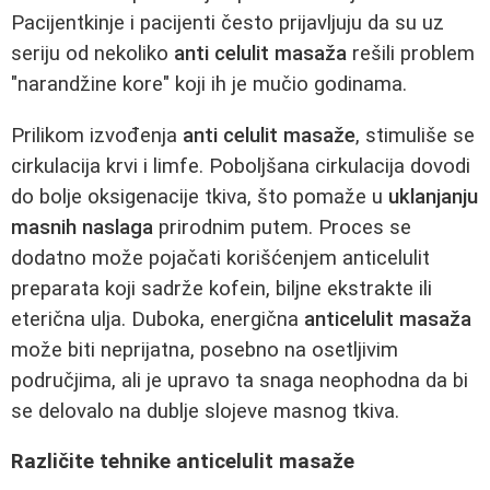
Pacijentkinje i pacijenti često prijavljuju da su uz
seriju od nekoliko
anti celulit masaža
rešili problem
"narandžine kore" koji ih je mučio godinama.
Prilikom izvođenja
anti celulit masaže
, stimuliše se
cirkulacija krvi i limfe. Poboljšana cirkulacija dovodi
do bolje oksigenacije tkiva, što pomaže u
uklanjanju
masnih naslaga
prirodnim putem. Proces se
dodatno može pojačati korišćenjem anticelulit
preparata koji sadrže kofein, biljne ekstrakte ili
eterična ulja. Duboka, energična
anticelulit masaža
može biti neprijatna, posebno na osetljivim
područjima, ali je upravo ta snaga neophodna da bi
se delovalo na dublje slojeve masnog tkiva.
Različite tehnike anticelulit masaže