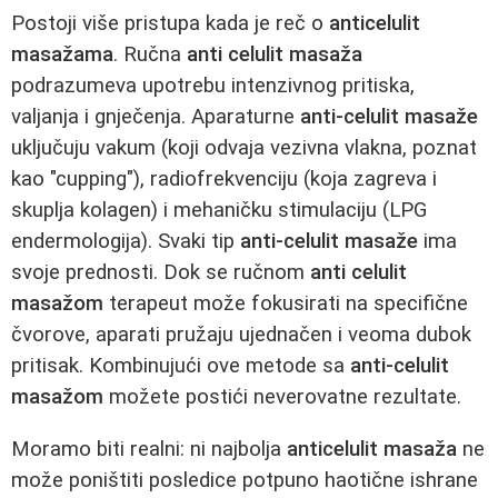
Postoji više pristupa kada je reč o
anticelulit
masažama
. Ručna
anti celulit masaža
podrazumeva upotrebu intenzivnog pritiska,
valjanja i gnječenja. Aparaturne
anti-celulit masaže
uključuju vakum (koji odvaja vezivna vlakna, poznat
kao "cupping"), radiofrekvenciju (koja zagreva i
skuplja kolagen) i mehaničku stimulaciju (LPG
endermologija). Svaki tip
anti-celulit masaže
ima
svoje prednosti. Dok se ručnom
anti celulit
masažom
terapeut može fokusirati na specifične
čvorove, aparati pružaju ujednačen i veoma dubok
pritisak. Kombinujući ove metode sa
anti-celulit
masažom
možete postići neverovatne rezultate.
Moramo biti realni: ni najbolja
anticelulit masaža
ne
može poništiti posledice potpuno haotične ishrane