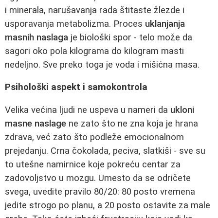
i minerala, narušavanja rada štitaste žlezde i
usporavanja metabolizma. Proces
uklanjanja
masnih naslaga
je biološki spor - telo može da
sagori oko pola kilograma do kilogram masti
nedeljno. Sve preko toga je voda i mišićna masa.
Psihološki aspekt i samokontrola
Velika većina ljudi ne uspeva u nameri da
ukloni
masne naslage
ne zato što ne zna koja je hrana
zdrava, već zato što podleže emocionalnom
prejedanju. Crna čokolada, peciva, slatkiši - sve su
to utešne namirnice koje pokreću centar za
zadovoljstvo u mozgu. Umesto da se odričete
svega, uvedite pravilo 80/20: 80 posto vremena
jedite strogo po planu, a 20 posto ostavite za male