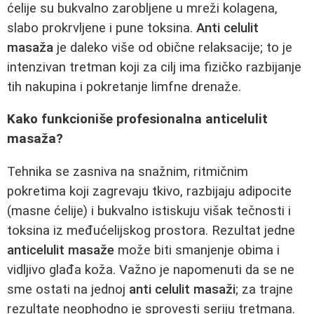
ćelije su bukvalno zarobljene u mreži kolagena,
slabo prokrvljene i pune toksina.
Anti celulit
masaža
je daleko više od obične relaksacije; to je
intenzivan tretman koji za cilj ima fizičko razbijanje
tih nakupina i pokretanje limfne drenaže.
Kako funkcioniše profesionalna anticelulit
masaža?
Tehnika se zasniva na snažnim, ritmičnim
pokretima koji zagrevaju tkivo, razbijaju adipocite
(masne ćelije) i bukvalno istiskuju višak tečnosti i
toksina iz međućelijskog prostora. Rezultat jedne
anticelulit masaže
može biti smanjenje obima i
vidljivo glađa koža. Važno je napomenuti da se ne
sme ostati na jednoj
anti celulit masaži
; za trajne
rezultate neophodno je sprovesti seriju tretmana.