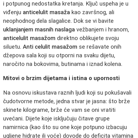
i potpunog nedostatka kretanja. Ključ uspeha je u
viđenju
anticelulit masaža
kao završnog, ali
neophodnog dela slagalice. Dok se vi bavite
uklanjanjem masnih naslaga
vežbanjem i hranom,
anticelulit masažom
direktno oblikujete svoju
siluetu.
Anti celulit masažom
se rešavate onih
džepova sala koji su otporni na svaku dijetu,
naročito na bokovima, butinama i iznad kolena.
Mitovi o brzim dijetama i istina o upornosti
Na osnovu iskustava raznih ljudi koji su pokušavali
čudotvorne metode, jedna stvar je jasna: što brže
skinete kilograme, brže će vam se oni vratiti
uvećani. Dijete koje isključuju čitave grupe
namirnica (kao što su one koje potpuno izbacuju
ugljene hidrate ili voće) dovode do deficita vitamina