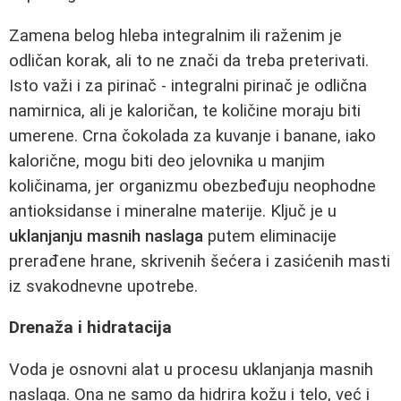
Zamena belog hleba integralnim ili raženim je
odličan korak, ali to ne znači da treba preterivati.
Isto važi i za pirinač - integralni pirinač je odlična
namirnica, ali je kaloričan, te količine moraju biti
umerene. Crna čokolada za kuvanje i banane, iako
kalorične, mogu biti deo jelovnika u manjim
količinama, jer organizmu obezbeđuju neophodne
antioksidanse i mineralne materije. Ključ je u
uklanjanju masnih naslaga
putem eliminacije
prerađene hrane, skrivenih šećera i zasićenih masti
iz svakodnevne upotrebe.
Drenaža i hidratacija
Voda je osnovni alat u procesu uklanjanja masnih
naslaga. Ona ne samo da hidrira kožu i telo, već i