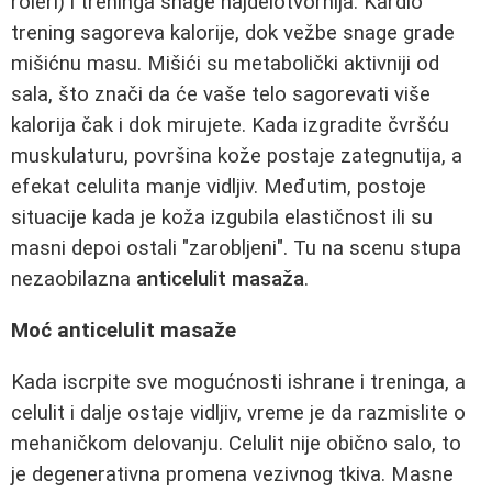
roleri) i treninga snage najdelotvornija. Kardio
trening sagoreva kalorije, dok vežbe snage grade
mišićnu masu. Mišići su metabolički aktivniji od
sala, što znači da će vaše telo sagorevati više
kalorija čak i dok mirujete. Kada izgradite čvršću
muskulaturu, površina kože postaje zategnutija, a
efekat celulita manje vidljiv. Međutim, postoje
situacije kada je koža izgubila elastičnost ili su
masni depoi ostali "zarobljeni". Tu na scenu stupa
nezaobilazna
anticelulit masaža
.
Moć anticelulit masaže
Kada iscrpite sve mogućnosti ishrane i treninga, a
celulit i dalje ostaje vidljiv, vreme je da razmislite o
mehaničkom delovanju. Celulit nije obično salo, to
je degenerativna promena vezivnog tkiva. Masne