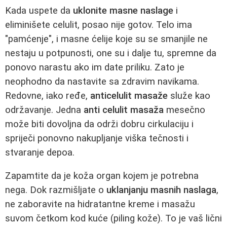
Kada uspete da
uklonite masne naslage
i
eliminišete celulit, posao nije gotov. Telo ima
"pamćenje", i masne ćelije koje su se smanjile ne
nestaju u potpunosti, one su i dalje tu, spremne da
ponovo narastu ako im date priliku. Zato je
neophodno da nastavite sa zdravim navikama.
Redovne, iako ređe,
anticelulit masaže
služe kao
održavanje. Jedna
anti celulit masaža
mesečno
može biti dovoljna da održi dobru cirkulaciju i
spriječi ponovno nakupljanje viška tečnosti i
stvaranje depoa.
Zapamtite da je koža organ kojem je potrebna
nega. Dok razmišljate o
uklanjanju masnih naslaga
,
ne zaboravite na hidratantne kreme i masažu
suvom četkom kod kuće (piling kože). To je vaš lični