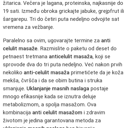
žitarica. Večera je lagana, proteinska, najkasnije do
19 sati. Između obroka grickajte jabuke, grejpfrut ili
šargarepu. Tri do četiri puta nedeljno odvojite sat
vremena za vežbanje.
Paralelno sa ovim, ugovarajte termine za
anti
celulit masaže
. Razmislite o paketu od deset do
petnaest tretmana
anticelulit masaža
, koji se
sprovode dva do tri puta nedeljno. Već nakon prvih
nekoliko
anti-celulit masaža
primetićete da je koža
mekša, čvršća i da se obim butina i struka
smanjuje.
Uklanjanje masnih naslaga
postaje
mnogo efikasnije kada se iznutra deluje
metabolizmom, a spolja masažom. Ova
kombinacija
anti celulit masažom
i zdravim
životom je jedina garantovana metoda za