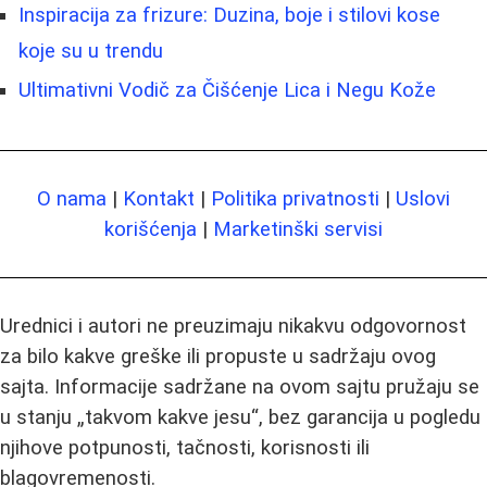
Inspiracija za frizure: Duzina, boje i stilovi kose
koje su u trendu
Ultimativni Vodič za Čišćenje Lica i Negu Kože
O nama
|
Kontakt
|
Politika privatnosti
|
Uslovi
korišćenja
|
Marketinški servisi
Urednici i autori ne preuzimaju nikakvu odgovornost
za bilo kakve greške ili propuste u sadržaju ovog
sajta. Informacije sadržane na ovom sajtu pružaju se
u stanju „takvom kakve jesu“, bez garancija u pogledu
njihove potpunosti, tačnosti, korisnosti ili
blagovremenosti.