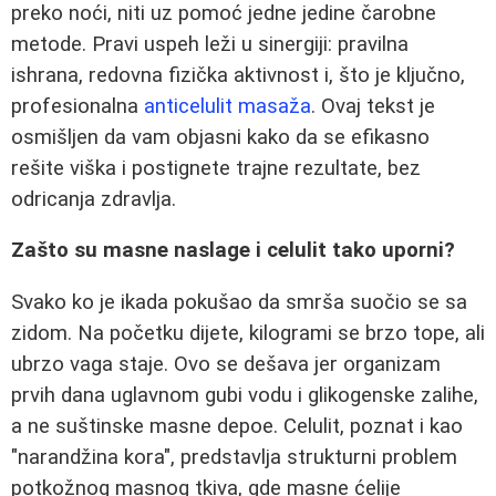
preko noći, niti uz pomoć jedne jedine čarobne
metode. Pravi uspeh leži u sinergiji: pravilna
ishrana, redovna fizička aktivnost i, što je ključno,
profesionalna
anticelulit masaža
. Ovaj tekst je
osmišljen da vam objasni kako da se efikasno
rešite viška i postignete trajne rezultate, bez
odricanja zdravlja.
Zašto su masne naslage i celulit tako uporni?
Svako ko je ikada pokušao da smrša suočio se sa
zidom. Na početku dijete, kilogrami se brzo tope, ali
ubrzo vaga staje. Ovo se dešava jer organizam
prvih dana uglavnom gubi vodu i glikogenske zalihe,
a ne suštinske masne depoe. Celulit, poznat i kao
"narandžina kora", predstavlja strukturni problem
potkožnog masnog tkiva, gde masne ćelije