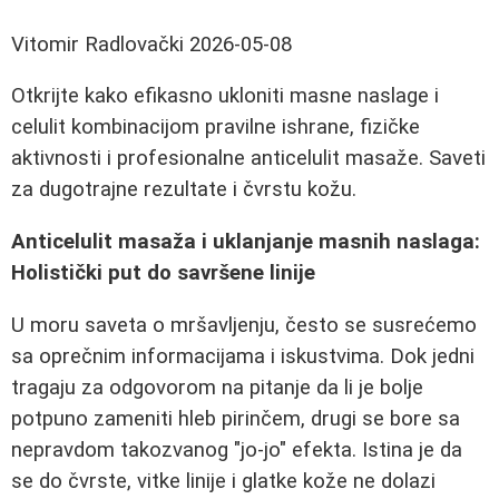
Vitomir Radlovački
2026-05-08
Otkrijte kako efikasno ukloniti masne naslage i
celulit kombinacijom pravilne ishrane, fizičke
aktivnosti i profesionalne anticelulit masaže. Saveti
za dugotrajne rezultate i čvrstu kožu.
Anticelulit masaža i uklanjanje masnih naslaga:
Holistički put do savršene linije
U moru saveta o mršavljenju, često se susrećemo
sa oprečnim informacijama i iskustvima. Dok jedni
tragaju za odgovorom na pitanje da li je bolje
potpuno zameniti hleb pirinčem, drugi se bore sa
nepravdom takozvanog "jo-jo" efekta. Istina je da
se do čvrste, vitke linije i glatke kože ne dolazi