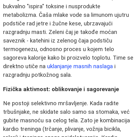
bukvalno "ispira" toksine i nusprodukte
metabolizma. Čaša mlake vode sa limunom ujutru
podstiče rad jetre i žučne kese, ubrzavajući
razgradnju masti. Zeleni čaj je takođe moćan
saveznik - katehini iz zelenog čaja podstiču
termogenezu, odnosno proces u kojem telo
sagoreva kalorije kako bi proizvelo toplotu. Time se
direktno utiče na
uklanjanje masnih naslaga
i
razgradnju potkožnog sala.
Fizička aktivnost: oblikovanje i sagorevanje
Ne postoji selektivno mršavljenje. Kada radite
trbušnjake, ne skidate salo samo sa stomaka, već
gubite masnoću sa celog tela. Zato je kombinacija
kardio treninga (trčanje, plivanje, vožnja bicikla,