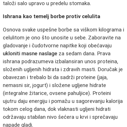
taloži salo upravo u predelu stomaka.
Ishrana kao temelj borbe protiv celulita
Osnova svake uspešne borbe sa viškom kilograma i
celulitom je ono što unosite u sebe. Zaboravite na
gladovanje i čudotvorne napitke koji obećavaju
ukloniti masne naslage
za sedam dana. Prava
ishrana podrazumeva izbalansiran unos proteina,
složenih ugljenih hidrata i zdravih masti. Doručak je
obavezan i trebalo bi da sadrži proteine (jaja,
nemasni sir, jogurt) i složene ugljene hidrate
(integralne žitarice, ovsene pahuljice). Proteini
ujutru daju energiju i pomažu u sagorevanju kalorija
tokom celog dana, dok vlaknasti ugljeni hidrati
održavaju stabilan nivo šećera u krvi i sprečavaju
napade gladi.