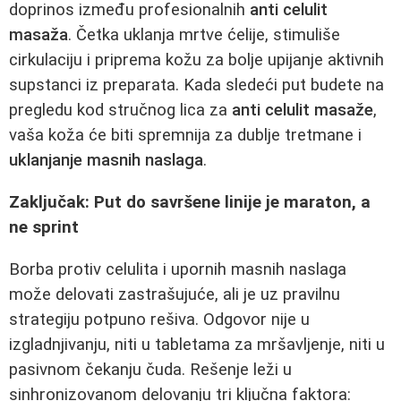
doprinos između profesionalnih
anti celulit
masaža
. Četka uklanja mrtve ćelije, stimuliše
cirkulaciju i priprema kožu za bolje upijanje aktivnih
supstanci iz preparata. Kada sledeći put budete na
pregledu kod stručnog lica za
anti celulit masaže
,
vaša koža će biti spremnija za dublje tretmane i
uklanjanje masnih naslaga
.
Zaključak: Put do savršene linije je maraton, a
ne sprint
Borba protiv celulita i upornih masnih naslaga
može delovati zastrašujuće, ali je uz pravilnu
strategiju potpuno rešiva. Odgovor nije u
izgladnjivanju, niti u tabletama za mršavljenje, niti u
pasivnom čekanju čuda. Rešenje leži u
sinhronizovanom delovanju tri ključna faktora: