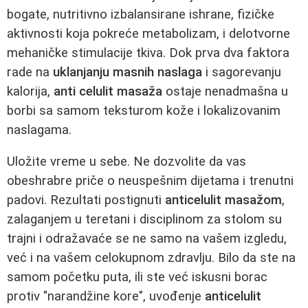
bogate, nutritivno izbalansirane ishrane, fizičke
aktivnosti koja pokreće metabolizam, i delotvorne
mehaničke stimulacije tkiva. Dok prva dva faktora
rade na
uklanjanju masnih naslaga
i sagorevanju
kalorija,
anti celulit masaža
ostaje nenadmašna u
borbi sa samom teksturom kože i lokalizovanim
naslagama.
Uložite vreme u sebe. Ne dozvolite da vas
obeshrabre priče o neuspešnim dijetama i trenutni
padovi. Rezultati postignuti
anticelulit masažom
,
zalaganjem u teretani i disciplinom za stolom su
trajni i odražavaće se ne samo na vašem izgledu,
već i na vašem celokupnom zdravlju. Bilo da ste na
samom početku puta, ili ste već iskusni borac
protiv "narandžine kore", uvođenje
anticelulit