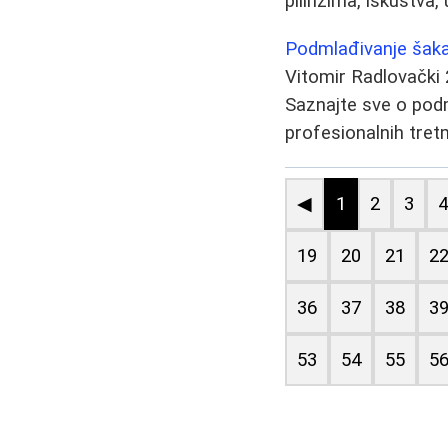
pilinzima, iskustva,
Podmlađivanje šaka
Vitomir Radlovački
Saznajte sve o pod
profesionalnih tret
◀
1
2
3
19
20
21
2
36
37
38
3
53
54
55
5