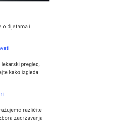
 o dijetama i
aveti
 lekarski pregled,
najte kako izgleda
ri
ražujemo različite
zbora zadržavanja