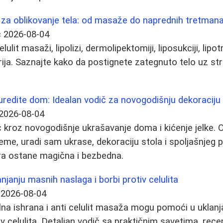
 za oblikovanje tela: od masaže do naprednih tretman
ć
2026-08-04
elulit masaži, lipolizi, dermolipektomiji, liposukciji, lipo
rija. Saznajte kako da postignete zategnuto telo uz st
redite dom: Idealan vodič za novogodišnju dekoraciju i
2026-08-04
kroz novogodišnje ukrašavanje doma i kićenje jelke. O
šeme, uradi sam ukrase, dekoraciju stola i spoljašnjeg 
a ostane magična i bezbedna.
anjanju masnih naslaga i borbi protiv celulita
2026-08-04
lna ishrana i anti celulit masaža mogu pomoći u uklan
iv celulita. Detaljan vodič sa praktičnim savetima, rec