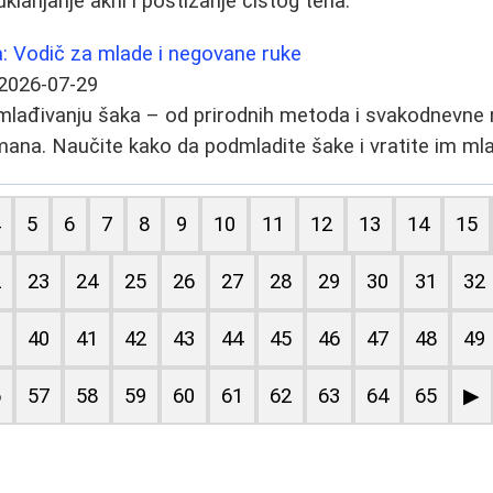
 uklanjanje akni i postizanje čistog tena.
: Vodič za mlade i negovane ruke
2026-07-29
mlađivanju šaka – od prirodnih metoda i svakodnevne
mana. Naučite kako da podmladite šake i vratite im mla
4
5
6
7
8
9
10
11
12
13
14
15
2
23
24
25
26
27
28
29
30
31
32
9
40
41
42
43
44
45
46
47
48
49
6
57
58
59
60
61
62
63
64
65
▶