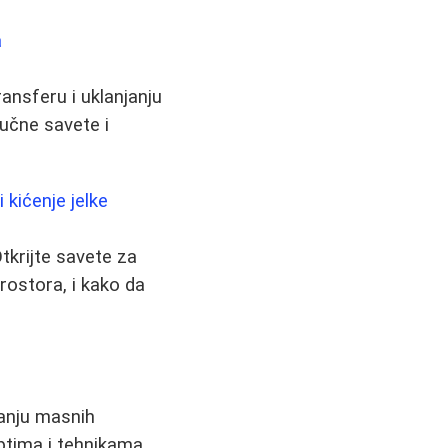
a
transferu i uklanjanju
ručne savete i
 kićenje jelke
tkrijte savete za
prostora, i kako da
janju masnih
eptima i tehnikama