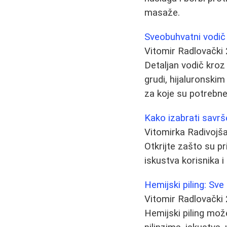
masaže.
Sveobuhvatni vodič 
Vitomir Radlovački
Detaljan vodič kroz
grudi, hijaluronskim 
za koje su potrebne
Kako izabrati savrš
Vitomirka Radivojš
Otkrijte zašto su p
iskustva korisnika i
Hemijski piling: Sve 
Vitomir Radlovački
Hemijski piling može