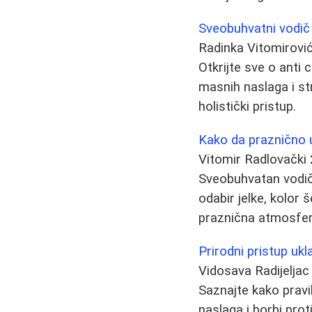
Sveobuhvatni vodič
Radinka Vitomirovi
Otkrijte sve o anti c
masnih naslaga i st
holistički pristup.
Kako da praznično u
Vitomir Radlovački
Sveobuhvatan vodič 
odabir jelke, kolor 
praznična atmosfer
Prirodni pristup ukl
Vidosava Radijeljac
Saznajte kako pravi
naslaga i borbi prot