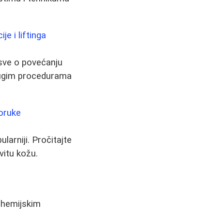
e i liftinga
 sve o povećanju
i drugim procedurama
poruke
larniji. Pročitajte
vitu kožu.
o hemijskim