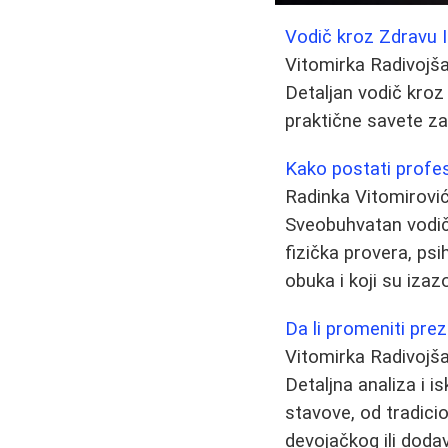
Vodič kroz Zdravu 
Vitomirka Radivojš
Detaljan vodič kroz
praktične savete za
Kako postati profesi
Radinka Vitomirovi
Sveobuhvatan vodič 
fizička provera, psi
obuka i koji su izazo
Da li promeniti prez
Vitomirka Radivojš
Detaljna analiza i 
stavove, od tradic
devojačkog ili doda