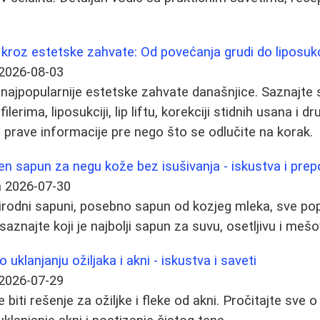
kroz estetske zahvate: Od povećanja grudi do liposukcij
2026-08-03
 najpopularnije estetske zahvate današnjice. Saznajte
filerima, liposukciji, lip liftu, korekciji stidnih usana 
 prave informacije pre nego što se odlučite na korak.
en sapun za negu kože bez isušivanja - iskustva i pre
a
2026-07-30
rirodni sapuni, posebno sapun od kozjeg mleka, sve popu
 saznajte koji je najbolji sapun za suvu, osetljivu i mešo
o uklanjanju ožiljaka i akni - iskustva i saveti
2026-07-29
 biti rešenje za ožiljke i fleke od akni. Pročitajte sve 