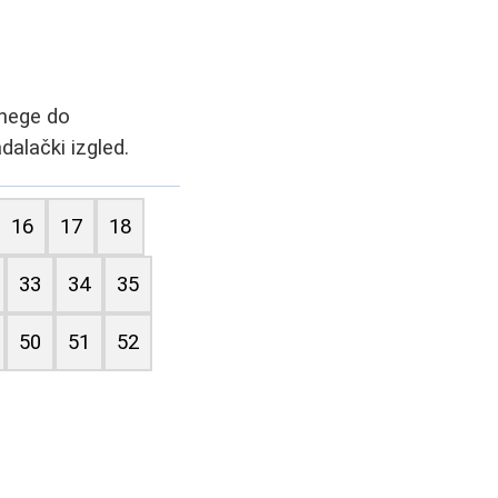
 nege do
dalački izgled.
16
17
18
33
34
35
50
51
52