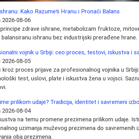
Ishranu: Kako Razumeti Hranu i Pronaći Balans
a
2026-08-06
 principe zdrave ishrane, metabolizam fruktoze, mitove
 balansiranu ishranu bez industrijski prerađene hrane.
onalni vojnik u Srbiji: ceo proces, testovi, iskustva i s
ć
2026-08-05
kroz proces prijave za profesionalnog vojnika u Srbiji:
hološki test, uslovi, plate i iskustva žena u vojsci. Saz
vi.
ime prilikom udaje? Tradicija, identitet i savremeni izbo
a
2026-08-04
iskustva na temu promene prezimena prilikom udaje. Ist
ionalnog uzimanja muževog prezimena do savremenih i
vanja oba prezimena.