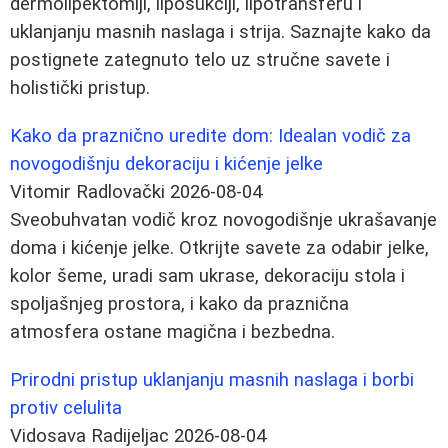
dermolipektomiji, liposukciji, lipotransferu i
uklanjanju masnih naslaga i strija. Saznajte kako da
postignete zategnuto telo uz stručne savete i
holistički pristup.
Kako da praznično uredite dom: Idealan vodič za
novogodišnju dekoraciju i kićenje jelke
Vitomir Radlovački
2026-08-04
Sveobuhvatan vodič kroz novogodišnje ukrašavanje
doma i kićenje jelke. Otkrijte savete za odabir jelke,
kolor šeme, uradi sam ukrase, dekoraciju stola i
spoljašnjeg prostora, i kako da praznična
atmosfera ostane magična i bezbedna.
Prirodni pristup uklanjanju masnih naslaga i borbi
protiv celulita
Vidosava Radijeljac
2026-08-04