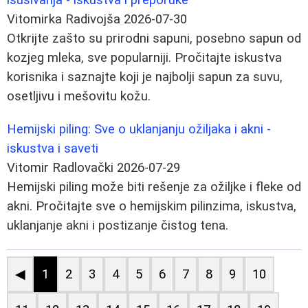
Vitomirka Radivojša
2026-07-30
Otkrijte zašto su prirodni sapuni, posebno sapun od
kozjeg mleka, sve popularniji. Pročitajte iskustva
korisnika i saznajte koji je najbolji sapun za suvu,
osetljivu i mešovitu kožu.
Hemijski piling: Sve o uklanjanju ožiljaka i akni -
iskustva i saveti
Vitomir Radlovački
2026-07-29
Hemijski piling može biti rešenje za ožiljke i fleke od
akni. Pročitajte sve o hemijskim pilinzima, iskustva,
uklanjanje akni i postizanje čistog tena.
◀
1
2
3
4
5
6
7
8
9
10