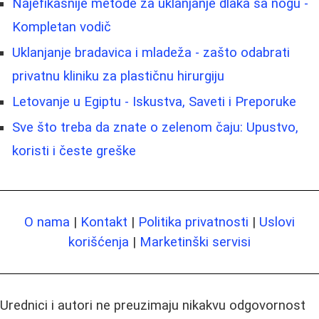
Najefikasnije metode za uklanjanje dlaka sa nogu -
Kompletan vodič
Uklanjanje bradavica i mladeža - zašto odabrati
privatnu kliniku za plastičnu hirurgiju
Letovanje u Egiptu - Iskustva, Saveti i Preporuke
Sve što treba da znate o zelenom čaju: Upustvo,
koristi i česte greške
O nama
|
Kontakt
|
Politika privatnosti
|
Uslovi
korišćenja
|
Marketinški servisi
Urednici i autori ne preuzimaju nikakvu odgovornost