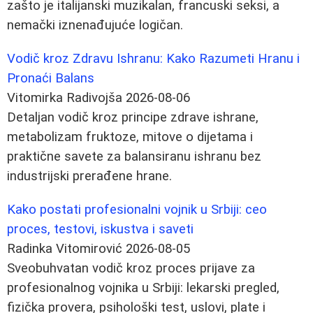
zašto je italijanski muzikalan, francuski seksi, a
nemački iznenađujuće logičan.
Vodič kroz Zdravu Ishranu: Kako Razumeti Hranu i
Pronaći Balans
Vitomirka Radivojša
2026-08-06
Detaljan vodič kroz principe zdrave ishrane,
metabolizam fruktoze, mitove o dijetama i
praktične savete za balansiranu ishranu bez
industrijski prerađene hrane.
Kako postati profesionalni vojnik u Srbiji: ceo
proces, testovi, iskustva i saveti
Radinka Vitomirović
2026-08-05
Sveobuhvatan vodič kroz proces prijave za
profesionalnog vojnika u Srbiji: lekarski pregled,
fizička provera, psihološki test, uslovi, plate i