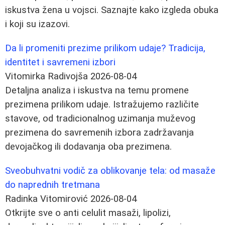
iskustva žena u vojsci. Saznajte kako izgleda obuka
i koji su izazovi.
Da li promeniti prezime prilikom udaje? Tradicija,
identitet i savremeni izbori
Vitomirka Radivojša
2026-08-04
Detaljna analiza i iskustva na temu promene
prezimena prilikom udaje. Istražujemo različite
stavove, od tradicionalnog uzimanja muževog
prezimena do savremenih izbora zadržavanja
devojačkog ili dodavanja oba prezimena.
Sveobuhvatni vodič za oblikovanje tela: od masaže
do naprednih tretmana
Radinka Vitomirović
2026-08-04
Otkrijte sve o anti celulit masaži, lipolizi,