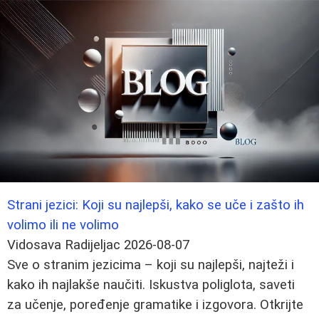
Strani jezici: Koji su najlepši, kako se uče i zašto ih
volimo ili ne volimo
Vidosava Radijeljac
2026-08-07
Sve o stranim jezicima – koji su najlepši, najteži i
kako ih najlakše naučiti. Iskustva poliglota, saveti
za učenje, poređenje gramatike i izgovora. Otkrijte