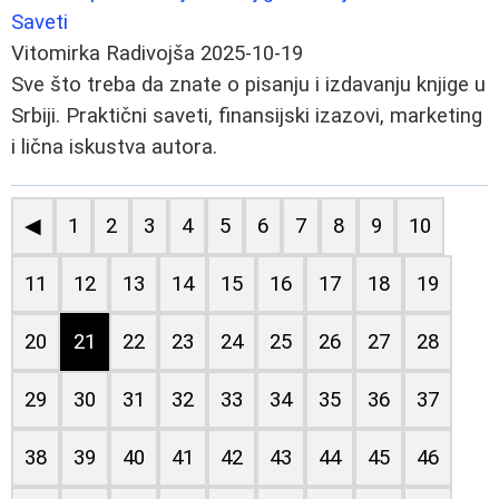
Saveti
Vitomirka Radivojša
2025-10-19
Sve što treba da znate o pisanju i izdavanju knjige u
Srbiji. Praktični saveti, finansijski izazovi, marketing
i lična iskustva autora.
◀
1
2
3
4
5
6
7
8
9
10
11
12
13
14
15
16
17
18
19
20
21
22
23
24
25
26
27
28
29
30
31
32
33
34
35
36
37
38
39
40
41
42
43
44
45
46