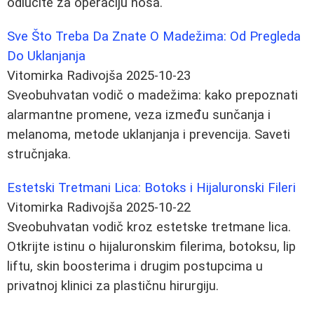
odlučite za operaciju nosa.
Sve Što Treba Da Znate O Madežima: Od Pregleda
Do Uklanjanja
Vitomirka Radivojša
2025-10-23
Sveobuhvatan vodič o madežima: kako prepoznati
alarmantne promene, veza između sunčanja i
melanoma, metode uklanjanja i prevencija. Saveti
stručnjaka.
Estetski Tretmani Lica: Botoks i Hijaluronski Fileri
Vitomirka Radivojša
2025-10-22
Sveobuhvatan vodič kroz estetske tretmane lica.
Otkrijte istinu o hijaluronskim filerima, botoksu, lip
liftu, skin boosterima i drugim postupcima u
privatnoj klinici za plastičnu hirurgiju.