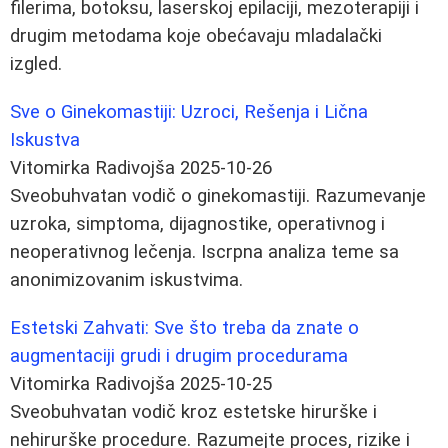
filerima, botoksu, laserskoj epilaciji, mezoterapiji i
drugim metodama koje obećavaju mladalački
izgled.
Sve o Ginekomastiji: Uzroci, Rešenja i Lična
Iskustva
Vitomirka Radivojša
2025-10-26
Sveobuhvatan vodič o ginekomastiji. Razumevanje
uzroka, simptoma, dijagnostike, operativnog i
neoperativnog lečenja. Iscrpna analiza teme sa
anonimizovanim iskustvima.
Estetski Zahvati: Sve što treba da znate o
augmentaciji grudi i drugim procedurama
Vitomirka Radivojša
2025-10-25
Sveobuhvatan vodič kroz estetske hirurške i
nehirurške procedure. Razumejte proces, rizike i