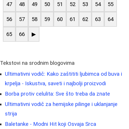
47
48
49
50
51
52
53
54
55
56
57
58
59
60
61
62
63
64
65
66
▶
Tekstovi na srodnim blogovima
Ultimativni vodič: Kako zaštititi ljubimca od buva i
krpelja - Iskustva, saveti i najbolji proizvodi
Borba protiv celulita: Sve što treba da znate
Ultimativni vodič za hemijske pilinge i uklanjanje
strija
Baletanke - Modni Hit koji Osvaja Srca