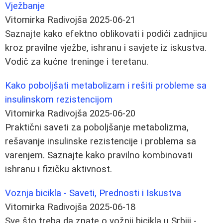
Vježbanje
Vitomirka Radivojša
2025-06-21
Saznajte kako efektno oblikovati i podići zadnjicu
kroz pravilne vježbe, ishranu i savjete iz iskustva.
Vodič za kućne treninge i teretanu.
Kako poboljšati metabolizam i rešiti probleme sa
insulinskom rezistencijom
Vitomirka Radivojša
2025-06-20
Praktični saveti za poboljšanje metabolizma,
rešavanje insulinske rezistencije i problema sa
varenjem. Saznajte kako pravilno kombinovati
ishranu i fizičku aktivnost.
Voznja bicikla - Saveti, Prednosti i Iskustva
Vitomirka Radivojša
2025-06-18
Sve što treba da znate o vožnji bicikla u Srbiji -