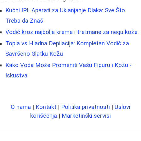
Kućni IPL Aparati za Uklanjanje Dlaka: Sve Što
Treba da Znaš
Vodič kroz najbolje kreme i tretmane za negu kože
Topla vs Hladna Depilacija: Kompletan Vodič za
Savršeno Glatku Kožu
Kako Voda Može Promeniti Vašu Figuru i Kožu -
Iskustva
O nama
|
Kontakt
|
Politika privatnosti
|
Uslovi
korišćenja
|
Marketinški servisi