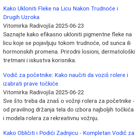
Kako Ukloniti Fleke na Licu Nakon Trudnoće i
Drugih Uzroka
Vitomirka Radivojša
2025-06-23
Saznajte kako efikasno ukloniti pigmentne fleke na
licu koje se pojavljuju tokom trudnoće, od sunca ili
hormonskih promena. Prirodni losioni, dermatološki
tretmani i iskustva korisnika.
Vodič za početnike: Kako naučiti da voziš rolere i
izabrati prave točkiće
Vitomirka Radivojša
2025-06-22
Sve što treba da znaš o vožnji rolera za početnike -
od pravilnog držanja tela do izbora najboljih točkića
i modela rolera za rekreativnu vožnju.
Kako Obličiti i Podići Zadnjicu - Kompletan Vodič za