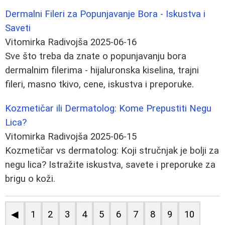
Dermalni Fileri za Popunjavanje Bora - Iskustva i
Saveti
Vitomirka Radivojša
2025-06-16
Sve što treba da znate o popunjavanju bora
dermalnim filerima - hijaluronska kiselina, trajni
fileri, masno tkivo, cene, iskustva i preporuke.
Kozmetičar ili Dermatolog: Kome Prepustiti Negu
Lica?
Vitomirka Radivojša
2025-06-15
Kozmetičar vs dermatolog: Koji stručnjak je bolji za
negu lica? Istražite iskustva, savete i preporuke za
brigu o koži.
◀
1
2
3
4
5
6
7
8
9
10