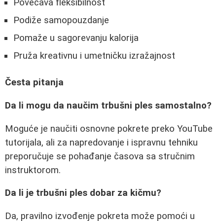
Povećava fleksibilnost
Podiže samopouzdanje
Pomaže u sagorevanju kalorija
Pruža kreativnu i umetničku izražajnost
Česta pitanja
Da li mogu da naučim trbušni ples samostalno?
Moguće je naučiti osnovne pokrete preko YouTube
tutorijala, ali za napredovanje i ispravnu tehniku
preporučuje se pohađanje časova sa stručnim
instruktorom.
Da li je trbušni ples dobar za kičmu?
Da, pravilno izvođenje pokreta može pomoći u