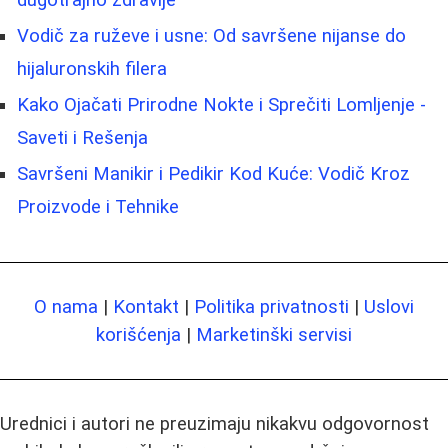
Vodič za ruževe i usne: Od savršene nijanse do
hijaluronskih filera
Kako Ojačati Prirodne Nokte i Sprečiti Lomljenje -
Saveti i Rešenja
Savršeni Manikir i Pedikir Kod Kuće: Vodič Kroz
Proizvode i Tehnike
O nama
|
Kontakt
|
Politika privatnosti
|
Uslovi
korišćenja
|
Marketinški servisi
Urednici i autori ne preuzimaju nikakvu odgovornost