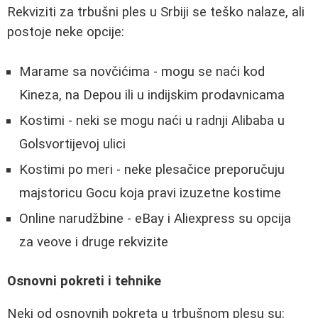
Rekviziti za trbušni ples u Srbiji se teško nalaze, ali
postoje neke opcije:
Marame sa novčićima - mogu se naći kod
Kineza, na Depou ili u indijskim prodavnicama
Kostimi - neki se mogu naći u radnji Alibaba u
Golsvortijevoj ulici
Kostimi po meri - neke plesačice preporučuju
majstoricu Gocu koja pravi izuzetne kostime
Online narudžbine - eBay i Aliexpress su opcija
za veove i druge rekvizite
Osnovni pokreti i tehnike
Neki od osnovnih pokreta u trbušnom plesu su: