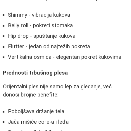
Shimmy - vibracija kukova
Belly roll - pokreti stomaka
Hip drop - spuštanje kukova
Flutter - jedan od najtežih pokreta
Vertikalna osmica - elegentan pokret kukovima
Prednosti trbušnog plesa
Orijentalni ples nije samo lep za gledanje, već
donosi brojne benefite:
Poboljšava držanje tela
Jača mišiće core-a i leđa