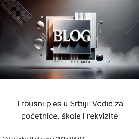
Trbušni ples u Srbiji: Vodič za
početnice, škole i rekvizite
Vitomirka Radivojša
2025-08-03