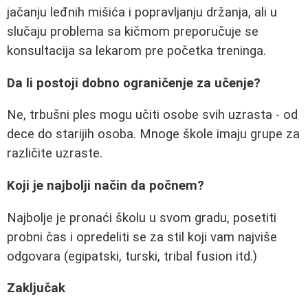
jačanju leđnih mišića i popravljanju držanja, ali u
slučaju problema sa kičmom preporučuje se
konsultacija sa lekarom pre početka treninga.
Da li postoji dobno ograničenje za učenje?
Ne, trbušni ples mogu učiti osobe svih uzrasta - od
dece do starijih osoba. Mnoge škole imaju grupe za
različite uzraste.
Koji je najbolji način da počnem?
Najbolje je pronaći školu u svom gradu, posetiti
probni čas i opredeliti se za stil koji vam najviše
odgovara (egipatski, turski, tribal fusion itd.)
Zaključak