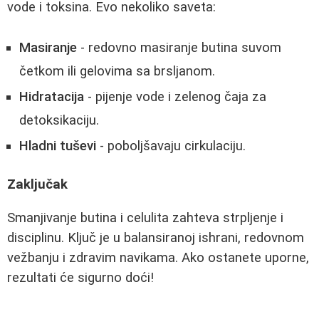
vode i toksina. Evo nekoliko saveta:
Masiranje
- redovno masiranje butina suvom
četkom ili gelovima sa brsljanom.
Hidratacija
- pijenje vode i zelenog čaja za
detoksikaciju.
Hladni tuševi
- poboljšavaju cirkulaciju.
Zaključak
Smanjivanje butina i celulita zahteva strpljenje i
disciplinu. Ključ je u balansiranoj ishrani, redovnom
vežbanju i zdravim navikama. Ako ostanete uporne,
rezultati će sigurno doći!