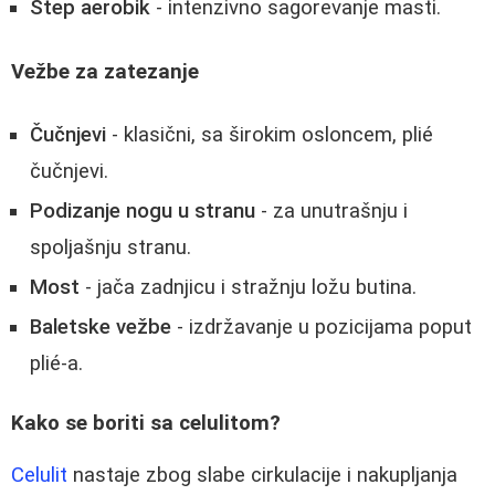
Step aerobik
- intenzivno sagorevanje masti.
Vežbe za zatezanje
Čučnjevi
- klasični, sa širokim osloncem, plié
čučnjevi.
Podizanje nogu u stranu
- za unutrašnju i
spoljašnju stranu.
Most
- jača zadnjicu i stražnju ložu butina.
Baletske vežbe
- izdržavanje u pozicijama poput
plié-a.
Kako se boriti sa celulitom?
Celulit
nastaje zbog slabe cirkulacije i nakupljanja