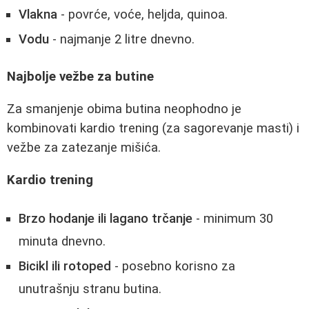
Vlakna
- povrće, voće, heljda, quinoa.
Vodu
- najmanje 2 litre dnevno.
Najbolje vežbe za butine
Za smanjenje obima butina neophodno je
kombinovati kardio trening (za sagorevanje masti) i
vežbe za zatezanje mišića.
Kardio trening
Brzo hodanje ili lagano trčanje
- minimum 30
minuta dnevno.
Bicikl ili rotoped
- posebno korisno za
unutrašnju stranu butina.