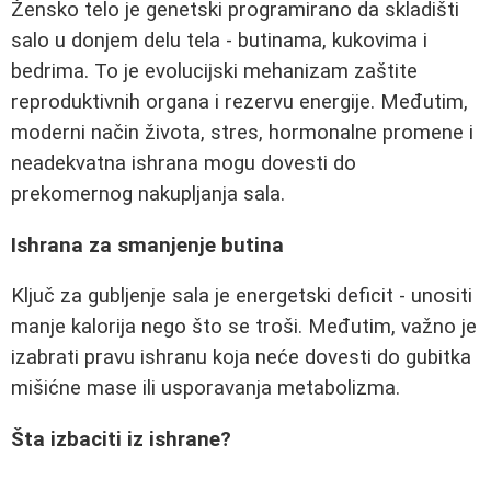
Žensko telo je genetski programirano da skladišti
salo u donjem delu tela - butinama, kukovima i
bedrima. To je evolucijski mehanizam zaštite
reproduktivnih organa i rezervu energije. Međutim,
moderni način života, stres, hormonalne promene i
neadekvatna ishrana mogu dovesti do
prekomernog nakupljanja sala.
Ishrana za smanjenje butina
Ključ za gubljenje sala je energetski deficit - unositi
manje kalorija nego što se troši. Međutim, važno je
izabrati pravu ishranu koja neće dovesti do gubitka
mišićne mase ili usporavanja metabolizma.
Šta izbaciti iz ishrane?