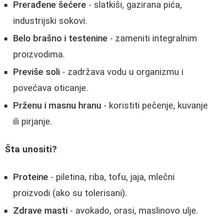
Prerađene šećere
- slatkiši, gazirana pića,
industrijski sokovi.
Belo brašno i testenine
- zameniti integralnim
proizvodima.
Previše soli
- zadržava vodu u organizmu i
povećava oticanje.
Prženu i masnu hranu
- koristiti pečenje, kuvanje
ili pirjanje.
Šta unositi?
Proteine
- piletina, riba, tofu, jaja, mlečni
proizvodi (ako su tolerisani).
Zdrave masti
- avokado, orasi, maslinovo ulje.