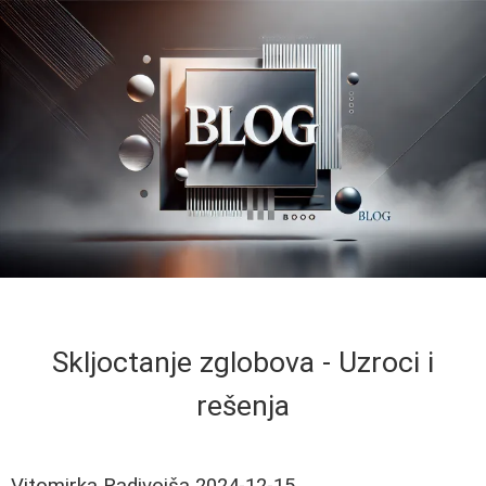
Skljoctanje zglobova - Uzroci i
rešenja
Vitomirka Radivojša
2024-12-15