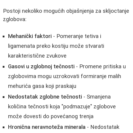
Postoji nekoliko mogućih objašnjenja za skljoctanje
zglobova:
Mehanički faktori
- Pomeranje tetiva i
ligamenata preko kostiju može stvarati
karakteristične zvukove
Gasovi u zglobnoj tečnosti
- Promene pritiska u
zglobovima mogu uzrokovati formiranje malih
mehurića gasa koji praskaju
Nedostatak zglobne tečnosti
- Smanjena
količina tečnosti koja "podmazuje" zglobove
može dovesti do povećanog trenja
Hronična neravnoteža minerala
- Nedostatak