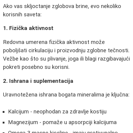
Ako vas skljoctanje zglobova brine, evo nekoliko
korisnih saveta:
1. Fizička aktivnost
Redovna umerena fizička aktivnost može
poboljšati cirkulaciju i proizvodnju zglobne tečnosti.
Vežbe kao što su plivanje, joga ili blagi razgibavajući
pokreti posebno su korisni.
2. Ishrana i suplementacija
Uravnotežena ishrana bogata mineralima je ključna:
Kalcijum - neophodan za zdravlje kostiju
Magnezijum - pomaže u apsorpciji kalcijuma
Omega-3 masne kiseline - imaju protivupalno