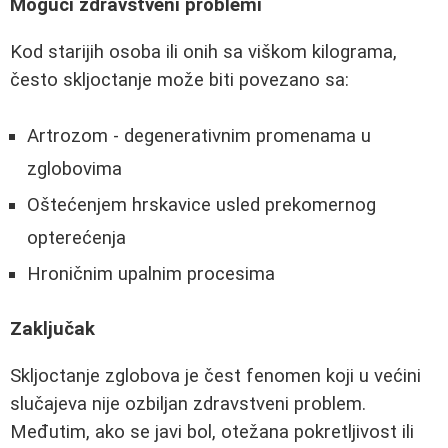
Mogući zdravstveni problemi
Kod starijih osoba ili onih sa viškom kilograma,
često skljoctanje može biti povezano sa:
Artrozom - degenerativnim promenama u
zglobovima
Oštećenjem hrskavice usled prekomernog
opterećenja
Hroničnim upalnim procesima
Zaključak
Skljoctanje zglobova je čest fenomen koji u većini
slučajeva nije ozbiljan zdravstveni problem.
Međutim, ako se javi bol, otežana pokretljivost ili