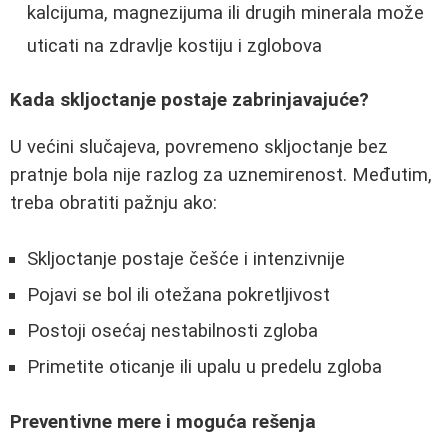
kalcijuma, magnezijuma ili drugih minerala može
uticati na zdravlje kostiju i zglobova
Kada skljoctanje postaje zabrinjavajuće?
U većini slučajeva, povremeno skljoctanje bez
pratnje bola nije razlog za uznemirenost. Međutim,
treba obratiti pažnju ako:
Skljoctanje postaje češće i intenzivnije
Pojavi se bol ili otežana pokretljivost
Postoji osećaj nestabilnosti zgloba
Primetite oticanje ili upalu u predelu zgloba
Preventivne mere i moguća rešenja