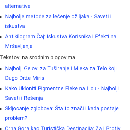
alternative
Najbolje metode za lečenje ožiljaka - Saveti i
iskustva
Antikilogram Čaj: Iskustva Korisnika i Efekti na
Mršavljenje
Tekstovi na srodnim blogovima
Najbolji Gelovi za Tuširanje i Mleka za Telo koji
Dugo Drže Miris
Kako Ukloniti Pigmentne Fleke na Licu - Najbolji
Saveti i Rešenja
Skljocanje zglobova: Šta to znači i kada postaje
problem?
Crna Gora kao Turistička Destinacija: Za i Protiv