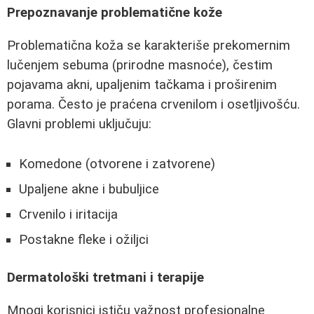
Prepoznavanje problematične kože
Problematična koža se karakteriše prekomernim
lučenjem sebuma (prirodne masnoće), čestim
pojavama akni, upaljenim tačkama i proširenim
porama. Često je praćena crvenilom i osetljivošću.
Glavni problemi uključuju:
Komedone (otvorene i zatvorene)
Upaljene akne i bubuljice
Crvenilo i iritacija
Postakne fleke i ožiljci
Dermatološki tretmani i terapije
Mnogi korisnici ističu važnost profesionalne