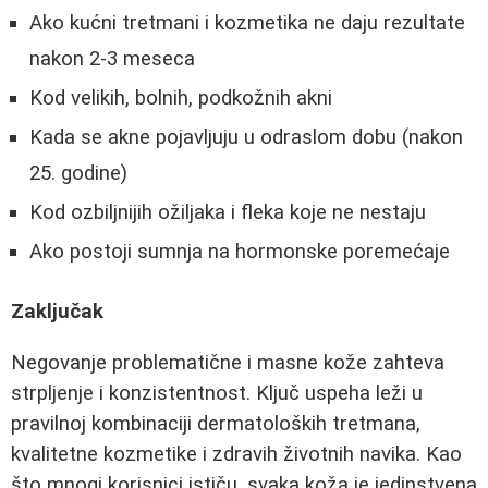
Ako kućni tretmani i kozmetika ne daju rezultate
nakon 2-3 meseca
Kod velikih, bolnih, podkožnih akni
Kada se akne pojavljuju u odraslom dobu (nakon
25. godine)
Kod ozbiljnijih ožiljaka i fleka koje ne nestaju
Ako postoji sumnja na hormonske poremećaje
Zaključak
Negovanje problematične i masne kože zahteva
strpljenje i konzistentnost. Ključ uspeha leži u
pravilnoj kombinaciji dermatoloških tretmana,
kvalitetne kozmetike i zdravih životnih navika. Kao
što mnogi korisnici ističu, svaka koža je jedinstvena