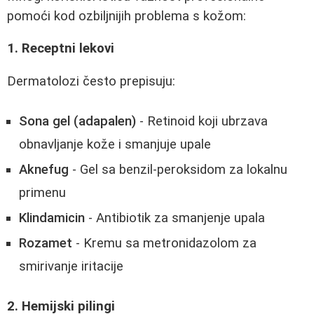
pomoći kod ozbiljnijih problema s kožom:
1. Receptni lekovi
Dermatolozi često prepisuju:
Sona gel (adapalen)
- Retinoid koji ubrzava
obnavljanje kože i smanjuje upale
Aknefug
- Gel sa benzil-peroksidom za lokalnu
primenu
Klindamicin
- Antibiotik za smanjenje upala
Rozamet
- Kremu sa metronidazolom za
smirivanje iritacije
2. Hemijski pilingi