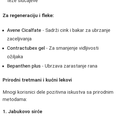
teže slučajeve
Za regeneraciju i fleke:
Avene Cicalfate
- Sadrži cink i bakar za ubrzanje
zaceljivanja
Contractubex gel
- Za smanjenje vidljivosti
ožiljaka
Bepanthen plus
- Ubrzava zarastanje rana
Prirodni tretmani i kućni lekovi
Mnogi korisnici dele pozitivna iskustva sa prirodnim
metodama:
1. Jabukovo sirće