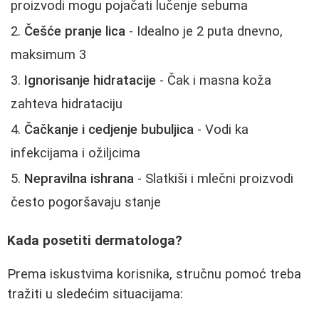
proizvodi mogu pojačati lučenje sebuma
Češće pranje lica
- Idealno je 2 puta dnevno,
maksimum 3
Ignorisanje hidratacije
- Čak i masna koža
zahteva hidrataciju
Čačkanje i cedjenje bubuljica
- Vodi ka
infekcijama i ožiljcima
Nepravilna ishrana
- Slatkiši i mlečni proizvodi
često pogoršavaju stanje
Kada posetiti dermatologa?
Prema iskustvima korisnika, stručnu pomoć treba
tražiti u sledećim situacijama: