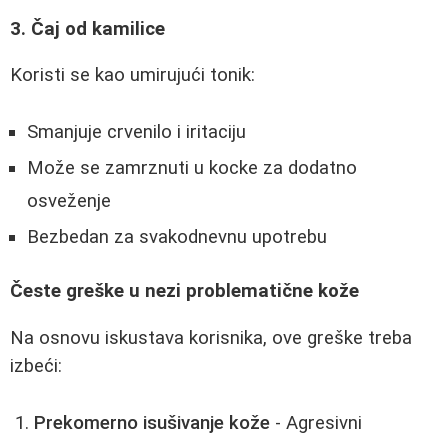
3. Čaj od kamilice
Koristi se kao umirujući tonik:
Smanjuje crvenilo i iritaciju
Može se zamrznuti u kocke za dodatno
osveženje
Bezbedan za svakodnevnu upotrebu
Česte greške u nezi problematične kože
Na osnovu iskustava korisnika, ove greške treba
izbeći:
Prekomerno isušivanje kože
- Agresivni