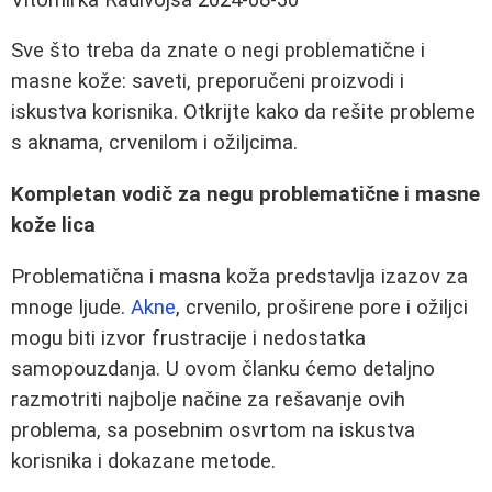
Sve što treba da znate o negi problematične i
masne kože: saveti, preporučeni proizvodi i
iskustva korisnika. Otkrijte kako da rešite probleme
s aknama, crvenilom i ožiljcima.
Kompletan vodič za negu problematične i masne
kože lica
Problematična i masna koža predstavlja izazov za
mnoge ljude.
Akne
, crvenilo, proširene pore i ožiljci
mogu biti izvor frustracije i nedostatka
samopouzdanja. U ovom članku ćemo detaljno
razmotriti najbolje načine za rešavanje ovih
problema, sa posebnim osvrtom na iskustva
korisnika i dokazane metode.