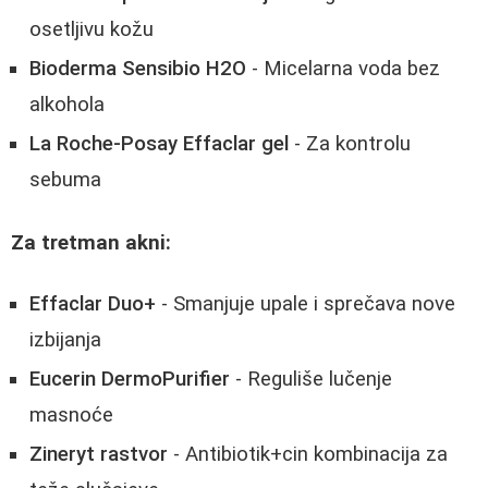
osetljivu kožu
Bioderma Sensibio H2O
- Micelarna voda bez
alkohola
La Roche-Posay Effaclar gel
- Za kontrolu
sebuma
Za tretman akni:
Effaclar Duo+
- Smanjuje upale i sprečava nove
izbijanja
Eucerin DermoPurifier
- Reguliše lučenje
masnoće
Zineryt rastvor
- Antibiotik+cin kombinacija za