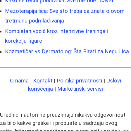
Kako se rešiti podbratka: Sve metode i saveti
Mezoterapija lica: Sve što treba da znate o ovom
tretmanu podmlađivanja
Kompletan vodič kroz intenzivne treninge i
korekciju figure
Kozmetičar vs Dermatolog: Šta Birati za Negu Lica
O nama
|
Kontakt
|
Politika privatnosti
|
Uslovi
korišćenja
|
Marketinški servisi
Urednici i autori ne preuzimaju nikakvu odgovornost
za bilo kakve greške ili propuste u sadržaju ovog