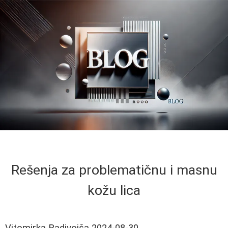
Rešenja za problematičnu i masnu
kožu lica
Vitomirka Radivojša
2024-08-30