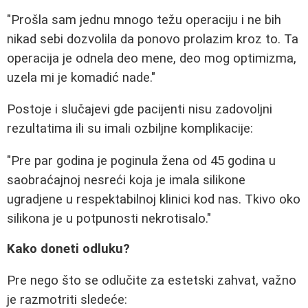
"Prošla sam jednu mnogo težu operaciju i ne bih
nikad sebi dozvolila da ponovo prolazim kroz to. Ta
operacija je odnela deo mene, deo mog optimizma,
uzela mi je komadić nade."
Postoje i slučajevi gde pacijenti nisu zadovoljni
rezultatima ili su imali ozbiljne komplikacije:
"Pre par godina je poginula žena od 45 godina u
saobraćajnoj nesreći koja je imala silikone
ugradjene u respektabilnoj klinici kod nas. Tkivo oko
silikona je u potpunosti nekrotisalo."
Kako doneti odluku?
Pre nego što se odlučite za estetski zahvat, važno
je razmotriti sledeće: