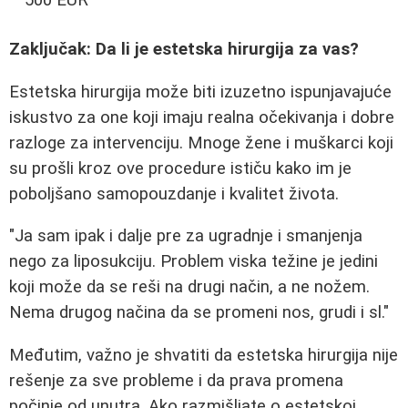
Zaključak: Da li je estetska hirurgija za vas?
Estetska hirurgija može biti izuzetno ispunjavajuće
iskustvo za one koji imaju realna očekivanja i dobre
razloge za intervenciju. Mnoge žene i muškarci koji
su prošli kroz ove procedure ističu kako im je
poboljšano samopouzdanje i kvalitet života.
"Ja sam ipak i dalje pre za ugradnje i smanjenja
nego za liposukciju. Problem viska težine je jedini
koji može da se reši na drugi način, a ne nožem.
Nema drugog načina da se promeni nos, grudi i sl."
Međutim, važno je shvatiti da estetska hirurgija nije
rešenje za sve probleme i da prava promena
počinje od unutra. Ako razmišljate o estetskoj