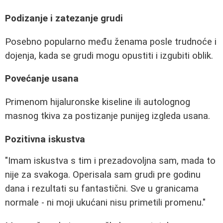
Podizanje i zatezanje grudi
Posebno popularno među ženama posle trudnoće i
dojenja, kada se grudi mogu opustiti i izgubiti oblik.
Povećanje usana
Primenom hijaluronske kiseline ili autolognog
masnog tkiva za postizanje punijeg izgleda usana.
Pozitivna iskustva
"Imam iskustva s tim i prezadovoljna sam, mada to
nije za svakoga. Operisala sam grudi pre godinu
dana i rezultati su fantastični. Sve u granicama
normale - ni moji ukućani nisu primetili promenu."