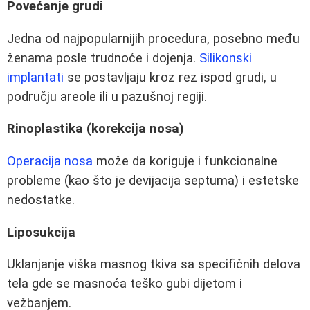
Povećanje grudi
Jedna od najpopularnijih procedura, posebno među
ženama posle trudnoće i dojenja.
Silikonski
implantati
se postavljaju kroz rez ispod grudi, u
području areole ili u pazušnoj regiji.
Rinoplastika (korekcija nosa)
Operacija nosa
može da koriguje i funkcionalne
probleme (kao što je devijacija septuma) i estetske
nedostatke.
Liposukcija
Uklanjanje viška masnog tkiva sa specifičnih delova
tela gde se masnoća teško gubi dijetom i
vežbanjem.