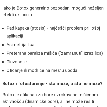
Iako je Botox generalno bezbedan, mogući neželjeni
efekti uključuju:
Pad kapaka (ptosis) - najčešći problem pri lošoj
aplikaciji
Asimetrija lica
Preterana paraliza mišića ("zamrznuti" izraz lica)
Glavobolje
Oticanje ili modrice na mestu uboda
Botox i fotostarenje - šta može, a šta ne može?
Botox je efikasan za bore uzrokovane mišićnom
aktivnošću (dinamičke bore), ali ne može rešiti