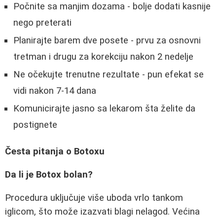
Počnite sa manjim dozama - bolje dodati kasnije
nego preterati
Planirajte barem dve posete - prvu za osnovni
tretman i drugu za korekciju nakon 2 nedelje
Ne očekujte trenutne rezultate - pun efekat se
vidi nakon 7-14 dana
Komunicirajte jasno sa lekarom šta želite da
postignete
Česta pitanja o Botoxu
Da li je Botox bolan?
Procedura uključuje više uboda vrlo tankom
iglicom, što može izazvati blagi nelagod. Većina