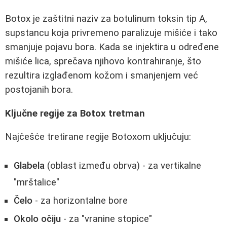
Botox je zaštitni naziv za botulinum toksin tip A,
supstancu koja privremeno paralizuje mišiće i tako
smanjuje pojavu bora. Kada se injektira u određene
mišiće lica, sprečava njihovo kontrahiranje, što
rezultira izglađenom kožom i smanjenjem već
postojanih bora.
Ključne regije za Botox tretman
Najčešće tretirane regije Botoxom uključuju:
Glabela
(oblast između obrva) - za vertikalne
"mrštalice"
Čelo
- za horizontalne bore
Okolo očiju
- za "vranine stopice"