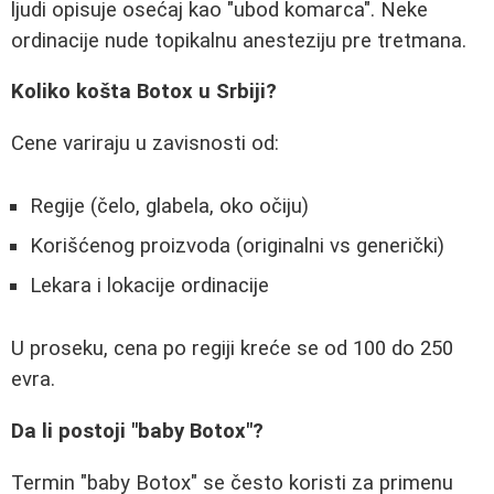
ljudi opisuje osećaj kao "ubod komarca". Neke
ordinacije nude topikalnu anesteziju pre tretmana.
Koliko košta Botox u Srbiji?
Cene variraju u zavisnosti od:
Regije (čelo, glabela, oko očiju)
Korišćenog proizvoda (originalni vs generički)
Lekara i lokacije ordinacije
U proseku, cena po regiji kreće se od 100 do 250
evra.
Da li postoji "baby Botox"?
Termin "baby Botox" se često koristi za primenu