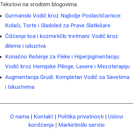
Tekstovi na srodnim blogovima
Gurmanski Vodič kroz Najbolje Poslastičarnice:
Kolači, Torte i Sladoled za Prave Slatkišare
Čišćenje lica i kozmetički tretmani: Vodič kroz
dileme i iskustva
Konačno Rešenje za Fleke i Hiperpigmentaciju:
Vodič kroz Hemijske Pilinge, Lasere i Mezoterapiju
Augmentacija Grudi: Kompletan Vodič sa Savetima
i Iskustvima
O nama
|
Kontakt
|
Politika privatnosti
|
Uslovi
korišćenja
|
Marketinški servisi