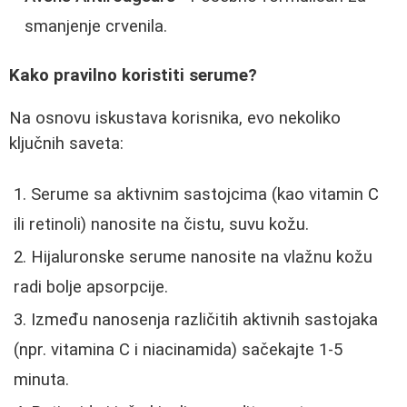
smanjenje crvenila.
Kako pravilno koristiti serume?
Na osnovu iskustava korisnika, evo nekoliko
ključnih saveta:
Serume sa aktivnim sastojcima (kao vitamin C
ili retinoli) nanosite na čistu, suvu kožu.
Hijaluronske serume nanosite na vlažnu kožu
radi bolje apsorpcije.
Između nanosenja različitih aktivnih sastojaka
(npr. vitamina C i niacinamida) sačekajte 1-5
minuta.