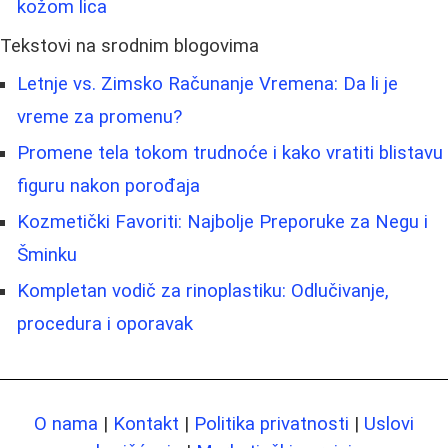
kožom lica
Tekstovi na srodnim blogovima
Letnje vs. Zimsko Računanje Vremena: Da li je
vreme za promenu?
Promene tela tokom trudnoće i kako vratiti blistavu
figuru nakon porođaja
Kozmetički Favoriti: Najbolje Preporuke za Negu i
Šminku
Kompletan vodič za rinoplastiku: Odlučivanje,
procedura i oporavak
O nama
|
Kontakt
|
Politika privatnosti
|
Uslovi