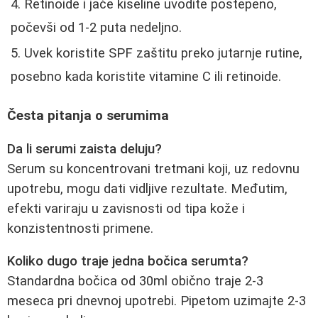
Retinoide i jače kiseline uvodite postepeno,
počevši od 1-2 puta nedeljno.
Uvek koristite SPF zaštitu preko jutarnje rutine,
posebno kada koristite vitamine C ili retinoide.
Česta pitanja o serumima
Da li serumi zaista deluju?
Serum su koncentrovani tretmani koji, uz redovnu
upotrebu, mogu dati vidljive rezultate. Međutim,
efekti variraju u zavisnosti od tipa kože i
konzistentnosti primene.
Koliko dugo traje jedna bočica serumta?
Standardna bočica od 30ml obično traje 2-3
meseca pri dnevnoj upotrebi. Pipetom uzimajte 2-3