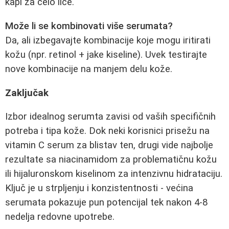
kapi za celo lice.
Može li se kombinovati više serumata?
Da, ali izbegavajte kombinacije koje mogu iritirati
kožu (npr. retinol + jake kiseline). Uvek testirajte
nove kombinacije na manjem delu kože.
Zaključak
Izbor idealnog serumta zavisi od vaših specifičnih
potreba i tipa kože. Dok neki korisnici prisežu na
vitamin C serum za blistav ten, drugi vide najbolje
rezultate sa niacinamidom za problematičnu kožu
ili hijaluronskom kiselinom za intenzivnu hidrataciju.
Ključ je u strpljenju i konzistentnosti - većina
serumata pokazuje pun potencijal tek nakon 4-8
nedelja redovne upotrebe.