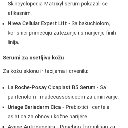
Skincyclopedia Matrixyl serum pokazali se
efikasnim.
Nivea Cellular Expert Lift
- Sa bakuchiolom,
korisnici primećuju zatezanje i smanjenje finih
linija.
Serumi za osetljivu kožu
Za kožu sklonu iritacijama i crvenilu:
La Roche-Posay Cicaplast B5 Serum
- Sa
pantenolom i madecassosideom za umirivanje.
Uriage Bariederm Cica
- Prebiotici i centela
asiatica za obnovu kožne barijere.
Avene Antirougeurs
- Posebno formulisan za