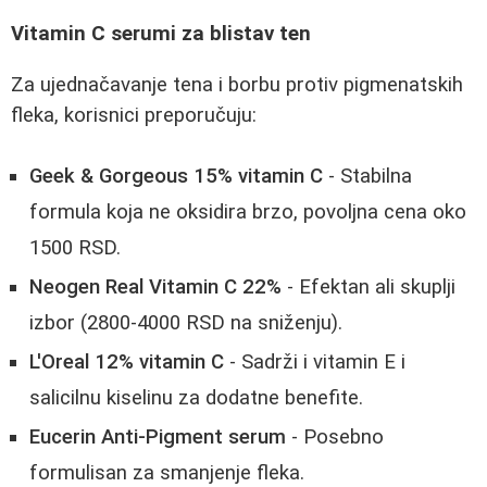
Vitamin C serumi za blistav ten
Za ujednačavanje tena i borbu protiv pigmenatskih
fleka, korisnici preporučuju:
Geek & Gorgeous 15% vitamin C
- Stabilna
formula koja ne oksidira brzo, povoljna cena oko
1500 RSD.
Neogen Real Vitamin C 22%
- Efektan ali skuplji
izbor (2800-4000 RSD na sniženju).
L'Oreal 12% vitamin C
- Sadrži i vitamin E i
salicilnu kiselinu za dodatne benefite.
Eucerin Anti-Pigment serum
- Posebno
formulisan za smanjenje fleka.