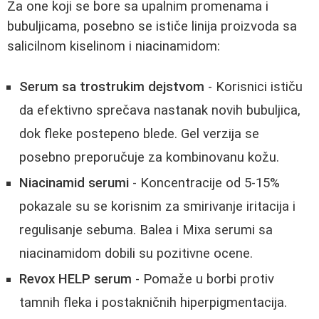
Za one koji se bore sa upalnim promenama i
bubuljicama, posebno se ističe linija proizvoda sa
salicilnom kiselinom i niacinamidom:
Serum sa trostrukim dejstvom
- Korisnici ističu
da efektivno sprečava nastanak novih bubuljica,
dok fleke postepeno blede. Gel verzija se
posebno preporučuje za kombinovanu kožu.
Niacinamid serumi
- Koncentracije od 5-15%
pokazale su se korisnim za smirivanje iritacija i
regulisanje sebuma. Balea i Mixa serumi sa
niacinamidom dobili su pozitivne ocene.
Revox HELP serum
- Pomaže u borbi protiv
tamnih fleka i postakničnih hiperpigmentacija.