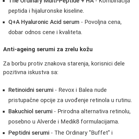
The Ordinary Multi-Peptide + HA
- Kombinacija
peptida i hijaluronske kiseline.
Q+A Hyaluronic Acid serum
- Povoljna cena,
dobar odnos cene i kvaliteta.
Anti-ageing serumi za zrelu kožu
Za borbu protiv znakova starenja, korisnici dele
pozitivna iskustva sa:
Retinoidni serumi
- Revox i Balea nude
pristupačne opcije za uvođenje retinola u rutinu.
Bakuchiol serumi
- Prirodna alternativa retinolu,
posebno u Alverde i Medik8 formulacijama.
Peptidni serumi
- The Ordinary "Buffet" i