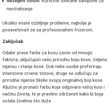
Neželjeni tonovi:
Koristite tonirane šampone za
neutralisanje
Ukoliko imate ozbiljnije probleme, najbolje je
posavetovati se sa profesionalnim frizerom.
Zaključak
Odabir prave farbe za kosu zavisi od mnogo
faktora, uključujući vašu prirodnu boju kose, željenu
nijansu i stanje kose. Dok neke osobe preferiraju
intenzivne crvene tonove, druge se odlučuju za
prirodne nijanse bliske svojoj originalnoj boji kose.
Ključno je pronaći farbu koja odgovara vašoj kosi i
načinu života, te je pravilno održavati kako bi boja
ostala živahna što duže.