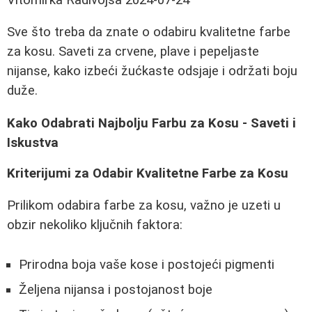
Sve što treba da znate o odabiru kvalitetne farbe
za kosu. Saveti za crvene, plave i pepeljaste
nijanse, kako izbeći žućkaste odsjaje i održati boju
duže.
Kako Odabrati Najbolju Farbu za Kosu - Saveti i
Iskustva
Kriterijumi za Odabir Kvalitetne Farbe za Kosu
Prilikom odabira farbe za kosu, važno je uzeti u
obzir nekoliko ključnih faktora:
Prirodna boja vaše kose i postojeći pigmenti
Željena nijansa i postojanost boje