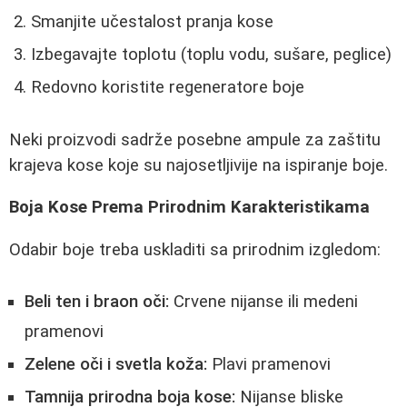
Smanjite učestalost pranja kose
Izbegavajte toplotu (toplu vodu, sušare, peglice)
Redovno koristite regeneratore boje
Neki proizvodi sadrže posebne ampule za zaštitu
krajeva kose koje su najosetljivije na ispiranje boje.
Boja Kose Prema Prirodnim Karakteristikama
Odabir boje treba uskladiti sa prirodnim izgledom:
Beli ten i braon oči:
Crvene nijanse ili medeni
pramenovi
Zelene oči i svetla koža:
Plavi pramenovi
Tamnija prirodna boja kose:
Nijanse bliske