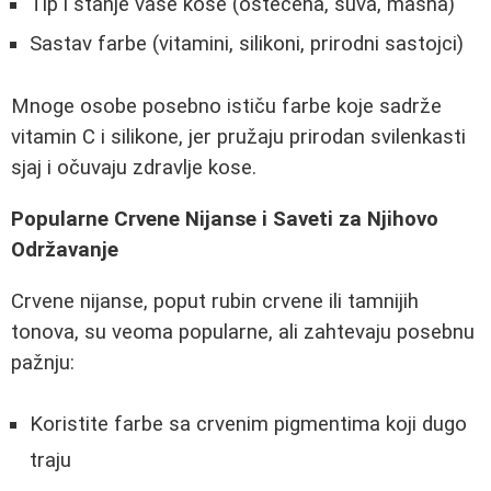
Tip i stanje vaše kose (oštećena, suva, masna)
Sastav farbe (vitamini, silikoni, prirodni sastojci)
Mnoge osobe posebno ističu farbe koje sadrže
vitamin C i silikone, jer pružaju prirodan svilenkasti
sjaj i očuvaju zdravlje kose.
Popularne Crvene Nijanse i Saveti za Njihovo
Održavanje
Crvene nijanse, poput rubin crvene ili tamnijih
tonova, su veoma popularne, ali zahtevaju posebnu
pažnju:
Koristite farbe sa crvenim pigmentima koji dugo
traju