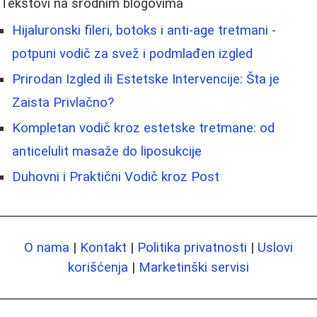
Tekstovi na srodnim blogovima
Hijaluronski fileri, botoks i anti-age tretmani -
potpuni vodič za svež i podmlađen izgled
Prirodan Izgled ili Estetske Intervencije: Šta je
Zaista Privlačno?
Kompletan vodič kroz estetske tretmane: od
anticelulit masaže do liposukcije
Duhovni i Praktični Vodič kroz Post
O nama
|
Kontakt
|
Politika privatnosti
|
Uslovi
korišćenja
|
Marketinški servisi