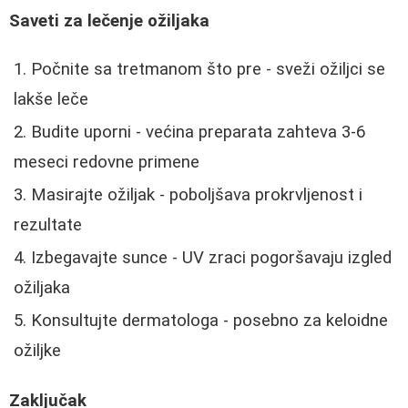
Saveti za lečenje ožiljaka
Počnite sa tretmanom što pre - sveži ožiljci se
lakše leče
Budite uporni - većina preparata zahteva 3-6
meseci redovne primene
Masirajte ožiljak - poboljšava prokrvljenost i
rezultate
Izbegavajte sunce - UV zraci pogoršavaju izgled
ožiljaka
Konsultujte dermatologa - posebno za keloidne
ožiljke
Zaključak