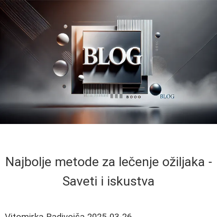
Najbolje metode za lečenje ožiljaka -
Saveti i iskustva
Vitomirka Radivojša
2025-03-26