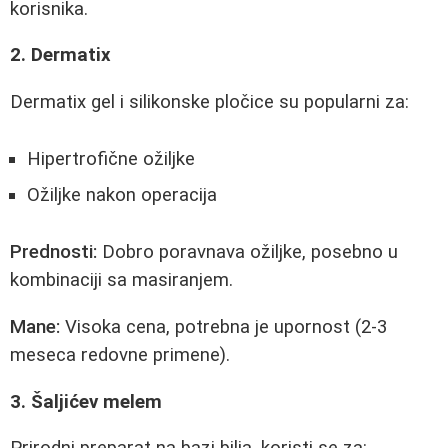
korisnika.
2. Dermatix
Dermatix gel i silikonske pločice su popularni za:
Hipertrofične ožiljke
Ožiljke nakon operacija
Prednosti:
Dobro poravnava ožiljke, posebno u
kombinaciji sa masiranjem.
Mane:
Visoka cena, potrebna je upornost (2-3
meseca redovne primene).
3. Šaljićev melem