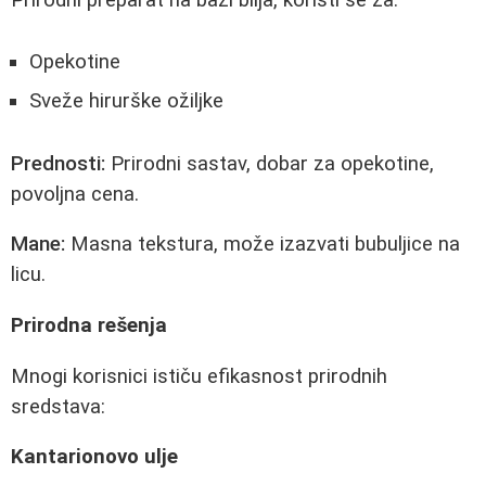
Prirodni preparat na bazi bilja, koristi se za:
Opekotine
Sveže hirurške ožiljke
Prednosti:
Prirodni sastav, dobar za opekotine,
povoljna cena.
Mane:
Masna tekstura, može izazvati bubuljice na
licu.
Prirodna rešenja
Mnogi korisnici ističu efikasnost prirodnih
sredstava:
Kantarionovo ulje