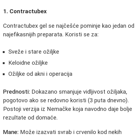
1. Contractubex
Contractubex gel se najčešće pominje kao jedan od
najefikasnijih preparata. Koristi se za:
Sveže i stare ožiljke
Keloidne ožiljke
Ožiljke od akni i operacija
Prednosti:
Dokazano smanjuje vidljivost ožiljaka,
pogotovo ako se redovno koristi (3 puta dnevno).
Postoji verzija iz Nemačke koja navodno daje bolje
rezultate od domaće.
Mane:
Može izazvati svrab i crvenilo kod nekih