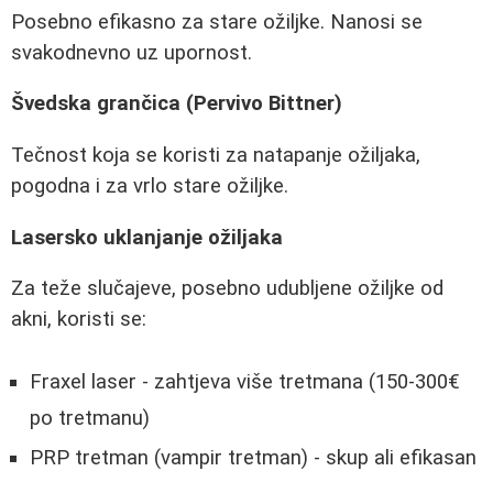
Posebno efikasno za stare ožiljke. Nanosi se
svakodnevno uz upornost.
Švedska grančica (Pervivo Bittner)
Tečnost koja se koristi za natapanje ožiljaka,
pogodna i za vrlo stare ožiljke.
Lasersko uklanjanje ožiljaka
Za teže slučajeve, posebno udubljene ožiljke od
akni, koristi se:
Fraxel laser - zahtjeva više tretmana (150-300€
po tretmanu)
PRP tretman (vampir tretman) - skup ali efikasan