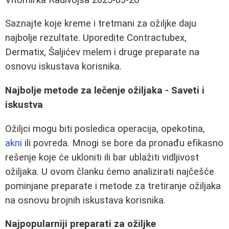
Saznajte koje kreme i tretmani za ožiljke daju
najbolje rezultate. Uporedite Contractubex,
Dermatix, Šaljićev melem i druge preparate na
osnovu iskustava korisnika.
Najbolje metode za lečenje ožiljaka - Saveti i
iskustva
Ožiljci mogu biti posledica operacija, opekotina,
akni
ili povreda. Mnogi se bore da pronađu efikasno
rešenje koje će ukloniti ili bar ublažiti vidljivost
ožiljaka. U ovom članku ćemo analizirati najčešće
pominjane preparate i metode za tretiranje ožiljaka
na osnovu brojnih iskustava korisnika.
Najpopularniji preparati za ožiljke