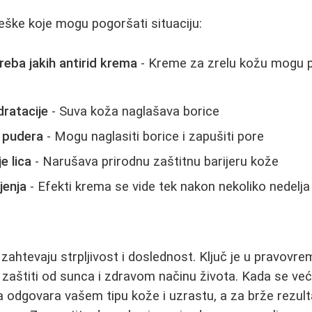
ške koje mogu pogoršati situaciju:
eba jakih antirid krema
- Kreme za zrelu kožu mogu p
dratacije
- Suva koža naglašava borice
h pudera
- Mogu naglasiti borice i zapušiti pore
e lica
- Narušava prirodnu zaštitnu barijeru kože
jenja
- Efekti krema se vide tek nakon nekoliko nedelj
zahtevaju strpljivost i doslednost. Ključ je u pravovrem
, zaštiti od sunca i zdravom načinu života. Kada se već
a odgovara vašem tipu kože i uzrastu, a za brže rezul