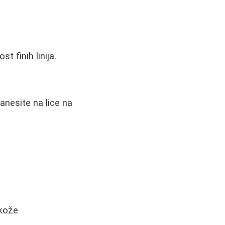
t finih linija.
anesite na lice na
 kože