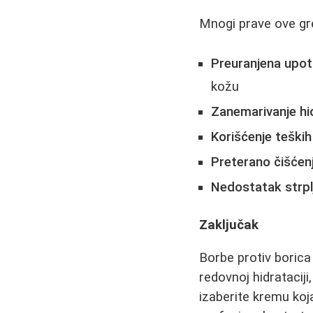
Mnogi prave ove gre
Preuranjena upotr
kožu
Zanemarivanje hi
Korišćenje teški
Preterano čišćenj
Nedostatak strpl
Zaključak
Borbe protiv borica 
redovnoj hidrataciji
izaberite kremu koj