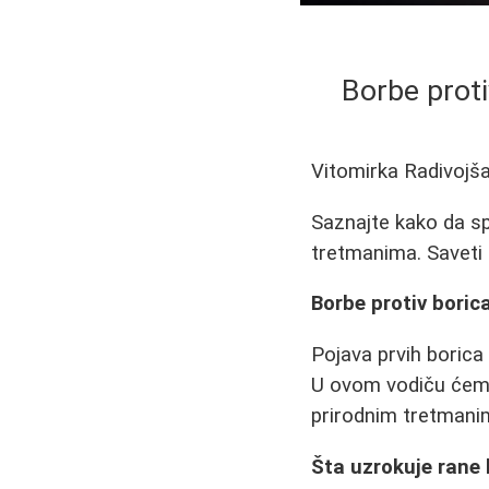
Borbe proti
Vitomirka Radivojš
Saznajte kako da sp
tretmanima. Saveti
Borbe protiv boric
Pojava prvih borica
U ovom vodiču ćemo
prirodnim tretmanim
Šta uzrokuje rane 