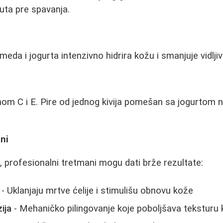
uta pre spavanja.
da i jogurta intenzivno hidrira kožu i smanjuje vidljivos
inom C i E. Pire od jednog kivija pomešan sa jogurtom n
ni
e, profesionalni tretmani mogu dati brže rezultate:
- Uklanjaju mrtve ćelije i stimulišu obnovu kože
ija
- Mehaničko pilingovanje koje poboljšava teksturu