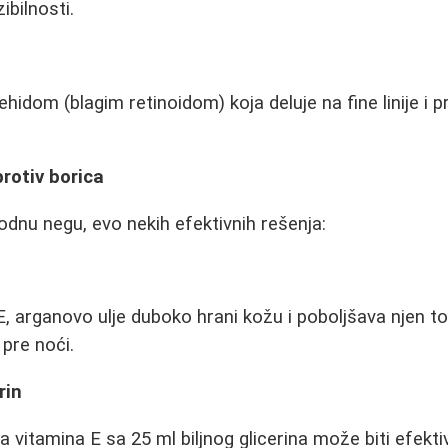
bilnosti.
ehidom (blagim retinoidom) koja deluje na fine linije i
protiv borica
rodnu negu, evo nekih efektivnih rešenja:
 arganovo ulje duboko hrani kožu i poboljšava njen t
 pre noći.
rin
 vitamina E sa 25 ml biljnog glicerina može biti efek