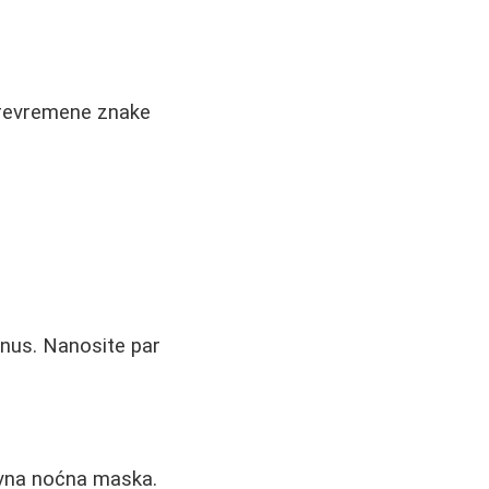
 prevremene znake
onus. Nanosite par
tivna noćna maska.