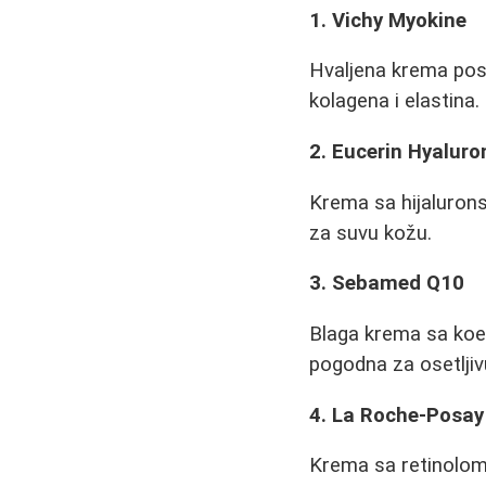
1. Vichy Myokine
Hvaljena krema pos
kolagena i elastina
2. Eucerin Hyaluron
Krema sa hijaluronsk
za suvu kožu.
3. Sebamed Q10
Blaga krema sa koe
pogodna za osetljiv
4. La Roche-Posay
Krema sa retinolom k