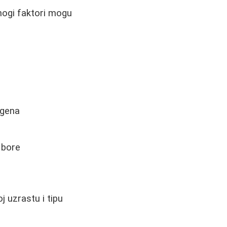
mnogi faktori mogu
agena
 bore
j uzrastu i tipu