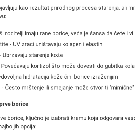
javljuju kao rezultat prirodnog procesa starenja, ali 
vu:
i roditelji imaju rane borice, veća je šansa da ćete i vi
te - UV zraci uništavaju kolagen i elastin
 - Ubrzavaju starenje kože
- Povećavaju kortizol što može dovesti do gubitka kol
dovoljna hidratacija kože čini borice izraženijim
- Često mrštenje ili smejanje može stvoriti "mimične"
prve borice
ve borice, ključno je izabrati kremu koja odgovara vašo
ajboljih opcija: