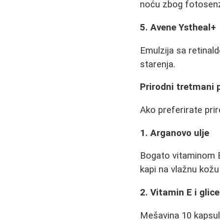
noću zbog fotosenzi
5. Avene Ystheal+
Emulzija sa retinald
starenja.
Prirodni tretmani 
Ako preferirate pri
1. Arganovo ulje
Bogato vitaminom E,
kapi na vlažnu kožu
2. Vitamin E i glice
Mešavina 10 kapsula