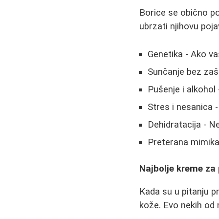
Borice se obično po
ubrzati njihovu poja
Genetika - Ako vaš
Sunčanje bez zašti
Pušenje i alkohol
Stres i nesanica 
Dehidratacija - Ne
Preterana mimika 
Najbolje kreme za 
Kada su u pitanju pr
kože. Evo nekih od n