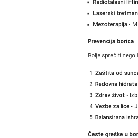
Radiotalasni lifti
Laserski tretman
Mezoterapija
- Mi
Prevencija borica
Bolje sprečiti nego 
Zaštita od sunc
Redovna hidrata
Zdrav život
- Izb
Vezbe za lice
- J
Balansirana ishr
Česte greške u bor