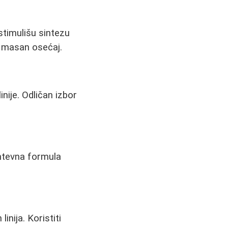
 stimulišu sintezu
a masan osećaj.
nije. Odličan izbor
htevna formula
nija. Koristiti