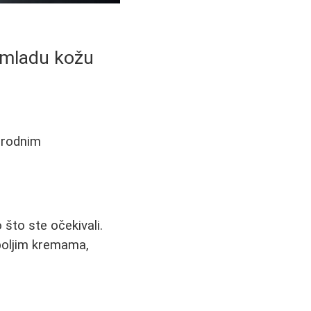
a mladu kožu
rirodnim
što ste očekivali.
boljim kremama,