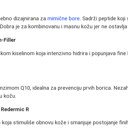
ebno dizajnirana za
mimične bore
. Sadrži peptide koji
. Dobra je za kombinovanu i masnu kožu jer ne ostavlj
-Filler
om kiselinom koja intenzivno hidrira i popunjava fine li
nzimom Q10, idealna za prevenciju prvih borica. Neza
u kožu.
 Redermic R
oja stimuliše obnovu kože i smanjuje postojanje finih li