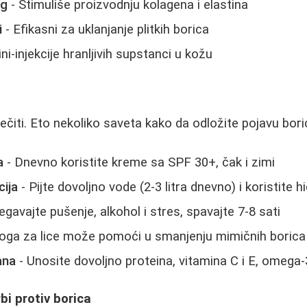
ng
- Stimuliše proizvodnju kolagena i elastina
i
- Efikasni za uklanjanje plitkih borica
ni-injekcije hranljivih supstanci u kožu
lečiti. Eto nekoliko saveta kako da odložite pojavu bori
a
- Dnevno koristite kreme sa SPF 30+, čak i zimi
cija
- Pijte dovoljno vode (2-3 litra dnevno) i koristite
egavajte pušenje, alkohol i stres, spavajte 7-8 sati
oga za lice može pomoći u smanjenju mimičnih borica
ana
- Unosite dovoljno proteina, vitamina C i E, omega
bi protiv borica