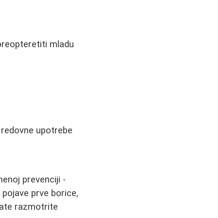
reopteretiti mladu
a redovne upotrebe
enoj prevenciji -
 pojave prve borice,
tate razmotrite