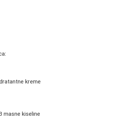
ca:
 hidratantne kreme
-3 masne kiseline