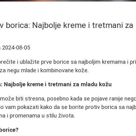
v borica: Najbolje kreme i tretmani z
a
2024-08-05
rečite i ublažite prve borice sa najboljim kremama i p
 za negu mlade i kombinovane kože.
a: Najbolje kreme i tretmani za mladu kožu
 može biti stresna, posebno kada se pojave ranije nego 
 vam pokazati kako da se borite protiv borica sa naj
a i promenama u stilu života.
borice?