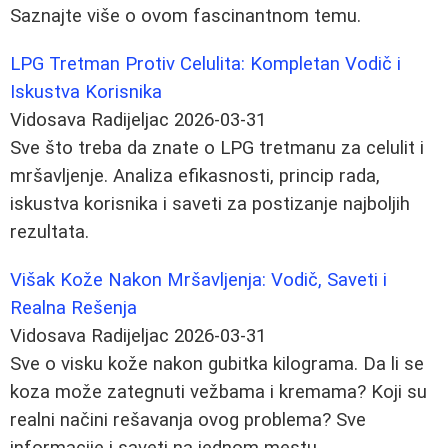
Saznajte više o ovom fascinantnom temu.
LPG Tretman Protiv Celulita: Kompletan Vodič i
Iskustva Korisnika
Vidosava Radijeljac
2026-03-31
Sve što treba da znate o LPG tretmanu za celulit i
mršavljenje. Analiza efikasnosti, princip rada,
iskustva korisnika i saveti za postizanje najboljih
rezultata.
Višak Kože Nakon Mršavljenja: Vodič, Saveti i
Realna Rešenja
Vidosava Radijeljac
2026-03-31
Sve o visku kože nakon gubitka kilograma. Da li se
koza može zategnuti vežbama i kremama? Koji su
realni načini rešavanja ovog problema? Sve
informacije i saveti na jednom mestu.