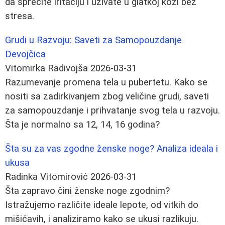
da sprečite iritaciju i uživate u glatkoj koži bez
stresa.
Grudi u Razvoju: Saveti za Samopouzdanje
Devojčica
Vitomirka Radivojša
2026-03-31
Razumevanje promena tela u pubertetu. Kako se
nositi sa zadirkivanjem zbog veličine grudi, saveti
za samopouzdanje i prihvatanje svog tela u razvoju.
Šta je normalno sa 12, 14, 16 godina?
Šta su za vas zgodne ženske noge? Analiza ideala i
ukusa
Radinka Vitomirović
2026-03-31
Šta zapravo čini ženske noge zgodnim?
Istražujemo različite ideale lepote, od vitkih do
mišićavih, i analiziramo kako se ukusi razlikuju.