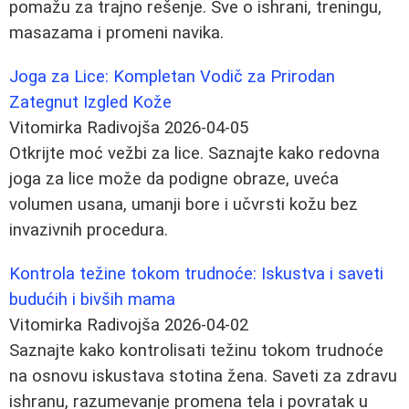
pomažu za trajno rešenje. Sve o ishrani, treningu,
masazama i promeni navika.
Joga za Lice: Kompletan Vodič za Prirodan
Zategnut Izgled Kože
Vitomirka Radivojša
2026-04-05
Otkrijte moć vežbi za lice. Saznajte kako redovna
joga za lice može da podigne obraze, uveća
volumen usana, umanji bore i učvrsti kožu bez
invazivnih procedura.
Kontrola težine tokom trudnoće: Iskustva i saveti
budućih i bivših mama
Vitomirka Radivojša
2026-04-02
Saznajte kako kontrolisati težinu tokom trudnoće
na osnovu iskustava stotina žena. Saveti za zdravu
ishranu, razumevanje promena tela i povratak u