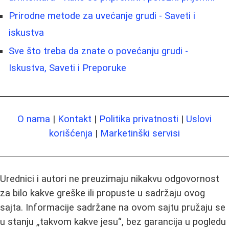
Prirodne metode za uvećanje grudi - Saveti i
iskustva
Sve što treba da znate o povećanju grudi -
Iskustva, Saveti i Preporuke
O nama
|
Kontakt
|
Politika privatnosti
|
Uslovi
korišćenja
|
Marketinški servisi
Urednici i autori ne preuzimaju nikakvu odgovornost
za bilo kakve greške ili propuste u sadržaju ovog
sajta. Informacije sadržane na ovom sajtu pružaju se
u stanju „takvom kakve jesu“, bez garancija u pogledu