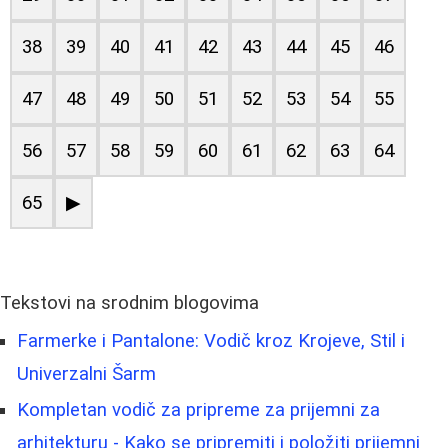
38
39
40
41
42
43
44
45
46
47
48
49
50
51
52
53
54
55
56
57
58
59
60
61
62
63
64
65
▶
Tekstovi na srodnim blogovima
Farmerke i Pantalone: Vodič kroz Krojeve, Stil i
Univerzalni Šarm
Kompletan vodič za pripreme za prijemni za
arhitekturu - Kako se pripremiti i položiti prijemni