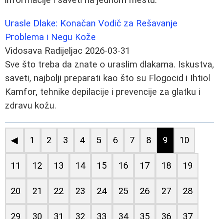
Urasle Dlake: Konačan Vodič za Rešavanje
Problema i Negu Kože
Vidosava Radijeljac
2026-03-31
Sve što treba da znate o uraslim dlakama. Iskustva,
saveti, najbolji preparati kao što su Flogocid i Ihtiol
Kamfor, tehnike depilacije i prevencije za glatku i
zdravu kožu.
◀
1
2
3
4
5
6
7
8
9
10
11
12
13
14
15
16
17
18
19
20
21
22
23
24
25
26
27
28
29
30
31
32
33
34
35
36
37