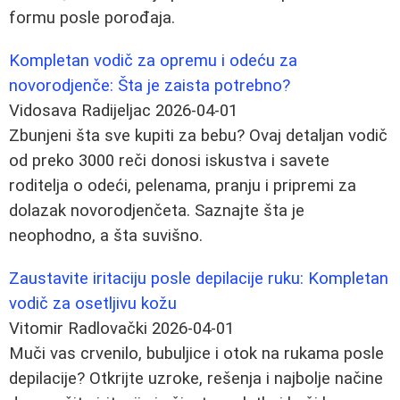
formu posle porođaja.
Kompletan vodič za opremu i odeću za
novorodjenče: Šta je zaista potrebno?
Vidosava Radijeljac
2026-04-01
Zbunjeni šta sve kupiti za bebu? Ovaj detaljan vodič
od preko 3000 reči donosi iskustva i savete
roditelja o odeći, pelenama, pranju i pripremi za
dolazak novorodjenčeta. Saznajte šta je
neophodno, a šta suvišno.
Zaustavite iritaciju posle depilacije ruku: Kompletan
vodič za osetljivu kožu
Vitomir Radlovački
2026-04-01
Muči vas crvenilo, bubuljice i otok na rukama posle
depilacije? Otkrijte uzroke, rešenja i najbolje načine