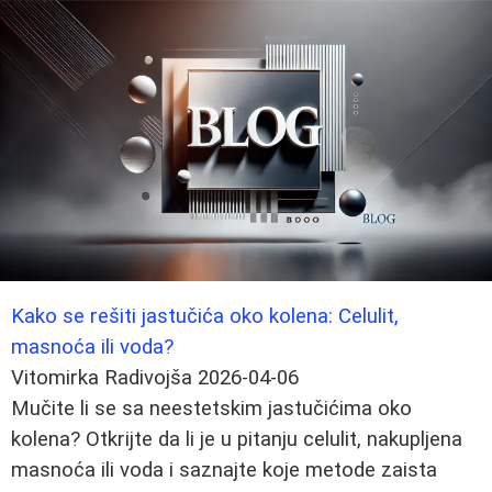
Kako se rešiti jastučića oko kolena: Celulit,
masnoća ili voda?
Vitomirka Radivojša
2026-04-06
Mučite li se sa neestetskim jastučićima oko
kolena? Otkrijte da li je u pitanju celulit, nakupljena
masnoća ili voda i saznajte koje metode zaista