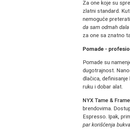
Za one koje su spr
zlatni standard. Kut
nemoguće preterati
da sam odmah dala o
za one sa znatno 
Pomade - profesio
Pomade su namenjen
dugotrajnost. Nano
dlačica, definisanj
ruku i dobar alat.
NYX Tame & Fram
brendovima. Dostupn
Espresso. Ipak, pri
par korišćenja bukva