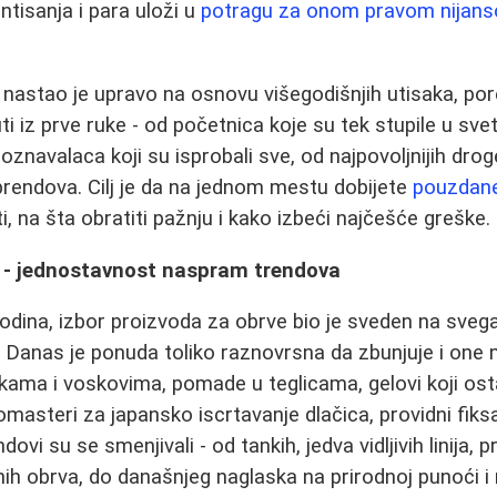
ntisanja i para uloži u
potragu za onom pravom nijan
nastao je upravo na osnovu višegodišnjih utisaka, por
ti iz prve ruke - od početnica koje su tek stupile u sv
oznavalaca koji su isprobali sve, od najpovoljnijih drog
brendova. Cilj je da na jednom mestu dobijete
pouzdane
i, na šta obratiti pažnju i kako izbeći najčešće greške.
o - jednostavnost naspram trendova
godina, izbor proizvoda za obrve bio je sveden na sveg
 Danas je ponuda toliko raznovrsna da zbunjuje i one na
kama i voskovima, pomade u teglicama, gelovi koji osta
omasteri za japansko iscrtavanje dlačica, providni fiksa
ovi su se smenjivali - od tankih, jedva vidljivih linija, p
nih obrva, do današnjeg naglaska na prirodnoj punoći 