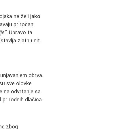
ojaka ne želi
jako
šavaju prirodan
je“
. Upravo ta
stavlja zlatnu nit
punjavanjem obrva.
isu sve olovke
e na odvrtanje sa
 prirodnih dlačica.
ene zbog