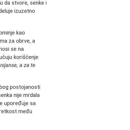
u da stvore, senke i
deluje izuzetno
pominje kao
ima za obrve, a
nosi se na
ručuju korišćenje
nijanse, a za te
zbog postojanosti
senka nije mrdala
se upoređuje sa
 retkost među