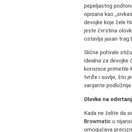
pepeljastog podtona
opisana kao „sivkast
devojke koje žele h
jeste čvrstina olov
ostavlja jasan trag
Slične pohvale stiž
idealna za devojke 
korisnice primetile
tvrđe i suvlje, što
varijante podložnije
Olovke na odvrtan
Kada ne želite da 
Browmatic
u nijans
omogućava precizno 