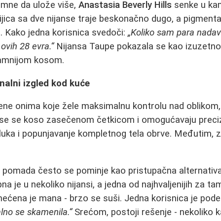
emne da ulože više,
Anastasia Beverly Hills
senke u kam
ijica sa dve nijanse traje beskonačno dugo, a pigmentac
. Kako jedna korisnica svedoči:
„Koliko sam para nadava
vih 28 evra.“
Nijansa Taupe pokazala se kao izuzetno p
tamnijom kosom.
nalni izgled kod kuće
e onima koje žele maksimalnu kontrolu nad oblikom, 
se se koso zasečenom četkicom i omogućavaju preciz
e luka i popunjavanje kompletnog tela obrve. Međutim, 
e
pomada često se pominje kao pristupačna alternativa
a je u nekoliko nijansi, a jedna od najhvaljenijih za t
mećena je mana - brzo se suši. Jedna korisnica je podel
lno se skamenila.“
Srećom, postoji rešenje - nekoliko 