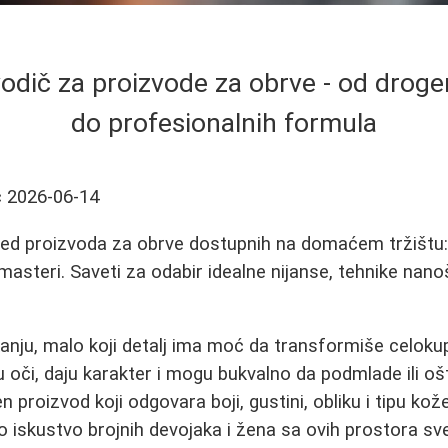
vodič za proizvode za obrve - od droger
do profesionalnih formula
ć
2026-06-14
ed proizvoda za obrve dostupnih na domaćem tržištu: 
masteri. Saveti za odabir idealne nijanse, tehnike nano
anju, malo koji detalj ima moć da transformiše celokup
 oči, daju karakter i mogu bukvalno da podmlade ili oštr
n proizvod koji odgovara boji, gustini, obliku i tipu ko
iskustvo brojnih devojaka i žena sa ovih prostora sv