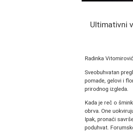
Ultimativni 
Radinka Vitomirovi
Sveobuhvatan pregl
pomade, gelovi i flo
prirodnog izgleda.
Kada je reč o šmink
obrva. One uokviruju
Ipak, pronaći savrše
poduhvat. Forumsko 