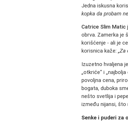
Jedna iskusna koris
kopka da probam nešt
Catrice Slim Matic
obrva. Zamerka je š
korišćenje - ali je
korisnica kaže:
„Za 
Izuzetno hvaljena je
„otkriće“ i „najbolj
povoljna cena, prir
bogata, duboka sme
nešto svetlija i pep
između nijansi, što
Senke i puderi za 