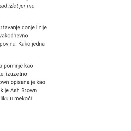
ad izlet jer me
rtavanje donje linije
 svakodnevno
upovinu. Kako jedna
ta pominje kao
ke: izuzetno
rown opisana je kao
ok je Ash Brown
zliku u mekoći