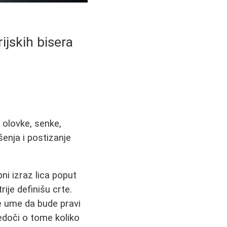
ijskih bisera
olovke, senke,
šenja i postizanje
ni izraz lica poput
ije definišu crte.
že ume da bude pravi
edoči o tome koliko