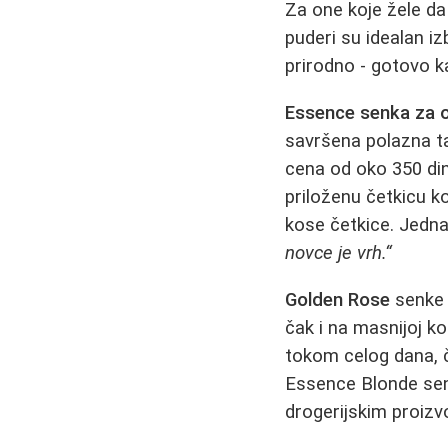
Za one koje žele da
puderi su idealan i
prirodno - gotovo 
Essence senka za 
savršena polazna ta
cena od oko 350 din
priloženu četkicu ko
kose četkice. Jedna
novce je vrh.“
Golden Rose
senke 
čak i na masnijoj k
tokom celog dana, č
Essence Blonde sen
drogerijskim proizv