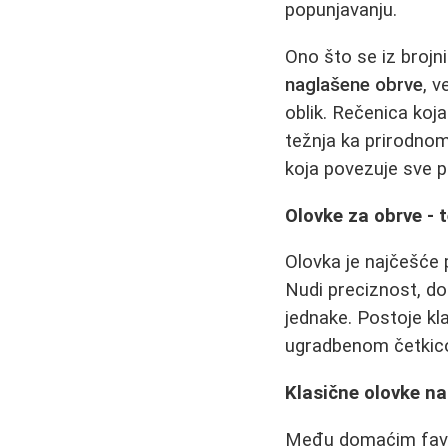
popunjavanju.
Ono što se iz brojn
naglašene obrve
, v
oblik. Rečenica koja
težnja ka prirodnom 
koja povezuje sve p
Olovke za obrve - 
Olovka je najčešće 
Nudi preciznost, do
jednake. Postoje kl
ugradbenom četkicom
Klasične olovke na
Među domaćim favo