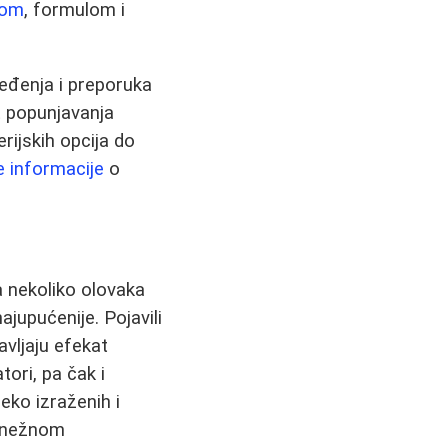
som
, formulom i
eđenja i preporuka
et popunjavanja
erijskih opcija do
 informacije
o
a nekoliko olovaka
jupućenije. Pojavili
vljaju efekat
tori, pa čak i
reko izraženih i
i nežnom