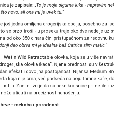
nica je zapisala:
„To je moja sigurna luka - napravim nek
o novo, ali ona mi je uvek tu.“
je još jedna omiljena drogerijska opcija, posebno za isc
to se brzo troši - u proseku traje oko dve nedelje uz
 cena od oko 350 dinara čini pristupačnom za redovnu k
donji deo obrva mi je idealna baš Catrice slim matic.“
 i
Wet n Wild Retractable
olovka, koja se u više navra
a drogerijska olovka ikada“. Njene prednosti su višestru
odan efekat i dovoljna postojanost. Nijansa Medium B
đa koja nije crna, već podseća na boju tamne kafe, d
eljastija. Zanimljivo je da su neke korisnice primetile ra
 može uticati na preciznost nanošenja.
obrve - mekoća i prirodnost