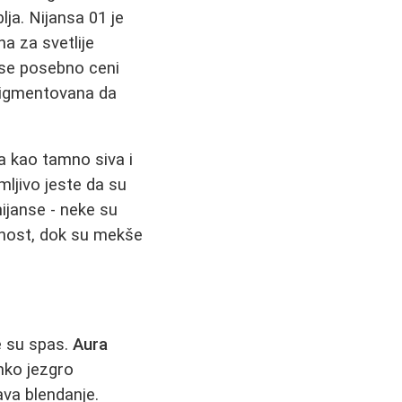
ja. Nijansa 01 je
a za svetlije
 se posebno ceni
 pigmentovana da
na kao tamno siva i
ljivo jeste da su
ijanse - neke su
iznost, dok su mekše
e su spas.
Aura
nko jezgro
va blendanje.