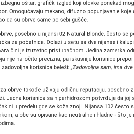
 izbegnu oštar, grafički izgled koji olovke ponekad mog
zbor. Omogućavaju mekano, difuzno popunjavanje koje 
kao da su obrve same po sebi gušće.
obrve
, posebno u nijansi 02 Natural Blonde, često se 
čka za početnice. Dolazi u setu sa dve nijanse i kalup
ara čini je izuzetno pristupačnom. Jedina zamerka od
ja nije naročito precizna, pa iskusnije korisnice prepo
 zadovoljna korisnica beleži:
„Zadovoljna sam, ima dve 
za obrve takođe uživaju odličnu reputaciju, posebno 
oži. Jedna korisnica sa hiperhidrozom potvrđuje da joj 
ak ni u predelu gde se koža znoji. Nijansa 102 često 
kom, a obe su opisane kao neutralne i hladne - što je
odima.