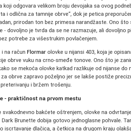
 koji odgovara velikom broju devojaka sa ovog podnebl
a i odlična za tamnije obrve“, dok je petica preporučen
ladan, prirodan ton bez primesa narandžaste. Ono što
ke - dovoljno je tvrda da se ne razmazuje, ali dovoljno
 bez potrebe za višestrukim povlačenjem.
u i na račun
Flormar
olovke u nijansi 403, koja je opisa
čije obrve vuku na crno-smeđe tonove. Ono što je zanim
 kako se mekoća olovke katkad razlikuje od nijanse do n
 je za obrve zapravo poželjno jer se lakše postiže prec
 preterivanju i bržem trošenju.
je - praktičnost na prvom mestu
se svakodnevno bakćete oštrenjem, olovke na odvrtanj
i Dark Brunette dobija gotovo jednoglasne pohvale. Ta
iscrtavanje dlačica, a četkica na drugom kraju olakša