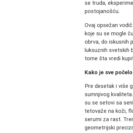
se truda, eksperime
postojanošću.
Ovaj opsežan vodič 
koje su se mogle ču
obrva, do iskusnih p
luksuznih svetskih 
tome šta vredi kupit
Kako je sve počel
Pre desetak i više 
sumnjivog kvaliteta.
su se setovi sa sen
tetovaže na koži, fl
serumi za rast. Trend
geometrijski preciz