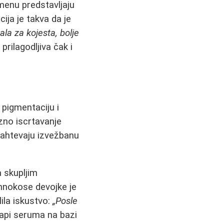
enu predstavljaju
ija je takva da je
la za kojesta, bolje
rilagodljiva čak i
pigmentaciju i
no iscrtavanje
zahtevaju izvežbanu
 skupljim
amnokose devojke je
ila iskustvo:
„Posle
kapi seruma na bazi