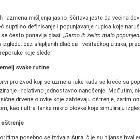
ih razmena mišljenja jasno iščitava jeste da većina dev
eć suptilno definisanje i popunjavanje rupica koje naru
 se često ponavlja glasi:
„Samo ih želim malo popunjeni
izgledu, bez slepljenih dlačica i veštačkog utiska, pred
reporuke koje slede.
temelj svake rutine
prvi proizvod koji se uzme u ruke kada se kreće sa po
ziranje i relativno jednostavno nanošenje. Međutim, n
asične drvene olovke koje zahtevaju oštrenje, zatim on
, kao i ultra tanke mikro olovke koje simuliraju izgled
 oštrenje
ritima posebno se izdvaja
Aura
, čije su nijanse hvalj