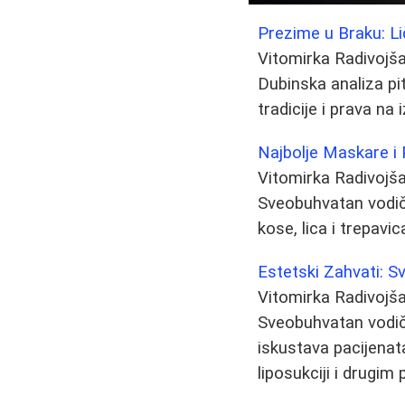
Prezime u Braku: Lič
Vitomirka Radivojš
Dubinska analiza pi
tradicije i prava na
Najbolje Maskare i 
Vitomirka Radivojš
Sveobuhvatan vodič
kose, lica i trepavi
Estetski Zahvati: 
Vitomirka Radivojš
Sveobuhvatan vodič 
iskustava pacijenata
liposukciji i drugi