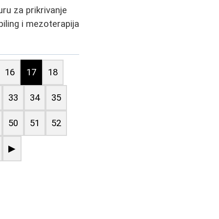
ru za prikrivanje
iling i mezoterapija
16
17
18
33
34
35
50
51
52
▶