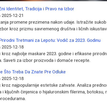
ni Identitet, Tradicija i Pravo na Izbor
a
2025-12-21
tanja promene prezimena nakon udaje. Istražite sukob l
 izbor kroz prizmu savremenog društva i ličnih iskustav
Prirodni Tretmani za Lepotu: Vodič za 2023. Godinu
a
2025-12-18
 kroz najbolje maskare 2023. godine i efikasne prirod
ca. Saveti za izbor proizvoda i domaće recepte.
Sve Što Treba Da Znate Pre Odluke
a
2025-12-18
kroz najpopularnije estetske zahvate. Analiza prednos
 i ključnih činjenica o hijaluronskim filerima, botoksu, r
m procedurama.