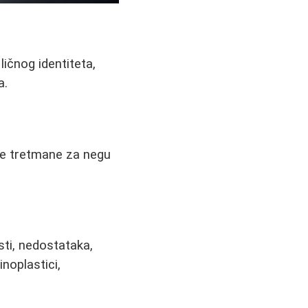
ičnog identiteta,
a.
ne tretmane za negu
ti, nedostataka,
inoplastici,