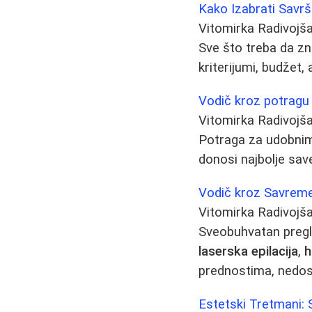
Kako Izabrati Savr
Vitomirka Radivojš
Sve što treba da zn
kriterijumi, budžet
Vodič kroz potragu
Vitomirka Radivojš
Potraga za udobnim
donosi najbolje save
Vodič kroz Savreme
Vitomirka Radivojš
Sveobuhvatan pregl
laserska epilacija
,
h
prednostima, nedost
Estetski Tretmani: