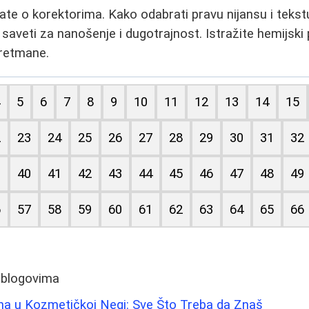
ate o korektorima. Kako odabrati pravu nijansu i tekstu
aveti za nanošenje i dugotrajnost. Istražite hemijski p
tretmane.
4
5
6
7
8
9
10
11
12
13
14
15
2
23
24
25
26
27
28
29
30
31
32
9
40
41
42
43
44
45
46
47
48
49
6
57
58
59
60
61
62
63
64
65
66
 blogovima
ina u Kozmetičkoj Negi: Sve Što Treba da Znaš