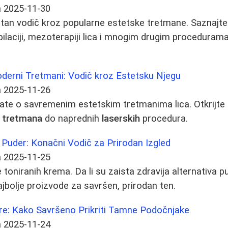
a
2025-11-30
tan vodič kroz popularne estetske tretmane. Saznajte 
pilaciji, mezoterapiji lica i mnogim drugim proceduram
derni Tretmani: Vodič kroz Estetsku Njegu
a
2025-11-26
ate o savremenim estetskim tretmanima lica. Otkrijte 
h tretmana
do naprednih
laserskih
procedura.
 Puder: Konačni Vodič za Prirodan Izgled
a
2025-11-25
toniranih krema. Da li su zaista zdravija alternativa p
ajbolje proizvode za savršen, prirodan ten.
re: Kako Savršeno Prikriti Tamne Podočnjake
a
2025-11-24