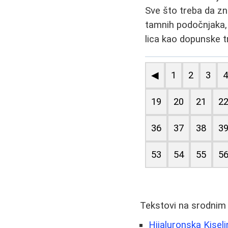
Sve što treba da zn
tamnih podočnjaka, s
lica kao dopunske 
◀
1
2
3
19
20
21
2
36
37
38
3
53
54
55
5
Tekstovi na srodnim
Hijaluronska Kisel