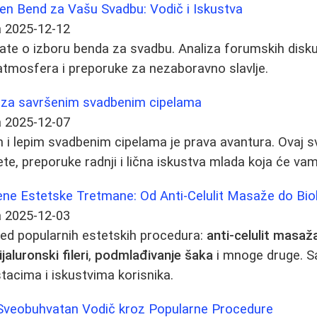
šen Bend za Vašu Svadbu: Vodič i Iskustva
a
2025-12-12
ate o izboru benda za svadbu. Analiza forumskih diskusi
, atmosfera i preporuke za nezaboravno slavlje.
 za savršenim svadbenim cipelama
a
2025-12-07
 i lepim svadbenim cipelama je prava avantura. Ovaj s
te, preporuke radnji i lična iskustva mlada koja će vam
ne Estetske Tretmane: Od Anti-Celulit Masaže do Bio
a
2025-12-03
ed popularnih estetskih procedura:
anti-celulit masaž
ijaluronski fileri
,
podmlađivanje šaka
i mnoge druge. S
acima i iskustvima korisnika.
 Sveobuhvatan Vodič kroz Popularne Procedure