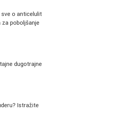
sve o anticelulit
a za poboljšanje
tajne dugotrajne
uderu? Istražite