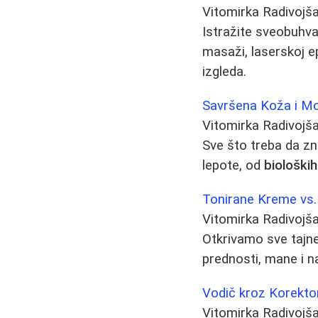
Vitomirka Radivojš
Istražite sveobuhva
masaži, laserskoj e
izgleda.
Savršena Koža i Mo
Vitomirka Radivojš
Sve što treba da zn
lepote, od
biološki
Tonirane Kreme vs.
Vitomirka Radivojš
Otkrivamo sve tajne 
prednosti, mane i n
Vodič kroz Korekto
Vitomirka Radivojš