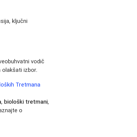
ja, ključni
veobuhvatni vodič
 olakšati izbor.
loških Tretmana
a
,
biološki tretmani
,
aznajte o