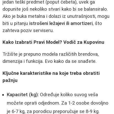
jedan teški predmet (poput ćebeta), uvek ga
dopunite još nekoliko stvari kako bi se balansiralo.
Ako je buka metalna i dolazi iz unutrašnjosti, mogu
biti u pitanju
istrošeni ležajevi ili amortizeri
, što
zahteva poziv serviseru.
Kako Izabrati Pravi Model? Vodič za Kupovinu
Tržište je prepuno modela različitih brendova,
dimenzija i funkcija. Evo kako da se snađete.
Ključne karakteristike na koje treba obratiti
pažnju
Kapacitet (kg):
Određuje koliko suvog veša
možete oprati odjednom. Za 1-2 osobe dovoljno
je 6-7 kg, za porodicu preporučuje se 8-9 kg.