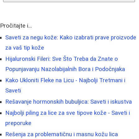
Pročitajte i...
Saveti za negu kože: Kako izabrati prave proizvode
za vaš tip kože
Hijaluronski Fileri: Sve Što Treba da Znate o
Popunjavanju Nazolabijalnih Bora i Podočnjaka
Kako Ukloniti Fleke na Licu - Najbolji Tretmani i
Saveti
Rešavanje hormonskih bubuljica: Saveti i iskustva
Najbolji piling za lice za sve tipove kože - Saveti i
preporuke
Rešenja za problematičnu i masnu kožu lica