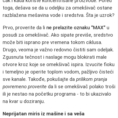
čak i kada koriste koncentrisane proizvode. Pored
toga, dešava se da u odeljku za omekšivač ostane
razblažena mešavina vode i sredstva. Šta je uzrok?
Prvo, proverite da li
ne prelazite oznaku "MAX"
u
posudi za omekšivač. Ako sipate previše, sredstvo
može biti isprano pre vremena tokom ciklusa.
Drugo, veoma je važno redovno čistiti sam odeljak.
Zgusnuta tečnost i naslage mogu blokirati male
otvore kroz koje se omekšivač ispira. Izvucite fioku
i temeljno je operite toplom vodom, pažljivo čisteći
sve kanale. Takođe, pokušajte da
prilikom pranja
povremeno proverite
da li se omekšivač polako troši
ili je nestao na početku programa - to bi ukazivalo
na kvar u doziranju.
Neprijatan miris iz mašine i sa veša