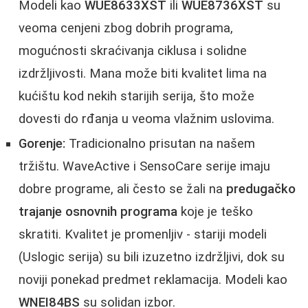
Modeli kao
WUE8633XST
ili
WUE8736XST
su
veoma cenjeni zbog dobrih programa,
mogućnosti skraćivanja ciklusa i solidne
izdržljivosti. Mana može biti kvalitet lima na
kućištu kod nekih starijih serija, što može
dovesti do rđanja u veoma vlažnim uslovima.
Gorenje:
Tradicionalno prisutan na našem
tržištu. WaveActive i SensoCare serije imaju
dobre programe, ali često se žali na
predugačko
trajanje osnovnih programa
koje je teško
skratiti. Kvalitet je promenljiv - stariji modeli
(Uslogic serija) su bili izuzetno izdržljivi, dok su
noviji ponekad predmet reklamacija. Modeli kao
WNEI84BS
su solidan izbor.