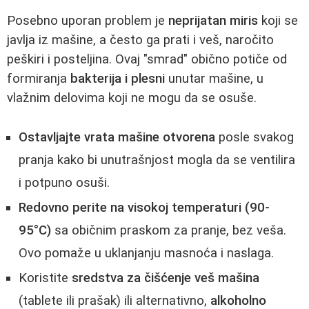
Posebno uporan problem je
neprijatan miris
koji se
javlja iz mašine, a često ga prati i veš, naročito
peškiri i posteljina. Ovaj "smrad" obično potiče od
formiranja
bakterija i plesni
unutar mašine, u
vlažnim delovima koji ne mogu da se osuše.
Ostavljajte vrata mašine otvorena
posle svakog
pranja kako bi unutrašnjost mogla da se ventilira
i potpuno osuši.
Redovno perite na visokoj temperaturi (90-
95°C)
sa običnim praskom za pranje, bez veša.
Ovo pomaže u uklanjanju masnoća i naslaga.
Koristite
sredstva za čišćenje veš mašina
(tablete ili prašak) ili alternativno,
alkoholno