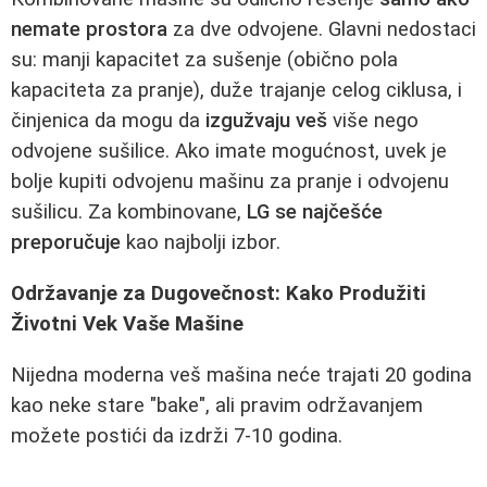
nemate prostora
za dve odvojene. Glavni nedostaci
su: manji kapacitet za sušenje (obično pola
kapaciteta za pranje), duže trajanje celog ciklusa, i
činjenica da mogu da
izgužvaju veš
više nego
odvojene sušilice. Ako imate mogućnost, uvek je
bolje kupiti odvojenu mašinu za pranje i odvojenu
sušilicu. Za kombinovane,
LG se najčešće
preporučuje
kao najbolji izbor.
Održavanje za Dugovečnost: Kako Produžiti
Životni Vek Vaše Mašine
Nijedna moderna veš mašina neće trajati 20 godina
kao neke stare "bake", ali pravim održavanjem
možete postići da izdrži 7-10 godina.