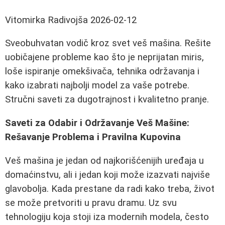
Vitomirka Radivojša
2026-02-12
Sveobuhvatan vodič kroz svet veš mašina. Rešite
uobičajene probleme kao što je neprijatan miris,
loše ispiranje omekšivača, tehnika održavanja i
kako izabrati najbolji model za vaše potrebe.
Stručni saveti za dugotrajnost i kvalitetno pranje.
Saveti za Odabir i Održavanje Veš Mašine:
Rešavanje Problema i Pravilna Kupovina
Veš mašina je jedan od najkorišćenijih uređaja u
domaćinstvu, ali i jedan koji može izazvati najviše
glavobolja. Kada prestane da radi kako treba, život
se može pretvoriti u pravu dramu. Uz svu
tehnologiju koja stoji iza modernih modela, često