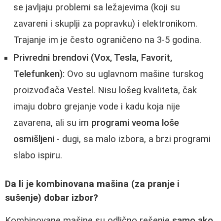
se javljaju problemi sa ležajevima (koji su
zavareni i skuplji za popravku) i elektronikom.
Trajanje im je često ograničeno na 3-5 godina.
Privredni brendovi (Vox, Tesla, Favorit,
Telefunken):
Ovo su uglavnom mašine turskog
proizvođača Vestel. Nisu lošeg kvaliteta, čak
imaju dobro grejanje vode i kadu koja nije
zavarena, ali su im
programi veoma loše
osmišljeni
- dugi, sa malo izbora, a brzi programi
slabo ispiru.
Da li je kombinovana mašina (za pranje i
sušenje) dobar izbor?
Kombinovane mašine su odlično rešenje
samo ako