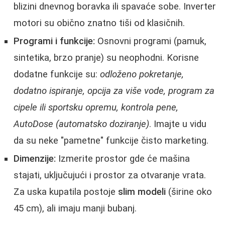
blizini dnevnog boravka ili spavaće sobe. Inverter
motori su obično znatno tiši od klasičnih.
Programi i funkcije:
Osnovni programi (pamuk,
sintetika, brzo pranje) su neophodni. Korisne
dodatne funkcije su:
odloženo pokretanje,
dodatno ispiranje, opcija za više vode, program za
cipele ili sportsku opremu, kontrola pene,
AutoDose (automatsko doziranje)
. Imajte u vidu
da su neke "pametne" funkcije čisto marketing.
Dimenzije:
Izmerite prostor gde će mašina
stajati, uključujući i prostor za otvaranje vrata.
Za uska kupatila postoje
slim modeli
(širine oko
45 cm), ali imaju manji bubanj.