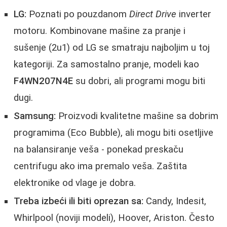
LG:
Poznati po pouzdanom
Direct Drive
inverter
motoru. Kombinovane mašine za pranje i
sušenje (2u1) od LG se smatraju najboljim u toj
kategoriji. Za samostalno pranje, modeli kao
F4WN207N4E
su dobri, ali programi mogu biti
dugi.
Samsung:
Proizvodi kvalitetne mašine sa dobrim
programima (Eco Bubble), ali mogu biti osetljive
na balansiranje veša - ponekad preskaču
centrifugu ako ima premalo veša. Zaštita
elektronike od vlage je dobra.
Treba izbeći ili biti oprezan sa:
Candy, Indesit,
Whirlpool (noviji modeli), Hoover, Ariston. Često