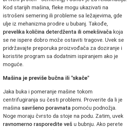
Kod starijih mašina, fleke mogu ukazivati na
istrošeni semering ili probleme sa ležajevima, gde
ulje iz mehanizma prodire u bubanj. Takođe,
prevelika količina deterdženta ili omekšivača
koja
se ne ispere dobro može ostaviti tragove. Uvek se
pridržavajte preporuka proizvođača za doziranje i
koristite program sa dodatnim ispiranjem ako je
moguće.
Mašina je previše bučna ili "skače"
Jaka buka i pomeranje mašine tokom
centrifugiranja su česti problemi. Proverite da li je
mašina
savršeno poravnata
pomoću podnožja.
Noge moraju čvrsto da stoje na podu. Zatim, uvek
ravnomerno rasporedite veš
u bubnju. Ako perete