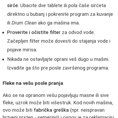
sirće
. Ubacite dve tablete ili pola čaše sirćeta
direktno u bubanj i pokrenite program za kuvanje
ili
Drum Clean
ako ga mašina ima.
Proverite i očistite filter
za odvod vode.
Začepljen filter može dovesti do stajanja vode i
pojave mirisa.
Nikada ne ostavljajte oprani veš dugo u mašini.
Izvadite ga što pre posle završenog programa.
Fleke na vešu posle pranja
Ako se na opranom vešu pojavljuju masne ili sive
fleke, uzrok može biti višestruk. Kod novih mašina,
ovo može biti
fabrička greška
(npr. neispravan
brtveni prsten - semering) i osnov je za reklamaciju.