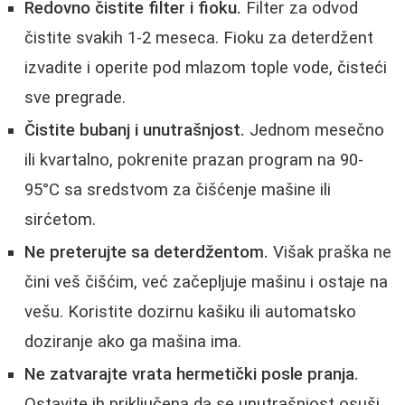
Redovno čistite filter i fioku.
Filter za odvod
čistite svakih 1-2 meseca. Fioku za deterdžent
izvadite i operite pod mlazom tople vode, čisteći
sve pregrade.
Čistite bubanj i unutrašnjost.
Jednom mesečno
ili kvartalno, pokrenite prazan program na 90-
95°C sa sredstvom za čišćenje mašine ili
sirćetom.
Ne preterujte sa deterdžentom.
Višak praška ne
čini veš čišćim, već začepljuje mašinu i ostaje na
vešu. Koristite dozirnu kašiku ili automatsko
doziranje ako ga mašina ima.
Ne zatvarajte vrata hermetički posle pranja.
Ostavite ih priključena da se unutrašnjost osuši.