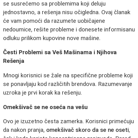
se susrećemo sa problemima koji deluju
jednostavno, a rešenja nisu očigledna. Ovaj članak
će vam pomoći da razumete uobičajene
nedoumice, rešite probleme i donesete informisanu
odluku prilikom kupovine nove mašine.
Česti Problemi sa Veš Mašinama i Njihova
Rešenja
Mnogi korisnici se žale na specifične probleme koji
se ponavljaju kod različitih brendova. Razumevanje
uzroka je prvi korak ka rešenju.
Omekšivač se ne oseća na vešu
Ovo je izuzetno česta zamerka. Korisnici primećuju
da nakon pranja,
omekšivač skoro da se ne oseti
,