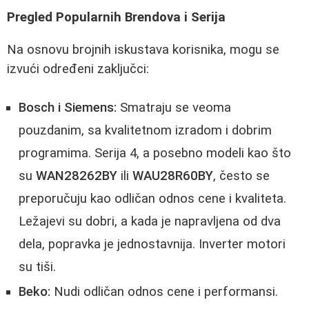
Pregled Popularnih Brendova i Serija
Na osnovu brojnih iskustava korisnika, mogu se
izvući određeni zaključci:
Bosch i Siemens:
Smatraju se veoma
pouzdanim, sa kvalitetnom izradom i dobrim
programima. Serija 4, a posebno modeli kao što
su
WAN28262BY
ili
WAU28R60BY
, često se
preporučuju kao odličan odnos cene i kvaliteta.
Ležajevi su dobri, a kada je napravljena od dva
dela, popravka je jednostavnija. Inverter motori
su tiši.
Beko:
Nudi odličan odnos cene i performansi.