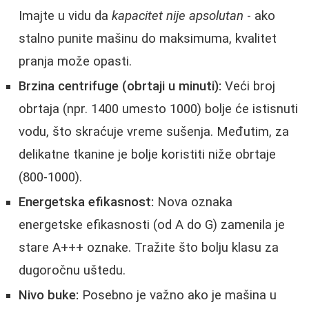
Imajte u vidu da
kapacitet nije apsolutan
- ako
stalno punite mašinu do maksimuma, kvalitet
pranja može opasti.
Brzina centrifuge (obrtaji u minuti):
Veći broj
obrtaja (npr. 1400 umesto 1000) bolje će istisnuti
vodu, što skraćuje vreme sušenja. Međutim, za
delikatne tkanine je bolje koristiti niže obrtaje
(800-1000).
Energetska efikasnost:
Nova oznaka
energetske efikasnosti (od A do G) zamenila je
stare A+++ oznake. Tražite što bolju klasu za
dugoročnu uštedu.
Nivo buke:
Posebno je važno ako je mašina u