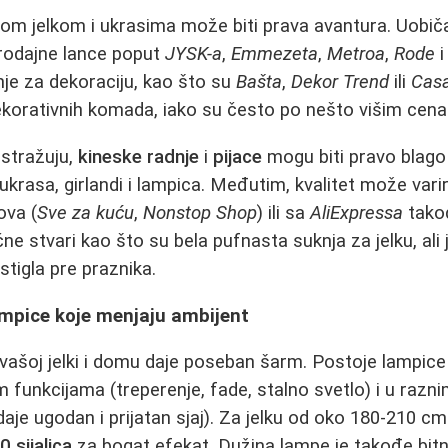
om jelkom i ukrasima može biti prava avantura. Uobič
prodajne lance poput
JYSK-a
,
Emmezeta
,
Metroa
,
Rode
nje za dekoraciju, kao što su
Bašta
,
Dekor Trend
ili
Casa
 dekorativnih komada, iako su često po nešto višim cen
istražuju,
kineske radnje
i
pijace
mogu biti pravo blago
ih ukrasa, girlandi i lampica. Međutim, kvalitet može vari
ova (
Sve za kuću
,
Nonstop Shop
) ili sa
AliExpressa
takođ
e stvari kao što su bela pufnasta suknja za jelku, ali 
stigla pre praznika.
ampice koje menjaju ambijent
vašoj jelki i domu daje poseban šarm. Postoje lampice 
tim funkcijama (treperenje, fade, stalno svetlo) i u razn
 daje ugodan i prijatan sjaj). Za jelku od oko 180-210 c
 sijalica
za bogat efekat. Dužina lampe je takođe bitna;