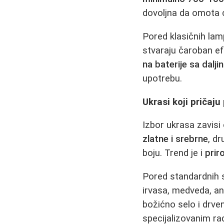
dovoljna da omota c
Pored klasičnih lam
stvaraju čaroban ef
na baterije sa dalj
upotrebu.
Ukrasi koji pričaju
Izbor ukrasa zavisi
zlatne i srebrne
, d
boju. Trend je i
priro
Pored standardnih st
irvasa, medveda, anđ
božićno selo i drv
specijalizovanim ra