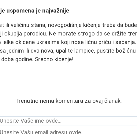
je uspomena je najvažnije
t ili veličinu stana, novogodišnje kićenje treba da bud
ji okuplja porodicu. Ne morate strogo da se držite tre
 jelke okicene ukrasima koji nose ličnu priču i sećanja
 jednim ili dva nova, upalite lampice, pustite božićnu
g doba godine. Srećno kićenje!
Trenutno nema komentara za ovaj članak.