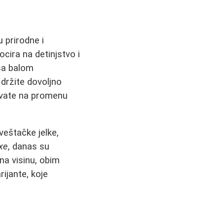
 prirodne i
ocira na detinjstvo i
 sa balom
 držite dovoljno
kavate na promenu
veštačke jelke,
xe
, danas su
 na visinu, obim
rijante, koje