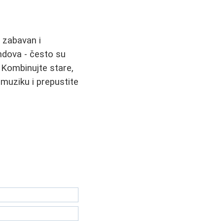
e zabavan i
ndova - često su
. Kombinujte stare,
 muziku i prepustite