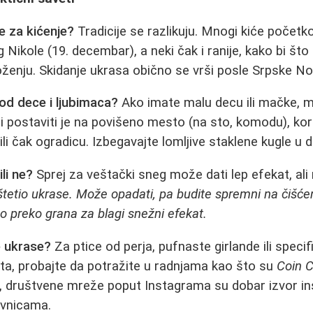
e za kićenje?
Tradicije se razlikuju. Mnogi kiće počet
Nikole (19. decembar), a neki čak i ranije, kako bi što 
enju. Skidanje ukrasa obično se vrši posle Srpske No
 od dece i ljubimaca?
Ako imate malu decu ili mačke, m
 i postaviti je na povišeno mesto (na sto, komodu), kori
li čak ogradicu. Izbegavajte lomljive staklene kugle u d
li ne?
Sprej za veštački sneg može dati lep efekat, ali
štetio ukrase. Može opadati, pa budite spremni na čišćenj
o preko grana za blagi snežni efekat.
e ukrase?
Za ptice od perja, pufnaste girlande ili specif
a, probajte da potražite u radnjama kao što su
Coin 
 društvene mreže poput Instagrama su dobar izvor insp
avnicama.