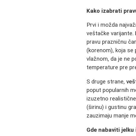
Kako izabrati pravu
Prvi i možda najvaž
veštačke varijante.
pravu prazničnu čar
(korenom), koja se 
vlažnom, da je ne p
temperature pre pr
S druge strane,
veš
poput popularnih m
izuzetno realistične
(širinu) i gustinu g
zauzimaju manje mes
Gde nabaviti jelku