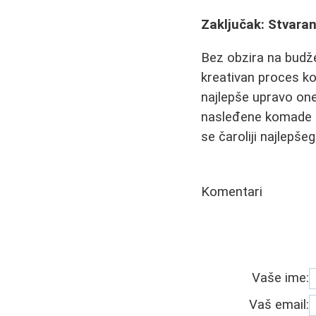
Zaključak: Stvaran
Bez obzira na budže
kreativan proces ko
najlepše upravo one
nasleđene komade sa
se čaroliji najlepše
Komentari
Vaše ime:
Vaš email: