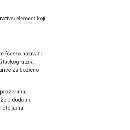
rativni element koji
ke
(često nazivana
eštačkog krzna,
igurice za božićno
 prozorima
,
i žele dodatnu
 foteljama