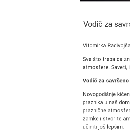
Vodič za savr
Vitomirka Radivojš
Sve što treba da zna
atmosfere. Saveti, 
Vodič za savršeno 
Novogodišnje kićenj
praznika u naš dom. 
praznične atmosfere
zamke i stvorite amb
učiniti još lepšim.