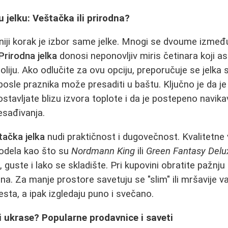
 jelku: Veštačka ili prirodna?
niji korak je izbor same jelke. Mnogi se dvoume između
Prirodna jelka
donosi neponovljiv miris četinara koji as
oliju. Ako odlučite za ovu opciju, preporučuje se jelka
posle praznika može presaditi u baštu. Ključno je da je
ostavljate blizu izvora toplote i da je postepeno navi
esađivanja.
tačka jelka
nudi praktičnost i dugovečnost. Kvalitetne 
odela kao što su
Nordmann King
ili
Green Fantasy Delu
, guste i lako se skladište. Pri kupovini obratite pažnju
rana. Za manje prostore savetuju se "slim" ili mršavije va
ta, a ipak izgledaju puno i svečano.
 i ukrase? Popularne prodavnice i saveti