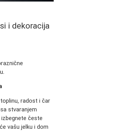
i i dekoracija
 praznične
u.
a
oplinu, radost i čar
e sa stvaranjem
, izbegnete česte
 će vašu jelku i dom