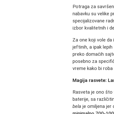
Potraga za savršen
nabavku su velike 
specijalizovane rad
izbor kvalitetnih i
Za one koji vole da 
jeftinih, a ipak lep
preko domaćih sajt
posebno za specifičn
vreme kako bi roba 
Magija rasvete: L
Rasveta je ono što 
baterije, sa različi
bela
je omiljena jer
minimalno 700-1000