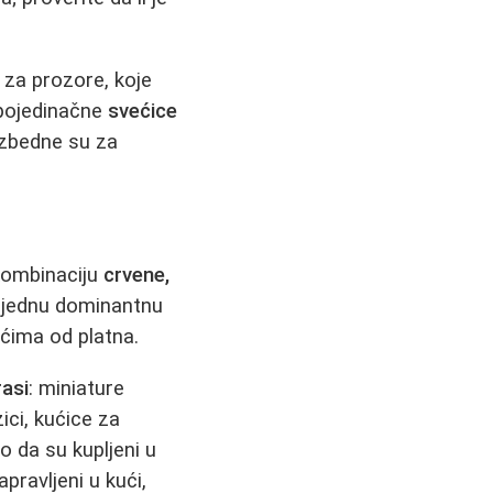
za prozore, koje
 pojedinačne
svećice
bezbedne su za
 kombinaciju
crvene,
ak jednu dominantnu
ćima od platna.
rasi
: miniature
ici, kućice za
lo da su kupljeni u
pravljeni u kući,