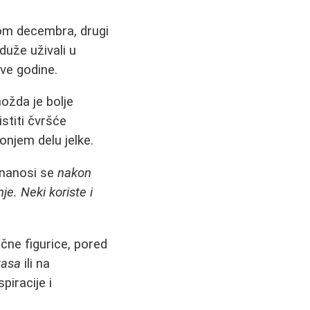
kom decembra, drugi
duže uživali u
ve godine.
ožda je bolje
stiti čvršće
onjem delu jelke.
 nanosi se
nakon
e. Neki koriste i
ične figurice, pored
Casa
ili na
iracije i