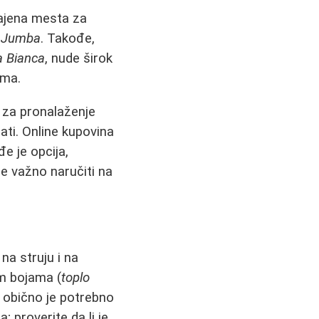
ajena mesta za
i
Jumba
. Takođe,
 Bianca
, nude širok
ama.
 za pronalaženje
rati. Online kupovina
e je opcija,
je važno naručiti na
na struju i na
im bojama (
toplo
m obično je potrebno
 proverite da li je