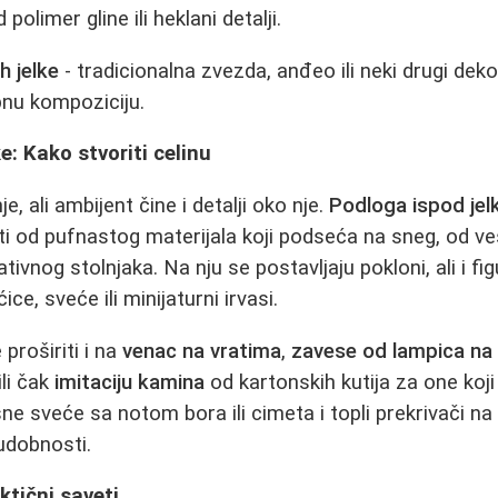
polimer gline ili heklani detalji.
h jelke
- tradicionalna zvezda, anđeo ili neki drugi deko
pnu kompoziciju.
e: Kako stvoriti celinu
e, ali ambijent čine i detalji oko nje.
Podloga ispod jel
i od pufnastog materijala koji podseća na sneg, od v
ativnog stolnjaka. Na nju se postavljaju pokloni, ali i f
ice, sveće ili minijaturni irvasi.
proširiti i na
venac na vratima
,
zavese od lampica na
ili čak
imitaciju kamina
od kartonskih kutija za one koj
sne sveće sa notom bora ili cimeta i topli prekrivači na
udobnosti.
ktični saveti