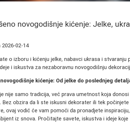
šeno novogodišnje kićenje: Jelke, ukras
a
2026-02-14
te o izboru i kićenju jelke, nabavci ukrasa i stvaranju
ideje i iskustva za nezaboravnu novogodišnju dekoracij
novogodišnje kićenje: Od jelke do poslednjeg detalj
e nije samo tradicija, već prava umetnost koja donosi t
Bez obzira da li ste iskusni dekorater ili tek počinjet
, ovaj vodić će vam pomoći da pronadjete inspiraciju
ijent iz snova. Pročitajte savete, iskustva i ideje koje