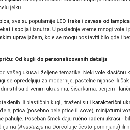
elu jelku.
pica, sve su popularnije
LED trake
i
zavese od lampica
ekat i spolja i iznutra. U poslednje vreme mnogi vole i
inskim upravljačem
, koje se mogu postaviti bilo gde i 
 priču: Od kugli do personalizovanih detalja
 od vašeg ukusa i željene tematike. Neki vole klasičnu
rugi se opredeljuju za modernije, pastelne nijanse ili č
dni stil
sa drvenim ukrasima, šišarkama, perjem i lanči
aklenih ili plastičnih kugli, traženi su i
karakterični uk
ela, ptica (posebno bele ptice ili sove), minijaturni voz
ene pahulje. Poseban šmek daju
ručno rađeni ukrasi
- bi
dnjama (
Anastazija
na Dorćolu je često pominjana) ili na