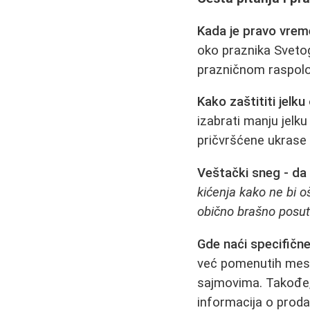
Kada je pravo vrem
oko praznika Svetog 
prazničnom raspolož
Kako zaštititi jelku
izabrati manju jelku
pričvršćene ukrase i
Veštački sneg - da i
kićenja kako ne bi o
obično brašno posut
Gde naći specifičn
već pomenutih mest
sajmovima. Takođe,
informacija o prod