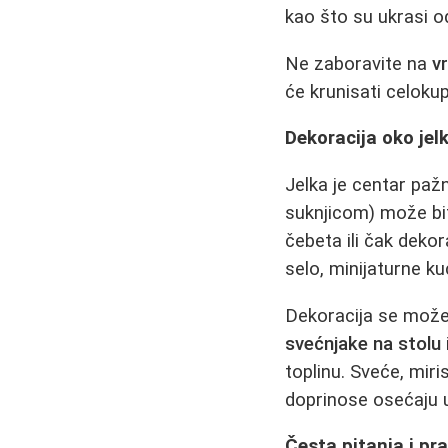
kao što su ukrasi od 
Ne zaboravite na
vr
će krunisati celoku
Dekoracija oko jelk
Jelka je centar pažnj
suknjicom) može bit
čebeta ili čak dekor
selo, minijaturne kuć
Dekoracija se može 
svećnjake na stolu
toplinu. Sveće, miri
doprinose osećaju 
Česta pitanja i pra