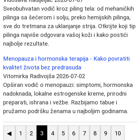
Sveobuhvatan vodič kroz piling tela: od mehaničkih
pilinga sa šećerom i solju, preko hemijskih pilinga,
sve do tretmana za uklanjanje strija. Otkrijte koji tip
pilinga najviše odgovara vašoj koži i kako postići
najbolje rezultate.
Menopauza i hormonska terapija - Kako povratiti
kvalitet života bez predrasuda
Vitomirka Radivojša
2026-07-02
Opširan vodič o menopauzi: simptomi, hormonska
nadoknada, lokalne estrogenske kreme, prirodni
preparati, ishrana i vežbe. Razbijamo tabue i
pružamo podršku ženama u najboljim godinama.
◀
1
2
3
4
5
6
7
8
9
10