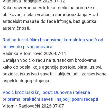
Vidosava Radijeljac
2026-07-12
Kako savremena estetska medicina pomaže u
oblikovanju tela i vraćanju samopouzdanja – od
anticelulit masaže do face liftinga, bez gubitka
autentičnosti.
Rad na turističkim brodovima: kompletan vodič od
prijave do prvog ugovora
Radinka Vitomirović
2026-07-11
Detaljan vodič o radu na turističkim brodovima:
kako do posla, koje agencije postoje, plata, uslovi,
pozicije, iskustva i saveti – uključujući i zdravstvene
aspekte dugog stajanja.
Vodič kroz Uskršnji post: Duhovna i telesna
priprema, praktični saveti i najbolji posni recepti
Vitomir Radlovački
2026-07-07