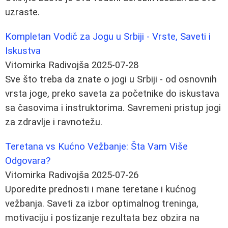
uzraste.
Kompletan Vodič za Jogu u Srbiji - Vrste, Saveti i
Iskustva
Vitomirka Radivojša
2025-07-28
Sve što treba da znate o jogi u Srbiji - od osnovnih
vrsta joge, preko saveta za početnike do iskustava
sa časovima i instruktorima. Savremeni pristup jogi
za zdravlje i ravnotežu.
Teretana vs Kućno Vežbanje: Šta Vam Više
Odgovara?
Vitomirka Radivojša
2025-07-26
Uporedite prednosti i mane teretane i kućnog
vežbanja. Saveti za izbor optimalnog treninga,
motivaciju i postizanje rezultata bez obzira na