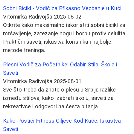
Sobni Bicikl - Vodič za Efikasno Vezbanje u Kući
Vitomirka Radivojša
2025-08-02
Otkrite kako maksimalno iskoristiti sobni bicikl za
mršavljenje, zatezanje nogu i borbu protiv celulita.
Praktični saveti, iskustva korisnika i najbolje
metode treninga.
Plesni Vodič za Početnike: Odabir Stila, Škola i
Saveti
Vitomirka Radivojša
2025-08-01
Sve što treba da znate o plesu u Srbiji: razlike
između stilova, kako izabrati školu, saveti za
rekreativce i odgovori na česta pitanja.
Kako Postići Fitness Ciljeve Kod Kuće: Iskustva i
Saveti