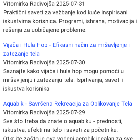
Vitomirka Radivojša
2025-07-31
Praktični saveti za vežbanje kod kuće inspirisani
iskustvima korisnica. Programi, ishrana, motivacija i
rešenja za uobičajene probleme.
Vijača i Hula Hop - Efikasni način za mršavljenje i
zatezanje tela
Vitomirka Radivojša
2025-07-30
Saznajte kako vijača i hula hop mogu pomoći u
mršavljenju i zatezanju tela. Ispitivanja, saveti i
iskustva korisnika.
Aquabik - Savršena Rekreacija za Oblikovanje Tela
Vitomirka Radivojša
2025-07-29
Sve što treba da znate o aquabiku - prednosti,
iskustva, efekti na telo i saveti za početnike.
Otkrijte zašto je ova vodeni aerobik idealan za sve