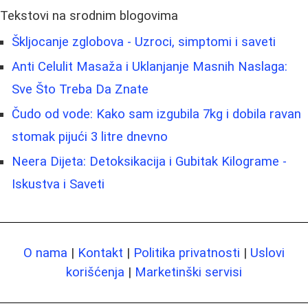
Tekstovi na srodnim blogovima
Škljocanje zglobova - Uzroci, simptomi i saveti
Anti Celulit Masaža i Uklanjanje Masnih Naslaga:
Sve Što Treba Da Znate
Čudo od vode: Kako sam izgubila 7kg i dobila ravan
stomak pijući 3 litre dnevno
Neera Dijeta: Detoksikacija i Gubitak Kilograme -
Iskustva i Saveti
O nama
|
Kontakt
|
Politika privatnosti
|
Uslovi
korišćenja
|
Marketinški servisi