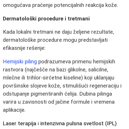
omogućava praćenje potencijalnih reakcija kože.
Dermatološki procedure i tretmani
Kada lokalni tretmani ne daju željene rezultate,
dermatološke procedure mogu predstavljati
efikasnije rešenje:
Hemijski piling
podrazumeva primenu hemijskih
rastvora (najčešće na bazi glikolne, salicilne,
mlečne ili trihlor-sirćetne kiseline) koji uklanjaju
površinske slojeve kože, stimulišući regeneraciju i
odstupanje pigmentiranih ćelija. Dubina pilinga
varira u zavisnosti od jačine formule i vremena
aplikacije.
Laser terapija
i
intenzivna pulsna svetlost (IPL)