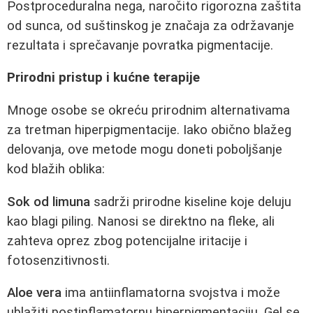
Postproceduralna nega, naročito rigorozna zaštita
od sunca, od suštinskog je značaja za održavanje
rezultata i sprečavanje povratka pigmentacije.
Prirodni pristup i kućne terapije
Mnoge osobe se okreću prirodnim alternativama
za tretman hiperpigmentacije. Iako obično blažeg
delovanja, ove metode mogu doneti poboljšanje
kod blažih oblika:
Sok od limuna
sadrži prirodne kiseline koje deluju
kao blagi piling. Nanosi se direktno na fleke, ali
zahteva oprez zbog potencijalne iritacije i
fotosenzitivnosti.
Aloe vera
ima antiinflamatorna svojstva i može
ublažiti postinflamatornu hiperpigmentaciju. Gel se