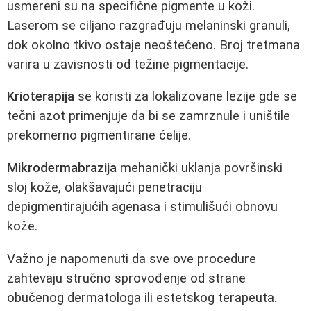
usmereni su na specifične pigmente u koži.
Laserom se ciljano razgrađuju melaninski granuli,
dok okolno tkivo ostaje neoštećeno. Broj tretmana
varira u zavisnosti od težine pigmentacije.
Krioterapija
se koristi za lokalizovane lezije gde se
tečni azot primenjuje da bi se zamrznule i uništile
prekomerno pigmentirane ćelije.
Mikrodermabrazija
mehanički uklanja površinski
sloj kože, olakšavajući penetraciju
depigmentirajućih agenasa i stimulišući obnovu
kože.
Važno je napomenuti da sve ove procedure
zahtevaju stručno sprovođenje od strane
obučenog dermatologa ili estetskog terapeuta.