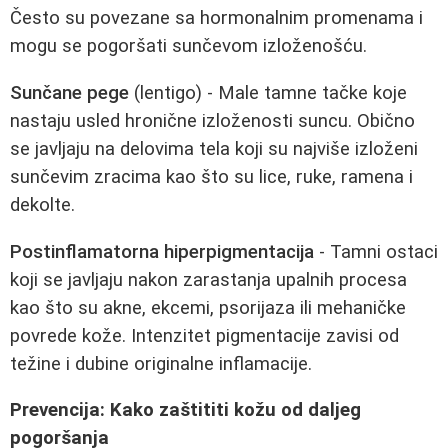
Često su povezane sa hormonalnim promenama i
mogu se pogoršati sunčevom izloženošću.
Sunčane pege
(lentigo) - Male tamne tačke koje
nastaju usled hronične izloženosti suncu. Obično
se javljaju na delovima tela koji su najviše izloženi
sunčevim zracima kao što su lice, ruke, ramena i
dekolte.
Postinflamatorna hiperpigmentacija
- Tamni ostaci
koji se javljaju nakon zarastanja upalnih procesa
kao što su akne, ekcemi, psorijaza ili mehaničke
povrede kože. Intenzitet pigmentacije zavisi od
težine i dubine originalne inflamacije.
Prevencija: Kako zaštititi kožu od daljeg
pogoršanja