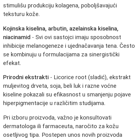
stimulišu produkciju kolagena, poboljšavajući
teksturu kože.
Kojinska kiselina, arbutin, azelainska kiselina,
niacinamid
- Svi ovi sastojci imaju sposobnost
inhibicije melanogeneze i ujednačavanja tena. Često
se kombinuju u formulacijama za sinergistički
efekat.
Prirodni ekstrakti
- Licorice root (sladić), ekstrakt
muljevitog drveta, soja, beli luk i razne voćne
kiseline pokazali su efikasnost u smanjenju pojave
hiperpigmentacije u različitim studijama.
Pri izboru proizvoda, važno je konsultovati
dermatologa ili farmaceuta, naročito za kožu
osetljivog tipa. Postepen unos novih proizvoda