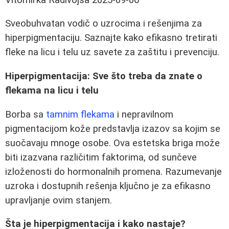
Sveobuhvatan vodič o uzrocima i rešenjima za
hiperpigmentaciju. Saznajte kako efikasno tretirati
fleke na licu i telu uz savete za zaštitu i prevenciju.
Hiperpigmentacija: Sve što treba da znate o
flekama na licu i telu
Borba sa
tamnim flekama
i nepravilnom
pigmentacijom kože predstavlja izazov sa kojim se
suočavaju mnoge osobe. Ova estetska briga može
biti izazvana različitim faktorima, od sunčeve
izloženosti do hormonalnih promena. Razumevanje
uzroka i dostupnih rešenja ključno je za efikasno
upravljanje ovim stanjem.
Šta je hiperpigmentacija i kako nastaje?