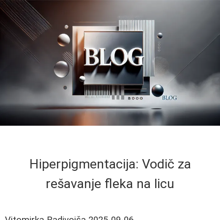
Hiperpigmentacija: Vodič za
rešavanje fleka na licu
Vitomirka Radivojša
2025-09-06