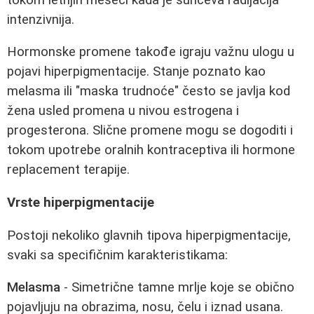
intenzivnija.
Hormonske promene takođe igraju važnu ulogu u
pojavi hiperpigmentacije. Stanje poznato kao
melasma ili "maska trudnoće" često se javlja kod
žena usled promena u nivou estrogena i
progesterona. Slične promene mogu se dogoditi i
tokom upotrebe oralnih kontraceptiva ili hormone
replacement terapije.
Vrste hiperpigmentacije
Postoji nekoliko glavnih tipova hiperpigmentacije,
svaki sa specifičnim karakteristikama:
Melasma
- Simetrične tamne mrlje koje se obično
pojavljuju na obrazima, nosu, čelu i iznad usana.