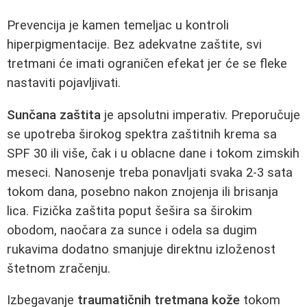
Prevencija je kamen temeljac u kontroli
hiperpigmentacije. Bez adekvatne zaštite, svi
tretmani će imati ograničen efekat jer će se fleke
nastaviti pojavljivati.
Sunčana zaštita
je apsolutni imperativ. Preporučuje
se upotreba širokog spektra zaštitnih krema sa
SPF 30 ili više, čak i u oblacne dane i tokom zimskih
meseci. Nanosenje treba ponavljati svaka 2-3 sata
tokom dana, posebno nakon znojenja ili brisanja
lica. Fizička zaštita poput šešira sa širokim
obodom, naočara za sunce i odela sa dugim
rukavima dodatno smanjuje direktnu izloženost
štetnom zračenju.
Izbegavanje
traumatičnih tretmana kože
tokom