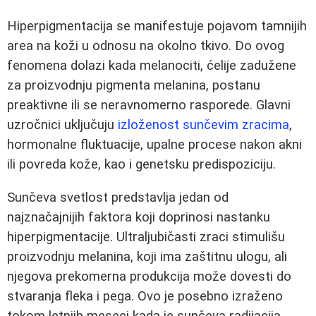
Hiperpigmentacija se manifestuje pojavom tamnijih
area na koži u odnosu na okolno tkivo. Do ovog
fenomena dolazi kada melanociti, ćelije zadužene
za proizvodnju pigmenta melanina, postanu
preaktivne ili se neravnomerno rasporede. Glavni
uzročnici uključuju
izloženost sunčevim zracima
,
hormonalne fluktuacije, upalne procese nakon akni
ili povreda kože, kao i genetsku predispoziciju.
Sunčeva svetlost predstavlja jedan od
najznačajnijih faktora koji doprinosi nastanku
hiperpigmentacije. Ultraljubičasti zraci stimulišu
proizvodnju melanina, koji ima zaštitnu ulogu, ali
njegova prekomerna produkcija može dovesti do
stvaranja fleka i pega. Ovo je posebno izraženo
tokom letnjih meseci kada je sunčeva radijacija