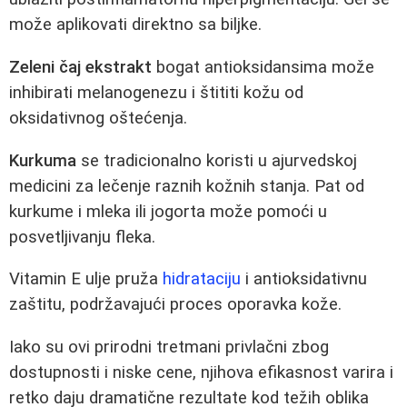
može aplikovati direktno sa biljke.
Zeleni čaj ekstrakt
bogat antioksidansima može
inhibirati melanogenezu i štititi kožu od
oksidativnog oštećenja.
Kurkuma
se tradicionalno koristi u ajurvedskoj
medicini za lečenje raznih kožnih stanja. Pat od
kurkume i mleka ili jogorta može pomoći u
posvetljivanju fleka.
Vitamin E ulje pruža
hidrataciju
i antioksidativnu
zaštitu, podržavajući proces oporavka kože.
Iako su ovi prirodni tretmani privlačni zbog
dostupnosti i niske cene, njihova efikasnost varira i
retko daju dramatične rezultate kod težih oblika