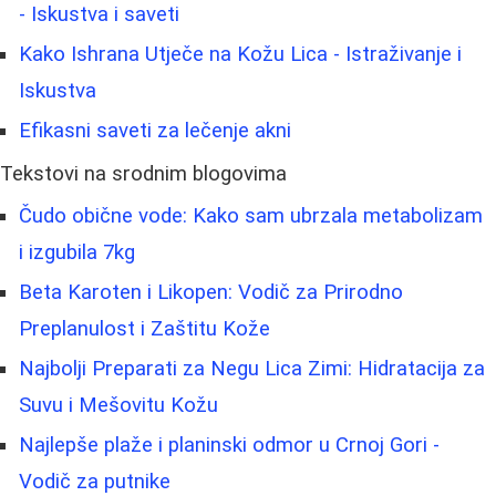
- Iskustva i saveti
Kako Ishrana Utječe na Kožu Lica - Istraživanje i
Iskustva
Efikasni saveti za lečenje akni
Tekstovi na srodnim blogovima
Čudo obične vode: Kako sam ubrzala metabolizam
i izgubila 7kg
Beta Karoten i Likopen: Vodič za Prirodno
Preplanulost i Zaštitu Kože
Najbolji Preparati za Negu Lica Zimi: Hidratacija za
Suvu i Mešovitu Kožu
Najlepše plaže i planinski odmor u Crnoj Gori -
Vodič za putnike