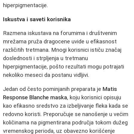
hiperpigmentacije.
Iskustva i saveti korisnika
Razmena iskustava na forumima i društvenim
mrežama pruža dragocene uvide u efikasnost
različitih tretmana. Mnogi korisnici ističu značaj
doslednosti i strpljenja u tretmanu
hiperpigmentacije, pošto rezultati mogu potrajati
nekoliko meseci da postanu vidljivi.
Jedan od često pominjanih preparata je
Matis
Response Blanche maska
, koju korisnici opisuju
kao efikasno sredstvo za izbeljivanje fleka kada se
redovno koristi. Preporučuje se nanošenje u većim
količinama na pigmentirana područja tokom dužeg
vremenskog perioda, uz obavezno korišćenje