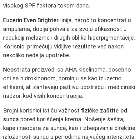
visokog SPF faktora tokom dana.
Eucerin Even Brighter
linija, naročito koncentrat u
ampulama, dobija pohvale za svoju efikasnost u
redukciji melazme i drugih oblika hiperpigmentacije.
Korisnici primećuju vidljive rezultate već nakon
nekoliko nedelja upotrebe.
Neostrata
proizvodi sa AHA kiselinama, posebno
oni sa hidrokinonom, pominju se kao izuzetno
efikasni, ali zahtevaju pažljivu upotrebu i medicinski
nadzor kod viših koncentracija.
Brojni korisnici ističu važnost
fizičke zaštite od
sunca
pored korišćenja krema. Nošenje šešira,
kape i naočara za sunce, kao i izbegavanje direktne
izloženosti suncu u periodima najvećeg intenziteta