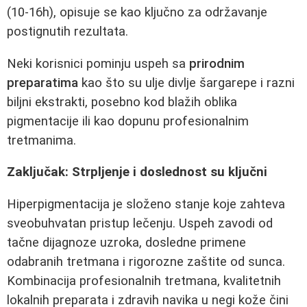
(10-16h), opisuje se kao ključno za održavanje
postignutih rezultata.
Neki korisnici pominju uspeh sa
prirodnim
preparatima
kao što su ulje divlje šargarepe i razni
biljni ekstrakti, posebno kod blažih oblika
pigmentacije ili kao dopunu profesionalnim
tretmanima.
Zaključak: Strpljenje i doslednost su ključni
Hiperpigmentacija je složeno stanje koje zahteva
sveobuhvatan pristup lečenju. Uspeh zavodi od
tačne dijagnoze uzroka, dosledne primene
odabranih tretmana i rigorozne zaštite od sunca.
Kombinacija profesionalnih tretmana, kvalitetnih
lokalnih preparata i zdravih navika u negi kože čini