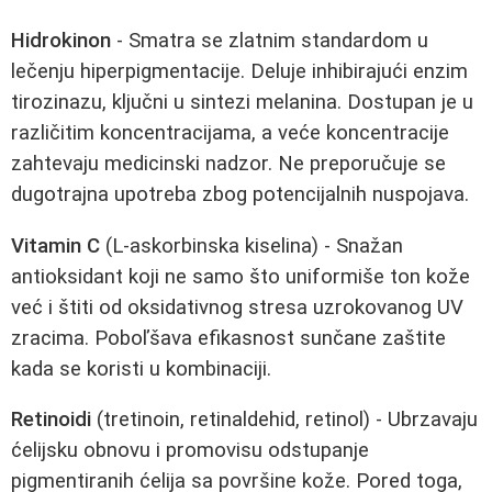
Hidrokinon
- Smatra se zlatnim standardom u
lečenju hiperpigmentacije. Deluje inhibirajući enzim
tirozinazu, ključni u sintezi melanina. Dostupan je u
različitim koncentracijama, a veće koncentracije
zahtevaju medicinski nadzor. Ne preporučuje se
dugotrajna upotreba zbog potencijalnih nuspojava.
Vitamin C
(L-askorbinska kiselina) - Snažan
antioksidant koji ne samo što uniformiše ton kože
već i štiti od oksidativnog stresa uzrokovanog UV
zracima. Poboľšava efikasnost sunčane zaštite
kada se koristi u kombinaciji.
Retinoidi
(tretinoin, retinaldehid, retinol) - Ubrzavaju
ćelijsku obnovu i promovisu odstupanje
pigmentiranih ćelija sa površine kože. Pored toga,