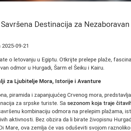
: Savršena Destinacija za Nezaborava
a
2025-09-21
te o letovanju u Egiptu. Otkrijte prelepe plaže, fascinan
an odmor u Hurgadi, Šarm el Šeiku i Kairu.
ji za Ljubitelje Mora, Istorije i Avanture
ona, piramida i zapanjujućeg Crvenog mora, predstavlja
inacija za srpske turiste. Sa
sezonom koja traje čitavi
 savršenu kombinaciju odmora na prelepim plažama, ist
ivih aktivnosti. Bez obzira da li birate živopisnu Hurg
a Di Mare, ova zemlja će vas oduševiti svojom raznoliko