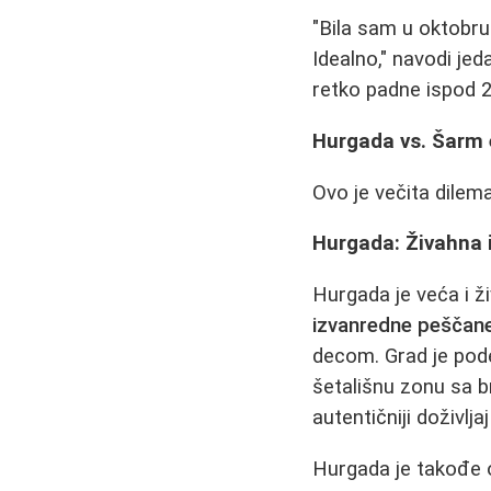
"Bila sam u oktobru i
Idealno," navodi je
retko padne ispod 2
Hurgada vs. Šarm e
Ovo je večita dilem
Hurgada: Živahna 
Hurgada je veća i ž
izvanredne peščane
decom. Grad je pode
šetališnu zonu sa b
autentičniji doživlj
Hurgada je takođe o