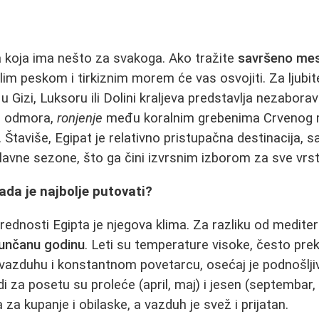
ja koja ima nešto za svakoga. Ako tražite
savršeno mes
im peskom i tirkiznim morem će vas osvojiti. Za ljubitelj
 Gizi, Luksoru ili Dolini kraljeva predstavlja nezabora
og odmora,
ronjenje
među koralnim grebenima Crvenog 
. Štaviše, Egipat je relativno pristupačna destinacija, 
lavne sezone, što ga čini izvrsnim izborom za sve vrst
ada je najbolje putovati?
rednosti Egipta je njegova klima. Za razliku od mediter
sunčanu godinu
. Leti su temperature visoke, često prek
vazduhu i konstantnom povetarcu, osećaj je podnošljivi
di za posetu su proleće (april, maj) i jesen (septembar,
za kupanje i obilaske, a vazduh je svež i prijatan.