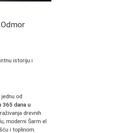
n Odmor
tnu istoriju i
 jednu od
h 365 dana u
raživanja drevnih
adu, moderni Šarm el
šću i toplinom.