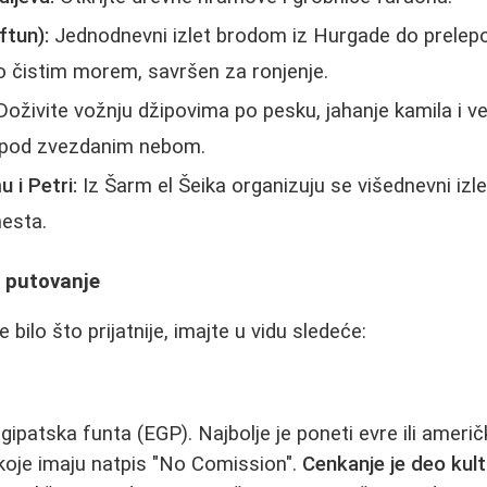
ftun):
Jednodnevni izlet brodom iz Hurgade do prelepo
o čistim morem, savršen za ronjenje.
oživite vožnju džipovima po pesku, jahanje kamila i v
 pod zvezdanim nebom.
 i Petri:
Iz Šarm el Šeika organizuju se višednevni izle
mesta.
a putovanje
 bilo što prijatnije, imajte u vidu sledeće:
gipatska funta (EGP). Najbolje je poneti evre ili američ
koje imaju natpis "No Comission".
Cenkanje je deo kul