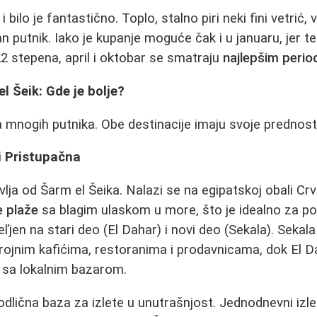
 bilo je fantastično. Toplo, stalno piri neki fini vetrić, v
dan putnik. Iako je kupanje moguće čak i u januaru, jer
2 stepena, april i oktobar se smatraju
najlepšim perio
l Šeik: Gde je bolje?
a mnogih putnika. Obe destinacije imaju svoje prednosti
i Pristupačna
ivlja od Šarm el Šeika. Nalazi se na egipatskoj obali C
 plaže
sa blagim ulaskom u more, što je idealno za p
ľjen na stari deo (El Dahar) i novi deo (Sekala). Seka
rojnim kafićima, restoranima i prodavnicama, dok El D
aj sa lokalnim bazarom.
dlična baza za izlete u unutrašnjost. Jednodnevni izle