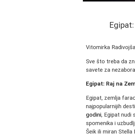
Egipat
Vitomirka Radivojš
Sve što treba da zna
savete za nezaborav
Egipat: Raj na Zeml
Egipat, zemlja fara
najpopularnijih dest
godini
, Egipat nudi
spomenika i uzbudlj
Šeik ili miran Stell