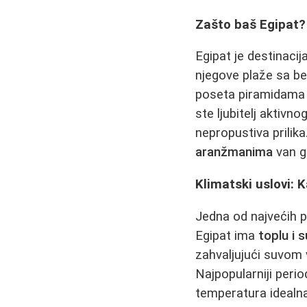
Zašto baš Egipat?
Egipat je destinaci
njegove plaže sa bel
poseta piramidama u
ste ljubitelj aktivn
nepropustiva prilika
aranžmanima
van g
Klimatski uslovi: K
Jedna od najvećih p
Egipat ima
toplu i 
zahvaljujući suvom 
Najpopularniji perio
temperatura idealna 