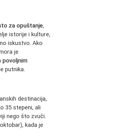
to za opuštanje
,
e istorije i kulture,
vno iskustvo. Ako
mora je
sa
povoljnim
e putnika.
anskih destinacija,
o 35 stepeni, ali
ji nego što zvuči.
 oktobar), kada je