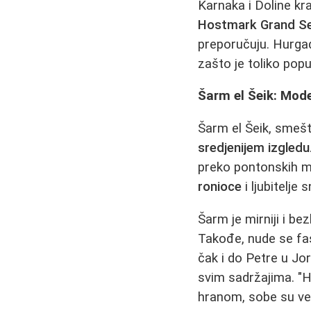
Karnaka i Doline kra
Hostmark Grand S
preporučuju. Hurga
zašto je toliko popu
Šarm el Šeik: Mode
Šarm el Šeik, smeš
sredjenijem izgledu
preko pontonskih mo
ronioce
i ljubitelje
Šarm je mirniji i b
Takođe, nude se fas
čak i do Petre u Jor
svim sadržajima. "H
hranom, sobe su vel