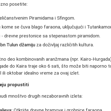
ezno posetite:
eličanstvenim Piramidama i Sfingom.
 kome se čuva blago faraona, uključujući i Tutankam
u
- drevne prestonice sa stepenastom piramidom.
Ibn Tulun džamiju
za doživljaj različitih kultura.
ično deo kombinovanih aranžmana (npr. Kairo-Hurgada)
e do Kaira traje oko 6 sati, što može biti naporno to
l ili oktobar idealno vreme za ovaj izlet.
meju propustiti
nudi mnoštvo drugih nezaboravnih izleta:
aljeva:
Otkrijte drevne hramove i grobnice faraona.