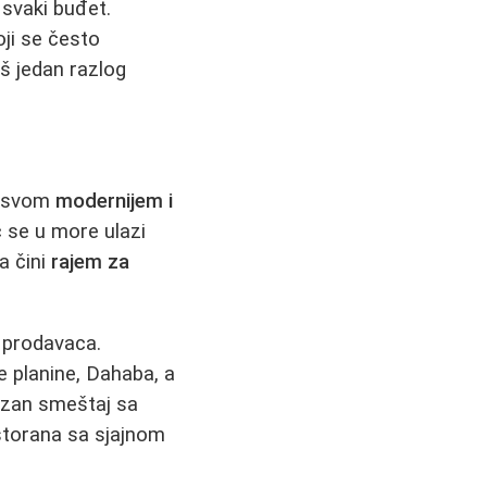
 svaki buđet.
ji se često
oš jedan razlog
o svom
modernijem i
 se u more ulazi
a čini
rajem za
h prodavaca.
 planine, Dahaba, a
zan smeštaj sa
estorana sa sjajnom