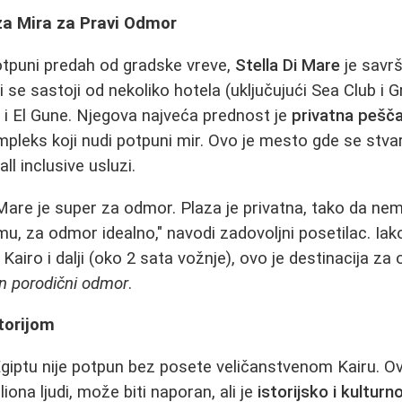
za Mira za Pravi Odmor
otpuni predah od gradske vreve,
Stella Di Mare
je savrš
ji se sastoji od nekoliko hotela (uključujući Sea Club i G
i El Gune. Njegova najveća prednost je
privatna pešč
pleks koji nudi potpuni mir. Ovo je mesto gde se stva
all inclusive usluzi.
Mare je super za odmor. Plaza je privatna, tako da nema
mu, za odmor idealno," navodi zadovoljni posetilac. Iako
 Kairo i dalji (oko 2 sata vožnje), ovo je destinacija za on
an porodični odmor
.
storijom
giptu nije potpun bez posete veličanstvenom Kairu. O
ona ljudi, može biti naporan, ali je
istorijsko i kultur