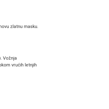
onovu zlatnu masku.
. Vožnja
kom vrućih letnjih