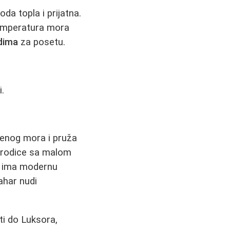
oda topla i prijatna.
 temperatura mora
dima
za posetu.
.
rvenog mora i pruža
orodice sa malom
la ima modernu
ahar nudi
ti do Luksora,