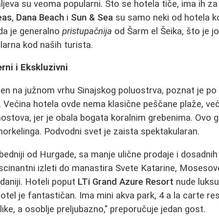
ljeva su veoma popularni. Što se hotela tiče, ima ih za
eas
,
Dana Beach
i
Sun & Sea
su samo neki od hotela ko
da je generalno
pristupačnija
od Šarm el Šeika, što je j
larna kod naših turista.
rni i Ekskluzivni
ten na južnom vrhu Sinajskog poluostrva, poznat je p
. Većina hotela ovde nema klasične peščane plaže, već
stova, jer je obala bogata koralnim grebenima. Ovo g
 snorkelinga. Podvodni svet je zaista spektakularan.
ezbedniji od Hurgade, sa manje ulične prodaje i dosadni
cinantni izleti do manastira Svete Katarine, Mosesove
daniji. Hoteli poput
LTi Grand Azure Resort
nude luksu
otel je fantastičan. Ima mini akva park, 4 a la carte r
ike, a osoblje preljubazno," preporučuje jedan gost.