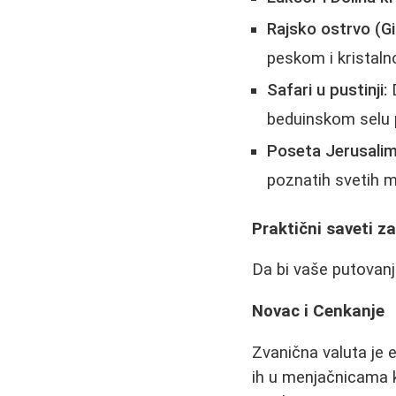
Rajsko ostrvo (Gi
peskom i kristaln
Safari u pustinji:
D
beduinskom selu
Poseta Jerusalimu
poznatih svetih 
Praktični saveti z
Da bi vaše putovanje
Novac i Cenkanje
Zvanična valuta je e
ih u menjačnicama 