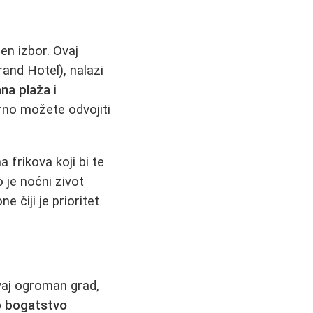
en izbor. Ovaj
rand Hotel), nalazi
ana plaža
i
rno možete odvojiti
 frikova koji bi te
 je noćni zivot
e čiji je prioritet
vaj ogroman grad,
no bogatstvo