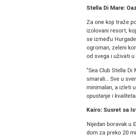
Stella Di Mare: Oa
Za one koji traže p
izolovani resort, ko
se između Hurgade 
ogroman, zeleni kom
od svega i uživati u 
"Sea Club Stella Di 
smarali... Sve u sve
minimalan, a izleti u
opustanje i kvalitet
Kairo: Susret sa I
Nijedan boravak u E
dom za preko 20 mili