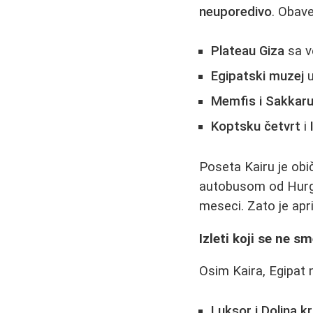
neuporedivo
. Obav
Plateau Giza
sa v
Egipatski muzej
u
Memfis i Sakkar
Koptsku četvrt
i
Poseta Kairu je ob
autobusom od Hurgad
meseci. Zato je apri
Izleti koji se ne s
Osim Kaira, Egipat 
Luksor i Dolina kr