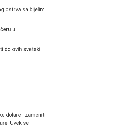
g ostrva sa bijelim
ečeru u
ti do ovih svetski
ke dolare i zameniti
ture
. Uvek se