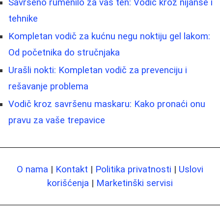
Savršeno rumenilo za vaš ten: Vodič kroz nijanse i
tehnike
Kompletan vodič za kućnu negu noktiju gel lakom:
Od početnika do stručnjaka
Urašli nokti: Kompletan vodič za prevenciju i
rešavanje problema
Vodič kroz savršenu maskaru: Kako pronaći onu
pravu za vaše trepavice
O nama
|
Kontakt
|
Politika privatnosti
|
Uslovi
korišćenja
|
Marketinški servisi