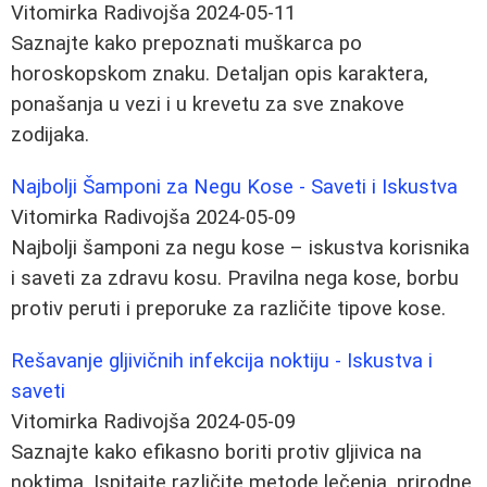
Vitomirka Radivojša
2024-05-11
Saznajte kako prepoznati muškarca po
horoskopskom znaku. Detaljan opis karaktera,
ponašanja u vezi i u krevetu za sve znakove
zodijaka.
Najbolji Šamponi za Negu Kose - Saveti i Iskustva
Vitomirka Radivojša
2024-05-09
Najbolji šamponi za negu kose – iskustva korisnika
i saveti za zdravu kosu. Pravilna nega kose, borbu
protiv peruti i preporuke za različite tipove kose.
Rešavanje gljivičnih infekcija noktiju - Iskustva i
saveti
Vitomirka Radivojša
2024-05-09
Saznajte kako efikasno boriti protiv gljivica na
noktima. Ispitajte različite metode lečenja, prirodne