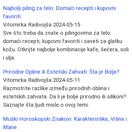
Najbolji piling za telo: Domaći recepti i kupovni
favoriti
Vitomirka Radivojša
2024-05-15
Sve što treba da znate o pilingovima za telo:
domaći recepti, kupovni favoriti i saveti za glatku
kožu. Otkrijte najbolje kombinacije kafe, šećera, soli
i ulja.
Prirodne Opline ili Estetski Zahvati: Šta je Bolje?
Vitomirka Radivojša
2024-05-11
Razmotrite razlike između prirodnih oblina i
estetskih zahvata. Da li je bolje prirodno ili silikoni?
Saznajte šta ljudi misle o ovoj temi.
Muški Horoskopski Znakovi: Karakteristike, Vrline i
Mane