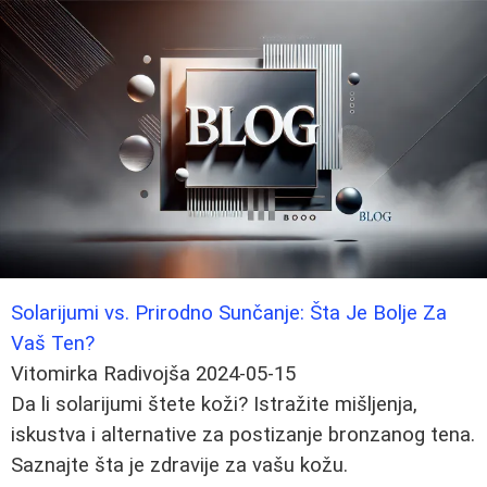
Solarijumi vs. Prirodno Sunčanje: Šta Je Bolje Za
Vaš Ten?
Vitomirka Radivojša
2024-05-15
Da li solarijumi štete koži? Istražite mišljenja,
iskustva i alternative za postizanje bronzanog tena.
Saznajte šta je zdravije za vašu kožu.