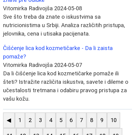
Vitomirka Radivojša
2024-05-08
Sve što treba da znate o iskustvima sa
nutricionistima u Srbiji. Analiza različitih pristupa,
jelovnika, cena i utisaka pacijenata.
Čišćenje lica kod kozmetičarke - Da li zaista
pomaže?
Vitomirka Radivojša
2024-05-07
Da li čišćenje lica kod kozmetičarke pomaže ili
šteti? Istražite različita iskustva, savete i dileme o
učestalosti tretmana i odabiru pravog pristupa za
vašu kožu.
◀
1
2
3
4
5
6
7
8
9
10