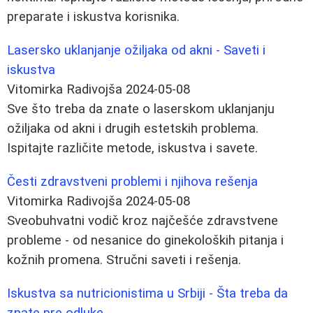
preparate i iskustva korisnika.
Lasersko uklanjanje ožiljaka od akni - Saveti i
iskustva
Vitomirka Radivojša
2024-05-08
Sve što treba da znate o laserskom uklanjanju
ožiljaka od akni i drugih estetskih problema.
Ispitajte različite metode, iskustva i savete.
Česti zdravstveni problemi i njihova rešenja
Vitomirka Radivojša
2024-05-08
Sveobuhvatni vodič kroz najčešće zdravstvene
probleme - od nesanice do ginekoloških pitanja i
kožnih promena. Stručni saveti i rešenja.
Iskustva sa nutricionistima u Srbiji - Šta treba da
znate pre odluke