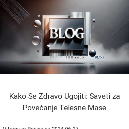
Kako Se Zdravo Ugojiti: Saveti za
Povećanje Telesne Mase
Vitomirka Radivojša
2024-06-27