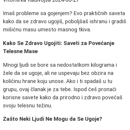
Imaš probleme sa gojenjem? Evo praktičnih saveta
kako da se zdravo ugojiš, poboljšaš ishranu i gradiš
mišićnu masu umesto masnog tkiva.
Kako Se Zdravo Ugojiti: Saveti za Povećanje
Telesne Mase
Mnogi ljudi se bore sa nedostatkom kilograma i
žele da se ugoje, ali ne uspevaju bez obzira na
količinu hrane koju unose. Ako i ti spadaš u tu
grupu, ovaj članak je za tebe. Ispod ćeš pronaći
korisne savete kako da prirodno i zdravo povećaš
svoju telesnu težinu.
Zašto Neki Ljudi Ne Mogu da Se Ugoje?