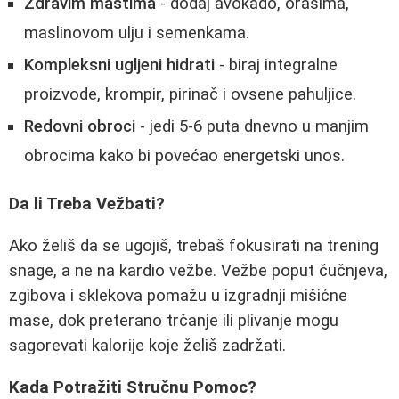
Zdravim mastima
- dodaj avokado, orasima,
maslinovom ulju i semenkama.
Kompleksni ugljeni hidrati
- biraj integralne
proizvode, krompir, pirinač i ovsene pahuljice.
Redovni obroci
- jedi 5-6 puta dnevno u manjim
obrocima kako bi povećao energetski unos.
Da li Treba Vežbati?
Ako želiš da se ugojiš, trebaš fokusirati na trening
snage, a ne na kardio vežbe. Vežbe poput čučnjeva,
zgibova i sklekova pomažu u izgradnji mišićne
mase, dok preterano trčanje ili plivanje mogu
sagorevati kalorije koje želiš zadržati.
Kada Potražiti Stručnu Pomoc?