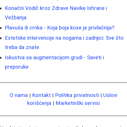
Konačni Vodič kroz Zdrave Navike Ishrane i
Vežbanja
Plavuša ili crnka - Koja boja kose je privlačnija?
Estetske intervencije na nogama i zadnjici: Sve što
treba da znate
Iskustva sa augmentacijom grudi - Saveti i
preporuke
O nama
|
Kontakt
|
Politika privatnosti
|
Uslovi
korišćenja
|
Marketinški servisi