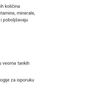
h količina
vitamine, minerale,
i poboljšavaju
u veoma tankih
ogije za isporuku