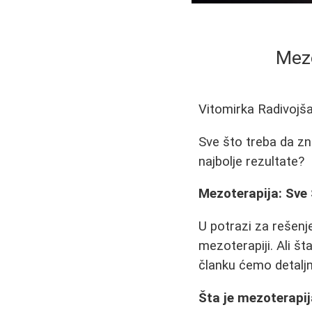
Mezo
Vitomirka Radivojš
Sve što treba da zna
najbolje rezultate?
Mezoterapija: Sve
U potrazi za rešenj
mezoterapiji. Ali št
članku ćemo detaljn
Šta je mezoterapi