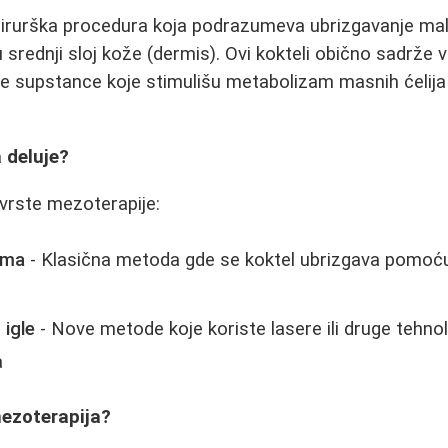
irurška procedura koja podrazumeva ubrizgavanje mali
u srednji sloj kože (dermis). Ovi kokteli obično sadrže 
ge supstance koje stimulišu metabolizam masnih ćelija 
 deluje?
vrste mezoterapije:
ama
- Klasična metoda gde se koktel ubrizgava pomoć
 igle
- Nove metode koje koriste lasere ili druge tehnol
a
mezoterapija?