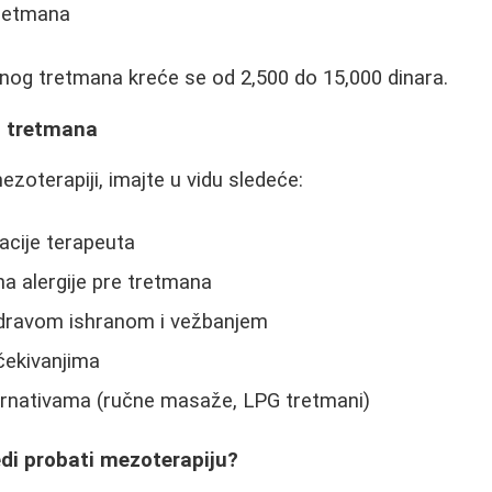
tretmana
nog tretmana kreće se od 2,500 do 15,000 dinara.
a tretmana
zoterapiji, imajte u vidu sledeće:
kacije terapeuta
na alergije pre tretmana
dravom ishranom i vežbanjem
očekivanjima
ernativama (ručne masaže, LPG tretmani)
redi probati mezoterapiju?