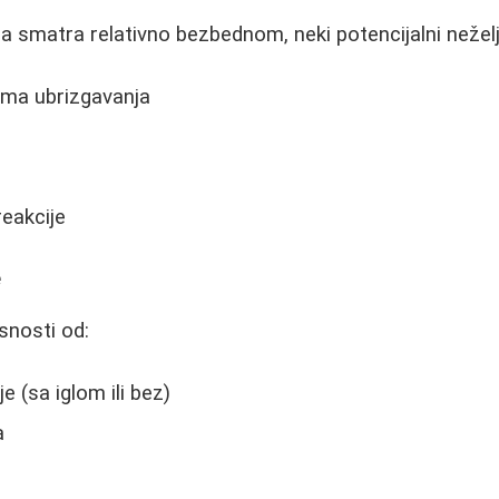
a smatra relativno bezbednom, neki potencijalni neželje
ma ubrizgavanja
o
reakcije
e
snosti od:
 (sa iglom ili bez)
a