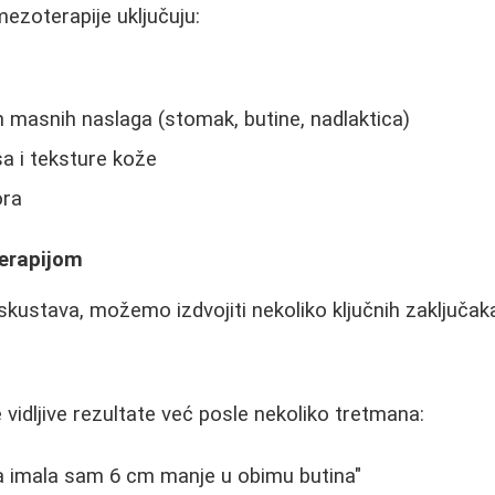
ezoterapije uključuju:
ih masnih naslaga (stomak, butine, nadlaktica)
a i teksture kože
ora
erapijom
skustava, možemo izdvojiti nekoliko ključnih zaključak
idljive rezultate već posle nekoliko tretmana:
a imala sam 6 cm manje u obimu butina"