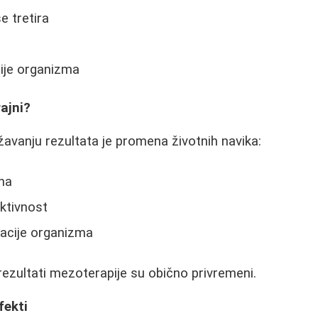
se tretira
cije organizma
rajni?
ržavanju rezultata je promena životnih navika:
na
ktivnost
tacije organizma
ezultati mezoterapije su obično privremeni.
fekti