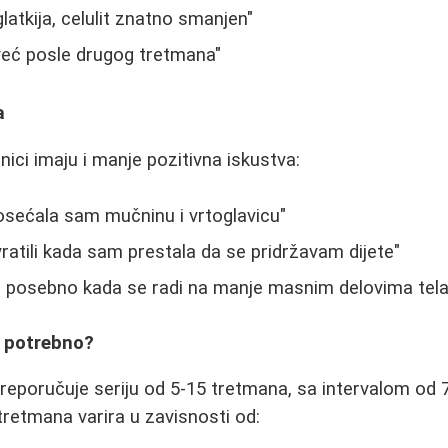
latkija, celulit znatno smanjen"
i već posle drugog tretmana"
a
ici imaju i manje pozitivna iskustva:
osećala sam mučninu i vrtoglavicu"
vratili kada sam prestala da se pridržavam dijete"
, posebno kada se radi na manje masnim delovima tela
e potrebno?
reporučuje seriju od 5-15 tretmana, sa intervalom od
tretmana varira u zavisnosti od: