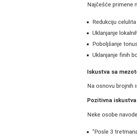
Najčešće primene m
Redukciju celulita
Uklanjanje lokaln
Poboljšanje tonus
Uklanjanje finih b
Iskustva sa mezot
Na osnovu brojnih i
Pozitivna iskustva
Neke osobe navode v
"Posle 3 tretman