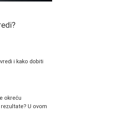
redi?
vredi i kako dobiti
se okreću
jne rezultate? U ovom