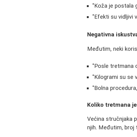
"Koža je postala g
"Efekti su vidljiv
Negativna iskustv
Međutim, neki korisn
"Posle tretmana 
"Kilogrami su se 
"Bolna procedura
Koliko tretmana j
Većina stručnjaka p
njih. Međutim, broj 