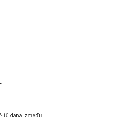
"
 7-10 dana između