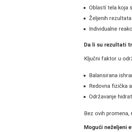
Oblastí tela koja 
Željenih rezultata
Individualne reak
Da li su rezultati t
Ključni faktor u od
Balansirana ishra
Redovna fizička a
Održavanje hidra
Bez ovih promena, r
Mogući neželjeni e