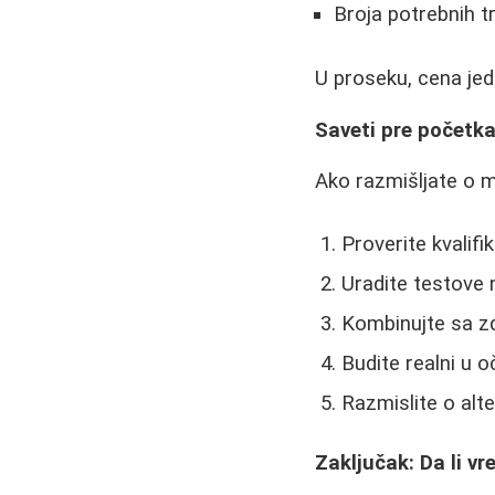
Broja potrebnih 
U proseku, cena jed
Saveti pre početk
Ako razmišljate o me
Proverite kvalifi
Uradite testove 
Kombinujte sa z
Budite realni u 
Razmislite o alt
Zaključak: Da li v