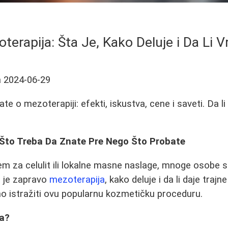
terapija: Šta Je, Kako Deluje i Da Li V
a
2024-06-29
te o mezoterapiji: efekti, iskustva, cene i saveti. Da li 
 Što Treba Da Znate Pre Nego Što Probate
em za celulit ili lokalne masne naslage, mnoge osobe 
a je zapravo
mezoterapija
, kako deluje i da li daje tra
o istražiti ovu popularnu kozmetičku proceduru.
ja?