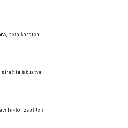
ora, beta-karoten
 Istražite iskustva
vi faktor zaštite i