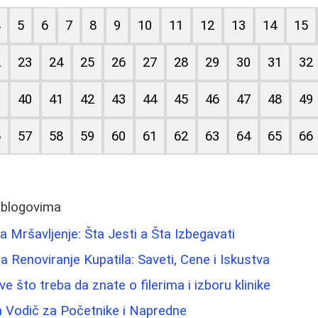
4
5
6
7
8
9
10
11
12
13
14
15
2
23
24
25
26
27
28
29
30
31
32
9
40
41
42
43
44
45
46
47
48
49
6
57
58
59
60
61
62
63
64
65
66
 blogovima
 Mršavljenje: Šta Jesti a Šta Izbegavati
 Renoviranje Kupatila: Saveti, Cene i Iskustva
ve što treba da znate o filerima i izboru klinike
n Vodič za Početnike i Napredne