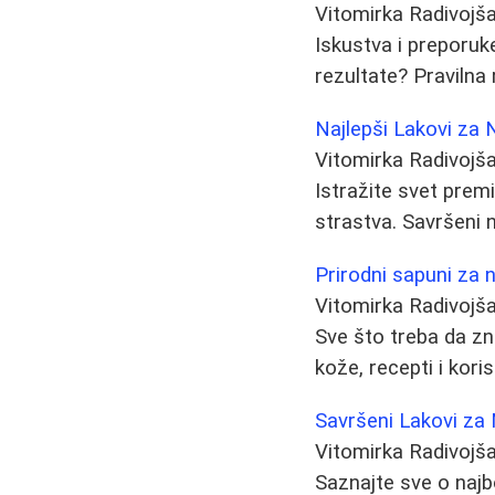
Vitomirka Radivojš
Iskustva i preporuk
rezultate? Pravilna 
Najlepši Lakovi za 
Vitomirka Radivojš
Istražite svet prem
strastva. Savršeni ni
Prirodni sapuni za 
Vitomirka Radivojš
Sve što treba da zn
kože, recepti i kori
Savršeni Lakovi za 
Vitomirka Radivojš
Saznajte sve o najb