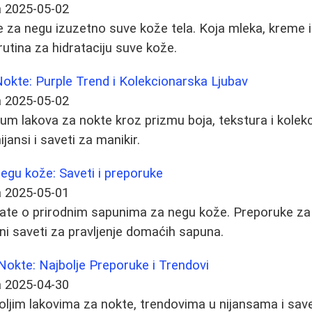
a
2025-05-02
e za negu izuzetno suve kože tela. Koja mleka, kreme i 
rutina za hidrataciju suve kože.
Nokte: Purple Trend i Kolekcionarska Ljubav
a
2025-05-02
ium lakova za nokte kroz prizmu boja, tekstura i kole
jansi i saveti za manikir.
negu kože: Saveti i preporuke
a
2025-05-01
ate o prirodnim sapunima za negu kože. Preporuke za r
sni saveti za pravljenje domaćih sapuna.
Nokte: Najbolje Preporuke i Trendovi
a
2025-04-30
oljim lakovima za nokte, trendovima u nijansama i sav