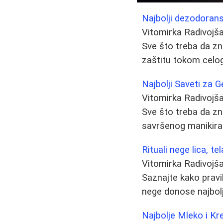
Najbolji dezodoransi
Vitomirka Radivojš
Sve što treba da zn
zaštitu tokom celog
Najbolji Saveti za 
Vitomirka Radivojš
Sve što treba da zn
savršenog manikira
Rituali nege lica, te
Vitomirka Radivojš
Saznajte kako pravil
nege donose najbolj
Najbolje Mleko i Kr