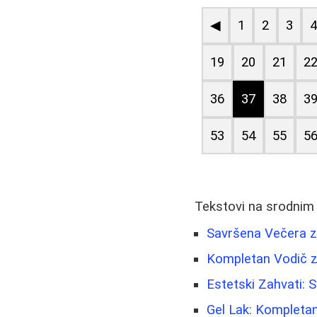
◀
1
2
3
19
20
21
2
36
37
38
3
53
54
55
5
Tekstovi na srodnim
Savršena Večera za
Kompletan Vodič za
Estetski Zahvati: S
Gel Lak: Kompleta