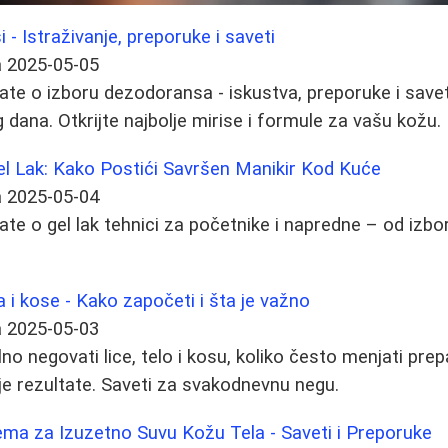
 - Istraživanje, preporuke i saveti
a
2025-05-05
ate o izboru dezodoransa - iskustva, preporuke i savet
 dana. Otkrijte najbolje mirise i formule za vašu kožu.
Gel Lak: Kako Postići Savršen Manikir Kod Kuće
a
2025-05-04
ate o gel lak tehnici za početnike i napredne – od izb
la i kose - Kako započeti i šta je važno
a
2025-05-03
no negovati lice, telo i kosu, koliko često menjati prepar
e rezultate. Saveti za svakodnevnu negu.
ema za Izuzetno Suvu Kožu Tela - Saveti i Preporuke