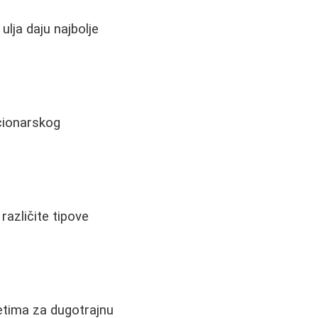
ulja daju najbolje
kcionarskog
azličite tipove
etima za dugotrajnu