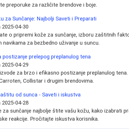
te preporuke za različite brendove i boje.
u za Sunčanje: Najbolji Saveti i Preparati
a
2025-04-30
ate o pripremi kože za sunčanje, izboru zaštitnih fakt
m navikama za bezbedno uživanje u suncu.
za postizanje prelepog preplanulog tena
a
2025-04-29
oizvode za brzo i efikasno postizanje preplanulog tena.
 Carroten, Collistar i drugim brendovima.
aštitu od sunca - Saveti i iskustva
a
2025-04-28
za sunčanje najbolje štite vašu kožu, kako izabrati pra
jske reakcije. Pročitajte iskustva korisnika.