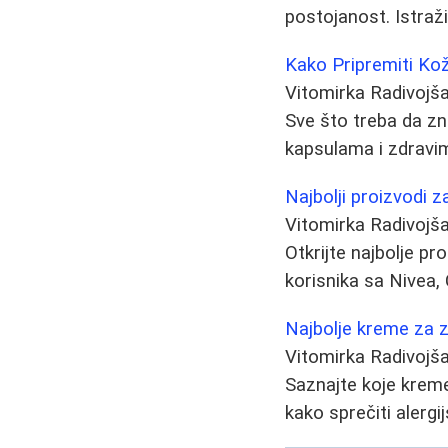
postojanost. Istraži
Kako Pripremiti Kož
Vitomirka Radivojš
Sve što treba da zn
kapsulama i zdravi
Najbolji proizvodi 
Vitomirka Radivojš
Otkrijte najbolje pr
korisnika sa Nivea,
Najbolje kreme za z
Vitomirka Radivojš
Saznajte koje kreme 
kako sprečiti alergi