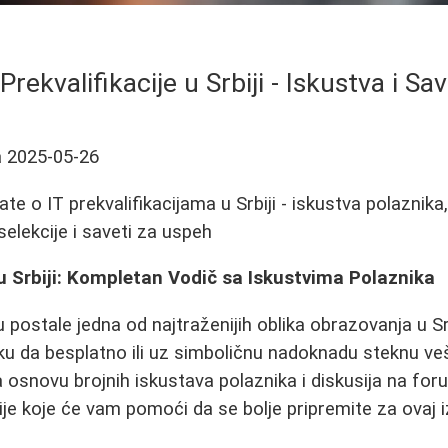
 Prekvalifikacije u Srbiji - Iskustva i Sav
a
2025-05-26
te o IT prekvalifikacijama u Srbiji - iskustva polaznika
 selekcije i saveti za uspeh
e u Srbiji: Kompletan Vodič sa Iskustvima Polaznika
su postale jedna od najtraženijih oblika obrazovanja u Sr
ku da besplatno ili uz simboličnu nadoknadu steknu ve
a osnovu brojnih iskustava polaznika i diskusija na for
ije koje će vam pomoći da se bolje pripremite za ovaj 