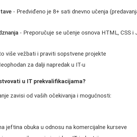
stave
- Predviđeno je 8+ sati dnevno učenja (predavan
dznanja
- Preporučuje se učenje osnova HTML, CSS i J
to više vežbati i praviti sopstvene projekte
eophodan za dalji napredak u IT-u
estvovati u IT prekvalifikacijama?
nje zavisi od vaših očekivanja i mogućnosti:
ma jeftina obuka u odnosu na komercijalne kurseve