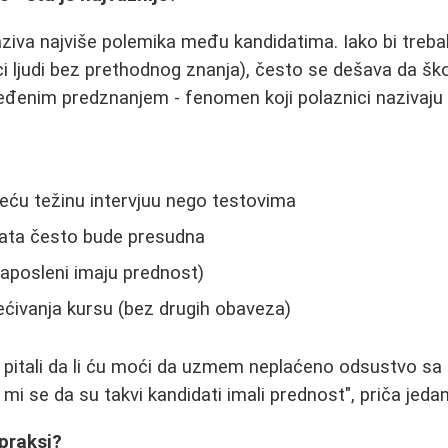
aziva najviše polemika među kandidatima. Iako bi trebal
uci ljudi bez prethodnog znanja), često se dešava da šk
đenim predznanjem - fenomen koji polaznici nazivaju "
eću težinu intervjuu nego testovima
data često bude presudna
aposleni imaju prednost)
ivanja kursu (bez drugih obaveza)
 pitali da li ću moći da uzmem neplaćeno odsustvo sa 
 mi se da su takvi kandidati imali prednost", priča jeda
 praksi?