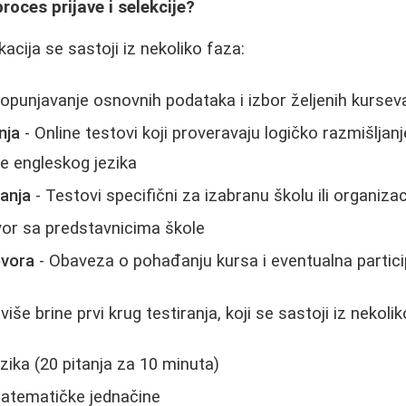
roces prijave i selekcije?
kacija se sastoji iz nekoliko faza:
opunjavanje osnovnih podataka i izbor željenih kursev
nja
- Online testovi koji proveravaju logičko razmišljan
je engleskog jezika
ranja
- Testovi specifični za izabranu školu ili organizac
or sa predstavnicima škole
ovora
- Obaveza o pohađanju kursa i eventualna partici
iše brine prvi krug testiranja, koji se sastoji iz nekolik
zika (20 pitanja za 10 minuta)
matematičke jednačine