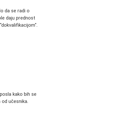
o da se radi o
ole daju prednost
dokvalifikacijom".
posla kako bih se
n od učesnika.