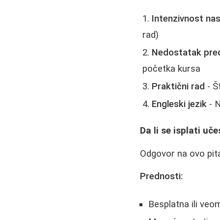
Intenzivnost na
rad)
Nedostatak pre
početka kursa
Praktični rad
- Š
Engleski jezik
- N
Da li se isplati uč
Odgovor na ovo pita
Prednosti:
Besplatna ili veo