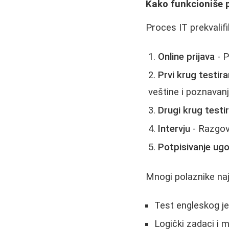
Kako funkcioniše p
Proces IT prekvalifi
Online prijava
- P
Prvi krug testira
veštine i poznavan
Drugi krug testi
Intervju
- Razgov
Potpisivanje ug
Mnogi polaznike najv
Test engleskog je
Logički zadaci i 