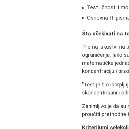
Test ličnosti i mo
Osnovna IT pism
Šta očekivati na 
Prema iskustvima po
ograničenja. Iako s
matematičke jednači
koncentraciju i brz
"Test je bio iscrpl
skoncentrisani i odm
Zanimljivo je da su 
proučiti prethodne 
Kriterijumi selekcij