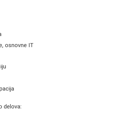
a
je, osnovne IT
iju
pacija
o delova: