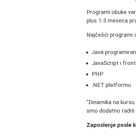
Programi obuke vari
plus 1-3 meseca pra
Najčešći programi o
Java programiran
JavaScript i fro
PHP
.NET platformu
"Dinamika na kursu j
smo dodatno raditi 
Zaposlenje posle k