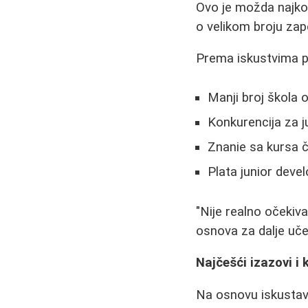
Ovo je možda najkon
o velikom broju zap
Prema iskustvima p
Manji broj škola
Konkurencija za j
Znanie sa kursa č
Plata junior deve
"Nije realno očekiv
osnova za dalje uče
Najčešći izazovi i 
Na osnovu iskustava