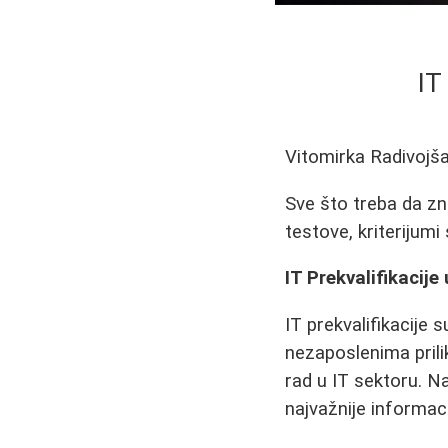
IT
Vitomirka Radivojš
Sve što treba da zna
testove, kriterijumi
IT Prekvalifikacij
IT prekvalifikacije 
nezaposlenima prili
rad u IT sektoru. N
najvažnije informac