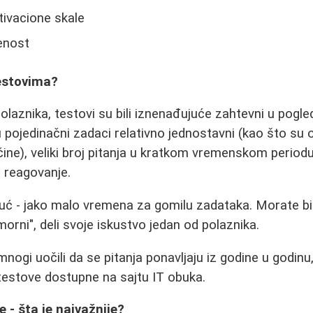
tivacione skale
enost
testovima?
laznika, testovi su bili iznenađujuće zahtevni u pog
u pojedinačni zadaci relativno jednostavni (kao što su
ne), veliki broj pitanja u kratkom vremenskom period
o reagovanje.
jujuć - jako malo vremena za gomilu zadataka. Morate bi
orni", deli svoje iskustvo jedan od polaznika.
mnogi uočili da se pitanja ponavljaju iz godine u godinu
testove dostupne na sajtu IT obuka.
e - šta je najvažnije?