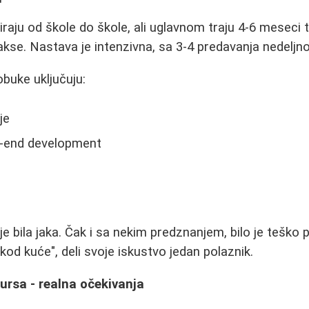
raju od škole do škole, ali uglavnom traju 4-6 meseci 
kse. Nastava je intenzivna, sa 3-4 predavanja nedeljno
buke uključuju:
je
nt-end development
e bila jaka. Čak i sa nekim predznanjem, bilo je teško p
kod kuće", deli svoje iskustvo jedan polaznik.
ursa - realna očekivanja