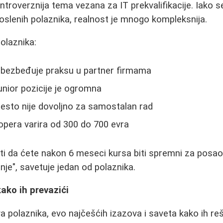
troverznija tema vezana za IT prekvalifikacije. Iako s
oslenih polaznika, realnost je mnogo kompleksnija.
olaznika:
 obezbeđuje praksu u partner firmama
unior pozicije je ogromna
esto nije dovoljno za samostalan rad
lopera varira od 300 do 700 evra
ati da ćete nakon 6 meseci kursa biti spremni za posa
nje", savetuje jedan od polaznika.
kako ih prevazići
 polaznika, evo najčešćih izazova i saveta kako ih reši