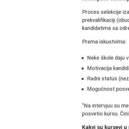
Proces selekcije iz
prekvalifikaciji (ob
kandidatima sa odre
Prema iskustvima:
Neke škole daju v
Motivacija kandi
Radni status (nez
Mogućnost posveć
"Na intervjuu su me
posvetio kursu. Čini
Kakvi su kursevi u