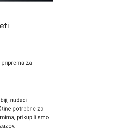
eti
, priprema za
biji, nudeći
štine potrebne za
umima, prikupili smo
izazov.