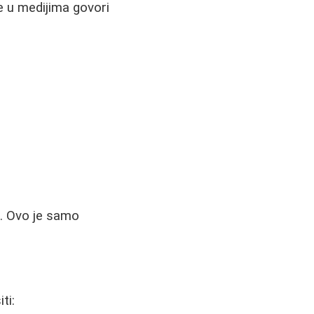
e u medijima govori
o. Ovo je samo
ti: