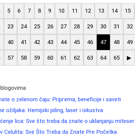
4
5
6
7
8
9
10
11
12
13
14
15
2
23
24
25
26
27
28
29
30
31
32
9
40
41
42
43
44
45
46
47
48
49
6
57
58
59
60
61
62
63
64
65
▶
 blogovima
ate o zelenom čaju: Priprema, beneficije i saveti
 ožiljaka: Hemijski piling, laser i iskustva
išćenje lica: Sve što treba da znate o uklanjanju mitese
 Celulita: Sve Što Treba da Znate Pre Početka