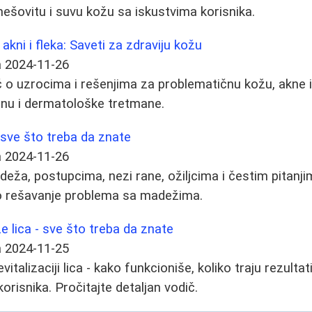
mešovitu i suvu kožu sa iskustvima korisnika.
akni i fleka: Saveti za zdraviju kožu
a
2024-11-26
o uzrocima i rešenjima za problematičnu kožu, akne i 
anu i dermatološke tretmane.
sve što treba da znate
a
2024-11-26
deža, postupcima, nezi rane, ožiljcima i čestim pitanji
o rešavanje problema sa madežima.
že lica - sve što treba da znate
a
2024-11-25
vitalizaciji lica - kako funkcioniše, koliko traju rezulta
korisnika. Pročitajte detaljan vodič.