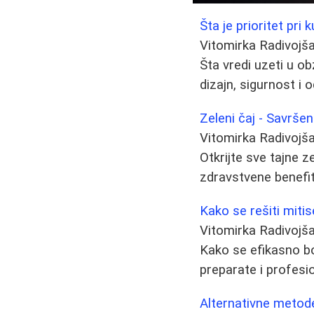
Šta je prioritet pri
Vitomirka Radivojš
Šta vredi uzeti u ob
dizajn, sigurnost i 
Zeleni čaj - Savršen
Vitomirka Radivojš
Otkrijte sve tajne z
zdravstvene benefi
Kako se rešiti mitis
Vitomirka Radivojš
Kako se efikasno bo
preparate i profesio
Alternativne metode 