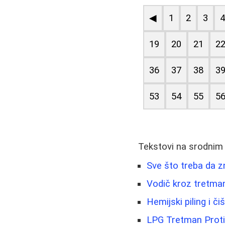
◀
1
2
3
19
20
21
2
36
37
38
3
53
54
55
5
Tekstovi na srodnim
Sve što treba da zn
Vodič kroz tretmane
Hemijski piling i č
LPG Tretman Protiv