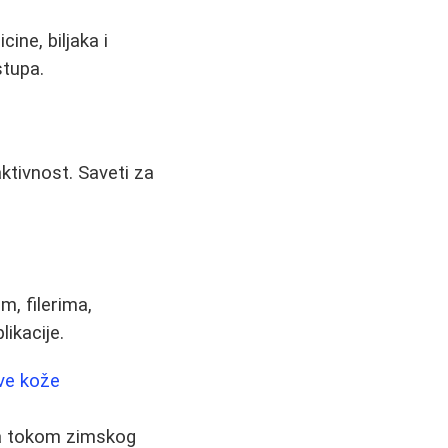
ine, biljaka i
stupa.
aktivnost. Saveti za
m, filerima,
ikacije.
uve kože
ica tokom zimskog