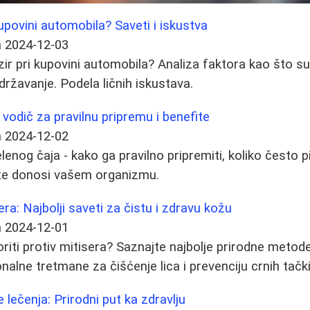
 kupovini automobila? Saveti i iskustva
a
2024-12-03
zir pri kupovini automobila? Analiza faktora kao što su
održavanje. Podela ličnih iskustava.
 vodič za pravilnu pripremu i benefite
a
2024-12-02
elenog čaja - kako ga pravilno pripremiti, koliko često pi
te donosi vašem organizmu.
era: Najbolji saveti za čistu i zdravu kožu
a
2024-12-01
riti protiv mitisera? Saznajte najbolje prirodne metod
nalne tretmane za čišćenje lica i prevenciju crnih tačk
lečenja: Prirodni put ka zdravlju