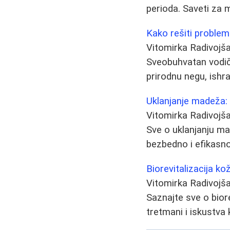
perioda. Saveti za 
Kako rešiti problem 
Vitomirka Radivojš
Sveobuhvatan vodič 
prirodnu negu, ishr
Uklanjanje madeža: 
Vitomirka Radivojš
Sve o uklanjanju ma
bezbedno i efikasn
Biorevitalizacija ko
Vitomirka Radivojš
Saznajte sve o biore
tretmani i iskustva 