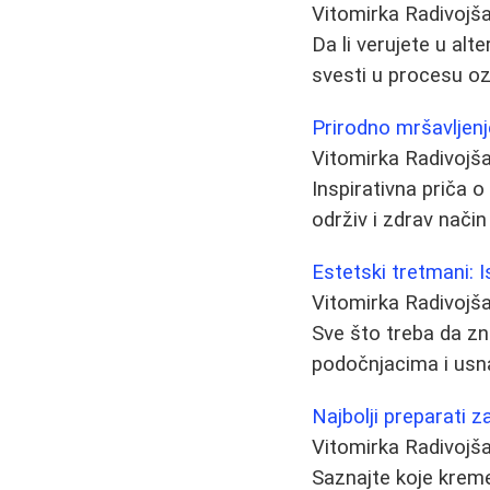
Vitomirka Radivojš
Da li verujete u alt
svesti u procesu oz
Prirodno mršavljenj
Vitomirka Radivojš
Inspirativna priča o
održiv i zdrav način
Estetski tretmani: I
Vitomirka Radivojš
Sve što treba da zn
podočnjacima i usna
Najbolji preparati z
Vitomirka Radivojš
Saznajte koje kreme,