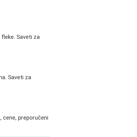
fleke. Saveti za
ma. Saveti za
ti, cene, preporučeni