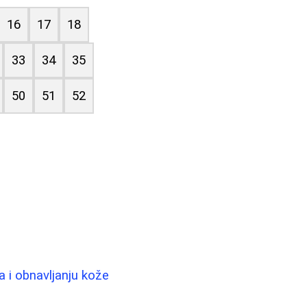
16
17
18
33
34
35
50
51
52
ra i obnavljanju kože