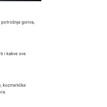
 potrošnja goriva,
ti i kakve sve
e, kozmetičke
ica.