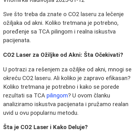
Sve što treba da znate o CO2 laseru za lečenje
ožiljaka od akni. Koliko tretmana je potrebno,
poređenje sa TCA pilingom i realna iskustva
pacijenata.
CO2 Laser za Ožiljke od Akni: Šta Očekivati?
U potrazi za rešenjem za ožiljke od akni, mnogi se
okreću CO2 laseru. Ali koliko je zapravo efikasan?
Koliko tretmana je potrebno i kako se porede
rezultati sa TCA
pilingom
? U ovom članku
analiziramo iskustva pacijenata i pružamo realan
uvid u ovu popularnu metodu.
Šta je CO2 Laser i Kako Deluje?