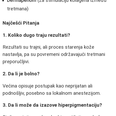
Dermapenom
(za stimulaciju kolagena između
tretmana)
Najčešći Pitanja
1. Koliko dugo traju rezultati?
Rezultati su trajni, ali proces starenja kože
nastavlja, pa su povremeni održavajući tretmani
preporučljivi.
2. Da li je bolno?
Većina opisuje postupak kao neprijatan ali
podnošljiv, posebno sa lokalnom anestezijom.
3. Da li može da izazove hiperpigmentaciju?