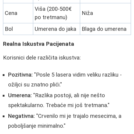
Viša (200-500€
Cena
Niža
po tretmanu)
Bol
Umerena do jaka
Blaga do umerena
Realna Iskustva Pacijenata
Korisnici dele različita iskustva:
Pozitivna:
"Posle 5 lasera vidim veliku razliku -
ožiljci su znatno plići."
Umerena:
"Razlika postoji, ali nije nešto
spektakularno. Trebaće mi još tretmana."
Negativna:
"Crvenilo mi je trajalo mesecima, a
poboljšanje minimalno."