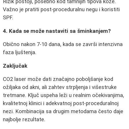
Rizik postoji, posebno kod tamnijih tipova kože.
Važno je pratiti post-proceduralnu negu i koristiti
SPF.
4. Kada se može nastaviti sa šminkanjem?
Obično nakon 7-10 dana, kada se završi intenzivna
faza ljuštenja.
Zaključak
CO2 laser može dati značajno poboljšanje kod
ožiljaka od akni, ali zahtev strpljenja i višestruke
tretmane. Ključ uspeha leži u realnim očekivanjima,
kvalitetnoj klinici i adekvatnoj post-proceduralnoj
nezi. Kombinacija sa drugim metodama često daje
najbolje rezultate.