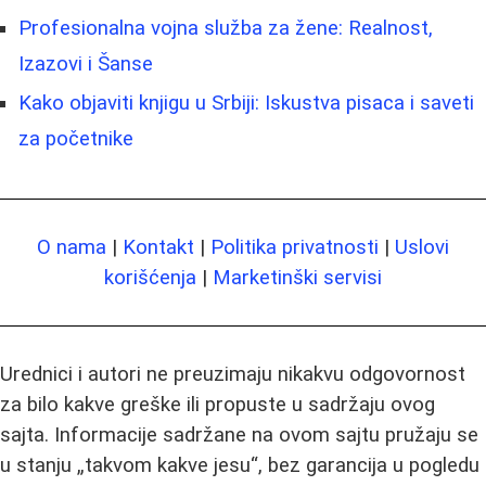
Profesionalna vojna služba za žene: Realnost,
Izazovi i Šanse
Kako objaviti knjigu u Srbiji: Iskustva pisaca i saveti
za početnike
O nama
|
Kontakt
|
Politika privatnosti
|
Uslovi
korišćenja
|
Marketinški servisi
Urednici i autori ne preuzimaju nikakvu odgovornost
za bilo kakve greške ili propuste u sadržaju ovog
sajta. Informacije sadržane na ovom sajtu pružaju se
u stanju „takvom kakve jesu“, bez garancija u pogledu