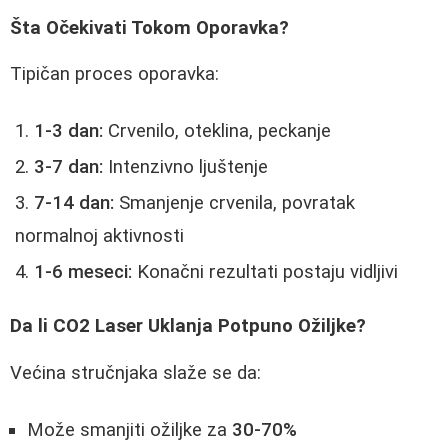
Šta Očekivati Tokom Oporavka?
Tipičan proces oporavka:
1-3 dan:
Crvenilo, oteklina, peckanje
3-7 dan:
Intenzivno ljuštenje
7-14 dan:
Smanjenje crvenila, povratak
normalnoj aktivnosti
1-6 meseci:
Konačni rezultati postaju vidljivi
Da li CO2 Laser Uklanja Potpuno Ožiljke?
Većina stručnjaka slaže se da:
Može smanjiti ožiljke za
30-70%