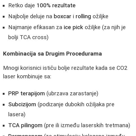
Retko daje
100% rezultate
Najbolje deluje na
boxcar
i
rolling
ožiljke
Najmanje efikasan za
ice pick
ožiljke (za njih je
bolji TCA cross)
Kombinacija sa Drugim Procedurama
Mnogi korisnici ističu bolje rezultate kada se CO2
laser kombinuje sa:
PRP terapijom
(ubrzava zarastanje)
Subcizijom
(podizanje dubokih ožiljaka pre
lasera)
TCA pilingom
(pre ili između laserskih tretmana)