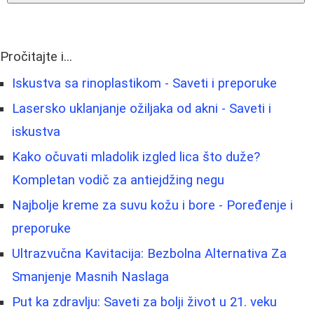
Pročitajte i...
Iskustva sa rinoplastikom - Saveti i preporuke
Lasersko uklanjanje ožiljaka od akni - Saveti i
iskustva
Kako očuvati mladolik izgled lica što duže?
Kompletan vodič za antiejdžing negu
Najbolje kreme za suvu kožu i bore - Poređenje i
preporuke
Ultrazvučna Kavitacija: Bezbolna Alternativa Za
Smanjenje Masnih Naslaga
Put ka zdravlju: Saveti za bolji život u 21. veku