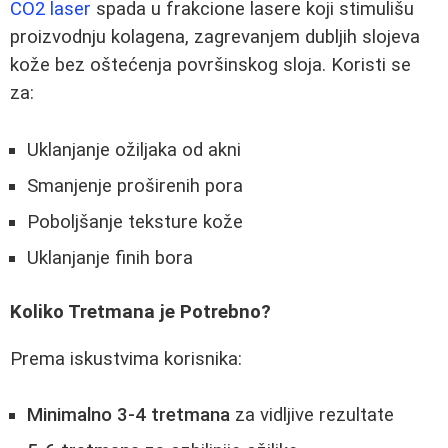
CO2 laser
spada u frakcione lasere koji stimulišu
proizvodnju kolagena, zagrevanjem dubljih slojeva
kože bez oštećenja površinskog sloja. Koristi se
za:
Uklanjanje ožiljaka od akni
Smanjenje proširenih pora
Poboljšanje teksture kože
Uklanjanje finih bora
Koliko Tretmana je Potrebno?
Prema iskustvima korisnika:
Minimalno 3-4 tretmana
za vidljive rezultate