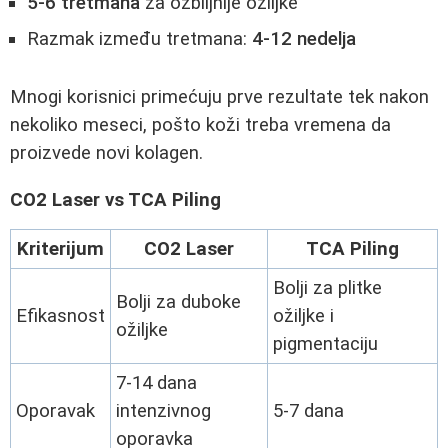
5-6 tretmana
za ozbiljnije ožiljke
Razmak između tretmana:
4-12 nedelja
Mnogi korisnici primećuju prve rezultate tek nakon
nekoliko meseci, pošto koži treba vremena da
proizvede novi kolagen.
CO2 Laser vs TCA Piling
Kriterijum
CO2 Laser
TCA Piling
Bolji za plitke
Bolji za duboke
Efikasnost
ožiljke i
ožiljke
pigmentaciju
7-14 dana
Oporavak
intenzivnog
5-7 dana
oporavka