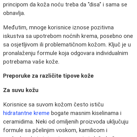
principom da koža noću treba da "disa" i sama se
obnavlja.
Međutim, mnoge korisnice iznose pozitivna
iskustva sa upotrebom noćnih krema, posebno one
sa osjetljivom ili problematičnom kožom. Ključ je u
pronalaženju formule koja odgovara individualnim
potrebama vaše kože.
Preporuke za različite tipove kože
Za suvu kožu
Korisnice sa suvom kožom često ističu
hidratantne kreme
bogate masnim kiselinama i
ceramidima. Neki od omiljenih proizvoda uključuju
formule sa pčelinjim voskom, kamilicom i