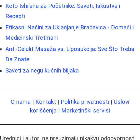
Keto Ishrana za Početnike: Saveti, Iskustva i
Recepti
Efikasni Načini za Uklanjanje Bradavica - Domaći i
Medicinski Tretmani
Anti-Celulit Masaža vs. Liposukcija: Sve Što Treba
Da Znate
Saveti za negu kućnih biljaka
O nama
|
Kontakt
|
Politika privatnosti
|
Uslovi
korišćenja
|
Marketinški servisi
Urednici i autori ne preuzimaju nikakvu odgovornost