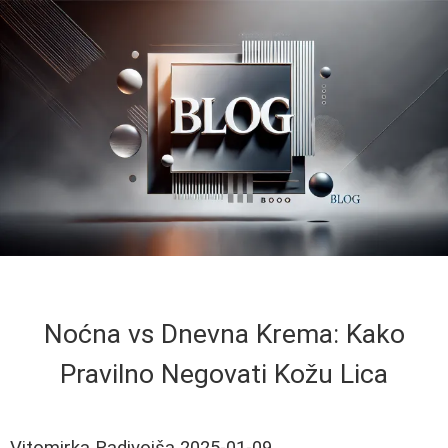
Noćna vs Dnevna Krema: Kako
Pravilno Negovati Kožu Lica
Vitomirka Radivojša
2025-01-09