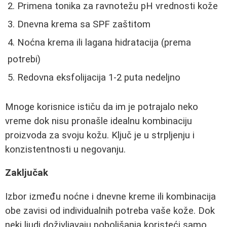
Primena tonika za ravnotežu pH vrednosti kože
Dnevna krema sa SPF zaštitom
Noćna krema ili lagana hidratacija (prema
potrebi)
Redovna eksfolijacija 1-2 puta nedeljno
Mnoge korisnice ističu da im je potrajalo neko
vreme dok nisu pronašle idealnu kombinaciju
proizvoda za svoju kožu. Ključ je u strpljenju i
konzistentnosti u negovanju.
Zaključak
Izbor između noćne i dnevne kreme ili kombinacija
obe zavisi od individualnih potreba vaše kože. Dok
neki ljudi doživljavaju poboljšanja koristeći samo