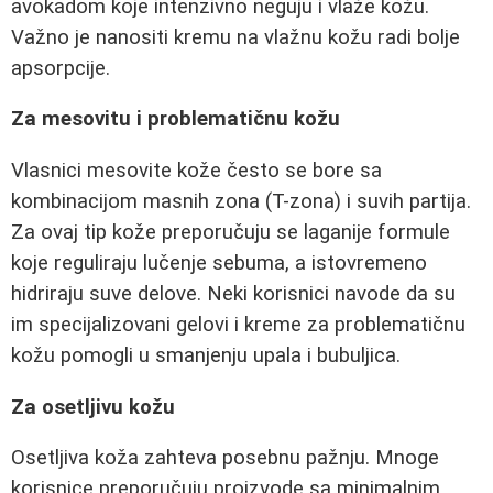
avokadom koje intenzivno neguju i vlaže kožu.
Važno je nanositi kremu na vlažnu kožu radi bolje
apsorpcije.
Za mesovitu i problematičnu kožu
Vlasnici mesovite kože često se bore sa
kombinacijom masnih zona (T-zona) i suvih partija.
Za ovaj tip kože preporučuju se laganije formule
koje reguliraju lučenje sebuma, a istovremeno
hidriraju suve delove. Neki korisnici navode da su
im specijalizovani gelovi i kreme za problematičnu
kožu pomogli u smanjenju upala i bubuljica.
Za osetljivu kožu
Osetljiva koža zahteva posebnu pažnju. Mnoge
korisnice preporučuju proizvode sa minimalnim