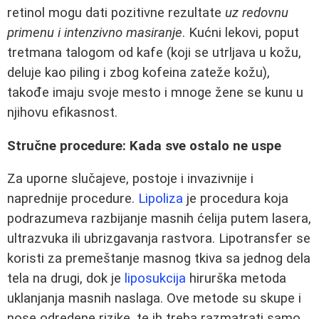
retinol mogu dati pozitivne rezultate
uz redovnu
primenu i intenzivno masiranje
. Kućni lekovi, poput
tretmana talogom od kafe (koji se utrljava u kožu,
deluje kao piling i zbog kofeina zateže kožu),
takođe imaju svoje mesto i mnoge žene se kunu u
njihovu efikasnost.
Stručne procedure: Kada sve ostalo ne uspe
Za uporne slučajeve, postoje i invazivnije i
naprednije procedure.
Lipoliza
je procedura koja
podrazumeva razbijanje masnih ćelija putem lasera,
ultrazvuka ili ubrizgavanja rastvora. Lipotransfer se
koristi za premeštanje masnog tkiva sa jednog dela
tela na drugi, dok je
liposukcija
hirurška metoda
uklanjanja masnih naslaga. Ove metode su skupe i
nose odredene rizike, te ih treba razmatrati samo