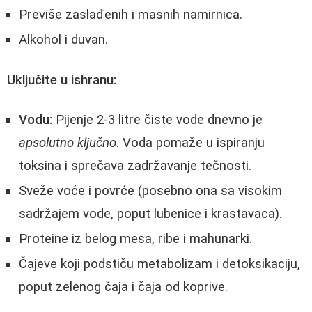
Previše zaslađenih i masnih namirnica.
Alkohol i duvan.
Uključite u ishranu:
Vodu:
Pijenje 2-3 litre čiste vode dnevno je
apsolutno ključno
. Voda pomaže u ispiranju
toksina i sprečava zadržavanje tečnosti.
Sveže voće i povrće (posebno ona sa visokim
sadržajem vode, poput lubenice i krastavaca).
Proteine iz belog mesa, ribe i mahunarki.
Čajeve koji podstiču metabolizam i detoksikaciju,
poput zelenog čaja i čaja od koprive.