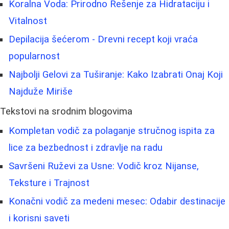
Koralna Voda: Prirodno Rešenje za Hidrataciju i
Vitalnost
Depilacija šećerom - Drevni recept koji vraća
popularnost
Najbolji Gelovi za Tuširanje: Kako Izabrati Onaj Koji
Najduže Miriše
Tekstovi na srodnim blogovima
Kompletan vodič za polaganje stručnog ispita za
lice za bezbednost i zdravlje na radu
Savršeni Ruževi za Usne: Vodič kroz Nijanse,
Teksture i Trajnost
Konačni vodič za medeni mesec: Odabir destinacije
i korisni saveti