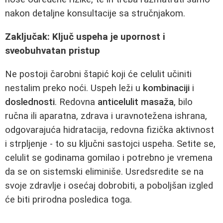
nakon detaljne konsultacije sa stručnjakom.
Zaključak: Ključ uspeha je upornost i
sveobuhvatan pristup
Ne postoji čarobni štapić koji će celulit učiniti
nestalim preko noći. Uspeh leži u
kombinaciji
i
doslednosti
. Redovna
anticelulit masaža
, bilo
ručna ili aparatna, zdrava i uravnotežena ishrana,
odgovarajuća hidratacija, redovna fizička aktivnost
i strpljenje - to su ključni sastojci uspeha. Setite se,
celulit se godinama gomilao i potrebno je vremena
da se on sistemski eliminiše. Usredsredite se na
svoje zdravlje i osećaj dobrobiti, a poboljšan izgled
će biti prirodna posledica toga.