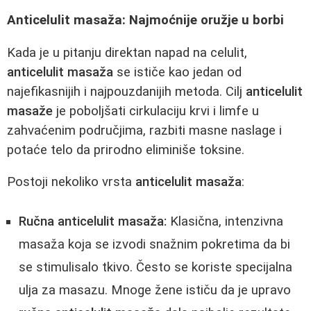
Anticelulit masaža: Najmoćnije oružje u borbi
Kada je u pitanju direktan napad na celulit,
anticelulit masaža
se ističe kao jedan od
najefikasnijih i najpouzdanijih metoda. Cilj
anticelulit
masaže
je poboljšati cirkulaciju krvi i limfe u
zahvaćenim područjima, razbiti masne naslage i
potaće telo da prirodno eliminiše toksine.
Postoji nekoliko vrsta
anticelulit masaža
:
Ručna anticelulit masaža:
Klasična, intenzivna
masaža koja se izvodi snažnim pokretima da bi
se stimulisalo tkivo. Često se koriste specijalna
ulja za masazu. Mnoge žene ističu da je upravo