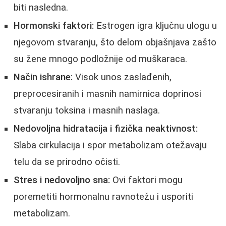
biti nasledna.
Hormonski faktori:
Estrogen igra ključnu ulogu u
njegovom stvaranju, što delom objašnjava zašto
su žene mnogo podložnije od muškaraca.
Način ishrane:
Visok unos zaslađenih,
preprocesiranih i masnih namirnica doprinosi
stvaranju toksina i masnih naslaga.
Nedovoljna hidratacija i fizička neaktivnost:
Slaba cirkulacija i spor metabolizam otežavaju
telu da se prirodno očisti.
Stres i nedovoljno sna:
Ovi faktori mogu
poremetiti hormonalnu ravnotežu i usporiti
metabolizam.