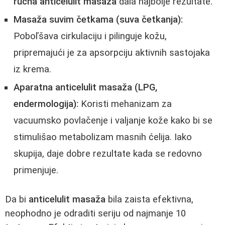
ručna anticelulit masaža
dala najbolje rezultate.
Masaža suvim četkama (suva četkanja):
Poboľšava cirkulaciju i pilinguje kožu,
pripremajući je za apsorpciju aktivnih sastojaka
iz krema.
Aparatna anticelulit masaža (LPG,
endermologija):
Koristi mehanizam za
vacuumsko povlačenje i valjanje kože kako bi se
stimulišao metabolizam masnih ćelija. Iako
skupija, daje dobre rezultate kada se redovno
primenjuje.
Da bi
anticelulit masaža
bila zaista efektivna,
neophodno je odraditi seriju od najmanje 10