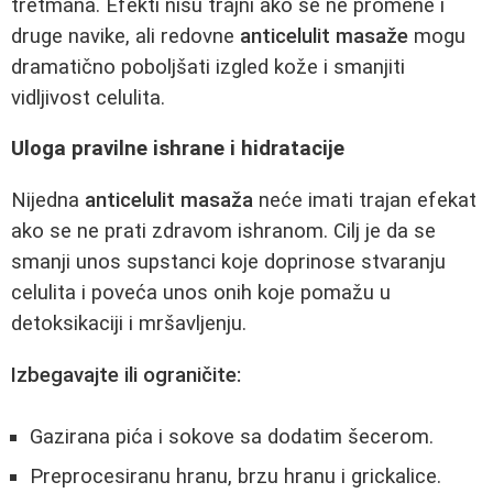
tretmana. Efekti nisu trajni ako se ne promene i
druge navike, ali redovne
anticelulit masaže
mogu
dramatično poboljšati izgled kože i smanjiti
vidljivost celulita.
Uloga pravilne ishrane i hidratacije
Nijedna
anticelulit masaža
neće imati trajan efekat
ako se ne prati zdravom ishranom. Cilj je da se
smanji unos supstanci koje doprinose stvaranju
celulita i poveća unos onih koje pomažu u
detoksikaciji i mršavljenju.
Izbegavajte ili ograničite:
Gazirana pića i sokove sa dodatim šecerom.
Preprocesiranu hranu, brzu hranu i grickalice.