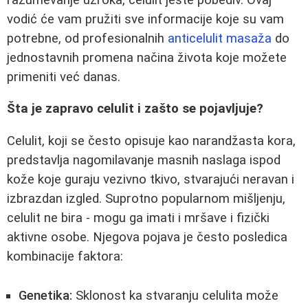
vodić će vam pružiti sve informacije koje su vam
potrebne, od profesionalnih
anticelulit masaža
do
jednostavnih promena načina života koje možete
primeniti već danas.
Šta je zapravo celulit i zašto se pojavljuje?
Celulit, koji se često opisuje kao narandžasta kora,
predstavlja nagomilavanje masnih naslaga ispod
kože koje guraju vezivno tkivo, stvarajući neravan i
izbrazdan izgled. Suprotno popularnom mišljenju,
celulit ne bira - mogu ga imati i mršave i fizički
aktivne osobe. Njegova pojava je često posledica
kombinacije faktora:
Genetika:
Sklonost ka stvaranju celulita može