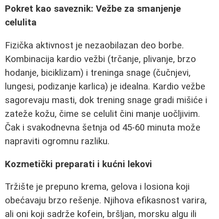
Pokret kao saveznik: Vežbe za smanjenje
celulita
Fizička aktivnost je nezaobilazan deo borbe.
Kombinacija kardio vežbi (trčanje, plivanje, brzo
hodanje, biciklizam) i treninga snage (čučnjevi,
lungesi, podizanje karlica) je idealna. Kardio vežbe
sagorevaju masti, dok trening snage gradi mišiće i
zateže kožu, čime se celulit čini manje uočljivim.
Čak i svakodnevna šetnja od 45-60 minuta može
napraviti ogromnu razliku.
Kozmetički preparati i kućni lekovi
Tržište je prepuno krema, gelova i losiona koji
obećavaju brzo rešenje. Njihova efikasnost varira,
ali oni koji sadrže kofein, bršljan, morsku algu ili