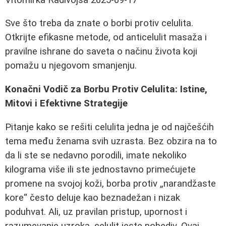
Sve što treba da znate o borbi protiv celulita.
Otkrijte efikasne metode, od anticelulit masaža i
pravilne ishrane do saveta o načinu života koji
pomažu u njegovom smanjenju.
Konačni Vodič za Borbu Protiv Celulita: Istine,
Mitovi i Efektivne Strategije
Pitanje kako se rešiti celulita jedna je od najčešćih
tema među ženama svih uzrasta. Bez obzira na to
da li ste se nedavno porodili, imate nekoliko
kilograma više ili ste jednostavno primećujete
promene na svojoj koži, borba protiv „narandžaste
kore“ često deluje kao beznadežan i nizak
poduhvat. Ali, uz pravilan pristup, upornost i
razumevanje uzroka, celulit jeste pobediv. Ovaj