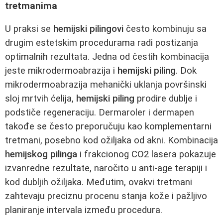
tretmanima
U praksi se
hemijski pilingovi
često kombinuju sa
drugim estetskim procedurama radi postizanja
optimalnih rezultata. Jedna od čestih kombinacija
jeste mikrodermoabrazija i
hemijski piling
. Dok
mikrodermoabrazija mehanički uklanja površinski
sloj mrtvih ćelija,
hemijski piling
prodire dublje i
podstiče regeneraciju. Dermaroler i dermapen
takođe se često preporučuju kao komplementarni
tretmani, posebno kod ožiljaka od akni. Kombinacija
hemijskog pilinga
i frakcionog CO2 lasera pokazuje
izvanredne rezultate, naročito u anti-age terapiji i
kod dubljih ožiljaka. Međutim, ovakvi tretmani
zahtevaju preciznu procenu stanja kože i pažljivo
planiranje intervala između procedura.