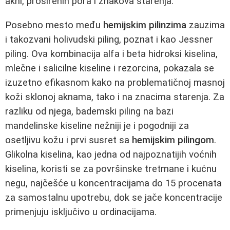
akni, proširenih pora i znakova starenja.
Posebno mesto među
hemijskim pilinzima
zauzima
i takozvani holivudski piling, poznat i kao Jessner
piling. Ova kombinacija alfa i beta hidroksi kiselina,
mlečne i salicilne kiseline i rezorcina, pokazala se
izuzetno efikasnom kako na problematičnoj masnoj
koži sklonoj aknama, tako i na znacima starenja. Za
razliku od njega, bademski piling na bazi
mandelinske kiseline nežniji je i pogodniji za
osetljivu kožu i prvi susret sa
hemijskim pilingom
.
Glikolna kiselina, kao jedna od najpoznatijih voćnih
kiselina, koristi se za površinske tretmane i kućnu
negu, najčešće u koncentracijama do 15 procenata
za samostalnu upotrebu, dok se jače koncentracije
primenjuju isključivo u ordinacijama.