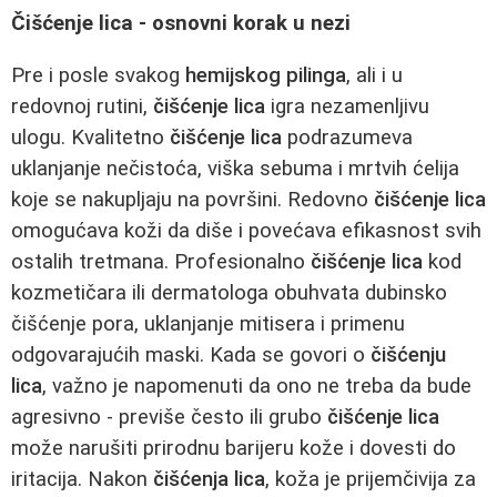
Čišćenje lica - osnovni korak u nezi
Pre i posle svakog
hemijskog pilinga
, ali i u
redovnoj rutini,
čišćenje lica
igra nezamenljivu
ulogu. Kvalitetno
čišćenje lica
podrazumeva
uklanjanje nečistoća, viška sebuma i mrtvih ćelija
koje se nakupljaju na površini. Redovno
čišćenje lica
omogućava koži da diše i povećava efikasnost svih
ostalih tretmana. Profesionalno
čišćenje lica
kod
kozmetičara ili dermatologa obuhvata dubinsko
čišćenje pora, uklanjanje mitisera i primenu
odgovarajućih maski. Kada se govori o
čišćenju
lica
, važno je napomenuti da ono ne treba da bude
agresivno - previše često ili grubo
čišćenje lica
može narušiti prirodnu barijeru kože i dovesti do
iritacija. Nakon
čišćenja lica
, koža je prijemčivija za