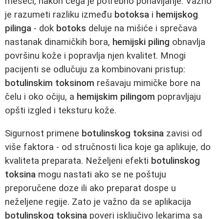
meseci, nakon čega je potrebno ponavljanje. Važno
je razumeti razliku između
botoksa
i
hemijskog
pilinga
- dok
botoks
deluje na mišiće i sprečava
nastanak dinamičkih bora,
hemijski piling
obnavlja
površinu kože i popravlja njen kvalitet. Mnogi
pacijenti se odlučuju za kombinovani pristup:
botulinskim toksinom
rešavaju mimičke bore na
čelu i oko očiju, a
hemijskim pilingom
popravljaju
opšti izgled i teksturu kože.
Sigurnost primene
botulinskog toksina
zavisi od
više faktora - od stručnosti lica koje ga aplikuje, do
kvaliteta preparata. Neželjeni efekti
botulinskog
toksina
mogu nastati ako se ne poštuju
preporučene doze ili ako preparat dospe u
neželjene regije. Zato je važno da se aplikacija
botulinskog toksina
poveri isključivo lekarima sa