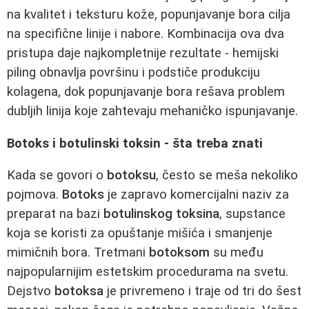
na kvalitet i teksturu kože, popunjavanje bora cilja
na specifične linije i nabore. Kombinacija ova dva
pristupa daje najkompletnije rezultate - hemijski
piling obnavlja površinu i podstiče produkciju
kolagena, dok popunjavanje bora rešava problem
dubljih linija koje zahtevaju mehaničko ispunjavanje.
Botoks i botulinski toksin - šta treba znati
Kada se govori o
botoksu
, često se meša nekoliko
pojmova.
Botoks
je zapravo komercijalni naziv za
preparat na bazi
botulinskog toksina
, supstance
koja se koristi za opuštanje mišića i smanjenje
mimičnih bora. Tretmani
botoksom
su među
najpopularnijim estetskim procedurama na svetu.
Dejstvo
botoksa
je privremeno i traje od tri do šest