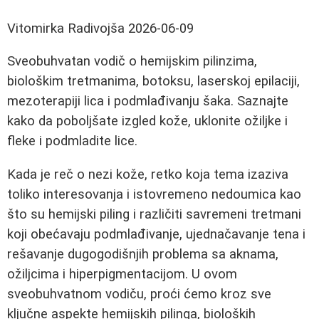
Vitomirka Radivojša
2026-06-09
Sveobuhvatan vodič o hemijskim pilinzima,
biološkim tretmanima, botoksu, laserskoj epilaciji,
mezoterapiji lica i podmlađivanju šaka. Saznajte
kako da poboljšate izgled kože, uklonite ožiljke i
fleke i podmladite lice.
Kada je reč o nezi kože, retko koja tema izaziva
toliko interesovanja i istovremeno nedoumica kao
što su hemijski piling i različiti savremeni tretmani
koji obećavaju podmlađivanje, ujednačavanje tena i
rešavanje dugogodišnjih problema sa aknama,
ožiljcima i hiperpigmentacijom. U ovom
sveobuhvatnom vodiču, proći ćemo kroz sve
ključne aspekte hemijskih pilinga, bioloških