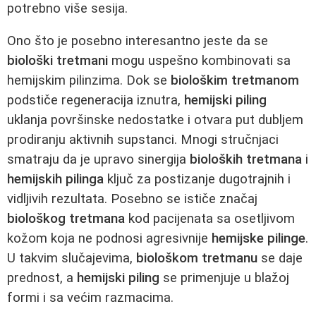
potrebno više sesija.
Ono što je posebno interesantno jeste da se
biološki tretmani
mogu uspešno kombinovati sa
hemijskim pilinzima. Dok se
biološkim tretmanom
podstiče regeneracija iznutra,
hemijski piling
uklanja površinske nedostatke i otvara put dubljem
prodiranju aktivnih supstanci. Mnogi stručnjaci
smatraju da je upravo sinergija
bioloških tretmana
i
hemijskih pilinga
ključ za postizanje dugotrajnih i
vidljivih rezultata. Posebno se ističe značaj
biološkog tretmana
kod pacijenata sa osetljivom
kožom koja ne podnosi agresivnije
hemijske pilinge
.
U takvim slučajevima,
biološkom tretmanu
se daje
prednost, a
hemijski piling
se primenjuje u blažoj
formi i sa većim razmacima.