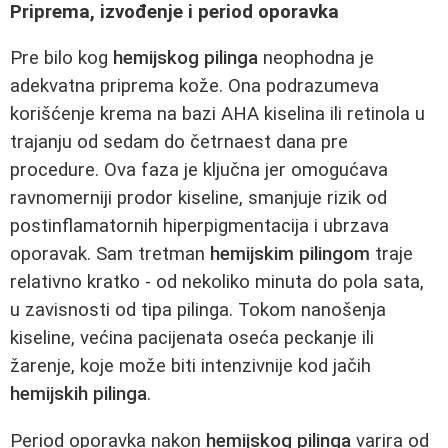
Priprema, izvođenje i period oporavka
Pre bilo kog
hemijskog pilinga
neophodna je
adekvatna priprema kože. Ona podrazumeva
korišćenje krema na bazi AHA kiselina ili retinola u
trajanju od sedam do četrnaest dana pre
procedure. Ova faza je ključna jer omogućava
ravnomerniji prodor kiseline, smanjuje rizik od
postinflamatornih hiperpigmentacija i ubrzava
oporavak. Sam tretman
hemijskim pilingom
traje
relativno kratko - od nekoliko minuta do pola sata,
u zavisnosti od tipa pilinga. Tokom nanošenja
kiseline, većina pacijenata oseća peckanje ili
žarenje, koje može biti intenzivnije kod jačih
hemijskih pilinga
.
Period oporavka nakon
hemijskog pilinga
varira od