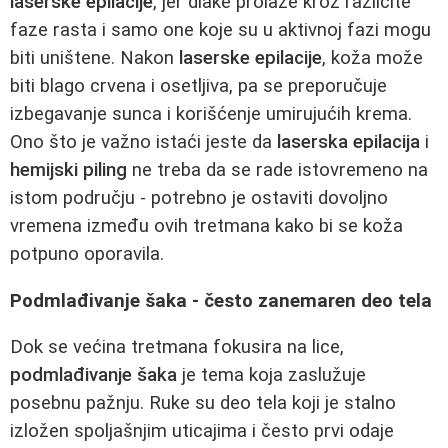
laserske epilacije
, jer dlake prolaze kroz različite
faze rasta i samo one koje su u aktivnoj fazi mogu
biti uništene. Nakon
laserske epilacije
, koža može
biti blago crvena i osetljiva, pa se preporučuje
izbegavanje sunca i korišćenje umirujućih krema.
Ono što je važno istaći jeste da
laserska epilacija
i
hemijski piling
ne treba da se rade istovremeno na
istom području - potrebno je ostaviti dovoljno
vremena između ovih tretmana kako bi se koža
potpuno oporavila.
Podmlađivanje šaka - često zanemaren deo tela
Dok se većina tretmana fokusira na lice,
podmlađivanje šaka
je tema koja zaslužuje
posebnu pažnju. Ruke su deo tela koji je stalno
izložen spoljašnjim uticajima i često prvi odaje