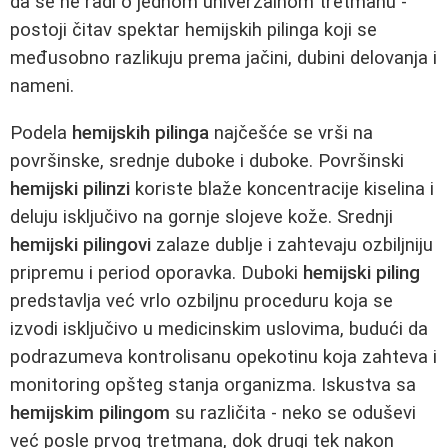
da se ne radi o jednom univerzalnom tretmanu -
postoji čitav spektar hemijskih pilinga koji se
međusobno razlikuju prema jačini, dubini delovanja i
nameni.
Podela
hemijskih pilinga
najčešće se vrši na
površinske, srednje duboke i duboke. Površinski
hemijski pilinzi
koriste blaže koncentracije kiselina i
deluju isključivo na gornje slojeve kože. Srednji
hemijski pilingovi
zalaze dublje i zahtevaju ozbiljniju
pripremu i period oporavka. Duboki
hemijski piling
predstavlja već vrlo ozbiljnu proceduru koja se
izvodi isključivo u medicinskim uslovima, budući da
podrazumeva kontrolisanu opekotinu koja zahteva i
monitoring opšteg stanja organizma. Iskustva sa
hemijskim pilingom
su različita - neko se oduševi
već posle prvog tretmana, dok drugi tek nakon