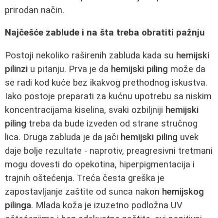
prirodan način.
Najčešće zablude i na šta treba obratiti pažnju
Postoji nekoliko raširenih zabluda kada su
hemijski
pilinzi
u pitanju. Prva je da
hemijski piling
može da
se radi kod kuće bez ikakvog prethodnog iskustva.
Iako postoje preparati za kućnu upotrebu sa niskim
koncentracijama kiselina, svaki ozbiljniji
hemijski
piling
treba da bude izveden od strane stručnog
lica. Druga zabluda je da jači
hemijski piling
uvek
daje bolje rezultate - naprotiv, preagresivni tretmani
mogu dovesti do opekotina, hiperpigmentacija i
trajnih oštećenja. Treća česta greška je
zapostavljanje zaštite od sunca nakon
hemijskog
pilinga
. Mlada koža je izuzetno podložna UV