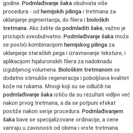
godine.
Podmlađivanje šaka
obuhvata više
procedura - od
hemijskih pilinga
i tretmana za
uklanjanje pigmentacija, do filera i
bioloških
tretmana
. Ako želite da
podmladiti šake
, važno je
pristupiti sveobuhvatno.
Podmlađivanje šaka
može
se postići kombinacijom
hemijskog pilinga
za
uklanjanje staračkih pega i izravnavanje teksture, i
aplikacijom hijaluronskih filera za nadoknadu
izgubljenog volumena.
Biološkim tretmanom
se
dodatno stimuliše regeneracija i poboljšava kvalitet
kože na rukama. Mnogi koji su se odlučili na
podmlađivanje šaka
ističu da su rezultati vidljivi već
nakon prvog tretmana, a da se potpuni efekat
postiže nakon serije procedura.
Podmlađivanjem
šaka
bave se specijalizovane ordinacije, a cene
variraju u zavisnosti od obima i vrste tretmana.