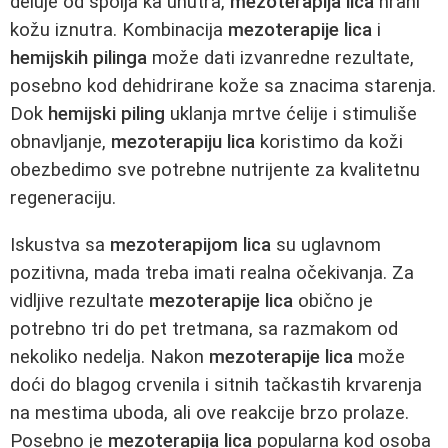
deluje od spolja ka unutra,
mezoterapija lica
hrani
kožu iznutra. Kombinacija
mezoterapije lica
i
hemijskih pilinga
može dati izvanredne rezultate,
posebno kod dehidrirane kože sa znacima starenja.
Dok
hemijski piling
uklanja mrtve ćelije i stimuliše
obnavljanje,
mezoterapiju lica
koristimo da koži
obezbedimo sve potrebne nutrijente za kvalitetnu
regeneraciju.
Iskustva sa
mezoterapijom lica
su uglavnom
pozitivna, mada treba imati realna očekivanja. Za
vidljive rezultate
mezoterapije lica
obično je
potrebno tri do pet tretmana, sa razmakom od
nekoliko nedelja. Nakon
mezoterapije lica
može
doći do blagog crvenila i sitnih tačkastih krvarenja
na mestima uboda, ali ove reakcije brzo prolaze.
Posebno je
mezoterapija lica
popularna kod osoba