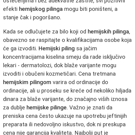
oštećenjima i bez adekvatne zaštite, svi pozitivni
efekti
hemijskog pilinga
mogu biti poništeni, a
stanje čak i pogoršano.
Kada se odlučujete za bilo koji od
hemijskih pilinga
,
obavezno se raspitajte o kvalifikacijama osobe koja
će ga izvoditi.
Hemijski piling
sa jačim
koncentracijama kiselina smeju da rade isključivo
lekari - dermatolozi, dok blaže varijante mogu
izvoditi i obučeni kozmetičari. Cena tretmana
hemijskim pilingom
varira od ordinacije do
ordinacije, ali u proseku se kreće od nekoliko hiljada
dinara za blaže varijante, do značajno viših iznosa
za dublje
hemijske pilinge
. Važno je znati da
preniska cena često ukazuje na upotrebu jeftinijih
preparata ili nedovoljno iskustvo, dok ni preskupa
cena nije garancija kvaliteta. Najbolji put je