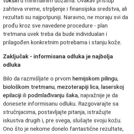
toksin
u minimalnim dozama. Ovakav pristup
zahteva vreme, strpljenje i finansijska sredstva, ali
rezultati su najpotpuniji. Naravno, ne moraju svi da
prođu kroz sve navedene procedure - plan
tretmana uvek treba da bude individualan i
prilagođen konkretnim potrebama i stanju kože.
Zaključak - informisana odluka je najbolja
odluka
Bilo da razmišljate o prvom
hemijskom pilingu
,
biološkom tretmanu
,
mezoterapiji lica
,
laserskoj
epilaciji
ili
podmlađivanju šaka
, najvažnije je da
donesete informisanu odluku. Razgovarajte sa
stručnjacima, postavljajte pitanja, istražujte
iskustva drugih i, pre svega, slušajte svoju kožu.
Ono što je nekome donelo fantastične rezultate,