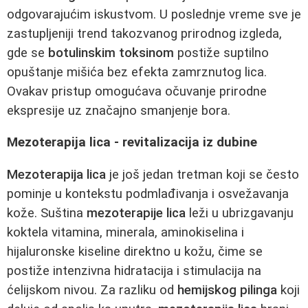
odgovarajućim iskustvom. U poslednje vreme sve je
zastupljeniji trend takozvanog prirodnog izgleda,
gde se
botulinskim toksinom
postiže suptilno
opuštanje mišića bez efekta zamrznutog lica.
Ovakav pristup omogućava očuvanje prirodne
ekspresije uz značajno smanjenje bora.
Mezoterapija lica - revitalizacija iz dubine
Mezoterapija lica
je još jedan tretman koji se često
pominje u kontekstu podmlađivanja i osvežavanja
kože. Suština
mezoterapije lica
leži u ubrizgavanju
koktela vitamina, minerala, aminokiselina i
hijaluronske kiseline direktno u kožu, čime se
postiže intenzivna hidratacija i stimulacija na
ćelijskom nivou. Za razliku od
hemijskog pilinga
koji