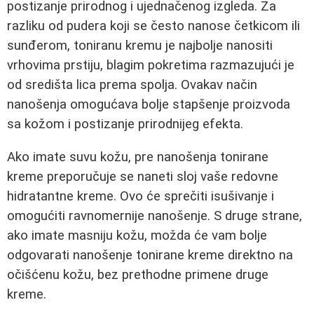
postizanje prirodnog i ujednačenog izgleda. Za
razliku od pudera koji se često nanose četkicom ili
sunđerom, toniranu kremu je najbolje nanositi
vrhovima prstiju, blagim pokretima razmazujući je
od središta lica prema spolja. Ovakav način
nanošenja omogućava bolje stapšenje proizvoda
sa kožom i postizanje prirodnijeg efekta.
Ako imate suvu kožu, pre nanošenja tonirane
kreme preporučuje se naneti sloj vaše redovne
hidratantne kreme. Ovo će sprečiti isušivanje i
omogućiti ravnomernije nanošenje. S druge strane,
ako imate masniju kožu, možda će vam bolje
odgovarati nanošenje tonirane kreme direktno na
očišćenu kožu, bez prethodne primene druge
kreme.