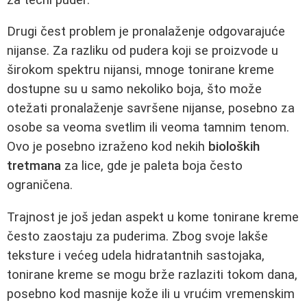
Drugi čest problem je pronalaženje odgovarajuće
nijanse. Za razliku od pudera koji se proizvode u
širokom spektru nijansi, mnoge tonirane kreme
dostupne su u samo nekoliko boja, što može
otežati pronalaženje savršene nijanse, posebno za
osobe sa veoma svetlim ili veoma tamnim tenom.
Ovo je posebno izraženo kod nekih
bioloških
tretmana
za lice, gde je paleta boja često
ograničena.
Trajnost je još jedan aspekt u kome tonirane kreme
često zaostaju za puderima. Zbog svoje lakše
teksture i većeg udela hidratantnih sastojaka,
tonirane kreme se mogu brže razlaziti tokom dana,
posebno kod masnije kože ili u vrućim vremenskim