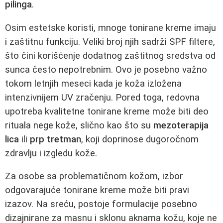
pilinga
.
Osim estetske koristi, mnoge tonirane kreme imaju
i zaštitnu funkciju. Veliki broj njih sadrži SPF filtere,
što čini korišćenje dodatnog zaštitnog sredstva od
sunca često nepotrebnim. Ovo je posebno važno
tokom letnjih meseci kada je koža izložena
intenzivnijem UV zračenju. Pored toga, redovna
upotreba kvalitetne tonirane kreme može biti deo
rituala nege kože, slično kao što su
mezoterapija
lica
ili
prp tretman
, koji doprinose dugoročnom
zdravlju i izgledu kože.
Za osobe sa problematičnom kožom, izbor
odgovarajuće tonirane kreme može biti pravi
izazov. Na sreću, postoje formulacije posebno
dizajnirane za masnu i sklonu aknama kožu, koje ne