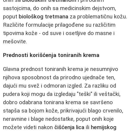
sastojcima, do onih sa medicinskim dejstvom,
poput
biološkog tretmana
za problematičnu kožu.
Različite formulacije prilagođene su različitim
tipovima kože - od suve i osetljive do masne i
mešovite.
Prednosti korišćenja toniranih krema
Glavna prednost toniranih krema je nesumnjivo
njihova sposobnost da prirodno ujednače ten,
dajući mu svež i odmoran izgled. Za razliku od
pudera koji mogu da izgledaju "teški" ili veštački,
dobro odabrana tonirana krema se savršeno
stapša sa bojom kože, prikrivajući blago crvenilo,
neravnine i blage nedostatke, poput onih koje
možete videti nakon
čišćenja lica
ili
hemijskog