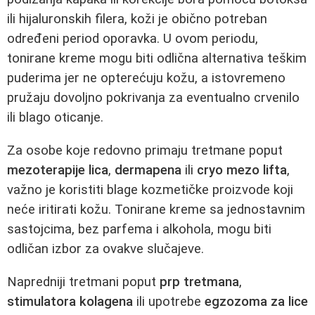
ili hijaluronskih filera, koži je obično potreban
određeni period oporavka. U ovom periodu,
tonirane kreme mogu biti odlična alternativa teškim
puderima jer ne opterećuju kožu, a istovremeno
pružaju dovoljno pokrivanja za eventualno crvenilo
ili blago oticanje.
Za osobe koje redovno primaju tretmane poput
mezoterapije lica
,
dermapena
ili
cryo mezo lifta
,
važno je koristiti blage kozmetičke proizvode koji
neće iritirati kožu. Tonirane kreme sa jednostavnim
sastojcima, bez parfema i alkohola, mogu biti
odličan izbor za ovakve slučajeve.
Napredniji tretmani poput
prp tretmana
,
stimulatora kolagena
ili upotrebe
egzozoma za lice