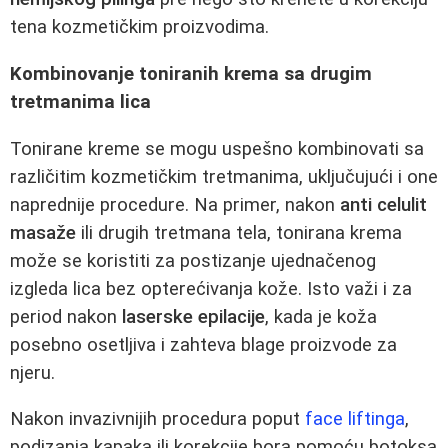
tena kozmetičkim proizvodima.
Kombinovanje toniranih krema sa drugim
tretmanima lica
Tonirane kreme se mogu uspešno kombinovati sa
različitim kozmetičkim tretmanima, uključujući i one
naprednije procedure. Na primer, nakon
anti celulit
masaže
ili drugih tretmana tela, tonirana krema
može se koristiti za postizanje ujednačenog
izgleda lica bez opterećivanja kože. Isto važi i za
period nakon
laserske epilacije
, kada je koža
posebno osetljiva i zahteva blage proizvode za
njeru.
Nakon invazivnijih procedura poput
face liftinga
,
podizanja kapaka ili korekcije bora pomoću botoksa