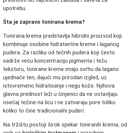
upotrebu.
Šta je zapravo tonirana krema?
Tonirana krema predstavlja hibridni proizvod koji
kombinuje osobine hidratantne kreme i laganog
pudera. Za razliku od tečnih pudera koji često
sadrže veću koncentraciju pigmenta i težu
teksturu, tonirane kreme imaju svrhu da lagano
ujednače ten, dajući mu prirodan izgled, uz
istovremeno hidratisanje i negu kože. Njihova
glavna prednost leži u činjenici da ne ostavljaju
osećaj težine na licu i ne zatvaraju pore toliko
koliko to čine tradicionalni puderi.
Na tržištu postoji širok spekar toniranih krema, od
onih sa
biološkim tretmanom
i prirodnim