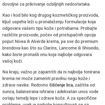
dovoljne za prikrivanje ozbiljnijih nedostataka.
Kao i kod bilo kog drugog kozmetičkog proizvoda,
ključ uspeha leži u pronalaženju formulacije koja
odgovara vašem tipu kože i potrebama. Probajte
različite proizvode, počev od pristupačnih opcija
poput Nivea ili Alverde krema, pa sve do premium
brendova kao što su Clarins, Lancome ili Shiseido,
kako biste pronašli onu koja najbolje odgovara
vašoj koži.
Na kraju, važno je zapamtiti da ni najbolja tonirana
krema ne može zameniti pravilnu negu kože i
zdrave navike. Redovno
čišćenje lica
, zaštita od
sunca, balansirana ishrana i adekvatan unos vode
ostaju temelji lepe i zdrave kože. A za specifične
probleme, uvek je najbolje konsultovati se sa