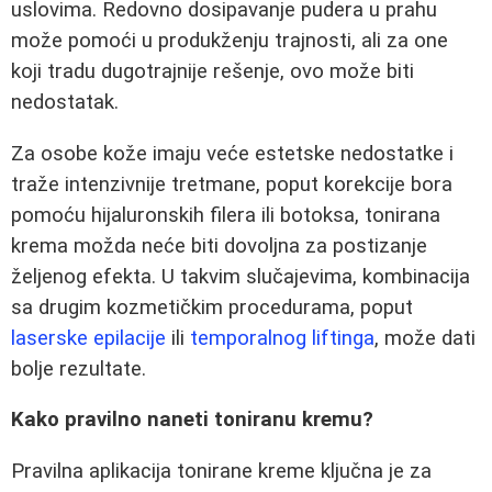
uslovima. Redovno dosipavanje pudera u prahu
može pomoći u produkženju trajnosti, ali za one
koji tradu dugotrajnije rešenje, ovo može biti
nedostatak.
Za osobe kože imaju veće estetske nedostatke i
traže intenzivnije tretmane, poput korekcije bora
pomoću hijaluronskih filera ili botoksa, tonirana
krema možda neće biti dovoljna za postizanje
željenog efekta. U takvim slučajevima, kombinacija
sa drugim kozmetičkim procedurama, poput
laserske epilacije
ili
temporalnog liftinga
, može dati
bolje rezultate.
Kako pravilno naneti toniranu kremu?
Pravilna aplikacija tonirane kreme ključna je za