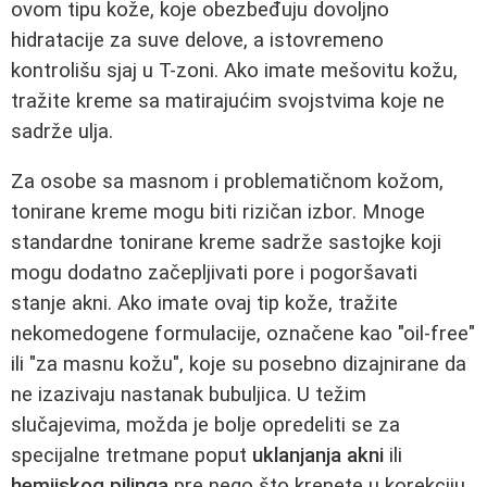
ovom tipu kože, koje obezbeđuju dovoljno
hidratacije za suve delove, a istovremeno
kontrolišu sjaj u T-zoni. Ako imate mešovitu kožu,
tražite kreme sa matirajućim svojstvima koje ne
sadrže ulja.
Za osobe sa masnom i problematičnom kožom,
tonirane kreme mogu biti rizičan izbor. Mnoge
standardne tonirane kreme sadrže sastojke koji
mogu dodatno začepljivati pore i pogoršavati
stanje akni. Ako imate ovaj tip kože, tražite
nekomedogene formulacije, označene kao "oil-free"
ili "za masnu kožu", koje su posebno dizajnirane da
ne izazivaju nastanak bubuljica. U težim
slučajevima, možda je bolje opredeliti se za
specijalne tretmane poput
uklanjanja akni
ili
hemijskog pilinga
pre nego što krenete u korekciju