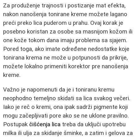
Za produženje trajnosti i postizanje mat efekta,
nakon nanošenja tonirane kreme možete lagano
preći preko lica puderom u prahu. Ovaj korak je
posebno koristan za osobe sa masnijom kožom ili
one kože tokom dana imaju problema sa sjajem.
Pored toga, ako imate određene nedostatke koje
tonirana krema ne može u potpunosti da prikrije,
možete lokalno primeniti korektor pre nanošenja
kreme.
Važno je napomenuti da je i toniranu kremu
neophodno temeljno skidati sa lica svakog večeri.
Iako je reč o kremi, ona ipak sadrži pigmente koji
mogu začepljivati pore ako se ne uklone pravilno.
Postupak
čišćenja lica
treba da uključi upotrebu
milka ili ulja za skidanje šminke, a zatim i gelova za