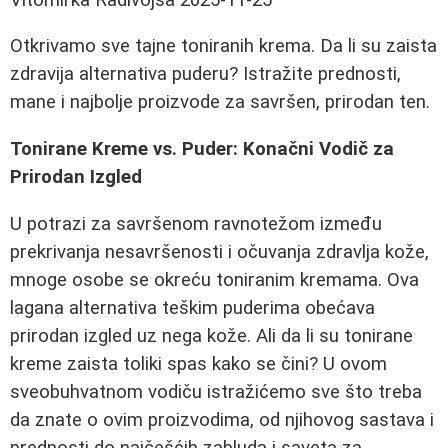
Otkrivamo sve tajne toniranih krema. Da li su zaista
zdravija alternativa puderu? Istražite prednosti,
mane i najbolje proizvode za savršen, prirodan ten.
Tonirane Kreme vs. Puder: Konačni Vodič za
Prirodan Izgled
U potrazi za savršenom ravnotežom između
prekrivanja nesavršenosti i očuvanja zdravlja kože,
mnoge osobe se okreću toniranim kremama. Ova
lagana alternativa teškim puderima obećava
prirodan izgled uz nega kože. Ali da li su tonirane
kreme zaista toliki spas kako se čini? U ovom
sveobuhvatnom vodiču istražićemo sve što treba
da znate o ovim proizvodima, od njihovog sastava i
prednosti do najčešćih zabluda i saveta za