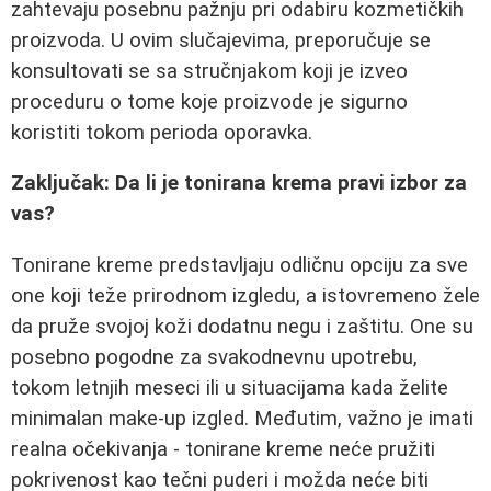
zahtevaju posebnu pažnju pri odabiru kozmetičkih
proizvoda. U ovim slučajevima, preporučuje se
konsultovati se sa stručnjakom koji je izveo
proceduru o tome koje proizvode je sigurno
koristiti tokom perioda oporavka.
Zaključak: Da li je tonirana krema pravi izbor za
vas?
Tonirane kreme predstavljaju odličnu opciju za sve
one koji teže prirodnom izgledu, a istovremeno žele
da pruže svojoj koži dodatnu negu i zaštitu. One su
posebno pogodne za svakodnevnu upotrebu,
tokom letnjih meseci ili u situacijama kada želite
minimalan make-up izgled. Međutim, važno je imati
realna očekivanja - tonirane kreme neće pružiti
pokrivenost kao tečni puderi i možda neće biti