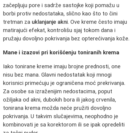
začepljuju pore i sadrže sastojke koji pomažu u
borbi protiv nedostataka, slično kao što to čini
tretman za
uklanjanje akni
. Ove kreme često imaju
matirajući efekat, kontrolišu sjaj tokom dana i
pružaju dovoljno pokrivanja bez opterećivanja kože.
Mane i izazovi pri korišćenju toniranih krema
Iako tonirane kreme imaju brojne prednosti, one
nisu bez mana. Glavni nedostatak koji mnogi
korisnici primećuju je ograničena moć prekrivanja.
Za osobe sa izraženijim nedostacima, poput
ožiljaka od akni, dubokih bora ili jakog crvenila,
tonirana krema možda neće pružiti dovoljno
pokrivanja. U takvim slučajevima, neophodno je
kombinovati je sa korektorom ili se ipak opredeliti
za tečni puder.