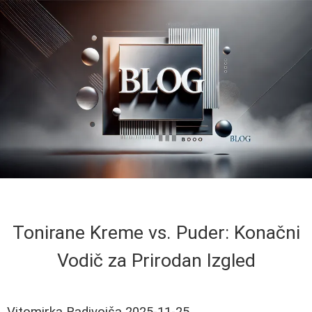
Tonirane Kreme vs. Puder: Konačni
Vodič za Prirodan Izgled
Vitomirka Radivojša
2025-11-25