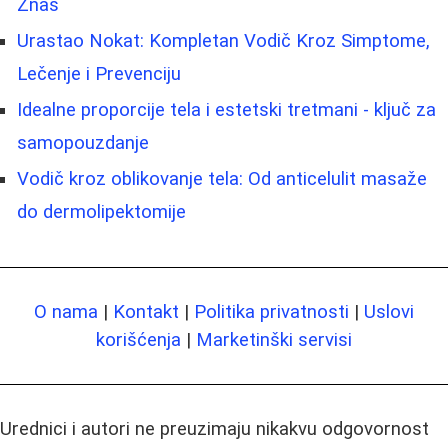
Znaš
Urastao Nokat: Kompletan Vodič Kroz Simptome,
Lečenje i Prevenciju
Idealne proporcije tela i estetski tretmani - ključ za
samopouzdanje
Vodič kroz oblikovanje tela: Od anticelulit masaže
do dermolipektomije
O nama
|
Kontakt
|
Politika privatnosti
|
Uslovi
korišćenja
|
Marketinški servisi
Urednici i autori ne preuzimaju nikakvu odgovornost