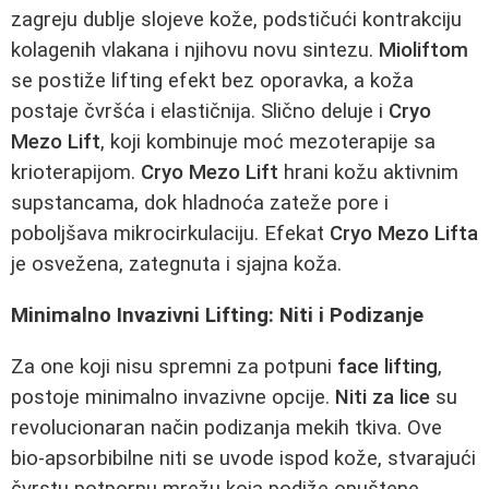
zagreju dublje slojeve kože, podstičući kontrakciju
kolagenih vlakana i njihovu novu sintezu.
Mioliftom
se postiže lifting efekt bez oporavka, a koža
postaje čvršća i elastičnija. Slično deluje i
Cryo
Mezo Lift
, koji kombinuje moć mezoterapije sa
krioterapijom.
Cryo Mezo Lift
hrani kožu aktivnim
supstancama, dok hladnoća zateže pore i
poboljšava mikrocirkulaciju. Efekat
Cryo Mezo Lifta
je osvežena, zategnuta i sjajna koža.
Minimalno Invazivni Lifting: Niti i Podizanje
Za one koji nisu spremni za potpuni
face lifting
,
postoje minimalno invazivne opcije.
Niti za lice
su
revolucionaran način podizanja mekih tkiva. Ove
bio-apsorbibilne niti se uvode ispod kože, stvarajući
čvrstu potpornu mrežu koja podiže opuštene