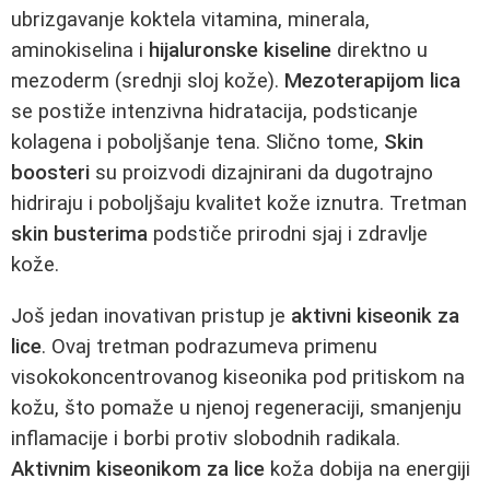
ubrizgavanje koktela vitamina, minerala,
aminokiselina i
hijaluronske kiseline
direktno u
mezoderm (srednji sloj kože).
Mezoterapijom lica
se postiže intenzivna hidratacija, podsticanje
kolagena i poboljšanje tena. Slično tome,
Skin
boosteri
su proizvodi dizajnirani da dugotrajno
hidriraju i poboljšaju kvalitet kože iznutra. Tretman
skin busterima
podstiče prirodni sjaj i zdravlje
kože.
Još jedan inovativan pristup je
aktivni kiseonik za
lice
. Ovaj tretman podrazumeva primenu
visokokoncentrovanog kiseonika pod pritiskom na
kožu, što pomaže u njenoj regeneraciji, smanjenju
inflamacije i borbi protiv slobodnih radikala.
Aktivnim kiseonikom za lice
koža dobija na energiji