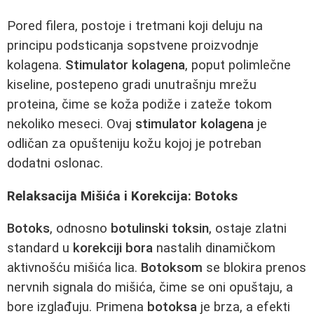
Pored filera, postoje i tretmani koji deluju na
principu podsticanja sopstvene proizvodnje
kolagena.
Stimulator kolagena
, poput polimlečne
kiseline, postepeno gradi unutrašnju mrežu
proteina, čime se koža podiže i zateže tokom
nekoliko meseci. Ovaj
stimulator kolagena
je
odličan za opušteniju kožu kojoj je potreban
dodatni oslonac.
Relaksacija Mišića i Korekcija: Botoks
Botoks
, odnosno
botulinski toksin
, ostaje zlatni
standard u
korekciji bora
nastalih dinamičkom
aktivnošću mišića lica.
Botoksom
se blokira prenos
nervnih signala do mišića, čime se oni opuštaju, a
bore izglađuju. Primena
botoksa
je brza, a efekti