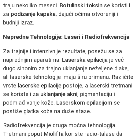
traju nekoliko meseci.
Botulinski toksin
se koristi i
za
podizanje kapaka
, dajući očima otvoreniji i
budniji izraz.
Napredne Tehnologije: Laseri i Radiofrekvencija
Za trajnije i intenzivnije rezultate, posežu se za
naprednijim aparatima.
Laserska epilacija
je već
dugo sinonim za trajno uklanjanje neželjene dlake,
ali laserske tehnologije imaju širu primenu. Različite
vrste
laserske epilacije
postoje, a laserski tretmani
se koriste i za
uklanjanje akni
, pigmentaciju i
podmlađivanje kože.
Laserskom epilacijom
se
postiže glatka koža na duže staze.
Radiofrekvencija je druga moćna tehnologija.
Tretmani poput
Miolifta
koriste radio-talase da