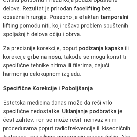
delove. Rezultat je prirodan
facelifting
bez
opsežne hirurgije. Posebno je efektan
temporalni
lifting
pomoću niti, koji rešava problem spuštenih
spoljašnjih delova očiju i obrva.
Za preciznije korekcije, poput
podizanja kapaka
ili
korekcije
grbe na nosu
, takođe se mogu koristiti
specifične tehnike nitima ili filerima, dajući
harmoniju celokupnom izgledu.
Specifične Korekcije i Poboljšanja
Estetska medicina danas može da reši vrlo
specifične nedostatke.
Uklanjanje podbratka
je
čest zahtev, i on se može rešiti neinvazivnim
procedurama poput radiofrekvencije ili kiseoničnih
tretmana, koji ciljano sagorevaju masne ćelije. Ako