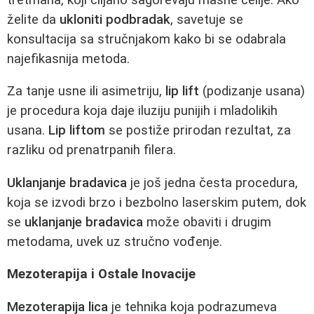
želite da
ukloniti podbradak
, savetuje se
konsultacija sa stručnjakom kako bi se odabrala
najefikasnija metoda.
Za tanje usne ili asimetriju,
lip lift
(podizanje usana)
je procedura koja daje iluziju punijih i mladolikih
usana.
Lip liftom
se postiže prirodan rezultat, za
razliku od prenatrpanih filera.
Uklanjanje bradavica
je još jedna česta procedura,
koja se izvodi brzo i bezbolno laserskim putem, dok
se
uklanjanje bradavica
može obaviti i drugim
metodama, uvek uz stručno vođenje.
Mezoterapija i Ostale Inovacije
Mezoterapija lica
je tehnika koja podrazumeva