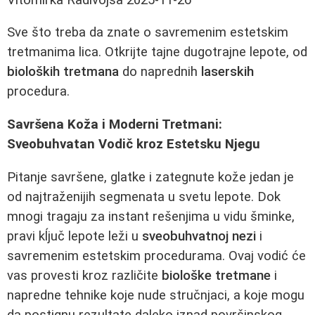
Sve što treba da znate o savremenim estetskim
tretmanima lica. Otkrijte tajne dugotrajne lepote, od
bioloških tretmana
do naprednih
laserskih
procedura.
Savršena Koža i Moderni Tretmani:
Sveobuhvatan Vodič kroz Estetsku Njegu
Pitanje savršene, glatke i zategnute kože jedan je
od najtraženijih segmenata u svetu lepote. Dok
mnogi tragaju za instant rešenjima u vidu šminke,
pravi kĺjuč lepote leži u
sveobuhvatnoj nezi
i
savremenim estetskim procedurama. Ovaj vodić će
vas provesti kroz različite
biološke tretmane
i
napredne tehnike koje nude stručnjaci, a koje mogu
da postignu rezultate daleko iznad površinskog