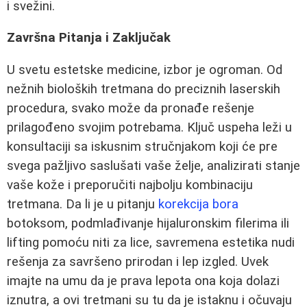
i svežini.
Završna Pitanja i Zaključak
U svetu estetske medicine, izbor je ogroman. Od
nežnih bioloških tretmana do preciznih laserskih
procedura, svako može da pronađe rešenje
prilagođeno svojim potrebama. Ključ uspeha leži u
konsultaciji sa iskusnim stručnjakom koji će pre
svega pažljivo saslušati vaše želje, analizirati stanje
vaše kože i preporučiti najbolju kombinaciju
tretmana. Da li je u pitanju
korekcija bora
botoksom, podmlađivanje hijaluronskim filerima ili
lifting pomoću niti za lice, savremena estetika nudi
rešenja za savršeno prirodan i lep izgled. Uvek
imajte na umu da je prava lepota ona koja dolazi
iznutra, a ovi tretmani su tu da je istaknu i očuvaju