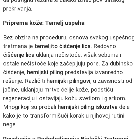
prekrivanja.
Priprema kože: Temelj uspeha
Bez obzira na proceduru, osnova svakog uspešnog
tretmana je
temeljito čišćenje lica
. Redovno
čišćenje lica
uklanja nečistoće, višak sebuma i
ostale nečistoće koje začepljuju pore. Za dubinsko
čišćenje,
hemijski piling
predstavlja izvanredno
rešenje. Različiti
hemijski pilingovi
, u zavisnosti od
jačine, uklanjaju mrtve ćelije kože, podstiču
regeneraciju i ostavljaju kožu svetlom i glatkom.
Mnogi koji su probali
hemijski piling iskustva
dele
kako je to transformišući korak u njihovoj rutini
nege.
Revolucija u Podmlađivanju: Biološki Tretmani