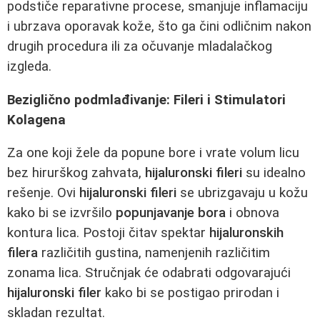
podstiče reparativne procese, smanjuje inflamaciju
i ubrzava oporavak kože, što ga čini odličnim nakon
drugih procedura ili za očuvanje mladalačkog
izgleda.
Beziglično podmlađivanje: Fileri i Stimulatori
Kolagena
Za one koji žele da popune bore i vrate volum licu
bez hirurškog zahvata,
hijaluronski fileri
su idealno
rešenje. Ovi
hijaluronski fileri
se ubrizgavaju u kožu
kako bi se izvršilo
popunjavanje bora
i obnova
kontura lica. Postoji čitav spektar
hijaluronskih
filera
različitih gustina, namenjenih različitim
zonama lica. Stručnjak će odabrati odgovarajući
hijaluronski filer
kako bi se postigao prirodan i
skladan rezultat.