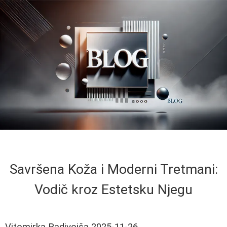
Savršena Koža i Moderni Tretmani:
Vodič kroz Estetsku Njegu
Vitomirka Radivojša
2025-11-26