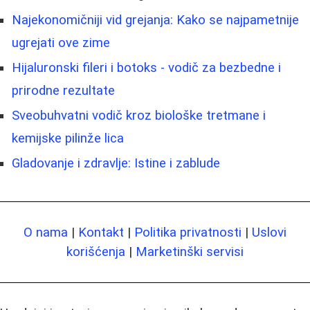
Najekonomičniji vid grejanja: Kako se najpametnije
ugrejati ove zime
Hijaluronski fileri i botoks - vodič za bezbedne i
prirodne rezultate
Sveobuhvatni vodič kroz biološke tretmane i
kemijske pilinže lica
Gladovanje i zdravlje: Istine i zablude
O nama
|
Kontakt
|
Politika privatnosti
|
Uslovi
korišćenja
|
Marketinški servisi