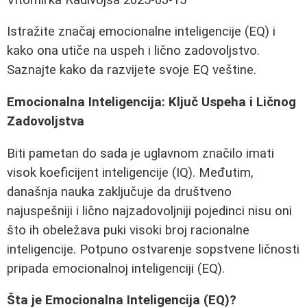
Istražite značaj emocionalne inteligencije (EQ) i
kako ona utiče na uspeh i lično zadovoljstvo.
Saznajte kako da razvijete svoje EQ veštine.
Emocionalna Inteligencija: Ključ Uspeha i Ličnog
Zadovoljstva
Biti pametan do sada je uglavnom značilo imati
visok koeficijent inteligencije (IQ). Međutim,
današnja nauka zaključuje da društveno
najuspešniji i lično najzadovoljniji pojedinci nisu oni
što ih obeležava puki visoki broj racionalne
inteligencije. Potpuno ostvarenje sopstvene ličnosti
pripada emocionalnoj inteligenciji (EQ).
Šta je Emocionalna Inteligencija (EQ)?