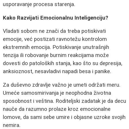
usporavanje procesa starenja.
Kako Razvijati Emocionalnu Inteligenciju?
Vladati sobom ne znači da treba potiskivati
emocije, već postizati ravnotežu kontrolom
ekstremnih emocija. Potiskivanje unutrašnjih
tenzija ili robovanje burnim reakcijama može
dovesti do patoloških stanja, kao što su depresija,
anksioznost, nesavladivi napadi besa i panike.
Za duševno zdravlje važno je umeti održati meru.
Umeće samosmirivanja je neophodna životna
sposobnost i veština. Roditeljski zadatak je da decu
nauče da razumno prolaze kroz emocionalne
lomove, da sami sebe umire i objasne uzroke svojih
nemira.