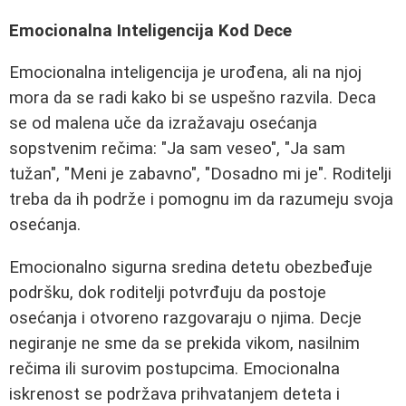
Emocionalna Inteligencija Kod Dece
Emocionalna inteligencija je urođena, ali na njoj
mora da se radi kako bi se uspešno razvila. Deca
se od malena uče da izražavaju osećanja
sopstvenim rečima: "Ja sam veseo", "Ja sam
tužan", "Meni je zabavno", "Dosadno mi je". Roditelji
treba da ih podrže i pomognu im da razumeju svoja
osećanja.
Emocionalno sigurna sredina detetu obezbeđuje
podršku, dok roditelji potvrđuju da postoje
osećanja i otvoreno razgovaraju o njima. Decje
negiranje ne sme da se prekida vikom, nasilnim
rečima ili surovim postupcima. Emocionalna
iskrenost se podržava prihvatanjem deteta i