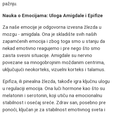
pažnju.
Nauka o Emocijama: Uloga Amigdale i Epifize
Za naše emocije je odgovorna izvesna žlezda u
mozgu - amigdala. Ona je skladište svih naših
zapamćenih emocija i zbog toga smo u stanju da
nekad emotivno reagujemo i pre nego što smo
zaista svesni situacije. Amigdale su nervno
povezane sa mnogobrojnim moždanim centrima,
uključujući neokorteks, vizuelni korteks i talamus.
Epifiza, ili pinealna žlezda, takođe igra ključnu ulogu
u regulaciji emocija. Ona luči hormone kao što su
melatonin i serotonin, koji utiču na emocionalnu
stabilnost i osećaj sreće. Zdrav san, posebno pre
ponoći, ključan je za stabilnost emotivnog sveta i