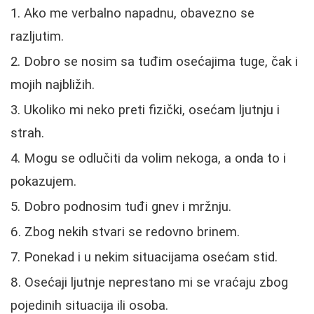
Ako me verbalno napadnu, obavezno se
razljutim.
Dobro se nosim sa tuđim osećajima tuge, čak i
mojih najbližih.
Ukoliko mi neko preti fizički, osećam ljutnju i
strah.
Mogu se odlučiti da volim nekoga, a onda to i
pokazujem.
Dobro podnosim tuđi gnev i mržnju.
Zbog nekih stvari se redovno brinem.
Ponekad i u nekim situacijama osećam stid.
Osećaji ljutnje neprestano mi se vraćaju zbog
pojedinih situacija ili osoba.