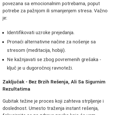
povezana sa emocionalnim potrebama, poput
potrebe za pažnjom ili smanjenjem stresa. Važno
je:
Identifikovati uzroke prejedanja.
Pronaći alternativne načine za nošenje sa
stresom (meditacija, hobiji).
Ne kažnjavati se zbog povremenih grešaka -
ključ je u dugoročnoj ravnoteži.
Zaključak - Bez Brzih Rešenja, Ali Sa Sigurnim
Rezultatima
Gubitak težine je proces koji zahteva strpljenje i
doslednost. Umesto traženja instant rešenja,