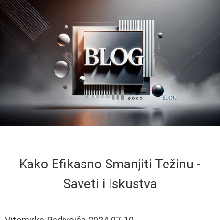
Kako Efikasno Smanjiti Težinu -
Saveti i Iskustva
Vitomirka Radivojša
2024-07-10