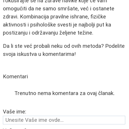
fokusirajte se na zdrave navike koje će vam
omogućiti da ne samo smršate, već i ostanete
zdravi. Kombinacija pravilne ishrane, fizičke
aktivnosti i psihološke svesti je najbolji put ka
postizanju i održavanju željene težine.
Da li ste već probali neku od ovih metoda? Podelite
svoja iskustva u komentarima!
Komentari
Trenutno nema komentara za ovaj članak.
Vaše ime: