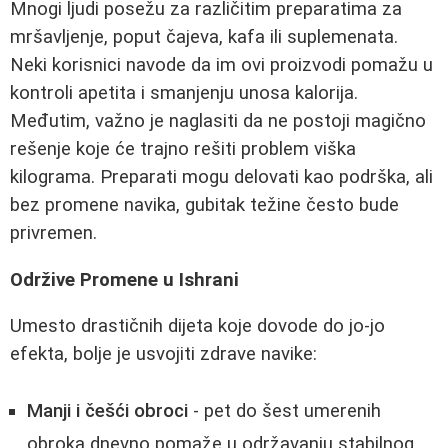
Mnogi ljudi posežu za različitim preparatima za
mršavljenje, poput čajeva, kafa ili suplemenata.
Neki korisnici navode da im ovi proizvodi pomažu u
kontroli apetita i smanjenju unosa kalorija.
Međutim, važno je naglasiti da ne postoji magično
rešenje koje će trajno rešiti problem viška
kilograma. Preparati mogu delovati kao podrška, ali
bez promene navika, gubitak težine često bude
privremen.
Održive Promene u Ishrani
Umesto drastičnih dijeta koje dovode do jo-jo
efekta, bolje je usvojiti zdrave navike:
Manji i češći obroci
- pet do šest umerenih
obroka dnevno pomaže u održavanju stabilnog