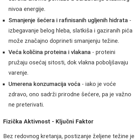
nivoa energije.
Smanjenje šećera i rafinisanih ugljenih hidrata
-
izbegavanje belog hleba, slatkiša i gaziranih pića
može značajno doprineti smanjenju težine.
Veća količina proteina i vlakana
- proteini
pružaju osećaj sitosti, dok vlakna poboljšavaju
varenje.
Umerena konzumacija voća
- iako je voće
zdravo, ono sadrži prirodne šećere, pa je važno
ne preterivati.
Fizička Aktivnost - Ključni Faktor
Bez redovnog kretanja, postizanje željene težine je