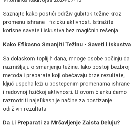
Saznajte kako postići održiv gubitak težine kroz
promenu ishrane i fizičku aktivnost. Istražite
korisne savete i iskustva bez magičnih rešenja.
Kako Efikasno Smanjiti Težinu - Saveti i Iskustva
Sa dolaskom toplijih dana, mnoge osobe počinju da
razmišljaju o smanjenju težine. Iako postoji bezbroj
metoda i preparata koji obećavaju brze rezultate,
ključ uspeha leži u postepenim promenama ishrane
i redovnoj fizičkoj aktivnosti. U ovom članku ćemo
razmotriti najefikasnije načine za postizanje
održivih rezultata.
Da Li Preparati za Mršavljenje Zaista Deluju?