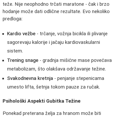
teže. Nije neophodno trčati maratone - čak i brzo
hodanje može dati odlične rezultate. Evo nekoliko
predloga:
Kardio vežbe
- trčanje, vožnja bicikla ili plivanje
sagorevaju kalorije i jačaju kardiovaskularni
sistem.
Trening snage
- gradnja mišićne mase povećava
metabolizam, što olakšava održavanje težine.
Svakodnevna kretnja
- penjanje stepenicama
umesto lifta, šetnja tokom pauze za ručak.
Psihološki Aspekti Gubitka Težine
Ponekad preterana želja za hranom može biti