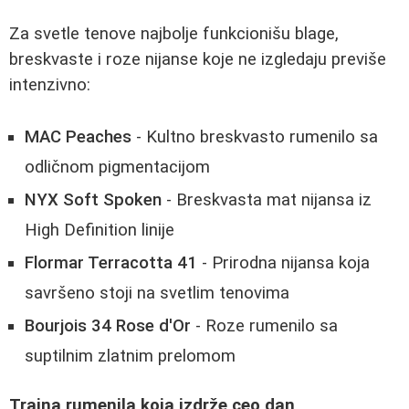
Za svetle tenove najbolje funkcionišu blage,
breskvaste i roze nijanse koje ne izgledaju previše
intenzivno:
MAC Peaches
- Kultno breskvasto rumenilo sa
odličnom pigmentacijom
NYX Soft Spoken
- Breskvasta mat nijansa iz
High Definition linije
Flormar Terracotta 41
- Prirodna nijansa koja
savršeno stoji na svetlim tenovima
Bourjois 34 Rose d'Or
- Roze rumenilo sa
suptilnim zlatnim prelomom
Trajna rumenila koja izdrže ceo dan