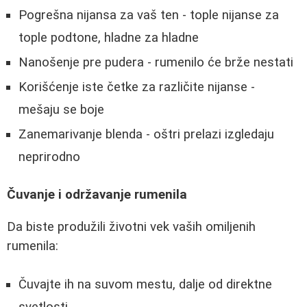
Pogrešna nijansa za vaš ten - tople nijanse za
tople podtone, hladne za hladne
Nanošenje pre pudera - rumenilo će brže nestati
Korišćenje iste četke za različite nijanse -
mešaju se boje
Zanemarivanje blenda - oštri prelazi izgledaju
neprirodno
Čuvanje i održavanje rumenila
Da biste produžili životni vek vaših omiljenih
rumenila:
Čuvajte ih na suvom mestu, dalje od direktne