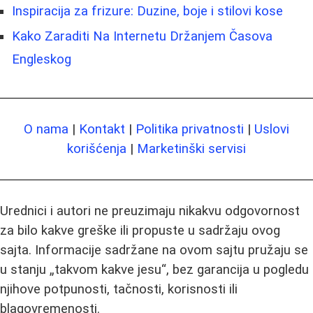
Inspiracija za frizure: Duzine, boje i stilovi kose
Kako Zaraditi Na Internetu Držanjem Časova
Engleskog
O nama
|
Kontakt
|
Politika privatnosti
|
Uslovi
korišćenja
|
Marketinški servisi
Urednici i autori ne preuzimaju nikakvu odgovornost
za bilo kakve greške ili propuste u sadržaju ovog
sajta. Informacije sadržane na ovom sajtu pružaju se
u stanju „takvom kakve jesu“, bez garancija u pogledu
njihove potpunosti, tačnosti, korisnosti ili
blagovremenosti.