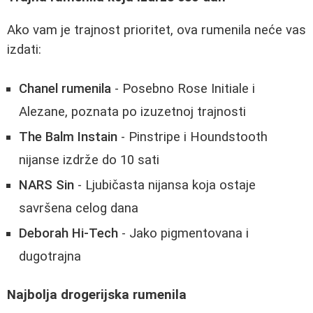
Ako vam je trajnost prioritet, ova rumenila neće vas
izdati:
Chanel rumenila
- Posebno Rose Initiale i
Alezane, poznata po izuzetnoj trajnosti
The Balm Instain
- Pinstripe i Houndstooth
nijanse izdrže do 10 sati
NARS Sin
- Ljubičasta nijansa koja ostaje
savršena celog dana
Deborah Hi-Tech
- Jako pigmentovana i
dugotrajna
Najbolja drogerijska rumenila