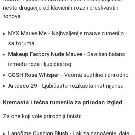
nešto drugačije od klasičnih roze i breskvastih
tonova:
NYX Mauve Me
- Najhvaljenije mauve rumenilo
sa foruma
Makeup Factory Nude Mauve
- Savršen balans
između roze i ljubičastog
GOSH Rose Whisper
- Veoma suptilno i prirodno
Artdeco 29
- Ljubičasto-rozikasta mat nijansa
Kremasta i tečna rumenila za prirodan izgled
Za one koji vole prirodniji finish:
Lancôme Cushion Blush
- Lak za nanošenje, daje