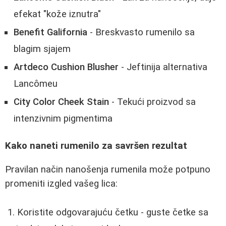
efekat "kože iznutra"
Benefit Galifornia
- Breskvasto rumenilo sa
blagim sjajem
Artdeco Cushion Blusher
- Jeftinija alternativa
Lancômeu
City Color Cheek Stain
- Tekući proizvod sa
intenzivnim pigmentima
Kako naneti rumenilo za savršen rezultat
Pravilan način nanošenja rumenila može potpuno
promeniti izgled vašeg lica:
Koristite odgovarajuću četku - guste četke sa