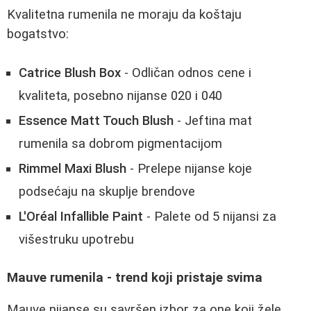
Kvalitetna rumenila ne moraju da koštaju
bogatstvo:
Catrice Blush Box
- Odličan odnos cene i
kvaliteta, posebno nijanse 020 i 040
Essence Matt Touch Blush
- Jeftina mat
rumenila sa dobrom pigmentacijom
Rimmel Maxi Blush
- Prelepe nijanse koje
podsećaju na skuplje brendove
L'Oréal Infallible Paint
- Palete od 5 nijansi za
višestruku upotrebu
Mauve rumenila - trend koji pristaje svima
Mauve nijanse su savršen izbor za one koji žele