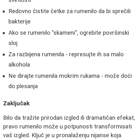
svetlosti
Redovno čistite četke za rumenilo da bi sprečili
bakterije
Ako se rumenilo "skameni", ogrebite površinski
sloj
Za razbijena rumenila - represujte ih sa malo
alkohola
Ne dirajte rumenila mokrim rukama - može doći
do plesanja
Zaključak
Bilo da tražite prirodan izgled ili dramatičan efekat,
pravo rumenilo može u potpunosti transformisati
vaš izgled. Ključ je u pronalaženju nijanse koja