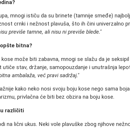
redina?
upa, mnogi ističu da su brinete (tamnije smeđe) najbolj
ost crnki i nežnost plavuša, što ih čini univerzalno pr
isu previše tamne, ali nisu ni previše blede."
uopšte bitna?
i kose može biti zabavna, mnogi se slažu da je seksipi
t utiče stav, držanje, samopouzdanje i unutrašnja lepot
 bitna ambalaža, već pravi sadržaj."
važnije kako neko nosi svoju boju kose nego sama boja
izmu, privlačna će biti bez obzira na boju kose.
u različiti
di na lični ukus. Neki vole plavuške zbog njihove nežno