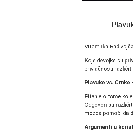
Plavuk
Vitomirka Radivojš
Koje devojke su priv
privlačnosti različit
Plavuke vs. Crnke 
Pitanje o tome koje 
Odgovori su različit
možda pomoći da do
Argumenti u korist