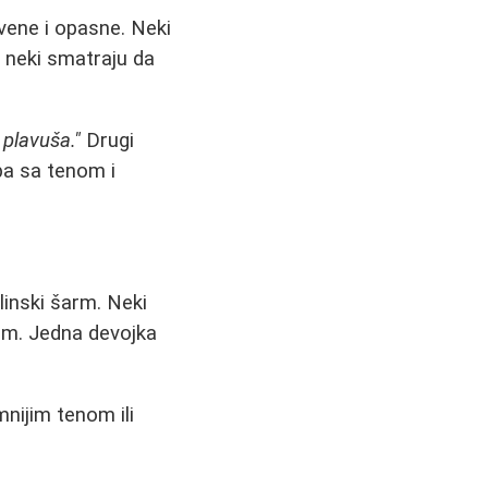
vene i opasne. Neki
 neki smatraju da
 plavuša."
Drugi
pa sa tenom i
linski šarm. Neki
nim. Jedna devojka
nijim tenom ili