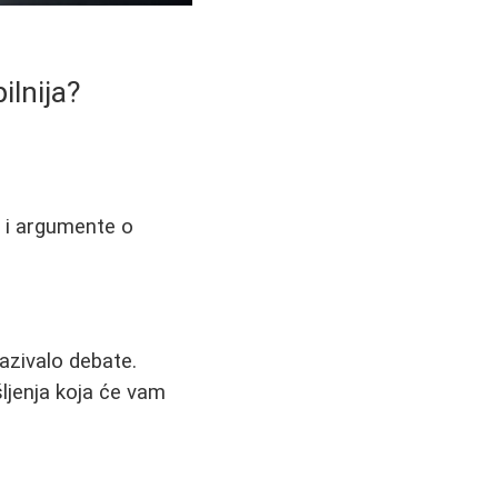
ilnija?
ja i argumente o
zazivalo debate.
šljenja koja će vam