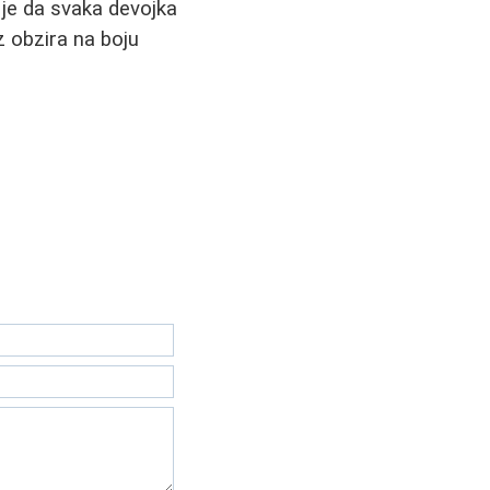
e je da svaka devojka
z obzira na boju