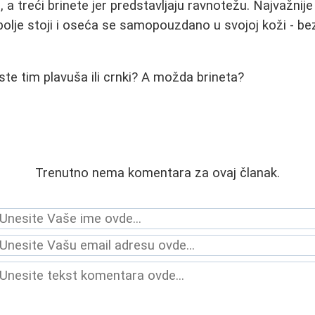
, a treći brinete jer predstavljaju ravnotežu. Najvažnij
jbolje stoji i oseća se samopouzdano u svojoj koži - be
i ste tim plavuša ili crnki? A možda brineta?
Trenutno nema komentara za ovaj članak.