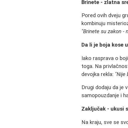
Brinete - zlatna s
Pored ovih dveju gr
kombinuju misteriozn
"Brinete su zakon - n
Da li je boja kose 
Iako rasprava o boj
toga. Na privlačnos
devojka rekla:
"Nije
Drugi dodaju da je 
samopouzdanje i har
Zaključak - ukusi s
Na kraju, sve se svo