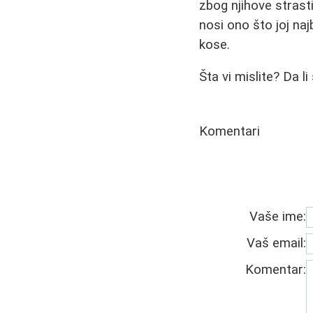
zbog njihove strasti
nosi ono što joj na
kose.
Šta vi mislite? Da l
Komentari
Vaše ime:
Vaš email:
Komentar: