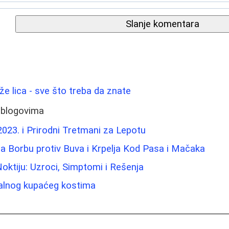
Slanje komentara
ože lica - sve što treba da znate
 blogovima
023. i Prirodni Tretmani za Lepotu
a Borbu protiv Buva i Krpelja Kod Pasa i Mačaka
 Noktiju: Uzroci, Simptomi i Rešenja
ealnog kupaćeg kostima