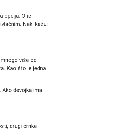
a opcija. One
ivlačnim. Neki kažu:
l mnogo više od
a. Kao što je jedna
. Ako devojka ima
sti, drugi crnke