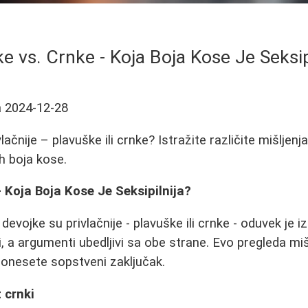
e vs. Crnke - Koja Boja Kose Je Seksip
a
2024-12-28
lačnije – plavuške ili crnke? Istražite različite mišljen
ih boja kose.
- Koja Boja Kose Je Seksipilnija?
devojke su privlačnije - plavuške ili crnke - oduvek je i
i, a argumenti ubedljivi sa obe strane. Evo pregleda mi
nesete sopstveni zaključak.
 crnki