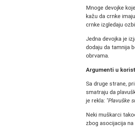
Mnoge devojke koje 
kažu da crnke imaju
crnke izgledaju ozbil
Jedna devojka je izj
dodaju da tamnija b
obrvama.
Argumenti u koris
Sa druge strane, pri
smatraju da plavušk
je rekla:
"Plavuške su
Neki muškarci takođ
zbog asocijacija na