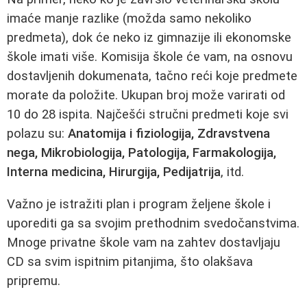
imaće manje razlike (možda samo nekoliko
predmeta), dok će neko iz gimnazije ili ekonomske
škole imati više. Komisija škole će vam, na osnovu
dostavljenih dokumenata, tačno reći koje predmete
morate da položite. Ukupan broj može varirati od
10 do 28 ispita. Najčešći stručni predmeti koje svi
polazu su:
Anatomija i fiziologija, Zdravstvena
nega, Mikrobiologija, Patologija, Farmakologija,
Interna medicina, Hirurgija, Pedijatrija
, itd.
Važno je istražiti plan i program željene škole i
uporediti ga sa svojim prethodnim svedočanstvima.
Mnoge privatne škole vam na zahtev dostavljaju
CD sa svim ispitnim pitanjima, što olakšava
pripremu.