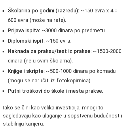
Školarina po godini (razredu):
~150 evra x 4 =
600 evra (može na rate).
Prijava ispita:
~3000 dinara po predmetu.
Diplomski ispit:
~150 evra.
Naknada za praksu/test iz prakse:
~1500-2000
dinara (ne u svim školama).
Knjige i skripte:
~500-1000 dinara po komadu
(mogu se naručiti iz fotokopirnica).
Putni troškovi do škole i mesta prakse.
Iako se čini kao velika investicija, mnogi to
sagledavaju kao ulaganje u sopstvenu budućnost i
stabilniju karijeru.