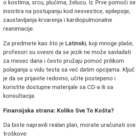
o kostima, srcu, plućima, želucu. Iz Prve pomoći se
insistira na postupanju kod nesvestice, epilepsije,
zaustavljanja krvarenja i kardiopulmonalne
reanimacije.
Za predmete kao što je
Latinski
, koji mnoge plaše,
profesori su svesni da se jezik ne može savladati
za mesec dana i često pružaju pomoć prilikom
polaganja u vidu testa sa već datim opcijama. Ključ
je da se prijavite redovno, učite postepeno i
koristite dostupne materijale sa CD-a ili sa
konsultacija.
Finansijska strana: Koliko Sve To Košta?
Da biste napravili realan plan, morate uračunati sve
troškove: