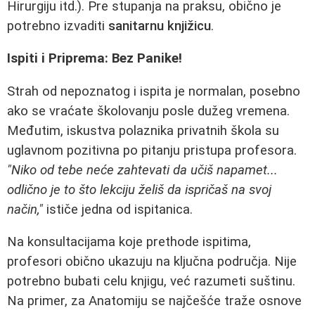
Hirurgiju itd.). Pre stupanja na praksu, obično je
potrebno izvaditi
sanitarnu knjižicu
.
Ispiti i Priprema: Bez Panike!
Strah od nepoznatog i ispita je normalan, posebno
ako se vraćate školovanju posle dužeg vremena.
Međutim, iskustva polaznika privatnih škola su
uglavnom pozitivna po pitanju pristupa profesora.
"Niko od tebe neće zahtevati da učiš napamet...
odlično je to što lekciju želiš da ispričaš na svoj
način,"
ističe jedna od ispitanica.
Na konsultacijama koje prethode ispitima,
profesori obično ukazuju na ključna područja. Nije
potrebno bubati celu knjigu, već razumeti suštinu.
Na primer, za Anatomiju se najčešće traže osnove