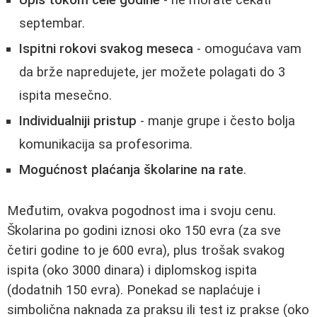
Upis tokom cele godine
- ne morate čekati
septembar.
Ispitni rokovi svakog meseca
- omogućava vam
da brže napredujete, jer možete polagati do 3
ispita mesečno.
Individualniji pristup
- manje grupe i često bolja
komunikacija sa profesorima.
Mogućnost plaćanja školarine na rate
.
Međutim, ovakva pogodnost ima i svoju cenu.
Školarina po godini iznosi oko 150 evra (za sve
četiri godine to je 600 evra), plus trošak svakog
ispita (oko 3000 dinara) i diplomskog ispita
(dodatnih 150 evra). Ponekad se naplaćuje i
simbolična naknada za praksu ili test iz prakse (oko