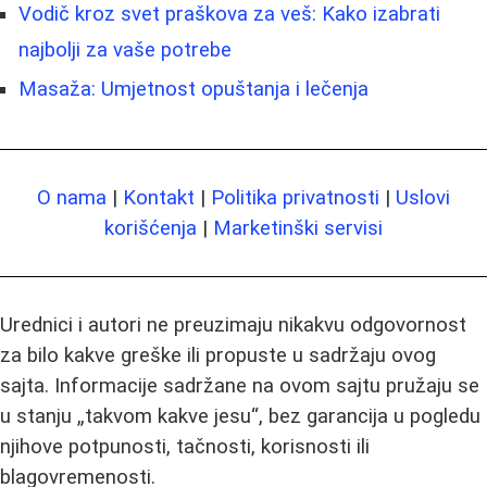
Vodič kroz svet praškova za veš: Kako izabrati
najbolji za vaše potrebe
Masaža: Umjetnost opuštanja i lečenja
O nama
|
Kontakt
|
Politika privatnosti
|
Uslovi
korišćenja
|
Marketinški servisi
Urednici i autori ne preuzimaju nikakvu odgovornost
za bilo kakve greške ili propuste u sadržaju ovog
sajta. Informacije sadržane na ovom sajtu pružaju se
u stanju „takvom kakve jesu“, bez garancija u pogledu
njihove potpunosti, tačnosti, korisnosti ili
blagovremenosti.