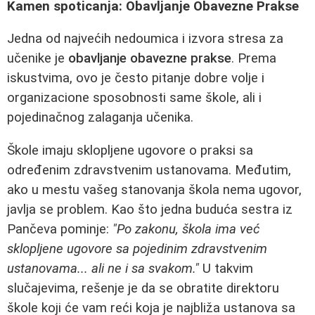
Kamen spoticanja: Obavljanje Obavezne Prakse
Jedna od najvećih nedoumica i izvora stresa za
učenike je
obavljanje obavezne prakse
. Prema
iskustvima, ovo je često pitanje dobre volje i
organizacione sposobnosti same škole, ali i
pojedinačnog zalaganja učenika.
Škole imaju sklopljene ugovore o praksi sa
određenim zdravstvenim ustanovama. Međutim,
ako u mestu vašeg stanovanja škola nema ugovor,
javlja se problem. Kao što jedna buduća sestra iz
Pančeva pominje:
"Po zakonu, škola ima već
sklopljene ugovore sa pojedinim zdravstvenim
ustanovama... ali ne i sa svakom."
U takvim
slučajevima, rešenje je da se obratite direktoru
škole koji će vam reći koja je najbliža ustanova sa