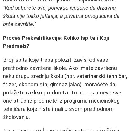
"Kad saberete sve, ponekad ispadne da državna
škola nije toliko jeftinija, a privatna omogućava da
brže završite."
Proces Prekvalifikacije: Koliko Ispita i Koji
Predmeti?
Broj ispita koje treba položiti zavisi od vaše
prethodno završene škole. Ako imate završenu
neku drugu srednju školu (npr. veterinarski tehničar,
frizer, ekonomista, gimnazijalac), moraćete da
polažete razliku predmeta
. To podrazumeva sve
one stručne predmete iz programa medicinskog
tehničara koje niste imali u svom prethodnom
školovanju.
Na primer, neko ko je završio veterinarsku školu