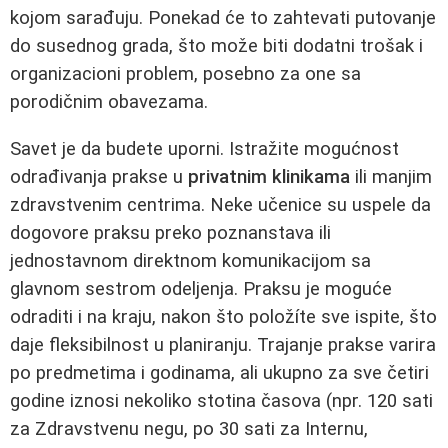
kojom sarađuju. Ponekad će to zahtevati putovanje
do susednog grada, što može biti dodatni trošak i
organizacioni problem, posebno za one sa
porodičnim obavezama.
Savet je da budete uporni. Istražite mogućnost
odrađivanja prakse u
privatnim klinikama
ili manjim
zdravstvenim centrima. Neke učenice su uspele da
dogovore praksu preko poznanstava ili
jednostavnom direktnom komunikacijom sa
glavnom sestrom odeljenja. Praksu je moguće
odraditi i na kraju, nakon što položíte sve ispite, što
daje fleksibilnost u planiranju. Trajanje prakse varira
po predmetima i godinama, ali ukupno za sve četiri
godine iznosi nekoliko stotina časova (npr. 120 sati
za Zdravstvenu negu, po 30 sati za Internu,