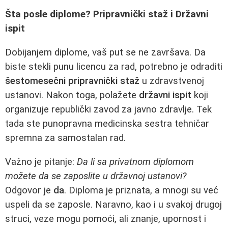
Šta posle diplome? Pripravnički staž i Državni
ispit
Dobijanjem diplome, vaš put se ne završava. Da
biste stekli punu licencu za rad, potrebno je odraditi
šestomesečni pripravnički staž
u zdravstvenoj
ustanovi. Nakon toga, polažete
državni ispit
koji
organizuje republički zavod za javno zdravlje. Tek
tada ste punopravna medicinska sestra tehničar
spremna za samostalan rad.
Važno je pitanje:
Da li sa privatnom diplomom
možete da se zaposlite u državnoj ustanovi?
Odgovor je
da
. Diploma je priznata, a mnogi su već
uspeli da se zaposle. Naravno, kao i u svakoj drugoj
struci, veze mogu pomoći, ali znanje, upornost i