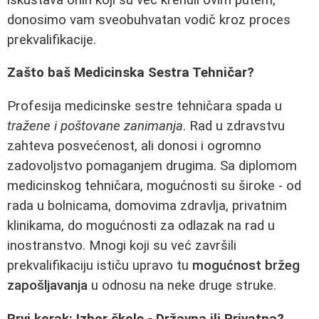
donosimo vam sveobuhvatan vodič kroz proces
prekvalifikacije.
Zašto baš Medicinska Sestra Tehničar?
Profesija medicinske sestre tehničara spada u
tražene i poštovane zanimanja
. Rad u zdravstvu
zahteva posvećenost, ali donosi i ogromno
zadovoljstvo pomaganjem drugima. Sa diplomom
medicinskog tehničara, mogućnosti su široke - od
rada u bolnicama, domovima zdravlja, privatnim
klinikama, do mogućnosti za odlazak na rad u
inostranstvo. Mnogi koji su već završili
prekvalifikaciju ističu upravo tu
mogućnost bržeg
zapošljavanja
u odnosu na neke druge struke.
Prvi korak: Izbor škole - Državna ili Privatna?