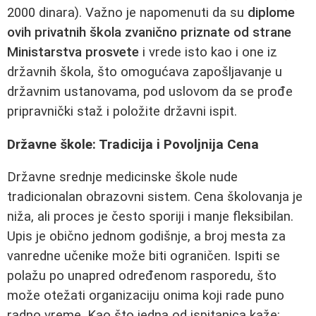
2000 dinara). Važno je napomenuti da su
diplome
ovih privatnih škola zvanično priznate od strane
Ministarstva prosvete
i vrede isto kao i one iz
državnih škola, što omogućava zapošljavanje u
državnim ustanovama, pod uslovom da se prođe
pripravnički staž i položite državni ispit.
Državne škole: Tradicija i Povoljnija Cena
Državne srednje medicinske škole nude
tradicionalan obrazovni sistem. Cena školovanja je
niža, ali proces je često sporiji i manje fleksibilan.
Upis je obično jednom godišnje, a broj mesta za
vanredne učenike može biti ograničen. Ispiti se
polažu po unapred određenom rasporedu, što
može otežati organizaciju onima koji rade puno
radno vreme. Kao što jedna od ispitanica kaže: