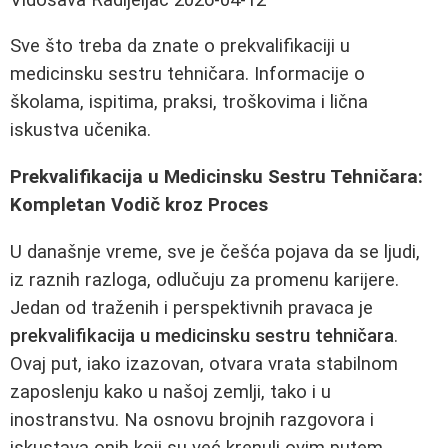
Sve što treba da znate o prekvalifikaciji u
medicinsku sestru tehničara. Informacije o
školama, ispitima, praksi, troškovima i lična
iskustva učenika.
Prekvalifikacija u Medicinsku Sestru Tehničara:
Kompletan Vodič kroz Proces
U današnje vreme, sve je češća pojava da se ljudi,
iz raznih razloga, odlučuju za promenu karijere.
Jedan od traženih i perspektivnih pravaca je
prekvalifikacija u medicinsku sestru tehničara
.
Ovaj put, iako izazovan, otvara vrata stabilnom
zaposlenju kako u našoj zemlji, tako i u
inostranstvu. Na osnovu brojnih razgovora i
iskustava onih koji su već krenuli ovim putem,