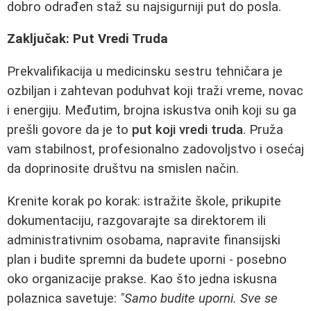
dobro odrađen staž su najsigurniji put do posla.
Zaključak: Put Vredi Truda
Prekvalifikacija u medicinsku sestru tehničara je
ozbiljan i zahtevan poduhvat koji traži vreme, novac
i energiju. Međutim, brojna iskustva onih koji su ga
prešli govore da je to
put koji vredi truda
. Pruža
vam stabilnost, profesionalno zadovoljstvo i osećaj
da doprinosite društvu na smislen način.
Krenite korak po korak: istražite škole, prikupite
dokumentaciju, razgovarajte sa direktorem ili
administrativnim osobama, napravite finansijski
plan i budite spremni da budete uporni - posebno
oko organizacije prakse. Kao što jedna iskusna
polaznica savetuje:
"Samo budite uporni. Sve se