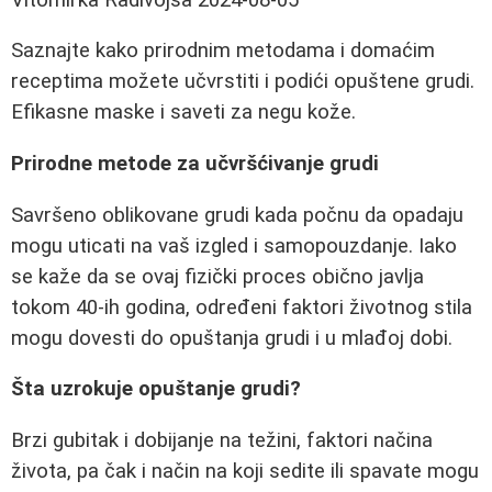
Saznajte kako prirodnim metodama i domaćim
receptima možete učvrstiti i podići opuštene grudi.
Efikasne maske i saveti za negu kože.
Prirodne metode za učvršćivanje grudi
Savršeno oblikovane grudi kada počnu da opadaju
mogu uticati na vaš izgled i samopouzdanje. Iako
se kaže da se ovaj fizički proces obično javlja
tokom 40-ih godina, određeni faktori životnog stila
mogu dovesti do opuštanja grudi i u mlađoj dobi.
Šta uzrokuje opuštanje grudi?
Brzi gubitak i dobijanje na težini, faktori načina
života, pa čak i način na koji sedite ili spavate mogu