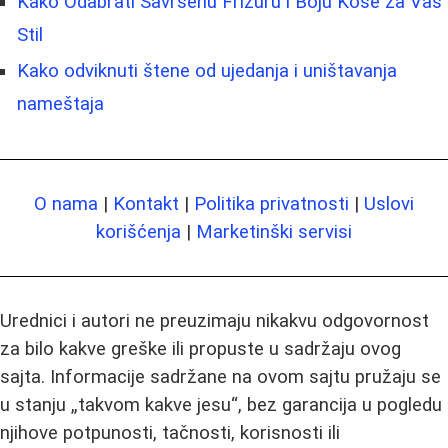
Kako Odabrati Savršenu Frizuru i Boju Kose za Vaš
Stil
Kako odviknuti štene od ujedanja i uništavanja
nameštaja
O nama
|
Kontakt
|
Politika privatnosti
|
Uslovi
korišćenja
|
Marketinški servisi
Urednici i autori ne preuzimaju nikakvu odgovornost
za bilo kakve greške ili propuste u sadržaju ovog
sajta. Informacije sadržane na ovom sajtu pružaju se
u stanju „takvom kakve jesu“, bez garancija u pogledu
njihove potpunosti, tačnosti, korisnosti ili