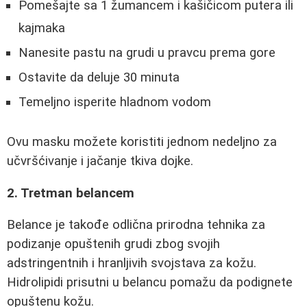
Pomešajte sa 1 žumancem i kašičicom putera ili
kajmaka
Nanesite pastu na grudi u pravcu prema gore
Ostavite da deluje 30 minuta
Temeljno isperite hladnom vodom
Ovu masku možete koristiti jednom nedeljno za
učvršćivanje i jačanje tkiva dojke.
2. Tretman belancem
Belance je takođe odlična prirodna tehnika za
podizanje opuštenih grudi zbog svojih
adstringentnih i hranljivih svojstava za kožu.
Hidrolipidi prisutni u belancu pomažu da podignete
opuštenu kožu.