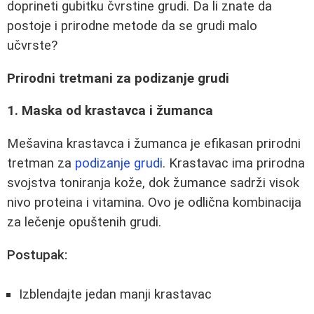
doprineti gubitku čvrstine grudi. Da li znate da
postoje i prirodne metode da se grudi malo
učvrste?
Prirodni tretmani za podizanje grudi
1. Maska od krastavca i žumanca
Mešavina krastavca i žumanca je efikasan prirodni
tretman za
podizanje grudi
. Krastavac ima prirodna
svojstva toniranja kože, dok žumance sadrži visok
nivo proteina i vitamina. Ovo je odlična kombinacija
za lečenje opuštenih grudi.
Postupak:
Izblendajte jedan manji krastavac