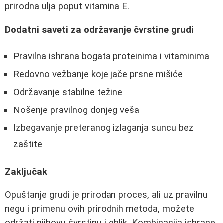
prirodna ulja poput vitamina E.
Dodatni saveti za održavanje čvrstine grudi
Pravilna ishrana bogata proteinima i vitaminima
Redovno vežbanje koje jače prsne mišiće
Održavanje stabilne težine
Nošenje pravilnog donjeg veša
Izbegavanje preteranog izlaganja suncu bez
zaštite
Zaključak
Opuštanje grudi je prirodan proces, ali uz pravilnu
negu i primenu ovih prirodnih metoda, možete
održati njihovu čvrstinu i oblik. Kombinacija ishrane,