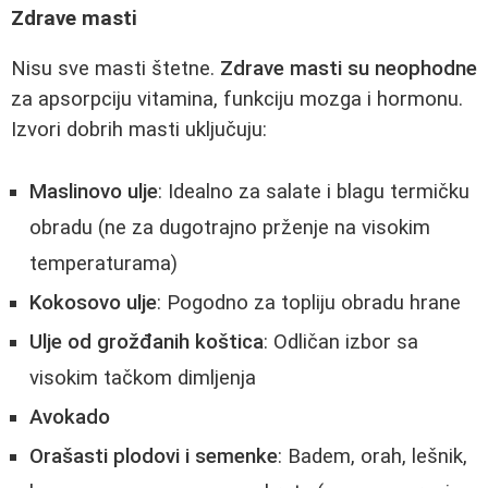
Zdrave masti
Nisu sve masti štetne.
Zdrave masti su neophodne
za apsorpciju vitamina, funkciju mozga i hormonu.
Izvori dobrih masti uključuju:
Maslinovo ulje
: Idealno za salate i blagu termičku
obradu (ne za dugotrajno prženje na visokim
temperaturama)
Kokosovo ulje
: Pogodno za topliju obradu hrane
Ulje od grožđanih koštica
: Odličan izbor sa
visokim tačkom dimljenja
Avokado
Orašasti plodovi i semenke
: Badem, orah, lešnik,