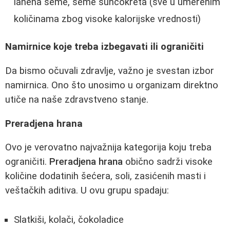
lanena seme, seme suncokreta (sve u umerenim
količinama zbog visoke kalorijske vrednosti)
Namirnice koje treba izbegavati ili ograničiti
Da bismo očuvali zdravlje, važno je svestan izbor
namirnica. Ono što unosimo u organizam direktno
utiče na naše zdravstveno stanje.
Preradjena hrana
Ovo je verovatno najvažnija kategorija koju treba
ograničiti.
Preradjena hrana
obično sadrži visoke
količine dodatinih šećera, soli, zasićenih masti i
veštačkih aditiva. U ovu grupu spadaju:
Slatkiši, kolači, čokoladice