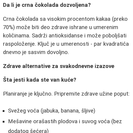
Da li je crna čokolada dozvoljena?
Crna čokolada sa visokim procentom kakaa (preko
70%) može biti deo zdrave ishrane u umerenim
količinama. Sadrži antioksidanse i može poboljšati
raspoloženje. Ključ je u umerenosti - par kvadratića
dnevno je sasvim dovoljno.
Zdrave alternative za svakodnevne izazove
Šta jesti kada ste van kuće?
Planiranje je ključno. Pripremite zdrave užine poput:
Svežeg voća (jabuka, banana, šljive)
Mešavine orašastih plodova i suvog voća (bez
dodatog šećera)