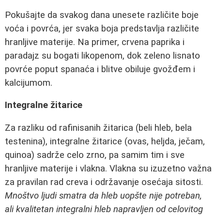
Pokušajte da svakog dana unesete različite boje
voća i povrća, jer svaka boja predstavlja različite
hranljive materije. Na primer, crvena paprika i
paradajz su bogati likopenom, dok zeleno lisnato
povrće poput spanaća i blitve obiluje gvožđem i
kalcijumom.
Integralne žitarice
Za razliku od rafinisanih žitarica (beli hleb, bela
testenina), integralne žitarice (ovas, heljda, ječam,
quinoa) sadrže celo zrno, pa samim tim i sve
hranljive materije i vlakna. Vlakna su izuzetno važna
za pravilan rad creva i održavanje osećaja sitosti.
Mnoštvo ljudi smatra da hleb uopšte nije potreban,
ali kvalitetan integralni hleb napravljen od celovitog