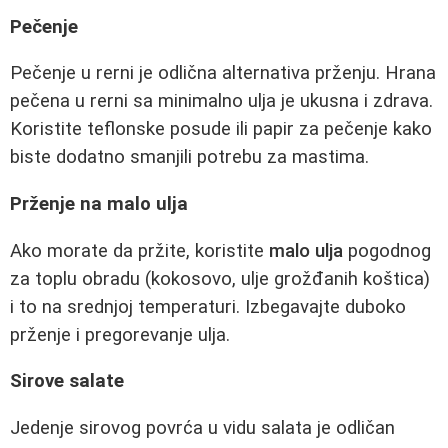
Pečenje
Pečenje u rerni je odlična alternativa prženju. Hrana
pečena u rerni sa minimalno ulja je ukusna i zdrava.
Koristite teflonske posude ili papir za pečenje kako
biste dodatno smanjili potrebu za mastima.
Prženje na malo ulja
Ako morate da pržite, koristite
malo ulja
pogodnog
za toplu obradu (kokosovo, ulje grožđanih koštica)
i to na srednjoj temperaturi. Izbegavajte duboko
prženje i pregorevanje ulja.
Sirove salate
Jedenje sirovog povrća u vidu salata je odličan