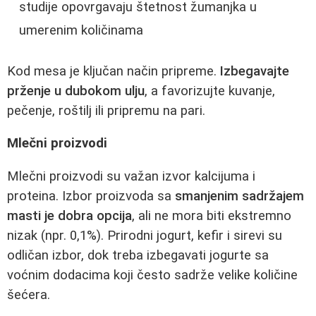
studije opovrgavaju štetnost žumanjka u
umerenim količinama
Kod mesa je ključan način pripreme.
Izbegavajte
prženje u dubokom ulju
, a favorizujte kuvanje,
pečenje, roštilj ili pripremu na pari.
Mlečni proizvodi
Mlečni proizvodi su važan izvor kalcijuma i
proteina. Izbor proizvoda sa
smanjenim sadržajem
masti je dobra opcija
, ali ne mora biti ekstremno
nizak (npr. 0,1%). Prirodni jogurt, kefir i sirevi su
odličan izbor, dok treba izbegavati jogurte sa
voćnim dodacima koji često sadrže velike količine
šećera.