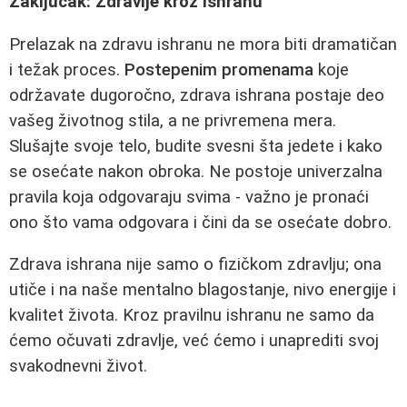
Zaključak: Zdravlje kroz ishranu
Prelazak na zdravu ishranu ne mora biti dramatičan
i težak proces.
Postepenim promenama
koje
održavate dugoročno, zdrava ishrana postaje deo
vašeg životnog stila, a ne privremena mera.
Slušajte svoje telo, budite svesni šta jedete i kako
se osećate nakon obroka. Ne postoje univerzalna
pravila koja odgovaraju svima - važno je pronaći
ono što vama odgovara i čini da se osećate dobro.
Zdrava ishrana nije samo o fizičkom zdravlju; ona
utiče i na naše mentalno blagostanje, nivo energije i
kvalitet života. Kroz pravilnu ishranu ne samo da
ćemo očuvati zdravlje, već ćemo i unaprediti svoj
svakodnevni život.