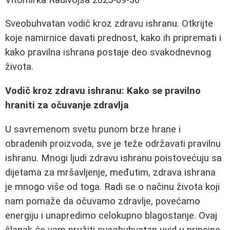
Sveobuhvatan vodič kroz zdravu ishranu. Otkrijte
koje namirnice davati prednost, kako ih pripremati i
kako pravilna ishrana postaje deo svakodnevnog
života.
Vodič kroz zdravu ishranu: Kako se pravilno
hraniti za očuvanje zdravlja
U savremenom svetu punom brze hrane i
obradenih proizvoda, sve je teže održavati pravilnu
ishranu. Mnogi ljudi zdravu ishranu poistovećuju sa
dijetama za mršavljenje, međutim, zdrava ishrana
je mnogo više od toga. Radi se o načinu života koji
nam pomaže da očuvamo zdravlje, povećamo
energiju i unapredimo celokupno blagostanje. Ovaj
članak će vam pružiti sveobuhvatan uvid u principe