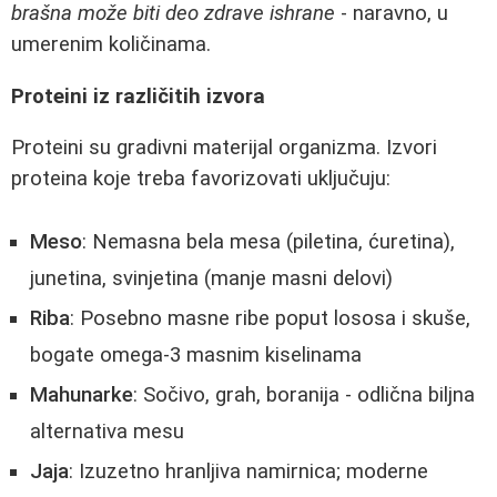
brašna može biti deo zdrave ishrane
- naravno, u
umerenim količinama.
Proteini iz različitih izvora
Proteini su gradivni materijal organizma. Izvori
proteina koje treba favorizovati uključuju:
Meso
: Nemasna bela mesa (piletina, ćuretina),
junetina, svinjetina (manje masni delovi)
Riba
: Posebno masne ribe poput lososa i skuše,
bogate omega-3 masnim kiselinama
Mahunarke
: Sočivo, grah, boranija - odlična biljna
alternativa mesu
Jaja
: Izuzetno hranljiva namirnica; moderne