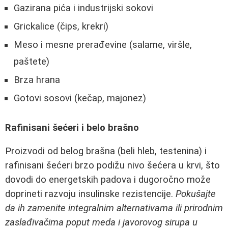
Gazirana pića i industrijski sokovi
Grickalice (čips, krekri)
Meso i mesne prerađevine (salame, viršle,
paštete)
Brza hrana
Gotovi sosovi (kečap, majonez)
Rafinisani šećeri i belo brašno
Proizvodi od belog brašna (beli hleb, testenina) i
rafinisani šećeri brzo podižu nivo šećera u krvi, što
dovodi do energetskih padova i dugoročno može
doprineti razvoju insulinske rezistencije.
Pokušajte
da ih zamenite integralnim alternativama ili prirodnim
zaslađivačima poput meda i javorovog sirupa u