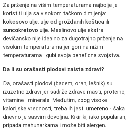
Za prženje na višim temperaturama najbolje je
koristiti ulja sa visokom tačkom dimljenja:
kokosovo ulje
,
ulje od grožđanih koštica
ili
suncokretovo ulje
. Maslinovo ulje ekstra
devičansko nije idealno za dugotrajno prženje na
visokim temperaturama jer gori na nižim
temperaturama i gubi svoja beneficna svojstva.
Da li su orašasti plodovi zaista zdravi?
Da, orašasti plodovi (badem, orah, lešnik) su
izuzetno zdravi jer sadrže zdrave masti, proteine,
vitamine i minerale. Međutim, zbog visoke
kalorijske vrednosti, treba ih jesti
umereno
- šaka
dnevno je sasvim dovoljna. Kikiriki, iako popularan,
pripada mahunarkama i može biti alergen.