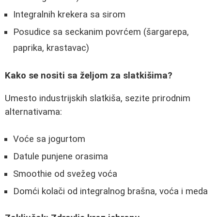
Integralnih krekera sa sirom
Posudice sa seckanim povrćem (šargarepa,
paprika, krastavac)
Kako se nositi sa željom za slatkišima?
Umesto industrijskih slatkiša, sezite prirodnim
alternativama:
Voće sa jogurtom
Datule punjene orasima
Smoothie od svežeg voća
Domći kolači od integralnog brašna, voća i meda