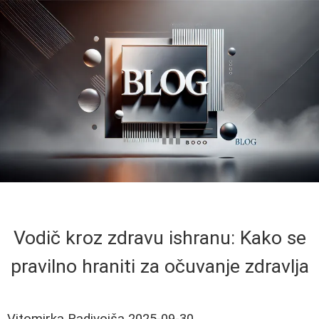
Vodič kroz zdravu ishranu: Kako se
pravilno hraniti za očuvanje zdravlja
Vitomirka Radivojša
2025-09-30