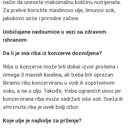
način da unesete maksimalnu količinu nutrijenata.
Za prelive koristite maslinovo ulje, limunov sok,
jabukovo sirće i prirodne začine.
Uobičajene nedoumice u vezi sa zdravom
ishranom
Da li je sva riba iz konzerve dozvoljena?
Riba iz konzerve može biti dobar izvor proteina i
omega-3 masnih kiselina, ali treba biti oprezan.
Biramo ribu konzerviranu u vodi ili sopstvenom
soku, a ne u ulju. Takođe, treba ograničiti unos jer
konzervirana riba može sadržati više soli. Sveža ili
smrznuta riba je uvek bolji izbor.
Koje ulje je najbolje za prženje?