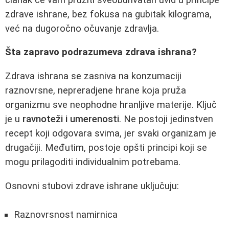
zdrave ishrane, bez fokusa na gubitak kilograma,
već na dugoročno očuvanje zdravlja.
Šta zapravo podrazumeva zdrava ishrana?
Zdrava ishrana se zasniva na konzumaciji
raznovrsne, nepreradjene hrane koja pruža
organizmu sve neophodne hranljive materije. Ključ
je u
ravnoteži i umerenosti
. Ne postoji jedinstven
recept koji odgovara svima, jer svaki organizam je
drugačiji. Međutim, postoje opšti principi koji se
mogu prilagoditi individualnim potrebama.
Osnovni stubovi zdrave ishrane uključuju:
Raznovrsnost namirnica