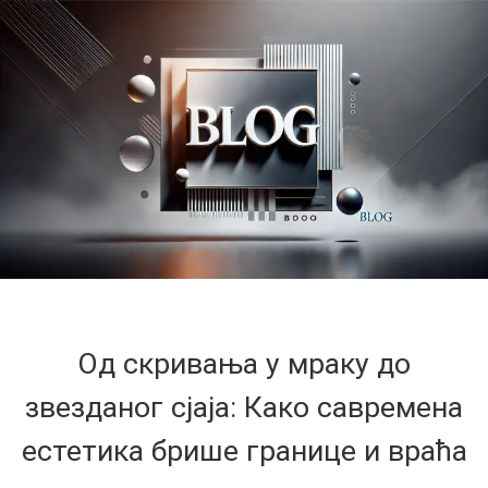
Од скривања у мраку до
звезданог сјаја: Како савремена
естетика брише границе и враћа