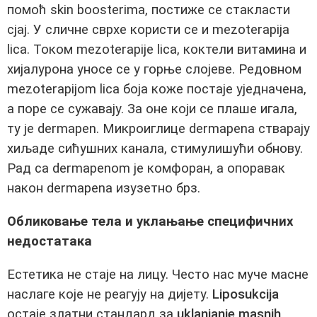
помоћ skin boosterima, постиже се стакласти
сјај. У сличне сврхе користи се и mezoterapija
lica. Током mezoterapije lica, коктели витамина и
хијалурона уносе се у горње слојеве. Редовном
mezoterapijom lica боја коже постаје уједначена,
а поре се сужавају. За оне који се плаше игала,
ту је dermapen. Микроиглице dermapena стварају
хиљаде сићушних канала, стимулишући обнову.
Рад са dermapenom је комфоран, а опоравак
након dermapena изузетно брз.
Обликовање тела и уклањање специфичних
недостатака
Естетика не стаје на лицу. Често нас муче масне
наслаге које не реагују на дијету.
Liposukcija
остаје златни стандард за
uklanjanje masnih