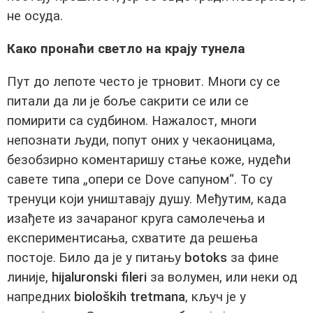
не осуда.
Како пронаћи светло на крају тунела
Пут до лепоте често је трновит. Многи су се
питали да ли је боље сакрити се или се
помирити са судбином. Нажалост, многи
непознати људи, попут оних у чекаоницама,
безобзирно коментаришу стање коже, нудећи
савете типа „опери се Dove сапуном“. То су
тренуци који уништавају душу. Међутим, када
изађете из зачараног круга самолечења и
експериментисања, схватите да решења
постоје. Било да је у питању
botoks
за фине
линије,
hijaluronski fileri
за волумен, или неки од
напредних
bioloških tretmana
, кључ је у