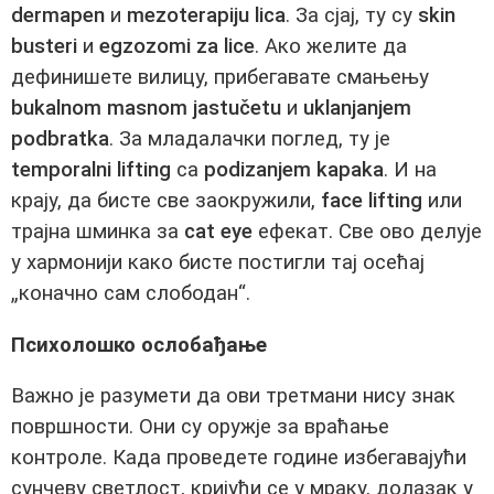
dermapen
и
mezoterapiju lica
. За сјај, ту су
skin
busteri
и
egzozomi za lice
. Ако желите да
дефинишете вилицу, прибегавате смањењу
bukalnom masnom jastučetu
и
uklanjanjem
podbratka
. За младалачки поглед, ту је
temporalni lifting
са
podizanjem kapaka
. И на
крају, да бисте све заокружили,
face lifting
или
трајна шминка за
cat eye
ефекат. Све ово делује
у хармонији како бисте постигли тај осећај
„коначно сам слободан“.
Психолошко ослобађање
Важно је разумети да ови третмани нису знак
површности. Они су оружје за враћање
контроле. Када проведете године избегавајући
сунчеву светлост, кријући се у мраку, долазак у