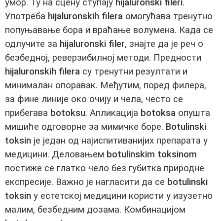
умор. Ту на сцену ступају
hijaluronski fileri
.
Употреба
hijaluronskih filera
омогућава тренутно
попуњавање бора и враћање волумена. Када се
одлучите за
hijaluronski filer
, знајте да је реч о
безбедној, реверзибилној методи. Предности
hijaluronskih filera
су тренутни резултати и
минималан опоравак. Међутим, поред филера,
за фине линије око очију и чела, често се
прибегава
botoksu
. Апликација
botoksa
опушта
мишиће одговорне за мимичке боре.
Botulinski
toksin
је један од најиспитиванијих препарата у
медицини. Деловањем
botulinskim toksinom
постиже се глатко чело без губитка природне
експресије. Важно је нагласити да се
botulinski
toksin
у естетској медицини користи у изузетно
малим, безбедним дозама. Комбинацијом