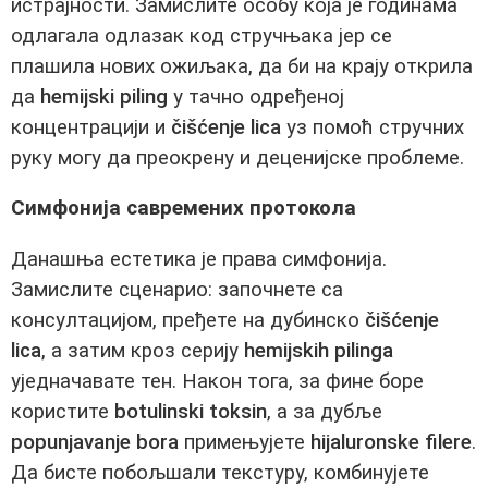
истрајности. Замислите особу која је годинама
одлагала одлазак код стручњака јер се
плашила нових ожиљака, да би на крају открила
да
hemijski piling
у тачно одређеној
концентрацији и
čišćenje lica
уз помоћ стручних
руку могу да преокрену и деценијске проблеме.
Симфонија савремених протокола
Данашња естетика је права симфонија.
Замислите сценарио: започнете са
консултацијом, пређете на дубинско
čišćenje
lica
, а затим кроз серију
hemijskih pilinga
уједначавате тен. Након тога, за фине боре
користите
botulinski toksin
, а за дубље
popunjavanje bora
примењујете
hijaluronske filere
.
Да бисте побољшали текстуру, комбинујете