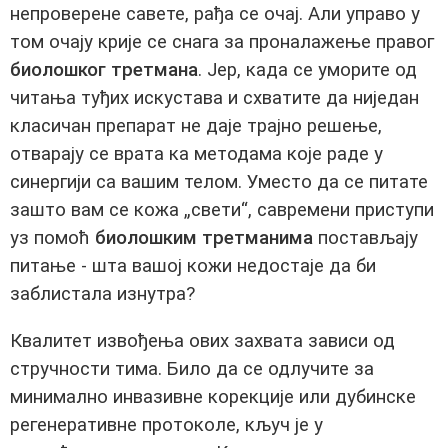
непроверене савете, рађа се очај. Али управо у
том очају крије се снага за проналажење правог
биолошког третмана
. Јер, када се уморите од
читања туђих искустава и схватите да ниједан
класичан препарат не даје трајно решење,
отварају се врата ка методама које раде у
синергији са вашим телом. Уместо да се питате
зашто вам се кожа „свети“, савремени приступи
уз помоћ
биолошким третманима
постављају
питање - шта вашој кожи недостаје да би
заблистала изнутра?
Квалитет извођења ових захвата зависи од
стручности тима. Било да се одлучите за
минимално инвазивне корекције или дубинске
регенеративне протоколе, кључ је у