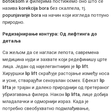
botoksom
и филерима постижемо оно што се
назива
korekcija bora
без скалпела, тј.
popunjavanje bora
на начин који изгледа потпуно
природно.
Редизајнирање контура: Од лифтинга до
детаља
Са жељом да се нагласи лепота, савремена
медицина нуди и захвате који редефинишу црте
лица. Један од најелегантнијих је
lip lift
.
Хируршки
lip lift
скраћује растојање између носа
и усне, стварајући сензуалан осмех. Ефекат
lip
lifta
је трајан и далеко природнији од претераног
убризгавања филера. Након
lip lifta
, лице добија
младалачки и одморнији израз. Када је
потребно свеобухватно подмлађивање,