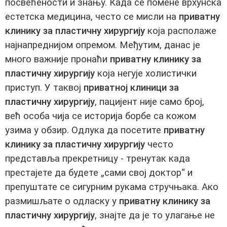
посвећености и знању. Када се помене врхунска
естетска медицина, често се мисли на
приватну
клинику за пластичну хирургију
која располаже
најнапреднијом опремом. Међутим, данас је
много важније пронаћи
приватну клинику за
пластичну хирургију
која негује холистички
приступ. У таквој
приватној клиници за
пластичну хирургију
, пацијент није само број,
већ особа чија се историја борбе са кожом
узима у обзир. Одлука да посетите
приватну
клинику за пластичну хирургију
често
представља прекретницу - тренутак када
престајете да будете „сами свој доктор“ и
препуштате се сигурним рукама стручњака. Ако
размишљате о одласку у
приватну клинику за
пластичну хирургију
, знајте да је то улагање не