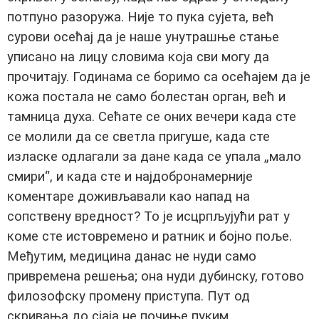
потпуно разоружа. Није то пука сујета, већ
сурови осећај да је наше унутрашње стање
уписано на лицу словима која сви могу да
прочитају. Годинама се боримо са осећајем да је
кожа постала не само болестан орган, већ и
тамница духа. Сећате се оних вечери када сте
се молили да се светла пригуше, када сте
изласке одлагали за дане када се упала „мало
смири“, и када сте и најдобронамерније
коментаре доживљавали као напад на
сопствену вредност? То је исцрпљујући рат у
коме сте истовремено и ратник и бојно поље.
Међутим, медицина данас не нуди само
привремена решења; она нуди дубинску, готово
филозофску промену приступа. Пут од
скривања до сјаја не почиње пуким