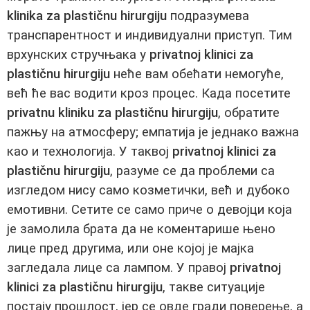
klinika za plastičnu hirurgiju
подразумева
транспарентност и индивидуални приступ. Тим
врхунских стручњака у
privatnoj klinici za
plastičnu hirurgiju
неће вам обећати немогуће,
већ ће вас водити кроз процес. Када посетите
privatnu kliniku za plastičnu hirurgiju
, обратите
пажњу на атмосферу; емпатија је једнако важна
као и технологија. У таквој
privatnoj klinici za
plastičnu hirurgiju
, разуме се да проблеми са
изгледом нису само козметички, већ и дубоко
емотивни. Сетите се само приче о девојци која
је замолила брата да не коментарише њено
лице пред другима, или оне којој је мајка
загледала лице са лампом. У правој
privatnoj
klinici za plastičnu hirurgiju
, такве ситуације
постају прошлост, јер се овде гради поверење, а