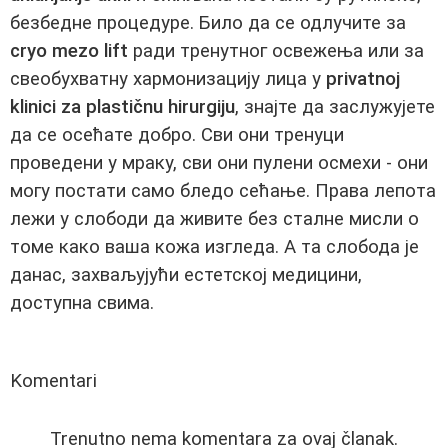
безбедне процедуре. Било да се одлучите за
cryo mezo lift
ради тренутног освежења или за
свеобухватну хармонизацију лица у
privatnoj
klinici za plastičnu hirurgiju
, знајте да заслужујете
да се осећате добро. Сви они тренуци
проведени у мраку, сви они пулени осмехи - они
могу постати само бледо сећање. Права лепота
лежи у слободи да живите без сталне мисли о
томе како ваша кожа изгледа. А та слобода је
данас, захваљујући естетској медицини,
доступна свима.
Komentari
Trenutno nema komentara za ovaj članak.