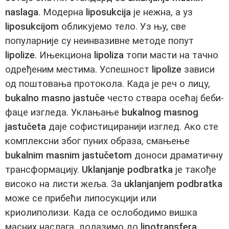
naslaga
. Модерна
liposukcija
је нежна, а уз
liposukcijom
обликујемо тело. Уз њу, све
популарније су неинвазивне методе попут
lipolize
. Ињекциона
lipoliza
топи масти на тачно
одређеним местима. Успешност
lipolize
зависи
од поштовања протокола. Када је реч о лицу,
bukalno masno jastuče
често ствара осећај беби-
фаце изгледа. Уклањање
bukalnog masnog
jastučeta
даје софистициранији изглед. Ако сте
комплексни због пуних образа, смањење
bukalnim masnim jastučetom
доноси драматичну
трансформацију.
Uklanjanje podbratka
је такође
високо на листи жеља. За
uklanjanjem podbratka
може се прибећи липосукцији или
криолиполизи. Када се ослободимо вишка
масних наслага, долазимо до
lipotransfera
.