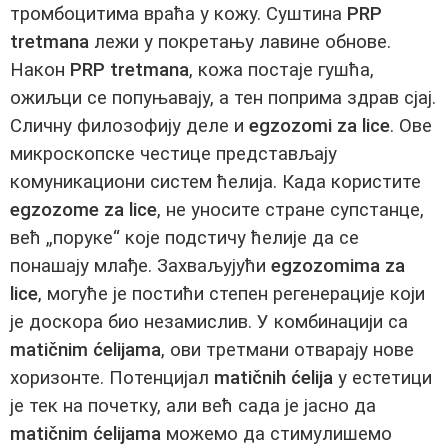
тромбоцитима враћа у кожу. Суштина
PRP
tretmana
лежи у покретању лавине обнове.
Након
PRP tretmana
, кожа постаје гушћа,
ожиљци се попуњавају, а тен поприма здрав сјај.
Сличну филозофију деле и
egzozomi za lice
. Ове
микроскопске честице представљају
комуникациони систем ћелија. Када користите
egzozome za lice
, не уносите стране супстанце,
већ „поруке“ које подстичу ћелије да се
понашају млађе. Захваљујући
egzozomima za
lice
, могуће је постићи степен регенерације који
је доскора био незамислив. У комбинацији са
matičnim ćelijama
, ови третмани отварају нове
хоризонте. Потенцијал
matičnih ćelija
у естетици
је тек на почетку, али већ сада је јасно да
matičnim ćelijama
можемо да стимулишемо