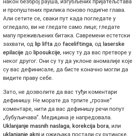
након безброј рауша, изгубљених пријатељстава
и пропуштених прилика поново подигне глава.
Али сетите се, сваки пут када погледате у
огледало, ви не гледате само лице; гледате
мапу преживљених битака. Савремени естетски
захвати, од
lip lifta
до
faceliftinga
, од
laserske
epilacije
до
liposukcije
, нису ту да вас претворе у
неког другог. Они су ту да уклоне аномалије које
су вас дефинисале, да бисте коначно могли да
видите праву себе.
Зато, не дозволите да вас туђи коментари
дефинишу. Не морате да трпите „грозне“
коментаре, нити да вас дефинишу речи попут
„бубуљичава“. Медицина је напредовала.
Uklanjanje masnih naslaga
,
korekcija bora
, или
uklanjanje akni
и ожиљака постали су рутинске,