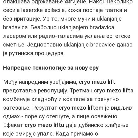
олакшава одржавање хигијене. Након неколико
сесија laserske epilacije, кожа постаје глатка и
без иритације. Уз то, многе мучи и uklanjanje
bradavica. Безболно uklanjanjem bradavica
ласером или радио-таласима уклања естетске
сметње. Једноставно uklanjanje bradavice данас
је рутинска процедура.
Напредне технологије за нову еру
Међу напредним уређајима,
cryo mezo lift
представља револуцију. Третман
cryo mezo lifta
комбинује хладноћу и коктеле за тренутно
затезање. Резултат
cryo mezo liftom
је видљив
одмах - поре су стегнуте, а лице освежено.
Ефекат
cryo mezo liftu
даје дубинско хлађење
које смирује упале. Када причамо о