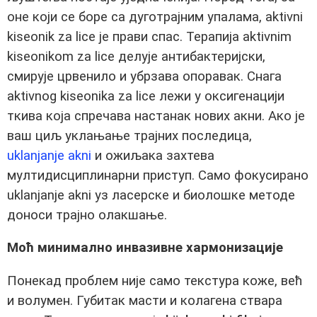
оне који се боре са дуготрајним упалама, aktivni
kiseonik za lice је прави спас. Терапија aktivnim
kiseonikom za lice делује антибактеријски,
смирује црвенило и убрзава опоравак. Снага
aktivnog kiseonika za lice лежи у оксигенацији
ткива која спречава настанак нових акни. Ако је
ваш циљ уклањање трајних последица,
uklanjanje akni
и ожиљака захтева
мултидисциплинарни приступ. Само фокусирано
uklanjanje akni уз ласерске и биолошке методе
доноси трајно олакшање.
Моћ минимално инвазивне хармонизације
Понекад проблем није само текстура коже, већ
и волумен. Губитак масти и колагена ствара