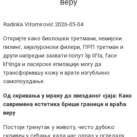
веру
Radinka Vitomirović
2026-05-04
Откријте како биолошки третмани, хемијски
пилинг, хијалуронски филери, ПРП третман и
други напредни захвати попут lip lifta, face
liftinga и ласерске епилације могу да
трансформишу кожу и врате изгубљено
самопоуздање.
Од скривања у мраку до звезданог сјаја: Како
савремена естетика брише границе и враћа
веру
Постоји тренутак у животу, често дубоко
скривен у сећању, када нас одраз у огледалу