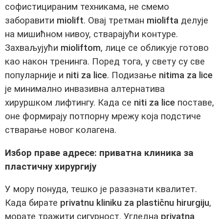
софистицираним техникама, не смемо
заборавити
miolift
. Oвај третман
miolifta
делује
на мишићном нивоу, стварајући контуре.
Захваљујући
mioliftom
, лице се обликује готово
као након тренинга. Поред тога, у свету су све
популарније и
niti za lice
. Подизање
nitima za lice
је минимално инвазивна алтернатива
хируршком лифтингу. Када се
niti za lice
поставе,
оне формирају потпорну мрежу која подстиче
стварање новог колагена.
Избор праве адресе: приватна клиника за
пластичну хирургију
У мору понуда, тешко је разазнати квалитет.
Када бирате
privatnu kliniku za plastičnu hirurgiju
,
морате тражити сигурност. Угледна
privatna