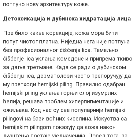
потпуно нову архитектуру коже.
Детоксикација и дубинска хидратација лица
Пре било какве корекције, кожа мора бити
попут чистог платна. Ниједна нега није потпуна
без професионалног čišćenja lica. Темељно
čišćenje lica уклања комедоне и припрема ткиво
за даље третмане. Када се ради о дубинском
čišćenju lica, дерматолози често препоручују да
му претходи hemijski piling. Правилно одабран
hemijski piling уклања горњи слој изумрлих
ћелија, решава проблем хиперпигментације и
ожиљака. Код нас су све популарнији hemijski
pilingovi на бази воћних киселина. Искуства са
hemijskim pilingom показују да кожа након
љуштења постаје уједначенија. Поред тога, за