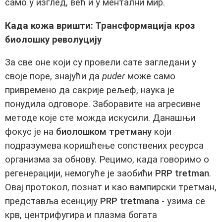
само у изглед, већ и у ментални мир.
Када кожа вришти: Трансформација кроз
биолошку револуцију
За све оне који су провели сате загледани у
своје поре, знајући да
puder
може само
привремено да сакрије рељеф, наука је
понудила одговоре. Заборавите на агресивне
методе које сте можда искусили. Данашњи
фокус је на
биолошком третману
који
подразумева коришћење сопствених ресурса
организма за обнову. Рецимо, када говоримо о
регенерацији, немогуће је заобићи
PRP tretman
.
Овај протокол, познат и као вампирски третман,
представља есенцију
PRP tretmana
- узима се
крв, центрифугира и плазма богата