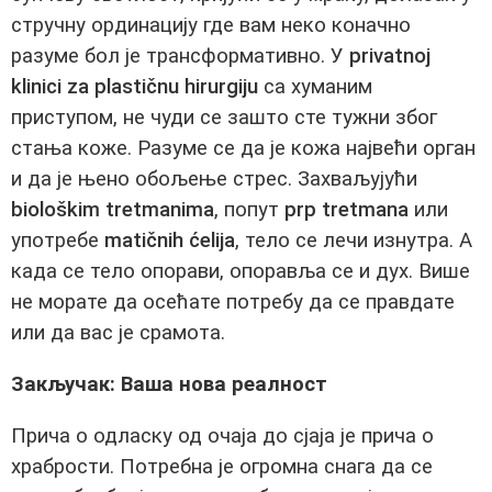
стручну ординацију где вам неко коначно
разуме бол је трансформативно. У
privatnoj
klinici za plastičnu hirurgiju
са хуманим
приступом, не чуди се зашто сте тужни због
стања коже. Разуме се да је кожа највећи орган
и да је њено обољење стрес. Захваљујући
biološkim tretmanima
, попут
prp tretmana
или
употребе
matičnih ćelija
, тело се лечи изнутра. А
када се тело опорави, опоравља се и дух. Више
не морате да осећате потребу да се правдате
или да вас је срамота.
Закључак: Ваша нова реалност
Прича о одласку од очаја до сјаја је прича о
храбрости. Потребна је огромна снага да се