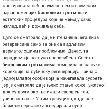
маскирањем, већ разумевањем и применом
најсавременијих
биолошких третмана
и
естетских процедура које не мењају само
изглед, већ и доживљај себе.
Дуго се сматрало да је интензивна нега лица
резервисана само за оне са видљивим
дерматолошким проблемима. Данас, та
парадигма је потпуно превазиђена. Свест о
биолошким третманима
померила се са пуке
корекције на дубинску регенерацију. Прича о
једној младој особи која је избегавала сусрете
јер је сматрала да је њено стање коже „ужасно“,
док су други око ње имали савршен тен,
универзална је. У тим тренуцима, када нас
ближњи нервозно загледају или нуде