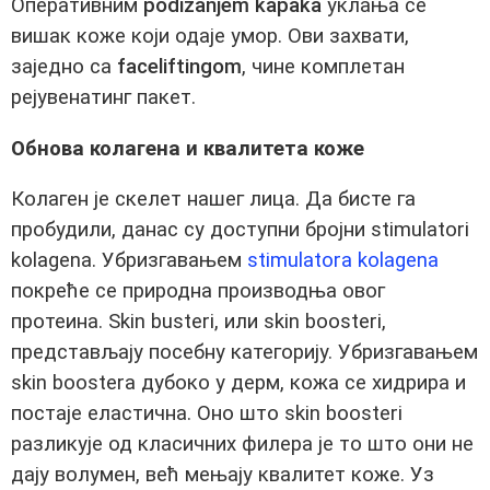
Оперативним
podizanjem kapaka
уклања се
вишак коже који одаје умор. Ови захвати,
заједно са
faceliftingom
, чине комплетан
рејувенатинг пакет.
Обнова колагена и квалитета коже
Колаген је скелет нашег лица. Да бисте га
пробудили, данас су доступни бројни stimulatori
kolagena. Убризгавањем
stimulatora kolagena
покреће се природна производња овог
протеина. Skin busteri, или skin boosteri,
представљају посебну категорију. Убризгавањем
skin boostera дубоко у дерм, кожа се хидрира и
постаје еластична. Оно што skin boosteri
разликује од класичних филера је то што они не
дају волумен, већ мењају квалитет коже. Уз