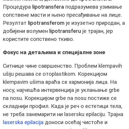
Процедура
lipotransfera
подразумева узимање
сопствене масти и њено пресађивање на лице.
Резултат
lipotransferom
је изузетно природан, а
добијени волумен
lipotransferu
је трајан, јер
користите сопствено ткиво.
Фокус на детаљима и специјалне зоне
Ситнице чине савршенство. Проблем klempavih
ušiju решава се отoplastikom. Корекцијом
klempavim ušima враћа се хармонија лица. На
носу, најчешћа интервенција је уклањање grbe
na nosu. Корекцијом grbe na nosu постиже се
складнији профил. Када је реч о естетици тела,
не треба занемарити ни lasersku epilaciju. Трајна
laserska epilacija
доноси осећај чистоће и