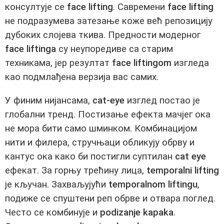
консултује се
face lifting
. Савремени
face lifting
не подразумева затезање коже већ репозицију
дубоких слојева ткива. Предности модерног
face liftinga
су неупоредиве са старим
техникама, јер резултат
face liftingom
изгледа
као подмлађена верзија вас самих.
У финим нијансама,
cat-eye
изглед постао је
глобални тренд. Постизање ефекта мачјег ока
не мора бити само шминком. Комбинацијом
нити и филера, стручњаци обликују обрву и
кантус ока како би постигли суптилан
cat eye
ефекат. За горњу трећину лица,
temporalni lifting
је кључан. Захваљујући
temporalnom liftingu
,
подиже се спуштени реп обрве и отвара поглед.
Често се комбинује и
podizanje kapaka
.