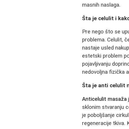
masnih naslaga.
Šta je celulit i ka
Pre nego što se up
problema. Celulit, 
nastaje usled nakupi
estetski problem po
pojavljivanju dopri
nedovoljna fizička a
Šta je anti celulit
Anticelulit masaža
sklonim stvaranju ce
je poboljšanje cirkul
regeneracije tkiva. K