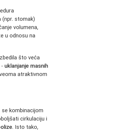
cedura
a (npr. stomak)
ećanje volumena,
te u odnosu na
ezbedila što veća
 -
uklanjanje masnih
veoma atraktivnom
žu se kombinacijom
ljšati cirkulaciju i
polize
. Isto tako,