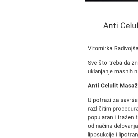
Anti Celu
Vitomirka Radivojš
Sve što treba da zn
uklanjanje masnih n
Anti Celulit Masa
U potrazi za savrš
različitim procedu
popularan i tražen t
od načina delovanja
liposukcije i lipot