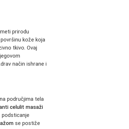
umeti prirodu
 površinu kože koja
ivno tkivo. Ovaj
 njegovom
drav način ishrane i
 na područjima tela
anti celulit masaži
 i podsticanje
asažom
se postiže