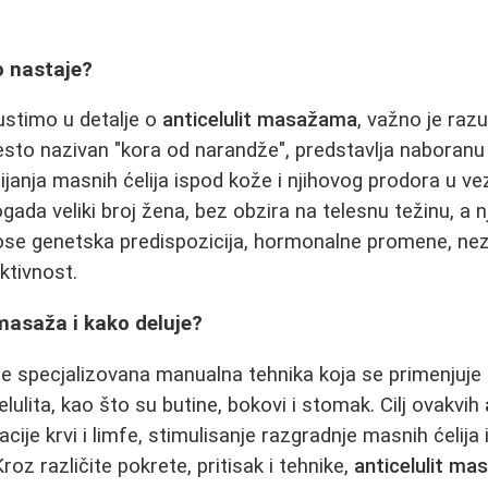
ko nastaje?
ustimo u detalje o
anticelulit masažama
, važno je raz
često nazivan "kora od narandže", predstavlja naboranu
janja masnih ćelija ispod kože i njihovog prodora u vez
gada veliki broj žena, bez obzira na telesnu težinu, a
nose genetska predispozicija, hormonalne promene, nez
ktivnost.
 masaža i kako deluje?
je specjalizovana manualna tehnika koja se primenjuje
lulita, kao što su butine, bokovi i stomak. Cilj ovakvih
acije krvi i limfe, stimulisanje razgradnje masnih ćelija
roz različite pokrete, pritisak i tehnike,
anticelulit m