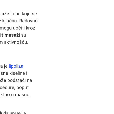
asaže
i one koje se
e ključna. Redovno
 mogu uočiti kroz
lit masaži
su
m aktivnošću.
ga je
lipoliza
.
sne kiseline i
može podstaći na
ocedure, poput
irektno u masno
i da upravlja