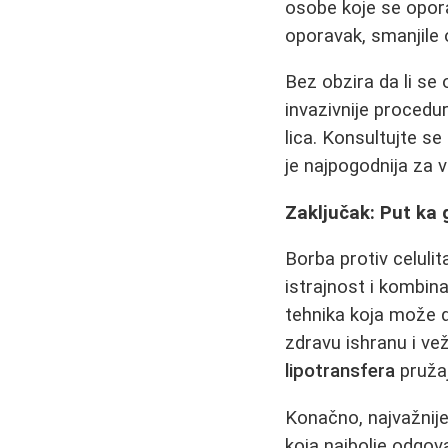
osobe koje se opor
oporavak, smanjile o
Bez obzira da li se
invazivnije procedu
lica. Konsultujte s
je najpogodnija za va
Zaključak: Put ka g
Borba protiv celuli
istrajnost i kombina
tehnika koja može da
zdravu ishranu i ve
lipotransfera
pružaj
Konačno, najvažnije
koja najbolje odgov