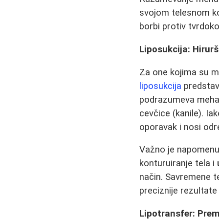
svojom telesnom ko
borbi protiv tvrdoko
Liposukcija: Hirur
Za one kojima su me
liposukcija
predstavl
podrazumeva mehanič
cevčice (kanile). Ia
oporavak i nosi odr
Važno je napomenu
konturuiranje tela i
način. Savremene t
preciznije rezultate
Lipotransfer: Pre