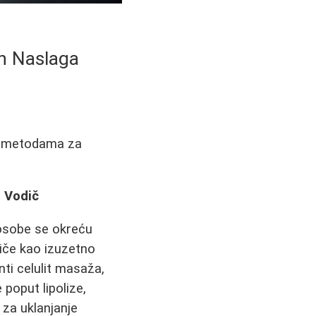
ih Naslaga
gim metodama za
n Vodič
osobe se okreću
iče kao izuzetno
nti celulit masaža,
poput lipolize,
 za uklanjanje