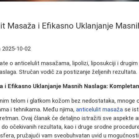
lit Masaža i Efikasno Uklanjanje Masn
a
2025-10-02
ate o anticelulit masažama, lipolizi, liposukciji i dru
aslaga. Stručan vodič za postizanje željenih rezultata.
ža i Efikasno Uklanjanje Masnih Naslaga: Kompleta
enim telom i glatkom kožom bez nedostataka, mnoge 
rama i tehnikama. Među njima,
anticelulit masaža
se ist
retman. Ovaj članak će detaljno istražiti sve aspekte a
 do očekivanih rezultata, kao i druge srodne procedure 
ransfera, pružajući vam sveobuhvatan uvid u mogućnosti