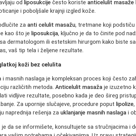
avljaju od
liposukcije
često koriste
anticelulit masaže
ticanje i poboljšale krajnji izgled kože.
 odlučite za
anti celulit masažu
, tretmane koji podstič
re kao što je
liposukcija
, ključno je da to činite pod n
e sa dermatologom ili estetskim hirurgom kako biste s
s, vaš tip tela i željene rezultate.
latkoj koži bez celulita
ta i masnih naslaga je kompleksan proces koji često zah
ciju različitih metoda.
Anticelulit masaža
je izuzetno k
ti vidljive rezultate, posebno kada je deo šireg pristup
žbanje. Za upornije slučajeve, procedure poput
lipolize
u naprednija rešenja za
uklanjanje masnih naslaga
i ob
 je da se informišete, konsultujete sa stručnjacima i 
ara vašim potrebama i očekivanjima. Uz pravu strategij