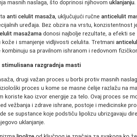
ja masnih naslaga, što doprinosi njihovom
uklanjanju
.
sta
anti celulit masaža
, uključujući ručne
anticelulit m
ijalnih uređaja. Bez obzira na vrstu, konzistentnost j
celulit masažama
donosi najbolje rezultate, a efekti se
kože i smanjenje vidljivosti celulita. Tretmani
anticelu
se kombinuju sa pravilnom ishranom i redovnom fizičko
 i stimulisana razgradnja masti
asaža, drugi važan proces u borbi protiv masnih nasla
 fiziološki proces u kome se masne ćelije razlažu na ma
tim koriste kao izvor energije za telo. Ovaj proces se 
ored vežbanja i zdrave ishrane, postoje i medicinske pr
, gde se supstance koje podstiču lipolizu ubrizgavaju d
njegovo uklanjanje.
anizma
lipolize
od ključnog je značaja za svakoga ko žel