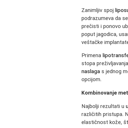
Zanimljiv spoj
lipos
podrazumeva da se
prečisti i ponovo ub
poput jagodica, usan
veštačke implantate
Primena
lipotransf
stopa preživljavanja
naslaga
s jednog me
opcijom.
Kombinovanje meto
Najbolji rezultati u
različitih pristupa.
elastičnost kože, š