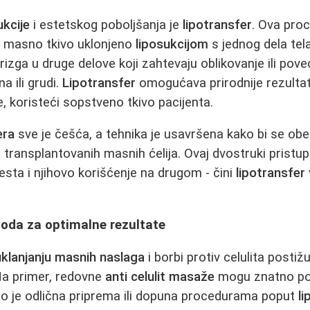
ukcije
i estetskog poboljšanja je
lipotransfer
. Ova pro
 masno tkivo uklonjeno
liposukcijom
s jednog dela tel
rizga u druge delove koji zahtevaju oblikovanje ili pov
a ili grudi.
Lipotransfer
omogućava prirodnije rezulta
, koristeći sopstveno tkivo pacijenta.
era
sve je češća, a tehnika je usavršena kako bi se ob
 transplantovanih masnih ćelija. Ovaj dvostruki pristup
sta i njihovo korišćenje na drugom - čini
lipotransfer
da za optimalne rezultate
uklanjanju masnih naslaga
i borbi protiv celulita posti
 Na primer, redovne
anti celulit masaže
mogu znatno pobo
to je odlična priprema ili dopuna procedurama poput
li