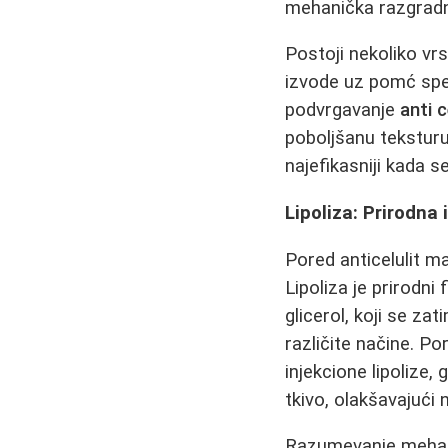
mehanička razgradn
Postoji nekoliko vr
izvode uz pomć spec
podvrgavanje
anti 
poboljšanu teksturu 
najefikasniji kada 
Lipoliza: Prirodna
Pored anticelulit m
Lipoliza je prirodni
glicerol, koji se za
različite načine. P
injekcione lipolize
tkivo, olakšavajući 
Razumevanje meh