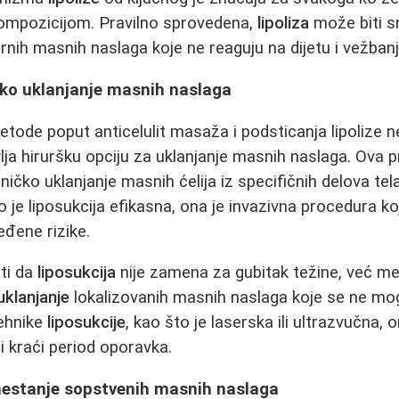
mpozicijom. Pravilno sprovedena,
lipoliza
može biti s
rnih masnih naslaga koje ne reaguju na dijetu i vežbanj
ško uklanjanje masnih naslaga
tode poput anticelulit masaža i podsticanja lipolize n
ja hiruršku opciju za uklanjanje masnih naslaga. Ova 
ko uklanjanje masnih ćelija iz specifičnih delova te
ko je liposukcija efikasna, ona je invazivna procedura k
eđene rizike.
ti da
liposukcija
nije zamena za gubitak težine, već m
uklanjanje
lokalizovanih masnih naslaga koje se ne mog
ehnike
liposukcije
, kao što je laserska ili ultrazvučna
 i kraći period oporavka.
mestanje sopstvenih masnih naslaga