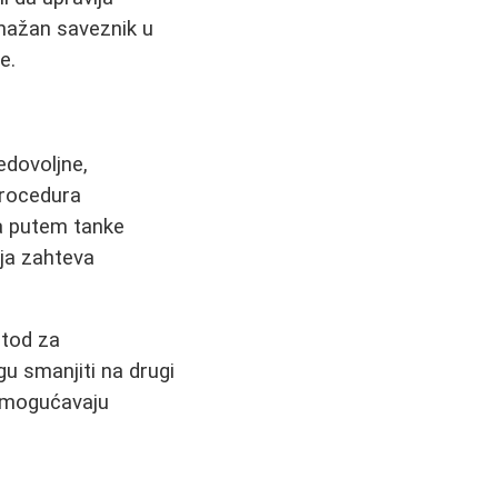
nažan saveznik u
e.
edovoljne,
procedura
la putem tanke
oja zahteva
etod za
u smanjiti na drugi
, omogućavaju