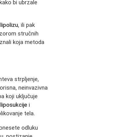
kako bi ubrzale
u
lipolizu
, ili pak
adzorom stručnih
aznali koja metoda
teva strpljenje,
orisna, neinvazivna
a koji uključuje
,
liposukcije
i
likovanje tela.
donesete odluku
u, postizanje