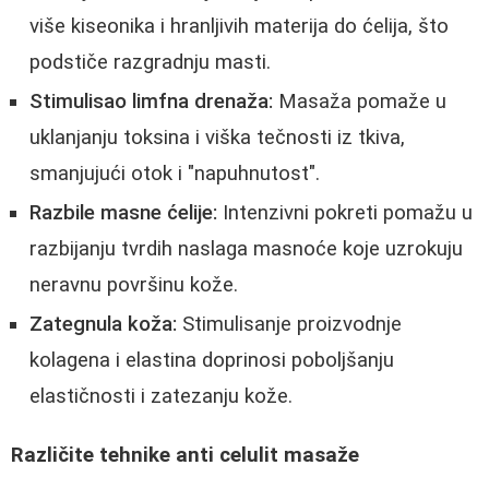
više kiseonika i hranljivih materija do ćelija, što
podstiče razgradnju masti.
Stimulisao limfna drenaža:
Masaža pomaže u
uklanjanju toksina i viška tečnosti iz tkiva,
smanjujući otok i "napuhnutost".
Razbile masne ćelije:
Intenzivni pokreti pomažu u
razbijanju tvrdih naslaga masnoće koje uzrokuju
neravnu površinu kože.
Zategnula koža:
Stimulisanje proizvodnje
kolagena i elastina doprinosi poboljšanju
elastičnosti i zatezanju kože.
Različite tehnike anti celulit masaže