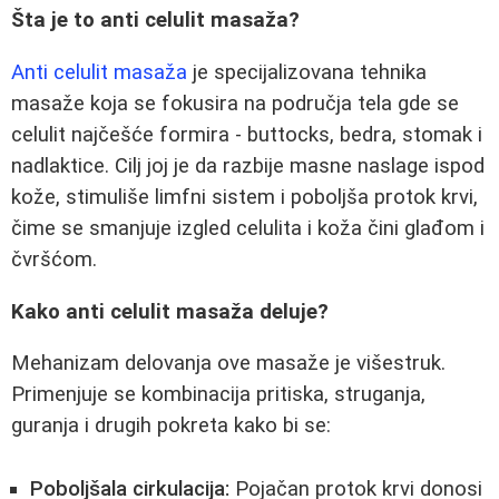
Šta je to anti celulit masaža?
Anti celulit masaža
je specijalizovana tehnika
masaže koja se fokusira na područja tela gde se
celulit najčešće formira - buttocks, bedra, stomak i
nadlaktice. Cilj joj je da razbije masne naslage ispod
kože, stimuliše limfni sistem i poboljša protok krvi,
čime se smanjuje izgled celulita i koža čini glađom i
čvršćom.
Kako anti celulit masaža deluje?
Mehanizam delovanja ove masaže je višestruk.
Primenjuje se kombinacija pritiska, struganja,
guranja i drugih pokreta kako bi se:
Poboljšala cirkulacija:
Pojačan protok krvi donosi