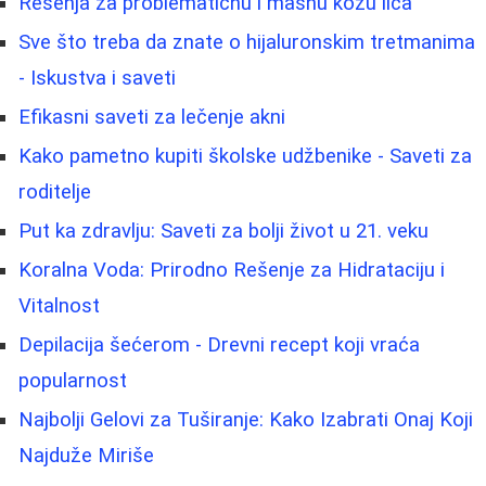
Rešenja za problematičnu i masnu kožu lica
Sve što treba da znate o hijaluronskim tretmanima
- Iskustva i saveti
Efikasni saveti za lečenje akni
Kako pametno kupiti školske udžbenike - Saveti za
roditelje
Put ka zdravlju: Saveti za bolji život u 21. veku
Koralna Voda: Prirodno Rešenje za Hidrataciju i
Vitalnost
Depilacija šećerom - Drevni recept koji vraća
popularnost
Najbolji Gelovi za Tuširanje: Kako Izabrati Onaj Koji
Najduže Miriše