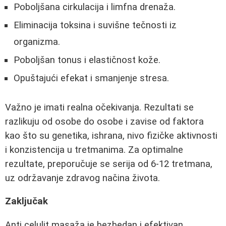
Poboljšana cirkulacija i limfna drenaža.
Eliminacija toksina i suvišne tečnosti iz
organizma.
Poboljšan tonus i elastičnost kože.
Opuštajući efekat i smanjenje stresa.
Važno je imati realna očekivanja. Rezultati se
razlikuju od osobe do osobe i zavise od faktora
kao što su genetika, ishrana, nivo fizičke aktivnosti
i konzistencija u tretmanima. Za optimalne
rezultate, preporučuje se serija od 6-12 tretmana,
uz održavanje zdravog načina života.
Zaključak
Anti celulit masaža je bezbedan i efektivan