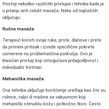
Postoji nekoliko različitih pristupa i tehnika kada je
u pitanju anti celulit masaža. Neke od najčešćih
uključuju:
Ručna masaža
Terapeut koristi svoje ruke, prste, dlanove i prete
da primeni pritisak i izvede specifične pokrete
usmerene na problematična područja. Ovo je
klasičan pristup koji omogućava prilagodljivost i
individualni tretman.
Mehanička masaža
Ova tehnika uključuje korišćenje uređaja kao što su
rolnice, valjci ili mašine sa vakuumom koji
mehanički stimulišu kožu i potkožno tkivo. Često