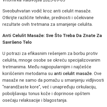
Sveobuhvatan vodič kroz anti celulit masaže.
Otkrijte različite tehnike, prednosti i očekivane
rezultate ovih tretmana za smanjenje celulita.
Anti Celulit Masaže: Sve Što Treba Da Znate Za
Savršeno Telo
U potrazi za efikasnim rešenjem za borbu protiv
celulita, mnoge osobe se okreću specijalizovanim
tretmanima. Među najpopularnijim i najčešće
korišćenim metodama su
anti celulit masaže
. Ove
masaže ne samo da pomažu u smanjenju vidljivosti
"narandžaste kore", već i unapređuju cirkulaciju,
poboljšavaju tonus kože i doprinose opštem
osećaju relaksacije i blagostanja.