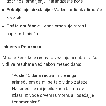
doprinosi smanjenju "narandžaste kore"
Poboljšanje cirkulacije
- Vodeni pritisak stimuliše
krvotok
Opšte opuštanje
- Voda smanjuje stres i
napetost mišića
Iskustva Polaznika
Mnoge žene koje redovno vežbaju aquabik ističu
vidljive rezultate već nakon mesec dana:
"Posle 15 dana redovnih treninga
primećujem da mi se telo vidno zateže.
Najsmešnije mi je bilo kada bismo svi
izlazili iz vode crveni i umorni, ali osećaj je
fenomenalan!"