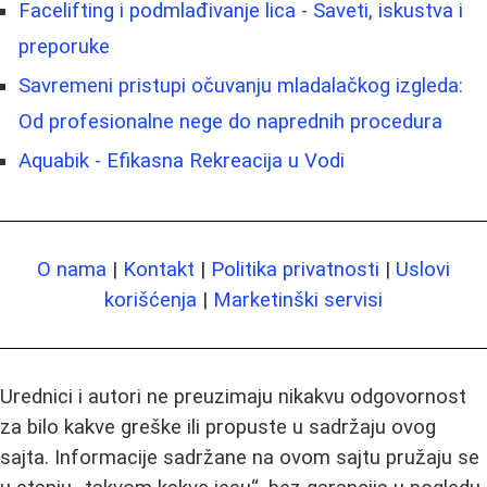
Facelifting i podmlađivanje lica - Saveti, iskustva i
preporuke
Savremeni pristupi očuvanju mladalačkog izgleda:
Od profesionalne nege do naprednih procedura
Aquabik - Efikasna Rekreacija u Vodi
O nama
|
Kontakt
|
Politika privatnosti
|
Uslovi
korišćenja
|
Marketinški servisi
Urednici i autori ne preuzimaju nikakvu odgovornost
za bilo kakve greške ili propuste u sadržaju ovog
sajta. Informacije sadržane na ovom sajtu pružaju se