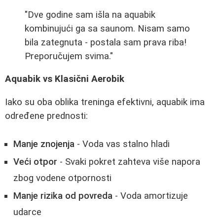
"Dve godine sam išla na aquabik
kombinujući ga sa saunom. Nisam samo
bila zategnuta - postala sam prava riba!
Preporučujem svima."
Aquabik vs Klasični Aerobik
Iako su oba oblika treninga efektivni, aquabik ima
određene prednosti:
Manje znojenja
- Voda vas stalno hladi
Veći otpor
- Svaki pokret zahteva više napora
zbog vodene otpornosti
Manje rizika od povreda
- Voda amortizuje
udarce