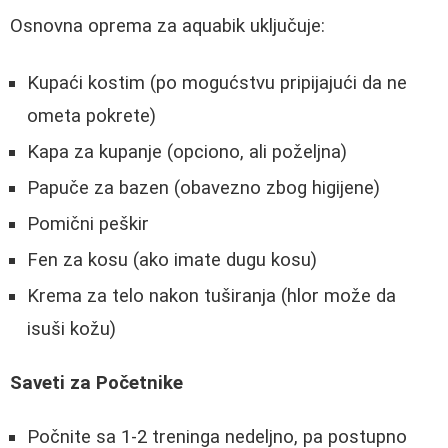
Osnovna oprema za aquabik uključuje:
Kupaći kostim (po mogućstvu pripijajući da ne
ometa pokrete)
Kapa za kupanje (opciono, ali poželjna)
Papuče za bazen (obavezno zbog higijene)
Pomični peškir
Fen za kosu (ako imate dugu kosu)
Krema za telo nakon tuširanja (hlor može da
isuši kožu)
Saveti za Početnike
Počnite sa 1-2 treninga nedeljno, pa postupno