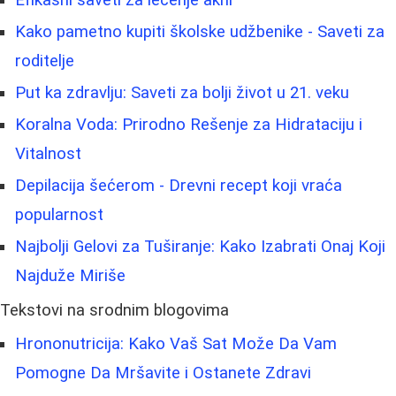
Kako pametno kupiti školske udžbenike - Saveti za
roditelje
Put ka zdravlju: Saveti za bolji život u 21. veku
Koralna Voda: Prirodno Rešenje za Hidrataciju i
Vitalnost
Depilacija šećerom - Drevni recept koji vraća
popularnost
Najbolji Gelovi za Tuširanje: Kako Izabrati Onaj Koji
Najduže Miriše
Tekstovi na srodnim blogovima
Hrononutricija: Kako Vaš Sat Može Da Vam
Pomogne Da Mršavite i Ostanete Zdravi