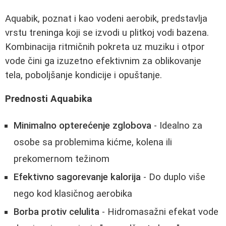
Aquabik, poznat i kao vodeni aerobik, predstavlja
vrstu treninga koji se izvodi u plitkoj vodi bazena.
Kombinacija ritmičnih pokreta uz muziku i otpor
vode čini ga izuzetno efektivnim za oblikovanje
tela, poboljšanje kondicije i opuštanje.
Prednosti Aquabika
Minimalno opterećenje zglobova
- Idealno za
osobe sa problemima kićme, kolena ili
prekomernom težinom
Efektivno sagorevanje kalorija
- Do duplo više
nego kod klasičnog aerobika
Borba protiv celulita
- Hidromasažni efekat vode