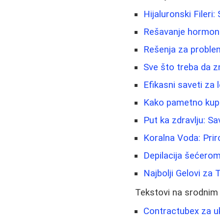
Hijaluronski Filer
Rešavanje hormonsk
Rešenja za problem
Sve što treba da z
Efikasni saveti za 
Kako pametno kupit
Put ka zdravlju: Sav
Koralna Voda: Prir
Depilacija šećerom
Najbolji Gelovi za 
Tekstovi na srodnim
Contractubex za ukl