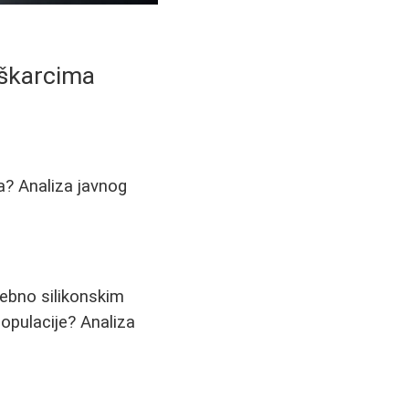
uškarcima
a? Analiza javnog
ebno silikonskim
opulacije? Analiza