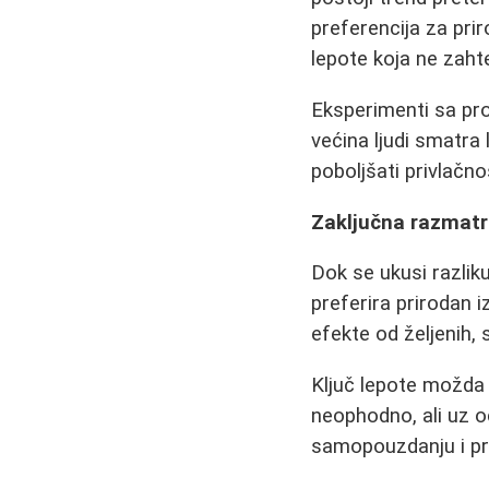
preferencija za prir
lepote koja ne zaht
Eksperimenti sa pr
većina ljudi smatra
poboljšati privlačno
Zaključna razmatr
Dok se ukusi razliku
preferira prirodan 
efekte od željenih,
Ključ lepote možda 
neophodno, ali uz o
samopouzdanju i pri