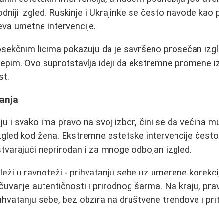
odniji izgled. Ruskinje i Ukrajinke se često navode kao
eva umetne intervencije.
osekčnim licima pokazuju da je savršeno prosečan izg
 lepim. Ovo suprotstavlja ideji da ekstremne promene 
st.
anja
ju i svako ima pravo na svoj izbor, čini se da većina m
izgled kod žena. Ekstremne estetske intervencije često
 stvarajući neprirodan i za mnoge odbojan izgled.
leži u ravnoteži - prihvatanju sebe uz umerene korekcij
čuvanje autentičnosti i prirodnog šarma. Na kraju, prav
hvatanju sebe, bez obzira na društvene trendove i prit