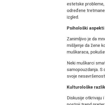
estetske probleme, 
određene tretmane 
izgled.
Psihološki aspekti
Zanimljivo je da mn
mišljenje da žene k
muškaraca, pokušava
Neki muškarci smat
samopouzdanja. S dr
svoje nesavršenosti,
Kulturološke razlik
Diskusije otkrivaju
postoji trend prete