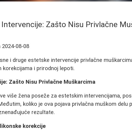
 Intervencije: Zašto Nisu Privlačne M
a
2024-08-08
 usne i druge estetske intervencije privlačne muškarcim
 korekcijama i prirodnoj lepoti.
ije: Zašto Nisu Privlačne Muškarcima
ve više žena poseže za estetskim intervencijama, pos
eđutim, koliko je ova pojava privlačna muškom delu p
iznenađujuće rezultate.
likonske korekcije