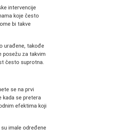
ke intervencije
snama koje često
kome bi takve
bro urađene, takođe
je posežu za takvim
ost često suprotna.
ete se na prvi
e kada se pretera
rodnim efektima koji
e su imale određene