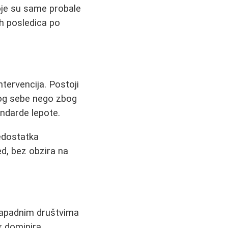
koje su same probale
h posledica po
tervencija. Postoji
bog sebe nego zbog
andarde lepote.
edostatka
ed, bez obzira na
 zapadnim društvima
k dominira