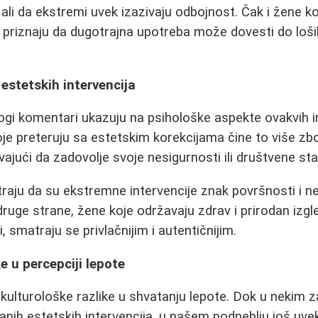
ali da ekstremi uvek izazivaju odbojnost. Čak i žene 
priznaju da dugotrajna upotreba može dovesti do loši
 estetskih intervencija
ogi komentari ukazuju na psihološke aspekte ovakvih in
oje preteruju sa estetskim korekcijama čine to više z
jući da zadovolje svoje nesigurnosti ili društvene st
raju da su ekstremne intervencije znak površnosti i n
uge strane, žene koje održavaju zdrav i prirodan izgl
 smatraju se privlačnijim i autentičnijim.
e u percepciji lepote
 i kulturološke razlike u shvatanju lepote. Dok u nekim
ranih estetskih intervencija, u našem podneblju još uve