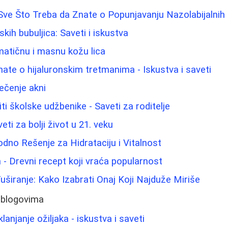
i: Sve Što Treba da Znate o Popunjavanju Nazolabijalni
ih bubuljica: Saveti i iskustva
atičnu i masnu kožu lica
nate o hijaluronskim tretmanima - Iskustva i saveti
lečenje akni
i školske udžbenike - Saveti za roditelje
eti za bolji život u 21. veku
odno Rešenje za Hidrataciju i Vitalnost
 - Drevni recept koji vraća popularnost
Tuširanje: Kako Izabrati Onaj Koji Najduže Miriše
 blogovima
anjanje ožiljaka - iskustva i saveti