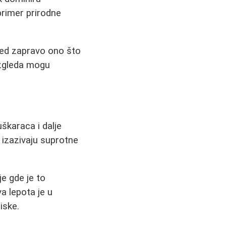
 primer prirodne
led zapravo ono što
izgleda mogu
uškaraca i dalje
 izazivaju suprotne
e gde je to
a lepota je u
iske.