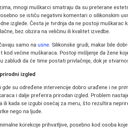
zima, mnogi muškarci smatraju da su preterane estets
osebno se ističu negativni komentari o silikonskim u
odne izglede. Česta je tvrdnja da ne postoji muškarac 
vlačne, bez obzira na veličinu ili kvalitet izvedbe.
ničavaju samo na
usne
. Silikonske grudi, makar bile do
t kod većine muškaraca. Postoji mišljenje da žene ko
u zabludi da će time postati privlačnije, dok je stvarn
 prirodni izgled
i gde su određene intervencije dobro urađene i ne prim
araca i dalje preferira prirodan izgled. Problem nastaj
a ili kada se izgubi osećaj za meru, što rezultira nepri
utke nego na ljude.
inimalne korekcije prihvatljive, posebno kod osoba koj