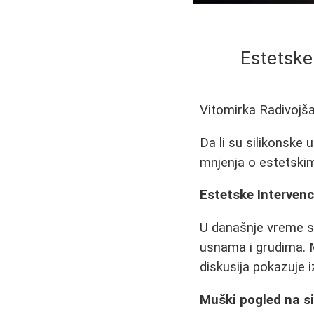
Estetske
Vitomirka Radivojš
Da li su silikonske
mnjenja o estetskim
Estetske Intervenc
U današnje vreme s
usnama i grudima. M
diskusija pokazuje 
Muški pogled na si