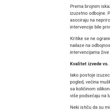
Prema brojnim iska
izuzetno odbojne. P
asociraju na neprir
intervencije bile pri
Kritike se ne ogra
nailaze na odbojnos
intervencijama žive 
Kvalitet izvede vs.
Iako postoje izuzec
pogled, većina mušk
sa količinom silikon
više podsećaju na l
Neki ističu da su m