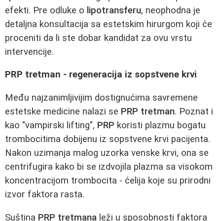
efekti. Pre odluke o
lipotransferu
, neophodna je
detaljna konsultacija sa estetskim hirurgom koji će
proceniti da li ste dobar kandidat za ovu vrstu
intervencije.
PRP tretman - regeneracija iz sopstvene krvi
Među najzanimljivijim dostignućima savremene
estetske medicine nalazi se
PRP tretman
. Poznat i
kao "vampirski lifting",
PRP
koristi plazmu bogatu
trombocitima dobijenu iz sopstvene krvi pacijenta.
Nakon uzimanja malog uzorka venske krvi, ona se
centrifugira kako bi se izdvojila plazma sa visokom
koncentracijom trombocita - ćelija koje su prirodni
izvor faktora rasta.
Suština
PRP tretmana
leži u sposobnosti faktora