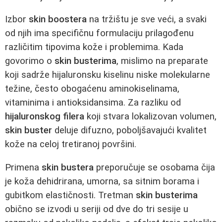
Izbor
skin boostera
na tržištu je sve veći, a svaki
od njih ima specifičnu formulaciju prilagođenu
različitim tipovima kože i problemima. Kada
govorimo o
skin busterima
, mislimo na preparate
koji sadrže hijaluronsku kiselinu niske molekularne
težine, često obogaćenu aminokiselinama,
vitaminima i antioksidansima. Za razliku od
hijaluronskog filera
koji stvara lokalizovan volumen,
skin buster
deluje difuzno, poboljšavajući kvalitet
kože na celoj tretiranoj površini.
Primena
skin bustera
preporučuje se osobama čija
je koža dehidrirana, umorna, sa sitnim borama i
gubitkom elastičnosti. Tretman
skin busterima
obično se izvodi u seriji od dve do tri sesije u