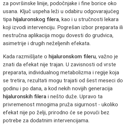
za površinske linije, podočnjake i fine borice oko
usana. Ključ uspeha leži u odabiru odgovarajućeg
tipa
hijaluronskog filera
, kao i u stručnosti lekara
koji izvodi intervenciju. Pogrešan izbor preparata ili
nestručna aplikacija mogu dovesti do grudvica,
asimetrije i drugih neželjenih efekata.
Kada razmišljate o
hijaluronskom fileru
, važno je
znati da efekat nije trajan. U zavisnosti od vrste
preparata, individualnog metabolizma i regije koja
se tretira, rezultati mogu trajati od šest meseci do
godinu i po dana, a kod nekih novijih generacija
hijaluronskih filera
i nešto duže. Upravo ta
privremenost mnogima pruža sigurnost - ukoliko
efekat nije po želji, prirodno će se povući bez
potrebe za dodatnim intervencijama.