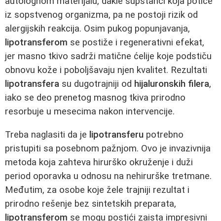
autolognom materijalu, dakle supstanci koja potiče
iz sopstvenog organizma, pa ne postoji rizik od
alergijskih reakcija. Osim pukog popunjavanja,
lipotransferom
se postiže i regenerativni efekat,
jer masno tkivo sadrži matične ćelije koje podstiču
obnovu kože i poboljšavaju njen kvalitet. Rezultati
lipotransfera
su dugotrajniji od
hijaluronskih filera
,
iako se deo prenetog masnog tkiva prirodno
resorbuje u mesecima nakon intervencije.
Treba naglasiti da je
lipotransferu
potrebno
pristupiti sa posebnom pažnjom. Ovo je invazivnija
metoda koja zahteva hirurško okruženje i duži
period oporavka u odnosu na nehirurške tretmane.
Međutim, za osobe koje žele trajniji rezultat i
prirodno rešenje bez sintetskih preparata,
lipotransferom
se mogu postići zaista impresivni