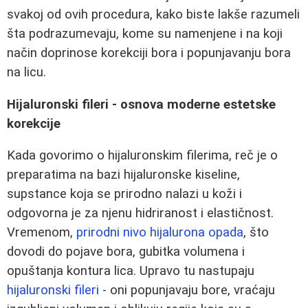
svakoj od ovih procedura, kako biste lakše razumeli
šta podrazumevaju, kome su namenjene i na koji
način doprinose korekciji bora i popunjavanju bora
na licu.
Hijaluronski fileri - osnova moderne estetske
korekcije
Kada govorimo o hijaluronskim filerima, reč je o
preparatima na bazi hijaluronske kiseline,
supstance koja se prirodno nalazi u koži i
odgovorna je za njenu hidriranost i elastičnost.
Vremenom,
prirodni nivo hijalurona opada
, što
dovodi do pojave bora, gubitka volumena i
opuštanja kontura lica. Upravo tu nastupaju
hijaluronski fileri
- oni popunjavaju bore, vraćaju