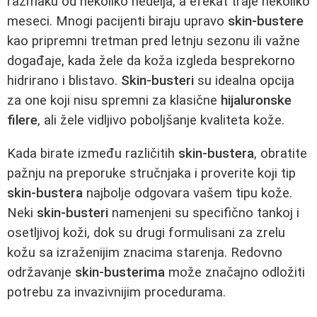
razmaku od nekoliko nedelja, a efekat traje nekoliko
meseci. Mnogi pacijenti biraju upravo
skin-bustere
kao pripremni tretman pred letnju sezonu ili važne
događaje, kada žele da koža izgleda besprekorno
hidrirano i blistavo.
Skin-busteri
su idealna opcija
za one koji nisu spremni za klasične
hijaluronske
filere
, ali žele vidljivo poboljšanje kvaliteta kože.
Kada birate između različitih
skin-bustera
, obratite
pažnju na preporuke stručnjaka i proverite koji tip
skin-bustera
najbolje odgovara vašem tipu kože.
Neki
skin-busteri
namenjeni su specifično tankoj i
osetljivoj koži, dok su drugi formulisani za zrelu
kožu sa izraženijim znacima starenja. Redovno
održavanje
skin-busterima
može značajno odložiti
potrebu za invazivnijim procedurama.