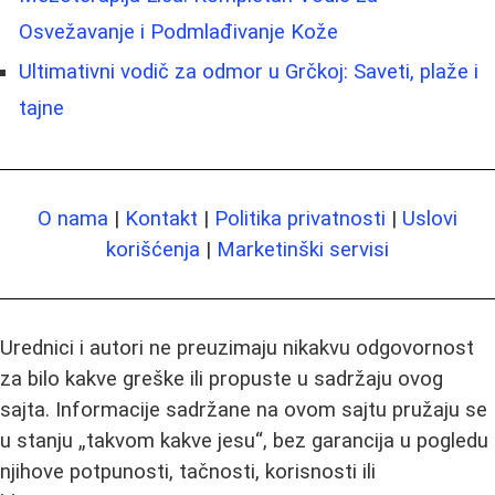
Osvežavanje i Podmlađivanje Kože
Ultimativni vodič za odmor u Grčkoj: Saveti, plaže i
tajne
O nama
|
Kontakt
|
Politika privatnosti
|
Uslovi
korišćenja
|
Marketinški servisi
Urednici i autori ne preuzimaju nikakvu odgovornost
za bilo kakve greške ili propuste u sadržaju ovog
sajta. Informacije sadržane na ovom sajtu pružaju se
u stanju „takvom kakve jesu“, bez garancija u pogledu
njihove potpunosti, tačnosti, korisnosti ili