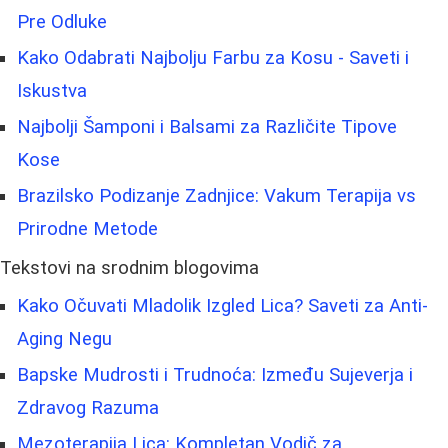
Pre Odluke
Kako Odabrati Najbolju Farbu za Kosu - Saveti i
Iskustva
Najbolji Šamponi i Balsami za Različite Tipove
Kose
Brazilsko Podizanje Zadnjice: Vakum Terapija vs
Prirodne Metode
Tekstovi na srodnim blogovima
Kako Očuvati Mladolik Izgled Lica? Saveti za Anti-
Aging Negu
Bapske Mudrosti i Trudnoća: Između Sujeverja i
Zdravog Razuma
Mezoterapija Lica: Kompletan Vodič za