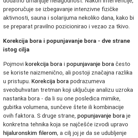
dodatno umanjuje nelagodnost. Nakon intervencije,
preporučuje se izbegavanje intenzivne fizičke
aktivnosti, sauna i solarijuma nekoliko dana, kako bi
se preparat pravilno pozicionirao i vezao za tkivo.
Korekcija bora i popunjavanje bora - dve strane
istog cilja
Pojmovi
korekcija bora
i
popunjavanje bora
često
se koriste naizmenično, ali postoji značajna razlika
u pristupu.
Korekcija bora
podrazumeva
sveobuhvatan tretman koji uključuje analizu uzroka
nastanka bora - da li su one posledica mimike,
gubitka volumena, sunčeve štete ili kombinacije
ovih faktora. S druge strane,
popunjavanje bora
je
konkretna tehnika koja se najčešće izvodi upravo
hijaluronskim filerom
, a cilj joj je da se udubljenje