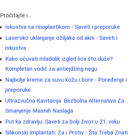
Pročitajte i...
Iskustva sa rinoplastikom - Saveti i preporuke
Lasersko uklanjanje ožiljaka od akni - Saveti i
iskustva
Kako očuvati mladolik izgled lica što duže?
Kompletan vodič za antiejdžing negu
Najbolje kreme za suvu kožu i bore - Poređenje i
preporuke
Ultrazvučna Kavitacija: Bezbolna Alternativa Za
Smanjenje Masnih Naslaga
Put ka zdravlju: Saveti za bolji život u 21. veku
Silikonski Implantati: Za i Protiv - Šta Treba Znati