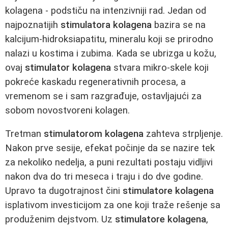
kolagena - podstiču na intenzivniji rad. Jedan od
najpoznatijih
stimulatora kolagena
bazira se na
kalcijum-hidroksiapatitu, mineralu koji se prirodno
nalazi u kostima i zubima. Kada se ubrizga u kožu,
ovaj
stimulator kolagena
stvara mikro-skele koji
pokreće kaskadu regenerativnih procesa, a
vremenom se i sam razgrađuje, ostavljajući za
sobom novostvoreni kolagen.
Tretman
stimulatorom kolagena
zahteva strpljenje.
Nakon prve sesije, efekat počinje da se nazire tek
za nekoliko nedelja, a puni rezultati postaju vidljivi
nakon dva do tri meseca i traju i do dve godine.
Upravo ta dugotrajnost čini
stimulatore kolagena
isplativom investicijom za one koji traže rešenje sa
produženim dejstvom. Uz
stimulatore kolagena
,