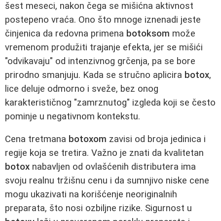
šest meseci, nakon čega se mišićna aktivnost
postepeno vraća. Ono što mnoge iznenadi jeste
činjenica da redovna primena
botoksom
može
vremenom produžiti trajanje efekta, jer se mišići
"odvikavaju" od intenzivnog grčenja, pa se bore
prirodno smanjuju. Kada se stručno aplicira
botox
,
lice deluje odmorno i sveže, bez onog
karakterističnog "zamrznutog" izgleda koji se često
pominje u negativnom kontekstu.
Cena tretmana
botoxom
zavisi od broja jedinica i
regije koja se tretira. Važno je znati da kvalitetan
botox
nabavljen od ovlašćenih distributera ima
svoju realnu tržišnu cenu i da sumnjivo niske cene
mogu ukazivati na korišćenje neoriginalnih
preparata, što nosi ozbiljne rizike. Sigurnost u