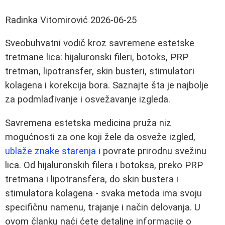
Radinka Vitomirović
2026-06-25
Sveobuhvatni vodič kroz savremene estetske
tretmane lica: hijaluronski fileri, botoks, PRP
tretman, lipotransfer, skin busteri, stimulatori
kolagena i korekcija bora. Saznajte šta je najbolje
za podmlađivanje i osvežavanje izgleda.
Savremena estetska medicina pruža niz
mogućnosti za one koji žele da osveže izgled,
ublaže znake starenja
i povrate prirodnu svežinu
lica. Od hijaluronskih filera i botoksa, preko PRP
tretmana i lipotransfera, do skin bustera i
stimulatora kolagena - svaka metoda ima svoju
specifičnu namenu, trajanje i način delovanja. U
ovom članku naći ćete detaljne informacije o