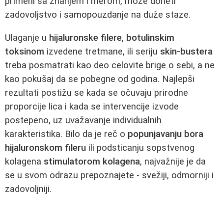
primeni sa znanjem i merom, može doneti
zadovoljstvo i samopouzdanje na duže staze.
Ulaganje u
hijaluronske filere
,
botulinskim
toksinom
izvedene tretmane, ili seriju
skin-bustera
treba posmatrati kao deo celovite brige o sebi, a ne
kao pokušaj da se pobegne od godina. Najlepši
rezultati postižu se kada se očuvaju prirodne
proporcije lica i kada se intervencije izvode
postepeno, uz uvažavanje individualnih
karakteristika. Bilo da je reč o
popunjavanju bora
hijaluronskom fileru
ili podsticanju sopstvenog
kolagena
stimulatorom kolagena
, najvažnije je da
se u svom odrazu prepoznajete - svežiji, odmorniji i
zadovoljniji.