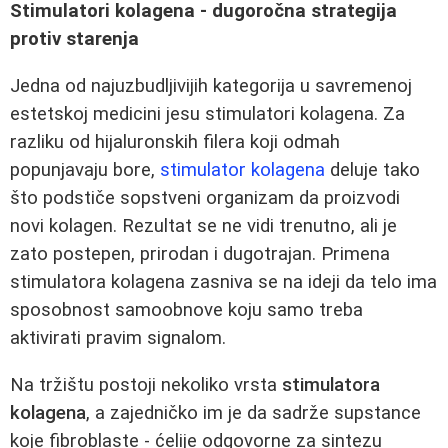
Stimulatori kolagena - dugoročna strategija
protiv starenja
Jedna od najuzbudljivijih kategorija u savremenoj
estetskoj medicini jesu stimulatori kolagena. Za
razliku od hijaluronskih filera koji odmah
popunjavaju bore,
stimulator kolagena
deluje tako
što podstiče sopstveni organizam da proizvodi
novi kolagen. Rezultat se ne vidi trenutno, ali je
zato postepen, prirodan i dugotrajan. Primena
stimulatora kolagena zasniva se na ideji da telo ima
sposobnost samoobnove koju samo treba
aktivirati pravim signalom.
Na tržištu postoji nekoliko vrsta
stimulatora
kolagena
, a zajedničko im je da sadrže supstance
koje fibroblaste - ćelije odgovorne za sintezu