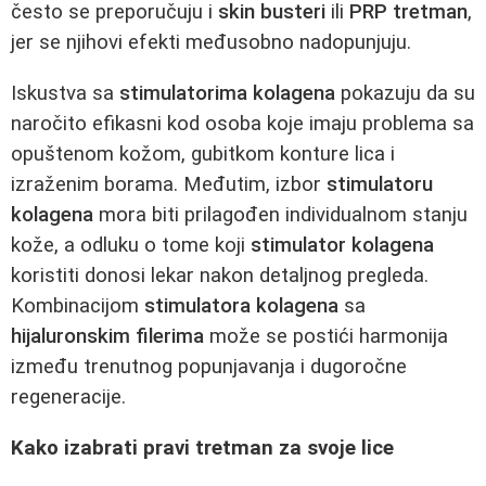
često se preporučuju i
skin busteri
ili
PRP tretman
,
jer se njihovi efekti međusobno nadopunjuju.
Iskustva sa
stimulatorima kolagena
pokazuju da su
naročito efikasni kod osoba koje imaju problema sa
opuštenom kožom, gubitkom konture lica i
izraženim borama. Međutim, izbor
stimulatoru
kolagena
mora biti prilagođen individualnom stanju
kože, a odluku o tome koji
stimulator kolagena
koristiti donosi lekar nakon detaljnog pregleda.
Kombinacijom
stimulatora kolagena
sa
hijaluronskim filerima
može se postići harmonija
između trenutnog popunjavanja i dugoročne
regeneracije.
Kako izabrati pravi tretman za svoje lice