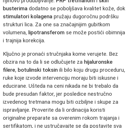
njihovo produbljivanje.
PRP tretmanom
i
skin
busterima
dodatno se poboljšava kvalitet kože, dok
stimulatori kolagena
pružaju dugoročnu podršku
strukturi lica. Za one sa značajnijim gubitkom
volumena,
lipotransferom
se može postići obimnija
i trajnija korekcija.
Ključno je pronaći stručnjaka kome verujete. Bez
obzira na to da li se odlučujete za
hijaluronske
filere
,
botulinski toksin
ili bilo koju drugu proceduru,
ruke koje izvode intervenciju moraju biti iskusne i
educirane. Ušteda na ceni nikada ne bi trebalo da
bude presudan faktor, jer posledice nestručno
izvedenog tretmana mogu biti ozbiljne i skupe za
ispravljanje. Proverite da li ordinacija koristi
originalne preparate sa overenim rokom trajanja i
sertifikatom, i ne ustručavajte se da postavite sva