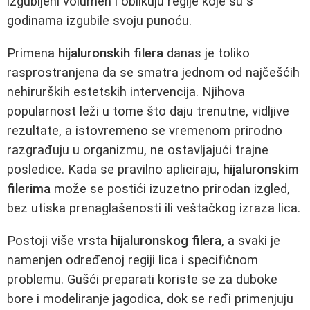
izgubljeni volumen i oblikuju regije koje su s
godinama izgubile svoju punoću.
Primena
hijaluronskih filera
danas je toliko
rasprostranjena da se smatra jednom od najčešćih
nehirurških estetskih intervencija. Njihova
popularnost leži u tome što daju trenutne, vidljive
rezultate, a istovremeno se vremenom prirodno
razgrađuju u organizmu, ne ostavljajući trajne
posledice. Kada se pravilno apliciraju,
hijaluronskim
filerima
može se postići izuzetno prirodan izgled,
bez utiska prenaglašenosti ili veštačkog izraza lica.
Postoji više vrsta
hijaluronskog filera
, a svaki je
namenjen određenoj regiji lica i specifičnom
problemu. Gušći preparati koriste se za duboke
bore i modeliranje jagodica, dok se ređi primenjuju