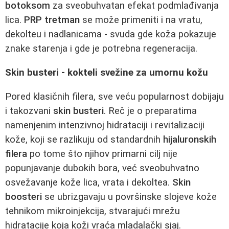
botoksom
za sveobuhvatan efekat podmlađivanja
lica.
PRP tretman
se može primeniti i na vratu,
dekolteu i nadlanicama - svuda gde koža pokazuje
znake starenja i gde je potrebna regeneracija.
Skin busteri - kokteli svežine za umornu kožu
Pored klasičnih filera, sve veću popularnost dobijaju
i takozvani
skin busteri
. Reč je o preparatima
namenjenim intenzivnoj hidrataciji i revitalizaciji
kože, koji se razlikuju od standardnih
hijaluronskih
filera
po tome što njihov primarni cilj nije
popunjavanje dubokih bora, već sveobuhvatno
osvežavanje kože lica, vrata i dekoltea.
Skin
boosteri
se ubrizgavaju u površinske slojeve kože
tehnikom mikroinjekcija, stvarajući mrežu
hidratacije koja koži vraća mladalački sjaj.