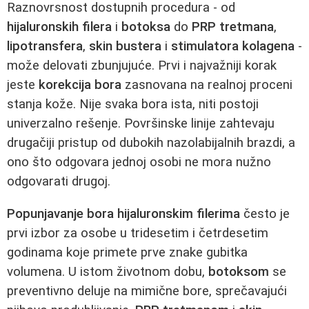
Raznovrsnost dostupnih procedura - od
hijaluronskih filera
i
botoksa
do
PRP tretmana
,
lipotransfera
,
skin bustera
i
stimulatora kolagena
-
može delovati zbunjujuće. Prvi i najvažniji korak
jeste
korekcija bora
zasnovana na realnoj proceni
stanja kože. Nije svaka bora ista, niti postoji
univerzalno rešenje. Površinske linije zahtevaju
drugačiji pristup od dubokih nazolabijalnih brazdi, a
ono što odgovara jednoj osobi ne mora nužno
odgovarati drugoj.
Popunjavanje bora
hijaluronskim filerima
često je
prvi izbor za osobe u tridesetim i četrdesetim
godinama koje primete prve znake gubitka
volumena. U istom životnom dobu,
botoksom
se
preventivno deluje na mimične bore, sprečavajući