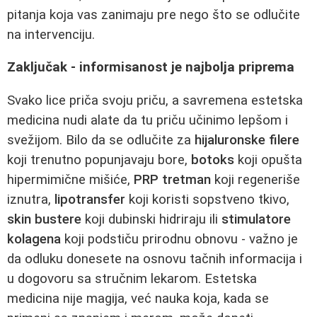
pitanja koja vas zanimaju pre nego što se odlučite
na intervenciju.
Zaključak - informisanost je najbolja priprema
Svako lice priča svoju priču, a savremena estetska
medicina nudi alate da tu priču učinimo lepšom i
svežijom. Bilo da se odlučite za
hijaluronske filere
koji trenutno popunjavaju bore,
botoks
koji opušta
hipermimične mišiće,
PRP tretman
koji regeneriše
iznutra,
lipotransfer
koji koristi sopstveno tkivo,
skin bustere
koji dubinski hidriraju ili
stimulatore
kolagena
koji podstiču prirodnu obnovu - važno je
da odluku donesete na osnovu tačnih informacija i
u dogovoru sa stručnim lekarom. Estetska
medicina nije magija, već nauka koja, kada se