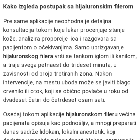
Kako izgleda postupak sa hijaluronskim filerom
Pre same aplikacije neophodna je detaljna
konsultacija tokom koje lekar procenjuje stanje
kože, analizira proporcije lica i razgovara sa
pacijentom o očekivanjima. Samo ubrizgavanje
hijaluronskog filera
vrši se tankom iglom ili kanilom,
a traje svega petnaest do trideset minuta, u
zavisnosti od broja tretiranih zona. Nakon
intervencije, na mestu uboda može se javiti blago
crvenilo ili otok, koji se obično povlače u roku od
dvadeset četiri do četrdeset osam sati.
Osećaj tokom aplikacije
hijaluronskom fileru
većina
pacijenata opisuje kao podnošljiv, a mnogi preparati
danas sadrže lidokain, lokalni anestetik, koji