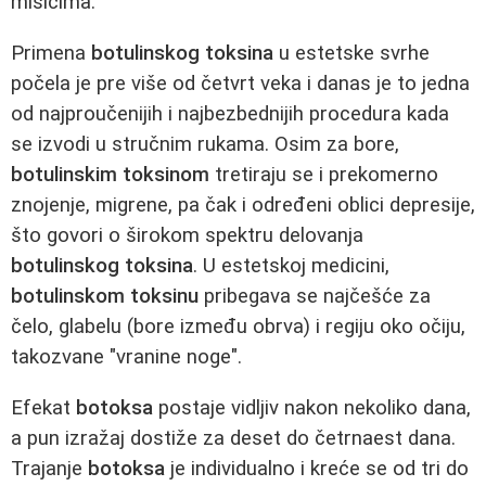
mišićima.
Primena
botulinskog toksina
u estetske svrhe
počela je pre više od četvrt veka i danas je to jedna
od najproučenijih i najbezbednijih procedura kada
se izvodi u stručnim rukama. Osim za bore,
botulinskim toksinom
tretiraju se i prekomerno
znojenje, migrene, pa čak i određeni oblici depresije,
što govori o širokom spektru delovanja
botulinskog toksina
. U estetskoj medicini,
botulinskom toksinu
pribegava se najčešće za
čelo, glabelu (bore između obrva) i regiju oko očiju,
takozvane "vranine noge".
Efekat
botoksa
postaje vidljiv nakon nekoliko dana,
a pun izražaj dostiže za deset do četrnaest dana.
Trajanje
botoksa
je individualno i kreće se od tri do