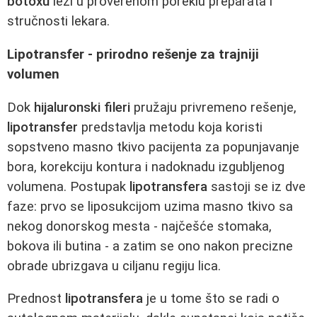
botoxu
leži u proverenom poreklu preparata i
stručnosti lekara.
Lipotransfer - prirodno rešenje za trajniji
volumen
Dok
hijaluronski fileri
pružaju privremeno rešenje,
lipotransfer
predstavlja metodu koja koristi
sopstveno masno tkivo pacijenta za popunjavanje
bora, korekciju kontura i nadoknadu izgubljenog
volumena. Postupak
lipotransfera
sastoji se iz dve
faze: prvo se liposukcijom uzima masno tkivo sa
nekog donorskog mesta - najčešće stomaka,
bokova ili butina - a zatim se ono nakon precizne
obrade ubrizgava u ciljanu regiju lica.
Prednost
lipotransfera
je u tome što se radi o