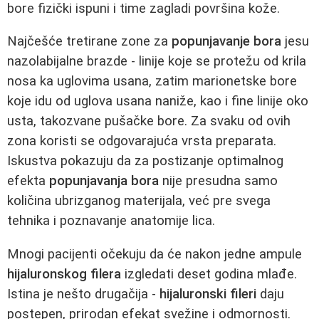
bore fizički ispuni i time zagladi površina kože.
Najčešće tretirane zone za
popunjavanje bora
jesu
nazolabijalne brazde - linije koje se protežu od krila
nosa ka uglovima usana, zatim marionetske bore
koje idu od uglova usana naniže, kao i fine linije oko
usta, takozvane pušačke bore. Za svaku od ovih
zona koristi se odgovarajuća vrsta preparata.
Iskustva pokazuju da za postizanje optimalnog
efekta
popunjavanja bora
nije presudna samo
količina ubrizganog materijala, već pre svega
tehnika i poznavanje anatomije lica.
Mnogi pacijenti očekuju da će nakon jedne ampule
hijaluronskog filera
izgledati deset godina mlađe.
Istina je nešto drugačija -
hijaluronski fileri
daju
postepen, prirodan efekat svežine i odmornosti.