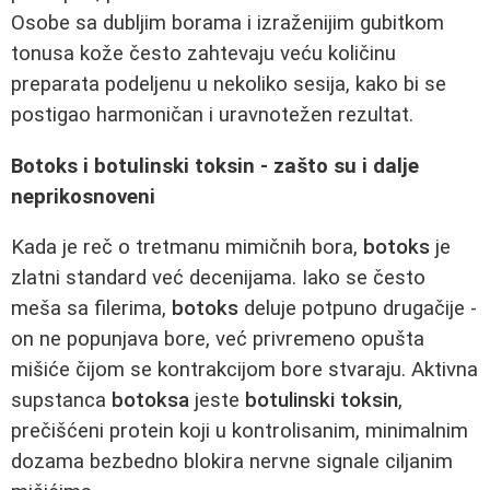
Osobe sa dubljim borama i izraženijim gubitkom
tonusa kože često zahtevaju veću količinu
preparata podeljenu u nekoliko sesija, kako bi se
postigao harmoničan i uravnotežen rezultat.
Botoks i botulinski toksin - zašto su i dalje
neprikosnoveni
Kada je reč o tretmanu mimičnih bora,
botoks
je
zlatni standard već decenijama. Iako se često
meša sa filerima,
botoks
deluje potpuno drugačije -
on ne popunjava bore, već privremeno opušta
mišiće čijom se kontrakcijom bore stvaraju. Aktivna
supstanca
botoksa
jeste
botulinski toksin
,
prečišćeni protein koji u kontrolisanim, minimalnim
dozama bezbedno blokira nervne signale ciljanim