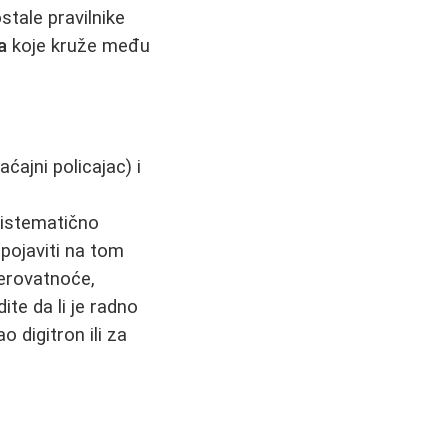
stale pravilnike
a
koje kruže među
ćajni policajac) i
sistematično
 pojaviti na tom
erovatnoće,
te da li je radno
o digitron ili za