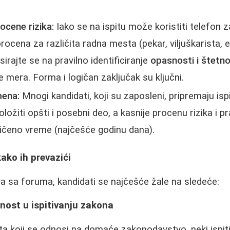
ocene rizika:
Iako se na ispitu može koristiti telefon z
rocena za različita radna mesta (pekar, viljuškarista, el
irajte se na pravilno identificiranje
opasnosti i štetno
je mera. Forma i logičan zaključak su ključni.
mena:
Mnogi kandidati, koji su zaposleni, pripremaju ispi
ožiti opšti i posebni deo, a kasnije procenu rizika i pr
ničeno vreme (najčešće godinu dana).
kako ih prevazići
 sa foruma, kandidati se najčešće žale na sledeće:
jnost u ispitivanju zakona
ta koji se odnosi na domaće zakonodavstvo, neki ispi