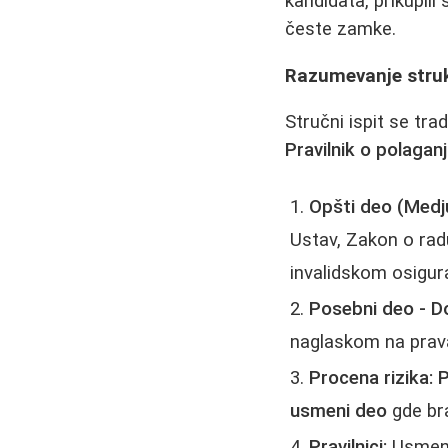
kandidata, prikupili 
česte zamke.
Razumevanje struk
Stručni ispit se tra
Pravilnik o polagan
Opšti deo (Medjun
Ustav, Zakon o rad
invalidskom osigur
Posebni deo - 
naglaskom na prava
Procena rizika:
P
usmeni deo
gde bra
Pravilnici:
Usmeni 