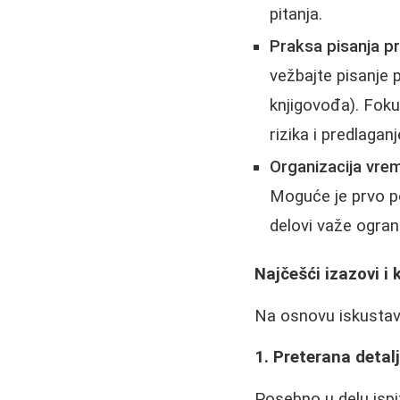
pitanja.
Praksa pisanja pr
vežbajte pisanje p
knjigovođa). Fokus
rizika i predlagan
Organizacija vre
Moguće je prvo pol
delovi važe ogra
Najčešći izazovi i 
Na osnovu iskustava
1. Preterana detal
Posebno u delu ispi