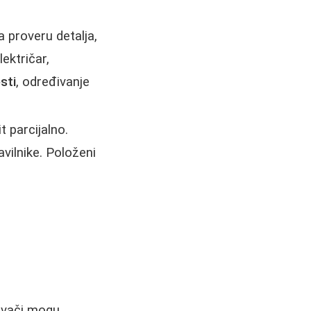
a proveru detalja,
ektričar,
sti
, određivanje
t parcijalno.
avilnike. Položeni
tivači mogu