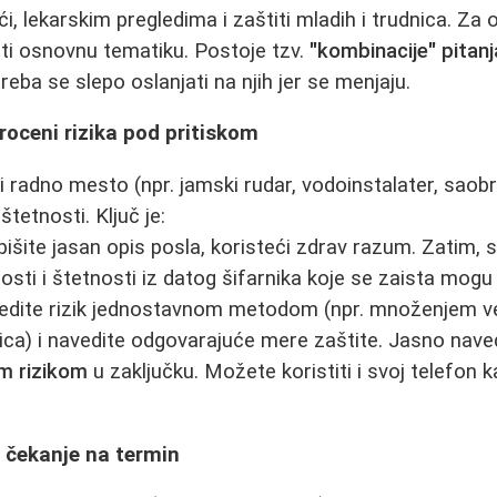
, lekarskim pregledima i zaštiti mladih i trudnica. Za o
ti osnovnu tematiku. Postoje tzv.
"kombinacije" pitanj
treba se slepo oslanjati na njih jer se menjaju.
proceni rizika pod pritiskom
i radno mesto (npr. jamski rudar, vodoinstalater, saobra
štetnosti. Ključ je:
išite jasan opis posla, koristeći zdrav razum. Zatim, 
nosti i štetnosti iz datog šifarnika koje se zaista mogu
edite rizik jednostavnom metodom (npr. množenjem v
ica) i navedite odgovarajuće mere zaštite. Jasno navedi
m rizikom
u zaključku. Možete koristiti i svoj telefon ka
i čekanje na termin