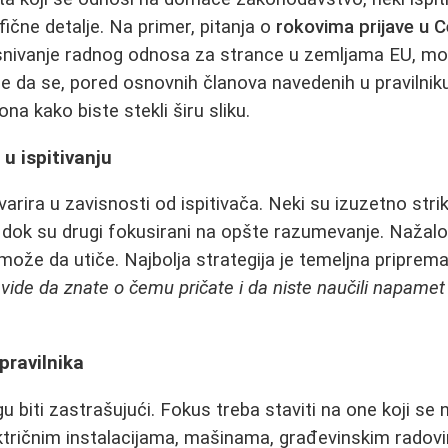
fične detalje. Na primer, pitanja o
rokovima prijave u C
snivanje radnog odnosa za strance u zemljama EU, mog
e da se, pored osnovnih članova navedenih u pravilniku,
na kako biste stekli širu sliku.
u ispitivanju
arira u zavisnosti od ispitivača. Neki su izuzetno strikt
 dok su drugi fokusirani na opšte razumevanje. Nažalos
 može da utiče. Najbolja strategija je temeljna priprem
 vide da znate o čemu pričate i da niste naučili napamet
pravilnika
gu biti zastrašujući. Fokus treba staviti na one koji se 
lektričnim instalacijama, mašinama, građevinskim radovi