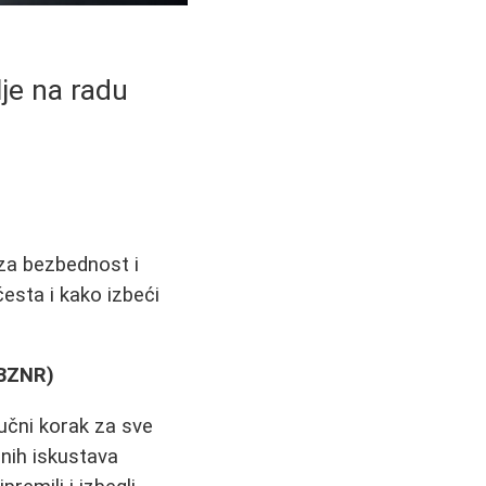
lje na radu
za bezbednost i
česta i kako izbeći
(BZNR)
jučni korak za sve
nih iskustava