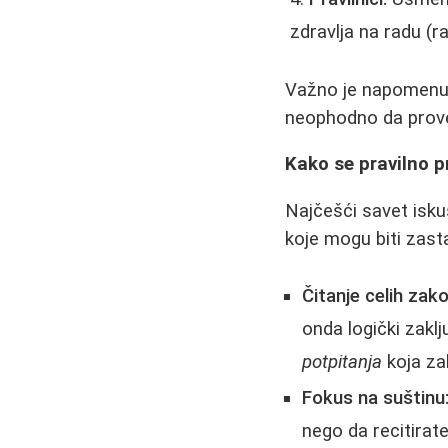
zdravlja na radu (rad
Važno je napomenut
neophodno da prover
Kako se pravilno p
Najčešći savet isku
koje mogu biti zast
Čitanje celih zako
onda logički zakl
potpitanja
koja za
Fokus na suštinu
nego da recitirate