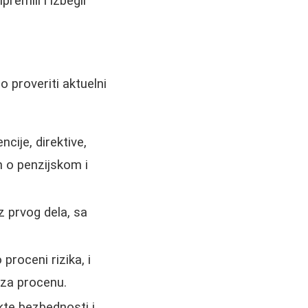
premili i izbegli
o proveriti aktuelni
cije, direktive,
n o penzijskom i
z prvog dela, sa
proceni rizika, i
 za procenu.
ekte bezbednosti i