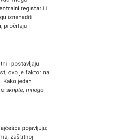
entralni registar
ili
u iznenaditi
 pročitaju i
ni i postavljaju
t, ovo je faktor na
a. Kako jedan
 iz skripte, mnogo
najčešće pojavljuju:
ma, zaštitnoj