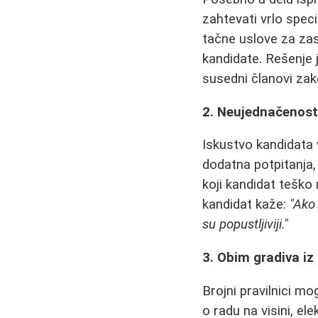
zahtevati vrlo speci
tačne uslove za za
kandidate. Rešenje j
susedni članovi zako
2. Neujednačenost 
Iskustvo kandidata v
dodatna potpitanja,
koji kandidat teško
kandidat kaže:
"Ako
su popustljiviji."
3. Obim gradiva iz 
Brojni pravilnici mo
o radu na visini, e