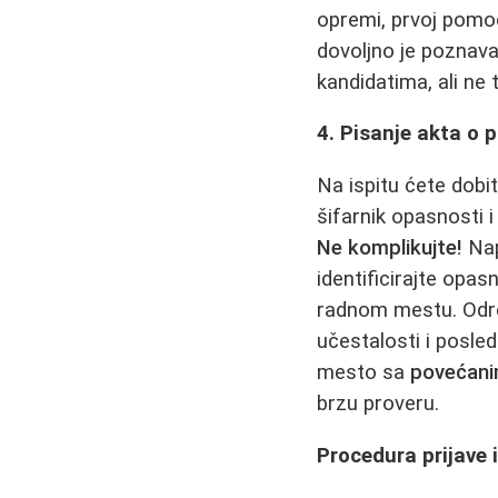
opremi, prvoj pomoći
dovoljno je poznava
kandidatima, ali ne 
4. Pisanje akta o 
Na ispitu ćete dobit
šifarnik opasnosti i 
Ne komplikujte!
Nap
identificirajte opas
radnom mestu. Odr
učestalosti i posled
mesto sa
povećani
brzu proveru.
Procedura prijave 