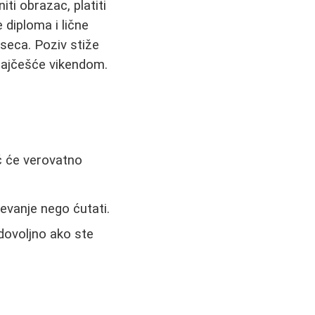
ti obrazac, platiti
 diploma i lične
eseca. Poziv stiže
 najčešće vikendom.
ač će verovatno
evanje nego ćutati.
dovoljno ako ste