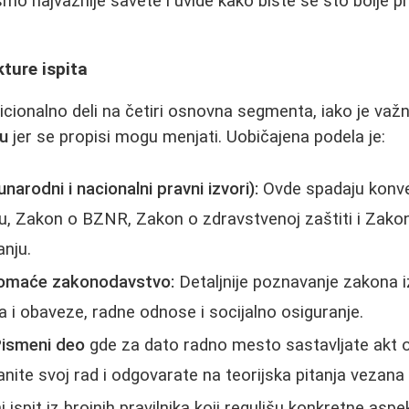
smo najvažnije savete i uvide kako biste se što bolje pri
ture ispita
dicionalno deli na četiri osnovna segmenta, iako je važn
ju
jer se propisi mogu menjati. Uobičajena podela je:
arodni i nacionalni pravni izvori):
Ovde spadaju konven
u, Zakon o BZNR, Zakon o zdravstvenoj zaštiti i Zako
anju.
Domaće zakonodavstvo:
Detaljnije poznavanje zakona i
 i obaveze, radne odnose i socijalno osiguranje.
ismeni deo
gde za dato radno mesto sastavljate akt o 
nite svoj rad i odgovarate na teorijska pitanja vezana
ispit iz brojnih pravilnika koji regulišu konkretne asp