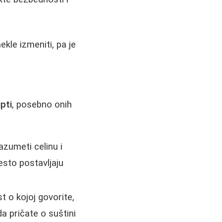
le izmeniti, pa je
pti
, posebno onih
azumeti celinu i
esto postavljaju
t o kojoj govorite,
da pričate o suštini