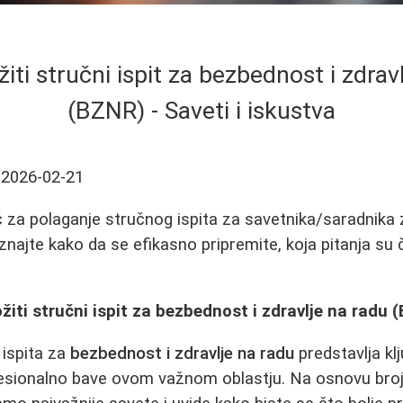
iti stručni ispit za bezbednost i zdrav
(BZNR) - Saveti i iskustva
2026-02-21
 za polaganje stručnog ispita za savetnika/saradnika 
znajte kako da se efikasno pripremite, koja pitanja su 
iti stručni ispit za bezbednost i zdravlje na radu 
 ispita za
bezbednost i zdravlje na radu
predstavlja kl
ofesionalno bave ovom važnom oblastju. Na osnovu broj