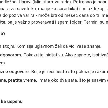
adležnoj Upravi (Ministarstvu rada). Potrebno je popuni
nara za savetnika, manje za saradnika) i priložiti kopije
ve do poziva varira - može biti od mesec dana do tri m
šte
, pa je važno proveravati i spam folder. Termini su
ta?
ristojni.
Komisija uglavnom želi da vidi vaše znanje.
 odgovorom.
Pokazujte inicijativu. Ako zapnete, ispitiv
em.
razne odgovore.
Bolje je reći nešto što pokazuje razum
ne, pratite vreme.
Imate oko dva sata, što je sasvim 
i ka uspehu