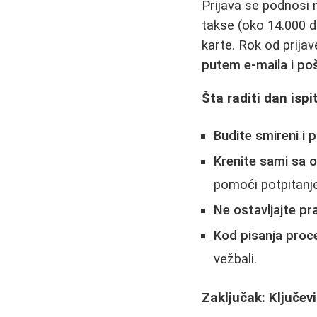
Prijava se podnosi n
takse (oko 14.000 di
karte. Rok od prija
putem e-maila i po
Šta raditi dan ispi
Budite smireni i p
Krenite sami sa
pomoći potpitanj
Ne ostavljajte p
Kod pisanja proce
vežbali.
Zaključak: Ključev