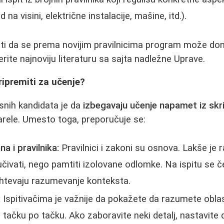
 na visini, električne instalacije, mašine, itd.).
i da se prema novijim pravilnicima program može donek
ite najnoviju literaturu sa sajta nadležne Uprave.
ripremiti za učenje?
snih kandidata je da
izbegavaju učenje napamet iz skri
arele. Umesto toga, preporučuje se:
na i pravilnika:
Pravilnici i zakoni su osnova. Lakše je r
jučivati, nego pamtiti izolovane odlomke. Na ispitu se č
htevaju razumevanje konteksta.
:
Ispitivačima je važnije da pokažete da razumete oblas
 tačku po tačku. Ako zaboravite neki detalj, nastavite 