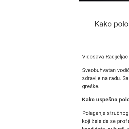
Kako polož
Vidosava Radijeljac
Sveobuhvatan vodič
zdravlje na radu. Sa
greške.
Kako uspešno polož
Polaganje stručnog
koji žele da se pr